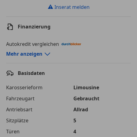
⚠
Inserat melden
Finanzierung
Autokredit vergleichen
Autokredit-Rechner von durchblicker.at
Mehr anzeigen
Einfach Rate berechnen und günstige Konditionen
finden!
Basisdaten
Autokredit vergleichen
Karosserieform
Limousine
Laufzeit
120 Monate
Fahrzeugart
Gebraucht
Antriebsart
Allrad
Kreditbetrag
€ 75 000,-
Sitzplätze
5
Zu zahlender
€ 105 661,-
Gesamtbetrag
Türen
4