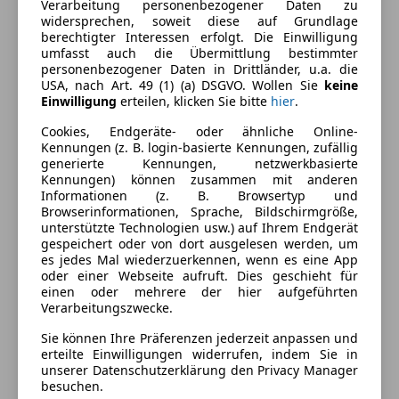
Ausstattung
Verarbeitung personenbezogener Daten zu
widersprechen, soweit diese auf Grundlage
berechtigter Interessen erfolgt. Die Einwilligung
Komfort
Mehr anzeigen
umfasst auch die Übermittlung bestimmter
personenbezogener Daten in Drittländer, u.a. die
360° Kamera
USA, nach Art. 49 (1) (a) DSGVO. Wollen Sie
keine
Armlehne
Einwilligung
erteilen, klicken Sie bitte
hier
.
Farbe und Innenausstattung
Beheizbares Lenkrad
Cookies, Endgeräte- oder ähnliche Online-
Einparkhilfe
Lackierung
Metallic
Kennungen (z. B. login-basierte Kennungen, zufällig
Einparkhilfe Rückfahrkamera
generierte Kennungen, netzwerkbasierte
Farbe der
Schwarz
Kennungen) können zusammen mit anderen
Einparkhilfe Sensoren hinten
Informationen (z. B. Browsertyp und
Innenausstattung
Einparkhilfe Sensoren vorne
Browserinformationen, Sprache, Bildschirmgröße,
Elektrische Seitenspiegel
unterstützte Technologien usw.) auf Ihrem Endgerät
Innenausstattung
Alcantara
gespeichert oder von dort ausgelesen werden, um
Elektrische Sitze
es jedes Mal wiederzuerkennen, wenn es eine App
Getönte Scheiben
oder einer Webseite aufruft. Dies geschieht für
Fahrzeugbeschreibung
Klimaautomatik
einen oder mehrere der hier aufgeführten
Verarbeitungszwecke.
Lederlenkrad
Verkaufe Audi etron GT RS mit wenig Kilometer und
Luftfederung
Sie können Ihre Präferenzen jederzeit anpassen und
in 1A Zustand.
erteilte Einwilligungen widerrufen, indem Sie in
Multifunktionslenkrad
Bitte nur telefonische Anfragen.
unserer Datenschutzerklärung den Privacy Manager
Navigationssystem
besuchen.