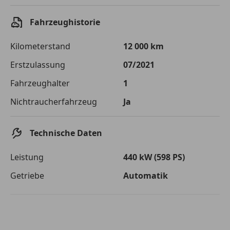
Einberechnete Gebühren
€ 0,-
Fahrzeughistorie
Effektivzinsatz
7,50 %
Kilometerstand
12 000 km
Sollzinssatz
7,25 %
Erstzulassung
07/2021
Monatliche Rate
€ 880,51
Fahrzeughalter
1
Die tatsächlichen Konditionen sind abhängig von Ihrer Bonität sowie
Nichtraucherfahrzeug
Ja
von der von Ihnen gewählten Bank. Rückzahlungszeitraum 1-10
Jahre. Zinsspanne Sollzinssatz: 2,90% - 14,90%.
Jetzt berechnen
Technische Daten
Leistung
440 kW (598 PS)
Getriebe
Automatik