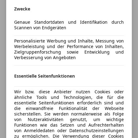
Panoramadach
Schlüssellose Zentralverriegelung
Preisbewertung
Zwecke
Sitzheizung
teilb. Rücksitzbank
Genaue Standortdaten und Identifikation durch
Mehr anzeigen
Scannen von Endgeräten
Tempomat
Unterhaltung/Media
Personalisierte Werbung und Inhalte, Messung von
Versicherung
Werbeleistung und der Performance von Inhalten,
Bluetooth
Zielgruppenforschung sowie Entwicklung und
Verbesserung von Angeboten
Kfz-Versicherung
DAB-Radio
Radio
Versicherungsschutz an Ihre Bedürfnisse
Soundsystem
Essentielle Seitenfunktionen
anpassen
USB
W-Lan / Wifi Hotspot
Freischaden-Gutschein ab Stufe 0
Wir bzw. diese Anbieter nutzen Cookies oder
ähnliche Tools und Technologien, die für die
Sicherheit
Auto einfach online versichern & Rabatt holen
essentielle Seitenfunktionen erforderlich sind und
die einwandfreie Funktionalität der Webseite
ABS
sicherstellen. Sie werden normalerweise als Folge
Airbag hinten
von Nutzeraktivitäten genutzt, um wichtige
Jetzt berechnen
Funktionen wie das Setzen und Aufrechterhalten
Beifahrerairbag
von Anmeldedaten oder Datenschutzeinstellungen
ESP
zu ermöglichen. Die Verwendung dieser Cookies