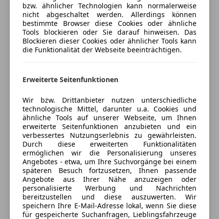
Fahrerairbag
bzw. ähnlicher Technologien kann normalerweise
nicht abgeschaltet werden. Allerdings können
Geschwindigkeits-begrenzungsanlage
Verkäufer
Privat
bestimmte Browser diese Cookies oder ähnliche
Isofix
Tools blockieren oder Sie darauf hinweisen. Das
8103 Eisbach, AT
Kopfairbag
Blockieren dieser Cookies oder ähnlicher Tools kann
die Funktionalität der Webseite beeinträchtigen.
Kurvenlicht
Kontakt
LED-Scheinwerfer
LED-Tagfahrlicht
Erweiterte Seitenfunktionen
Notrufsystem
Reifendruckkontrollsystem
Wir bzw. Drittanbieter nutzen unterschiedliche
Anbieter kontaktieren
Seitenairbag
technologische Mittel, darunter u.a. Cookies und
ähnliche Tools auf unserer Webseite, um Ihnen
Servolenkung
Deine Nachricht
erweiterte Seitenfunktionen anzubieten und ein
Totwinkel-Assistent
verbessertes Nutzungserlebnis zu gewährleisten.
Verkehrszeichenerkennung
Durch diese erweiterten Funktionalitäten
ermöglichen wir die Personalisierung unseres
Wegfahrsperre
Angebotes - etwa, um Ihre Suchvorgänge bei einem
Zentralverriegelung mit Funkfernbedienung
späteren Besuch fortzusetzen, Ihnen passende
Angebote aus Ihrer Nähe anzuzeigen oder
Extras
personalisierte Werbung und Nachrichten
bereitzustellen und diese auszuwerten. Wir
Alufelgen
speichern Ihre E-Mail-Adresse lokal, wenn Sie diese
Innenspiegel automatisch abblendend
für gespeicherte Suchanfragen, Lieblingsfahrzeuge