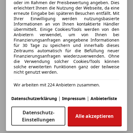
oder im Rahmen der Preisbewertung angeben. Dies
Sportsitze
erleichtert Ihnen die Nutzung der Webseite, da eine
3 ähnliche Fahrzeuge gefunden
Sprachsteuerung
erneute Eingabe bei späteren Besuchen entfällt. Mit
Ich erlaube den Händlern dieser
Ihrer Einwilligung werden nutzungsbasierte
Fahrzeuge mich zu kontaktieren.
Informationen an von Ihnen kontaktierte Händler
übermittelt. Einige Cookies/Tools werden von den
Anbietern verwendet, um von Ihnen bei
Dein Name
Finanzierungsanfragen angegebene Informationen
für 30 Tage zu speichern und innerhalb dieses
Zeitraums automatisch für die Befüllung neuer
Finanzierungsanfragen wiederzuverwenden. Ohne
die Verwendung solcher Cookies/Tools können
Deine E-Mail
solche erweiterten Funktionen ganz oder teilweise
nicht genutzt werden.
Wir arbeiten mit 224 Anbietern zusammen.
Deine Telefonnummer (optional)
|
|
Datenschutzerklärung
Impressum
Anbieterliste
Datenschutz-
Ich möchte auf meine Interessen zugeschnittene Angebote und
Alle akzeptieren
Neuigkeiten der AutoScout24 GmbH per E-Mail erhalten. Ich
Einstellungen
kann diese
Einwilligung
jederzeit mit Wirkung für die Zukunft
widerrufen.