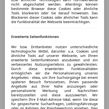
nicht abgeschaltet werden. Allerdings können
Isofix
bestimmte Browser diese Cookies oder ähnliche
Autohaus Liewers Handel und
Kopfairbag
Tools blockieren oder Sie darauf hinweisen. Das
Service GmbH
LED-Scheinwerfer
Blockieren dieser Cookies oder ähnlicher Tools kann
die Funktionalität der Webseite beeinträchtigen.
LED-Tagfahrlicht
4,5
Sterne
Sternebewertung 4.5 von 5
(83% Weiterempfehlungen)
Notbremsassistent
Anbieter auf AutoScout24 seit 2022
Notrufsystem
Erweiterte Seitenfunktionen
Reifendruckkontrollsystem
Triester Straße 87
,
Seitenairbag
Wir bzw. Drittanbieter nutzen unterschiedliche
1100 Wien, AT
technologische Mittel, darunter u.a. Cookies und
Spurhalteassistent
ähnliche Tools auf unserer Webseite, um Ihnen
Zentralverriegelung mit Funkfernbedienung
Kontakt
erweiterte Seitenfunktionen anzubieten und ein
verbessertes Nutzungserlebnis zu gewährleisten.
Extras
Oliver Breinsberg
Durch diese erweiterten Funktionalitäten
ermöglichen wir die Personalisierung unseres
Alufelgen
Angebotes - etwa, um Ihre Suchvorgänge bei einem
Alle Fahrzeuge des Anbieters
Innenspiegel automatisch abblendend
späteren Besuch fortzusetzen, Ihnen passende
Angebote aus Ihrer Nähe anzuzeigen oder
Sportsitze
personalisierte Werbung und Nachrichten
bereitzustellen und diese auszuwerten. Wir
Anbieter kontaktieren
speichern Ihre E-Mail-Adresse lokal, wenn Sie diese
für gespeicherte Suchanfragen, Lieblingsfahrzeuge
Deine Nachricht
oder im Rahmen der Preisbewertung angeben. Dies