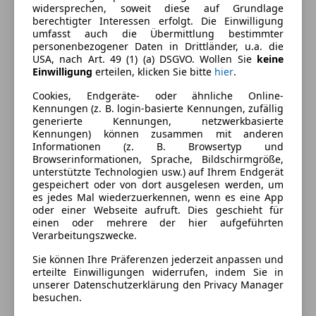
widersprechen, soweit diese auf Grundlage
berechtigter Interessen erfolgt. Die Einwilligung
Ausstattung
umfasst auch die Übermittlung bestimmter
personenbezogener Daten in Drittländer, u.a. die
USA, nach Art. 49 (1) (a) DSGVO. Wollen Sie
keine
Komfort
Mehr anzeigen
Einwilligung
erteilen, klicken Sie bitte
hier
.
Einparkhilfe
Cookies, Endgeräte- oder ähnliche Online-
Einparkhilfe Sensoren hinten
Kennungen (z. B. login-basierte Kennungen, zufällig
Farbe und Innenausstattung
generierte Kennungen, netzwerkbasierte
Einparkhilfe Sensoren vorne
Kennungen) können zusammen mit anderen
Elektrische Heckklappe
Außenfarbe
Grau
Informationen (z. B. Browsertyp und
Elektrische Seitenspiegel
Browserinformationen, Sprache, Bildschirmgröße,
Lackierung
Metallic
unterstützte Technologien usw.) auf Ihrem Endgerät
Elektrische Sitze
gespeichert oder von dort ausgelesen werden, um
Getönte Scheiben
es jedes Mal wiederzuerkennen, wenn es eine App
Head-up display
oder einer Webseite aufruft. Dies geschieht für
Fahrzeugbeschreibung
einen oder mehrere der hier aufgeführten
Klimaautomatik
Verarbeitungszwecke.
Lederlenkrad
8-fach bereift.
Luftfederung
Sie können Ihre Präferenzen jederzeit anpassen und
im Kundenauftrag
erteilte Einwilligungen widerrufen, indem Sie in
Massagesitze
unserer Datenschutzerklärung den Privacy Manager
Multifunktionslenkrad
besuchen.
Preisbewertung
Navigationssystem