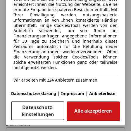
erleichtert Ihnen die Nutzung der Webseite, da eine
erneute Eingabe bei späteren Besuchen entfällt. Mit
Ihrer Einwilligung werden nutzungsbasierte
Informationen an von Ihnen kontaktierte Händler
übermittelt. Einige Cookies/Tools werden von den
Anbietern verwendet, um von Ihnen bei
Finanzierungsanfragen angegebene Informationen
für 30 Tage zu speichern und innerhalb dieses
Zeitraums automatisch für die Befüllung neuer
Finanzierungsanfragen wiederzuverwenden. Ohne
die Verwendung solcher Cookies/Tools können
solche erweiterten Funktionen ganz oder teilweise
Eintauschwagen: Kaufen und verkaufen in nur einem
nicht genutzt werden.
Schritt
Wir arbeiten mit 224 Anbietern zusammen.
Ich möchte mein Auto in Zahlung geben
(unverbindlich).
|
|
Datenschutzerklärung
Impressum
Anbieterliste
Fahrzeugdaten hinzufügen
Datenschutz-
Alle akzeptieren
Einstellungen
Dein Name