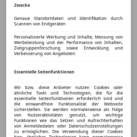
Panoramadach
Zwecke
Mehr anzeigen
Schlüssellose Zentralverriegelung
Genaue Standortdaten und Identifikation durch
Sitzbelüftung
Scannen von Endgeräten
Sitzheizung
Versicherung
Tempomat
Personalisierte Werbung und Inhalte, Messung von
Werbeleistung und der Performance von Inhalten,
Kfz-Versicherung
Unterhaltung/Media
Zielgruppenforschung sowie Entwicklung und
Verbesserung von Angeboten
Bluetooth
Versicherungsschutz an Ihre Bedürfnisse
Freisprecheinrichtung
anpassen
Induktionsladen für Smartphones
Essentielle Seitenfunktionen
Freischaden-Gutschein ab Stufe 0
MP3
Soundsystem
Auto einfach online versichern & Rabatt holen
Wir bzw. diese Anbieter nutzen Cookies oder
ähnliche Tools und Technologien, die für die
Sicherheit
essentielle Seitenfunktionen erforderlich sind und
die einwandfreie Funktionalität der Webseite
Abstandstempomat
Jetzt berechnen
sicherstellen. Sie werden normalerweise als Folge
Airbag hinten
von Nutzeraktivitäten genutzt, um wichtige
Funktionen wie das Setzen und Aufrechterhalten
Alarmanlage
von Anmeldedaten oder Datenschutzeinstellungen
Beifahrerairbag
zu ermöglichen. Die Verwendung dieser Cookies
Verkäufer
Händler
Fahrerairbag
bzw. ähnlicher Technologien kann normalerweise