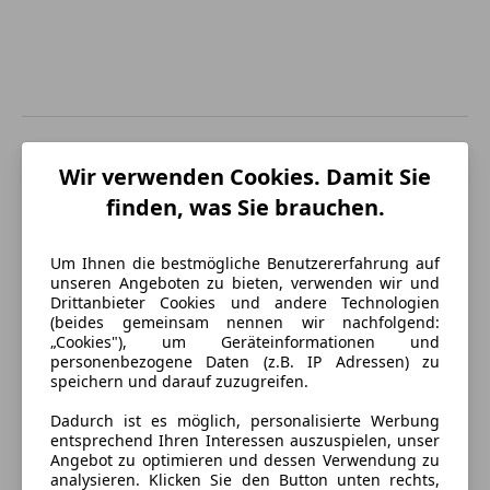
Energieverbrauch
Wir verwenden Cookies. Damit Sie
Anderer Energieträger
Strom
finden, was Sie brauchen.
9
Elektrische Reichweite
433 km
Um Ihnen die bestmögliche Benutzererfahrung auf
CO₂-Emissionen
0 g/km (komb.)
unseren Angeboten zu bieten, verwenden wir und
Drittanbieter Cookies und andere Technologien
(beides gemeinsam nennen wir nachfolgend:
„Cookies"), um Geräteinformationen und
Ausstattung
personenbezogene Daten (z.B. IP Adressen) zu
speichern und darauf zuzugreifen.
Komfort
Mehr anzeigen
Dadurch ist es möglich, personalisierte Werbung
3-Zonen-Klimaautomatik
entsprechend Ihren Interessen auszuspielen, unser
Angebot zu optimieren und dessen Verwendung zu
360° Kamera
Farbe und Innenausstattung
analysieren. Klicken Sie den Button unten rechts,