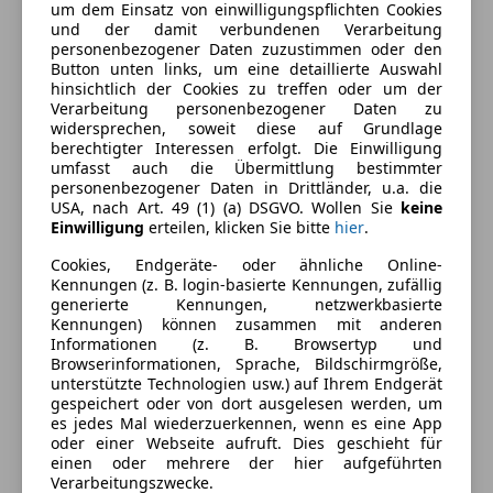
Armlehne
um dem Einsatz von einwilligungspflichten Cookies
Einparkhilfe
und der damit verbundenen Verarbeitung
Außenfarbe
Grau
personenbezogener Daten zuzustimmen oder den
Einparkhilfe Rückfahrkamera
Button unten links, um eine detaillierte Auswahl
Farbe laut Hersteller
Suzukagrau metallic
Einparkhilfe selbstlenkendes System
hinsichtlich der Cookies zu treffen oder um der
Einparkhilfe Sensoren hinten
Verarbeitung personenbezogener Daten zu
Lackierung
Metallic
widersprechen, soweit diese auf Grundlage
Einparkhilfe Sensoren vorne
berechtigter Interessen erfolgt. Die Einwilligung
Farbe der
Schwarz
Elektrische Fensterheber
umfasst auch die Übermittlung bestimmter
Innenausstattung
Elektrische Heckklappe
personenbezogener Daten in Drittländer, u.a. die
USA, nach Art. 49 (1) (a) DSGVO. Wollen Sie
keine
Elektrische Seitenspiegel
Innenausstattung
Vollleder
Einwilligung
erteilen, klicken Sie bitte
hier
.
Elektrische Sitze
Cookies, Endgeräte- oder ähnliche Online-
Getönte Scheiben
Fahrzeugbeschreibung
Kennungen (z. B. login-basierte Kennungen, zufällig
Head-up display
generierte Kennungen, netzwerkbasierte
Lederausstattung
Kennungen) können zusammen mit anderen
Traumhaft ausgestatteten Audi e-tron GT RS jetzt
Informationen (z. B. Browsertyp und
Lederlenkrad
zum HÖSCH-Vorteilspreis sichern. Wir freuen uns auf
Browserinformationen, Sprache, Bildschirmgröße,
Lichtsensor
unterstützte Technologien usw.) auf Ihrem Endgerät
Ihre Anfrage.
Massagesitze
gespeichert oder von dort ausgelesen werden, um
es jedes Mal wiederzuerkennen, wenn es eine App
Multifunktionslenkrad
Preis inkl. HÖSCH Boni: 73.490 €
oder einer Webseite aufruft. Dies geschieht für
Navigationssystem
einen oder mehrere der hier aufgeführten
Preis ohne Boni: 77.490 €
Panoramadach
Verarbeitungszwecke.