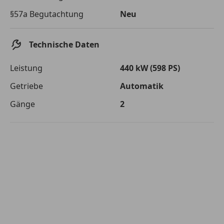
Die tatsächlichen Konditionen sind abhängig von Ihrer Bonität sowie
§57a Begutachtung
Neu
von der von Ihnen gewählten Bank. Rückzahlungszeitraum 1-10
Jahre. Zinsspanne Sollzinssatz: 2,90% - 14,90%.
Jetzt berechnen
Technische Daten
Leistung
440 kW (598 PS)
Getriebe
Automatik
Gänge
2