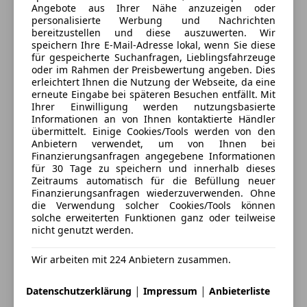
Ambientebeleuchtung
Angebote aus Ihrer Nähe anzuzeigen oder
Android Auto
Elektronische Parkbremse
personalisierte Werbung und Nachrichten
Kontakt
• Audi phone box für induktive Smartphoneladung
bereitzustellen und diese auszuwerten. Wir
Innenspiegel automatisch abblendend
• Sitzheizung vorne
speichern Ihre E-Mail-Adresse lokal, wenn Sie diese
Sportpaket
für gespeicherte Suchanfragen, Lieblingsfahrzeuge
• Vordersitze elektrisch einstellbar mit
Alle Fahrzeuge des Anbieters
Sportsitze
oder im Rahmen der Preisbewertung angeben. Dies
Memoryfunktion für den Fahrersitz
erleichtert Ihnen die Nutzung der Webseite, da eine
Touchscreen
• Dachhimmel in Stoff schwarz
erneute Eingabe bei späteren Besuchen entfällt. Mit
Wärmepumpe
Anbieter kontaktieren
Ihrer Einwilligung werden nutzungsbasierte
• Komfortschlüssel mit sensorgesteuerter
Informationen an von Ihnen kontaktierte Händler
Heckklappe
übermittelt. Einige Cookies/Tools werden von den
Deine Nachricht
• Sonnenschutzverglasung hinten abgedunkelt
Anbietern verwendet, um von Ihnen bei
Finanzierungsanfragen angegebene Informationen
"Privacy Verglasung"
für 30 Tage zu speichern und innerhalb dieses
• Akustikverglasung für die Tür- und Seitenscheiben
Zeitraums automatisch für die Befüllung neuer
• Ambiente-Lichtpaket plus
Finanzierungsanfragen wiederzuverwenden. Ohne
die Verwendung solcher Cookies/Tools können
• 3-Zonen Komfortklimaautomatik
solche erweiterten Funktionen ganz oder teilweise
• Komfort-Standklimatisierung
nicht genutzt werden.
• Lenkradeinstellung elektrisch
• Innen- und Außenspiegel automatisch abblendend
Wir arbeiten mit 224 Anbietern zusammen.
• Außenspiegel mit Memory-Funktion, elektrisch
|
|
anklappbar
Datenschutzerklärung
Impressum
Anbieterliste
Eintauschwagen: Kaufen und verkaufen in nur einem