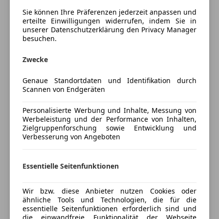
Leasing Bonus: 3.000 €
Schlüssellose Zentralverriegelung
Sie können Ihre Präferenzen jederzeit anpassen und
Eintausch Bonus: 500 €
Sitzbelüftung
erteilte Einwilligungen widerrufen, indem Sie in
Versicherungs Bonus: 500 €
Sitzheizung
unserer Datenschutzerklärung den Privacy Manager
Listenneupreis: 171.106 €
besuchen.
Tempomat
Mehr anzeigen
Unterhaltung/Media
Jetzt hunderte weitere Premium-Jungwagen auf
Zwecke
unserer Website entdecken unter www.HOESCH.at
Android Auto
Preisbewertung
Genaue Standortdaten und Identifikation durch
__________________________________________________________
Apple CarPlay
Scannen von Endgeräten
_________________
Bluetooth
Mehr anzeigen
Bordcomputer
Personalisierte Werbung und Inhalte, Messung von
Ausstattung:
Werbeleistung und der Performance von Inhalten,
DAB-Radio
Zielgruppenforschung sowie Entwicklung und
Freisprecheinrichtung
Versicherung
Verbesserung von Angeboten
• Optikpaket schwarz plus
Induktionsladen für Smartphones
• Keramikbremsanlage mit Bremssätteln in blau
Soundsystem
Kfz-Versicherung
• RS-Designpaket rot
Essentielle Seitenfunktionen
USB
• Allradlenkung
Volldigitales Kombiinstrument
Versicherungsschutz an Ihre Bedürfnisse
• Sportsitze pro vorne
Wir bzw. diese Anbieter nutzen Cookies oder
anpassen
Sicherheit
• Sitzbelüftung vorne
ähnliche Tools und Technologien, die für die
essentielle Seitenfunktionen erforderlich sind und
Freischaden-Gutschein ab Stufe 0
• Massagesitze vorne
Abstandstempomat
die einwandfreie Funktionalität der Webseite