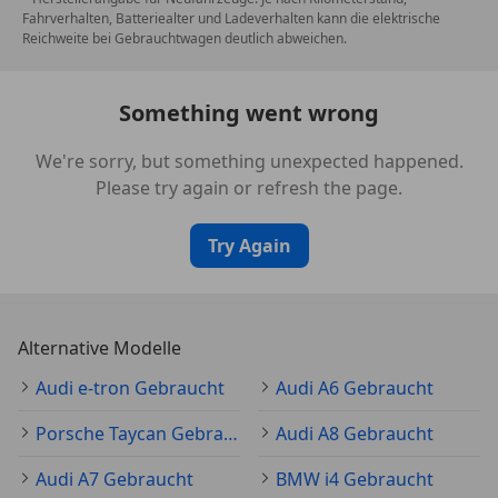
größere Distanz
Fahrverhalten, Batteriealter und Ladeverhalten kann die elektrische
Reichweite bei Gebrauchtwagen deutlich abweichen.
✔ Meisterwerkstätten mit modernster Ausrüstung
für optimale Betreuung auch nach dem Kauf
✔ Bereits über 20.000 HÖSCH-Jungwagen auf
Something went wrong
Österreichs Straßen
We're sorry, but something unexpected happened.
__________________________________________________________
Please try again or refresh the page.
_________________
Try Again
Unser Verkaufsteam am Standort Pasching (Herr
Julian Köppl, Herr Martin Jordan, Herr Michael
Glasner und Herr Bekir Cöplü) steht Ihnen gerne
persönlich zur Verfügung (Tel. 07229 211 03).
Alternative Modelle
Audi e-tron Gebraucht
Audi A6 Gebraucht
Unser Verkaufsteam am Standort Tribuswinkel (Herr
Daniel Englisch, Herr Sascha Haas und Herr Kaan
Porsche Taycan Gebraucht
Audi A8 Gebraucht
Hasircioglu) steht Ihnen gerne persönlich zur
Verfügung (Tel. 02252 259 223).
Audi A7 Gebraucht
BMW i4 Gebraucht