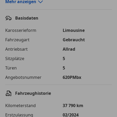
Autokredit-Rechner von durchblicker.at
Mehr anzeigen
Einfach Rate berechnen und günstige Konditionen
finden!
Basisdaten
Autokredit vergleichen
Karosserieform
Limousine
Laufzeit
120 Monate
Fahrzeugart
Gebraucht
Antriebsart
Allrad
Kreditbetrag
€ 75 000,-
Sitzplätze
5
Zu zahlender
€ 105 661,-
Gesamtbetrag
Türen
5
Einberechnete Gebühren
€ 0,-
Angebotsnummer
620PMbx
Effektivzinsatz
7,50 %
Fahrzeughistorie
Sollzinssatz
7,25 %
Kilometerstand
37 790 km
Monatliche Rate
€ 880,51
Erstzulassung
02/2024