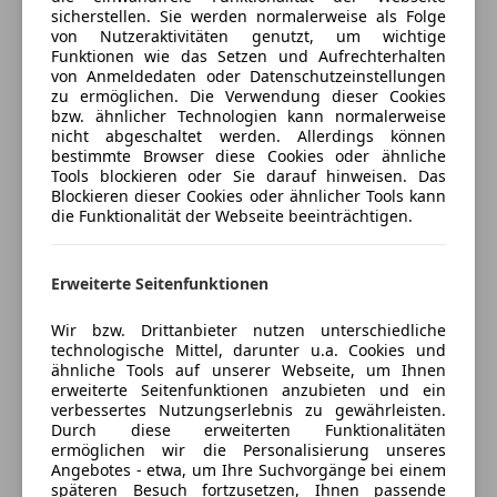
• Polsterung in Leder Kombination schwarz perforiert
sicherstellen. Sie werden normalerweise als Folge
Auto einfach online versichern & Rabatt holen
Alarmanlage
mit Wabensteppung
von Nutzeraktivitäten genutzt, um wichtige
Beifahrerairbag
Funktionen wie das Setzen und Aufrechterhalten
• Interieurelemente oben und unten in Leder
Blendfreies Fernlicht
von Anmeldedaten oder Datenschutzeinstellungen
Feinnappa/Alcantara Kombination
Jetzt berechnen
zu ermöglichen. Die Verwendung dieser Cookies
Fahrerairbag
• 3-Speichen Sportkontur-Lenkrad, unten abgeflacht
bzw. ähnlicher Technologien kann normalerweise
Fernlichtassistent
nicht abgeschaltet werden. Allerdings können
mit Multifunktion und Schaltwippen
Isofix
bestimmte Browser diese Cookies oder ähnliche
• Matrix LED-Scheinwerfer mit Audi Laserlicht,
Tools blockieren oder Sie darauf hinweisen. Das
Kopfairbag
Verkäufer
Händler
dynamischer Lichtinszenierung und dyn. Blinklicht
Blockieren dieser Cookies oder ähnlicher Tools kann
Laserlicht
die Funktionalität der Webseite beeinträchtigen.
• LED-Heckleuchten mit dynamischer
LED-Scheinwerfer
Autohaus Hösch GmbH
Lichtinszenierung und dynamischem Blinklicht
Seitenairbag
• Panorama-Glasdach
4,5
Sterne
Erweiterte Seitenfunktionen
Spurhalteassistent
Sternebewertung 4.5 von 5
• Wärmepumpe
(86% Weiterempfehlungen)
Totwinkel-Assistent
• 360° Umgebungskameras inkl. Rückfahrkamera
Wir bzw. Drittanbieter nutzen unterschiedliche
Anbieter auf AutoScout24 seit 2008
Verkehrszeichenerkennung
technologische Mittel, darunter u.a. Cookies und
• Bang & Olufsen Premium Sound System mit 3D
Voll-LED Scheinwerfer
ähnliche Tools auf unserer Webseite, um Ihnen
Verkauf
Klang
erweiterte Seitenfunktionen anzubieten und ein
Zentralverriegelung mit Funkfernbedienung
• Audi adaptive air suspension Luftfederung
Geschlossen
verbessertes Nutzungserlebnis zu gewährleisten.
Durch diese erweiterten Funktionalitäten
Extras
• MMI Navigation plus mit MMI touch
Öffnet um 9:00 Mo.
ermöglichen wir die Personalisierung unseres
• Assistenzpaket Plus mit Remote Parkassistent plus
Pasching Point 9
,
Angebotes - etwa, um Ihre Suchvorgänge bei einem
Alufelgen
4061 Pasching, AT
• Audi Smartphone Interface für Apple CarPlay /
späteren Besuch fortzusetzen, Ihnen passende