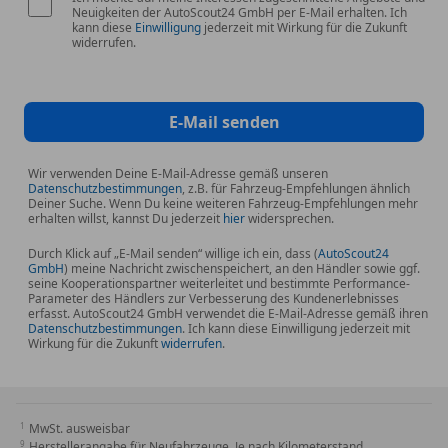
Neuigkeiten der AutoScout24 GmbH per E-Mail erhalten. Ich
kann diese
Einwilligung
jederzeit mit Wirkung für die Zukunft
Bei HÖSCH kaufen Sie nicht nur ein Auto – Sie
widerrufen.
erhalten Sicherheit, Erfahrung und ein gutes Gefühl:
✔ Seit 18 Jahren Österreichs zuverlässiger Premium-
E-Mail senden
Jungwagenpartner
✔ Riesige Auswahl geprüfter Jungwagen namhafter
Wir verwenden Deine E-Mail-Adresse gemäß unseren
Hersteller zu attraktiven Preisen
Datenschutzbestimmungen
, z.B. für Fahrzeug-Empfehlungen ähnlich
✔ Transparente Fahrzeughistorie mit
Deiner Suche. Wenn Du keine weiteren Fahrzeug-Empfehlungen mehr
erhalten willst, kannst Du jederzeit
hier
widersprechen.
nachvollziehbarem Kilometerstand
✔ Fachkundige, persönliche Beratung durch
Durch Klick auf „E-Mail senden“ willige ich ein, dass (
AutoScout24
GmbH
) meine Nachricht zwischenspeichert, an den Händler sowie ggf.
erfahrene Autoexperten
seine Kooperationspartner weiterleitet und bestimmte Performance-
✔ Faire und unkomplizierte Eintauschmöglichkeit für
Parameter des Händlers zur Verbesserung des Kundenerlebnisses
erfasst. AutoScout24 GmbH verwendet die E-Mail-Adresse gemäß ihren
Ihren Gebrauchtwagen
Datenschutzbestimmungen
. Ich kann diese Einwilligung jederzeit mit
✔ Maßgeschneiderte Finanzierungslösungen mit
Wirkung für die Zukunft
widerrufen
.
starken Partnern
✔ Garantieverlängerung für zusätzliche Sicherheit
auf Wunsch verfügbar
MwSt. ausweisbar
✔ Unkomplizierte Kaufabwicklung – auch über
Herstellerangabe für Neufahrzeuge. Je nach Kilometerstand,