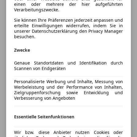
Tempomat
Heckklappe sensorgesteuert, Fernlichtassist, getönte
einen oder mehrere der hier aufgeführten
Verarbeitungszwecke.
Scheiben, Head-Up, ISOFIX, Matrix LED-Scheinwerfer,
Unterhaltung/Media
LED-Heckleuchten, Teilleder mit S-Prägung,
Sie können Ihre Präferenzen jederzeit anpassen und
Android Auto
erteilte Einwilligungen widerrufen, indem Sie in
Lederlenkrad & Schaltknauf, 4-Wege
unserer Datenschutzerklärung den Privacy Manager
Apple CarPlay
Lendenwirbelstütze, Komfort-Mittelarmlehne,
besuchen.
Bluetooth
Metalliclackierung, Multifunktionslenkrad S-LINE
Soundsystem
unten abgeflacht, Navi, Parkassist vo & hi,
Zwecke
Regensensor, Rückfahrkamera, Sitzheizung, Audi
Mehr anzeigen
Sicherheit
Soundsystem, adaptive air Suspension
Genaue Standortdaten und Identifikation durch
Scannen von Endgeräten
ABS
Sportfahrwerk, Sportpaket S-LINE BLACK EDIDITON,
Preisbewertung
Beifahrerairbag
Totwinkel & Spurhalteassist, Komfort-Standhzg,
Personalisierte Werbung und Inhalte, Messung von
ESP
Tempomat, virtuelles Cockpit Plus, 2-Zonen Klimaaut.,
Werbeleistung und der Performance von Inhalten,
Mehr anzeigen
Fahrerairbag
Smartphone & Music Interface, Bremssättel orange,
Zielgruppenforschung sowie Entwicklung und
Fernlichtassistent
Verbesserung von Angeboten
Komfortschlüssel, Bedientasten Glasoptik, Ambiente
Isofix
Lichtpaket Plus, Optikpaket schwarz Plus,
Versicherung
Kopfairbag
Dachhimmel schwarz, Einstiegs LED mit Projektion vo
Essentielle Seitenfunktionen
Reifendruckkontrollsystem
& hi, ...
Kfz-Versicherung
Servolenkung
Wir bzw. diese Anbieter nutzen Cookies oder
Spurhalteassistent