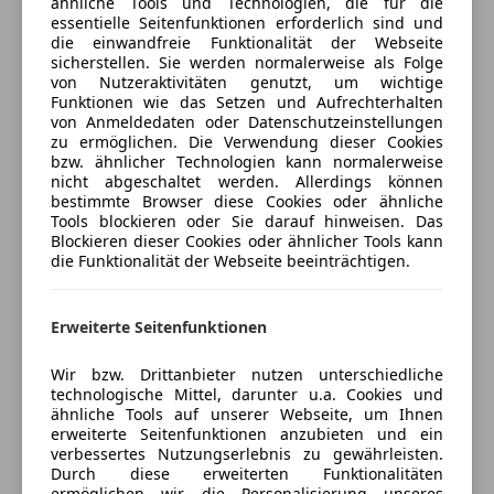
ähnliche Tools und Technologien, die für die
Versicherungsschutz an Ihre Bedürfnisse
Totwinkel-Assistent
essentielle Seitenfunktionen erforderlich sind und
anpassen
die einwandfreie Funktionalität der Webseite
Voll-LED Scheinwerfer
Leasingfähiger Gebrauchtwagen! Neupreis €
sicherstellen. Sie werden normalerweise als Folge
Wegfahrsperre
Freischaden-Gutschein ab Stufe 0
106.401,-!
von Nutzeraktivitäten genutzt, um wichtige
Funktionen wie das Setzen und Aufrechterhalten
Auto einfach online versichern & Rabatt holen
Extras
von Anmeldedaten oder Datenschutzeinstellungen
www.herbertseidl.at– über 750 Autos verfügbar!
zu ermöglichen. Die Verwendung dieser Cookies
Alufelgen
Bestbewerteter Autohandelsbetrieb Österreichs
bzw. ähnlicher Technologien kann normalerweise
Ambientebeleuchtung
nicht abgeschaltet werden. Allerdings können
2019, 2021, 2023 & 2024!
Jetzt berechnen
bestimmte Browser diese Cookies oder ähnliche
Schaltwippen
(Kundenbewertungen bei Autoscout24.at)
Tools blockieren oder Sie darauf hinweisen. Das
Sportfahrwerk
Blockieren dieser Cookies oder ähnlicher Tools kann
Sportpaket
die Funktionalität der Webseite beeinträchtigen.
Alle Fahrzeuge verfügen über ein gültiges Pickerl!
Verkäufer
Händler
Sportsitze
Eigene Bosch-Car-Service-Fachwerkstätte mit
Erweiterte Seitenfunktionen
Herbert Seidl Autohaus GmbH
Ersatzauto!
Bauteilegarantiepaket mit 100%iger
5
Sterne
Wir bzw. Drittanbieter nutzen unterschiedliche
Sternebewertung 5 von 5
Schadensabdeckung gegen geringen Aufpreis
technologische Mittel, darunter u.a. Cookies und
(100% Weiterempfehlungen)
ähnliche Tools auf unserer Webseite, um Ihnen
buchbar.
Anbieter auf AutoScout24 seit 2025
erweiterte Seitenfunktionen anzubieten und ein
verbessertes Nutzungserlebnis zu gewährleisten.
Verkauf
Durch diese erweiterten Funktionalitäten
ermöglichen wir die Personalisierung unseres