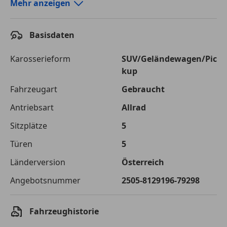
Autokredit-Rechner von durchblicker.at
Mehr anzeigen
Einfach Rate berechnen und günstige Konditionen
finden!
Basisdaten
Autokredit vergleichen
Karosserieform
SUV/Geländewagen/Pic
kup
Laufzeit
120 Monate
Fahrzeugart
Gebraucht
Kreditbetrag
€ 44 000,-
Antriebsart
Allrad
Zu zahlender
€ 61 987,-
Sitzplätze
5
Gesamtbetrag
Türen
5
Einberechnete Gebühren
€ 0,-
Länderversion
Österreich
Effektivzinsatz
7,50 %
Angebotsnummer
2505-8129196-79298
Sollzinssatz
7,25 %
Monatliche Rate
€ 516,56
Fahrzeughistorie