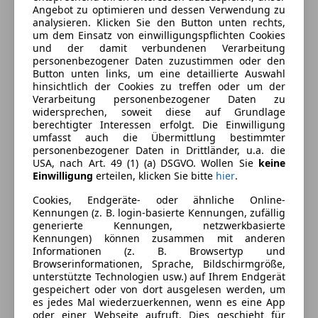
Komfort
Angebot zu optimieren und dessen Verwendung zu
Mehr anzeigen
analysieren. Klicken Sie den Button unten rechts,
Einparkhilfe
um dem Einsatz von einwilligungspflichten Cookies
und der damit verbundenen Verarbeitung
Einparkhilfe Rückfahrkamera
Farbe und Innenausstattung
personenbezogener Daten zuzustimmen oder den
Elektrische Fensterheber
Button unten links, um eine detaillierte Auswahl
Elektrische Heckklappe
hinsichtlich der Cookies zu treffen oder um der
Außenfarbe
Schwarz
Verarbeitung personenbezogener Daten zu
Elektrische Seitenspiegel
widersprechen, soweit diese auf Grundlage
Farbe laut Hersteller
Mythosschwarz
Getönte Scheiben
berechtigter Interessen erfolgt. Die Einwilligung
Metallic
Head-up display
umfasst auch die Übermittlung bestimmter
personenbezogener Daten in Drittländer, u.a. die
Klimaanlage
Lackierung
Metallic
USA, nach Art. 49 (1) (a) DSGVO. Wollen Sie
keine
Klimaautomatik
Einwilligung
erteilen, klicken Sie bitte
hier
.
Farbe der
Schwarz
Lederlenkrad
Innenausstattung
Cookies, Endgeräte- oder ähnliche Online-
Lordosenstütze
Kennungen (z. B. login-basierte Kennungen, zufällig
Luftfederung
generierte Kennungen, netzwerkbasierte
Kennungen) können zusammen mit anderen
Multifunktionslenkrad
Fahrzeugbeschreibung
Informationen (z. B. Browsertyp und
Navigationssystem
Browserinformationen, Sprache, Bildschirmgröße,
Regensensor
21' Audi Sport Alufelgen, Außenspiegel beheizbar,
unterstützte Technologien usw.) auf Ihrem Endgerät
gespeichert oder von dort ausgelesen werden, um
Sitzheizung
anklappbar, elektr. & virtuell, Durchladesystem, dyn.
es jedes Mal wiederzuerkennen, wenn es eine App
Standheizung
Blinker, E-verstellbare Memorysportsitze, E-
oder einer Webseite aufruft. Dies geschieht für