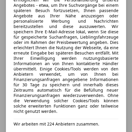
Geöffnet
Angebotes - etwa, um Ihre Suchvorgänge bei einem
Schließt um 18:00
späteren Besuch fortzusetzen, Ihnen passende
Angebote aus Ihrer Nähe anzuzeigen oder
Hofstätten 221
,
personalisierte Werbung und Nachrichten
8200 Gleisdorf - Hofstätten, AT
bereitzustellen und diese auszuwerten. Wir
speichern Ihre E-Mail-Adresse lokal, wenn Sie diese
Kontakt
für gespeicherte Suchanfragen, Lieblingsfahrzeuge
oder im Rahmen der Preisbewertung angeben. Dies
Herbert Seidl
erleichtert Ihnen die Nutzung der Webseite, da eine
erneute Eingabe bei späteren Besuchen entfällt. Mit
Ihrer Einwilligung werden nutzungsbasierte
Informationen an von Ihnen kontaktierte Händler
übermittelt. Einige Cookies/Tools werden von den
Anbieter kontaktieren
Anbietern verwendet, um von Ihnen bei
Finanzierungsanfragen angegebene Informationen
Deine Nachricht
für 30 Tage zu speichern und innerhalb dieses
Zeitraums automatisch für die Befüllung neuer
Finanzierungsanfragen wiederzuverwenden. Ohne
die Verwendung solcher Cookies/Tools können
solche erweiterten Funktionen ganz oder teilweise
nicht genutzt werden.
Wir arbeiten mit 224 Anbietern zusammen.