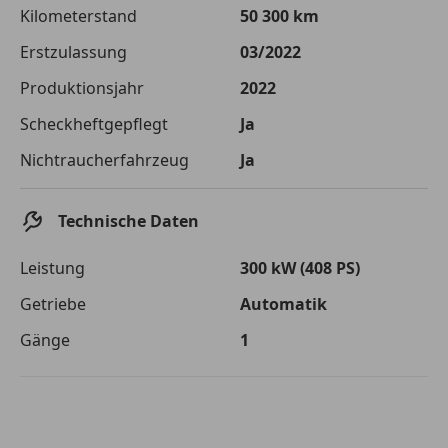
Die tatsächlichen Konditionen sind abhängig von Ihrer Bonität sowie
Kilometerstand
50 300 km
von der von Ihnen gewählten Bank. Rückzahlungszeitraum 1-10
Jahre. Zinsspanne Sollzinssatz: 2,90% - 14,90%.
Erstzulassung
03/2022
Jetzt berechnen
Produktionsjahr
2022
Scheckheftgepflegt
Ja
Nichtraucherfahrzeug
Ja
Technische Daten
Leistung
300 kW (408 PS)
Getriebe
Automatik
Gänge
1