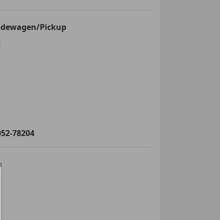
inden!
ndewagen/Pickup
t
e
052-78204
m
9
wie von der von Ihnen gewählten
,90% - 14,90%.