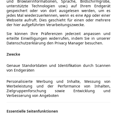
und Browserinformationen, Sprache, Bildschirmgröße,
unterstützte Technologien usw.) auf Ihrem Endgerät
gespeichert oder von dort ausgelesen werden, um es
jedes Mal wiederzuerkennen, wenn es eine App oder einer
Webseite aufruft. Dies geschieht für einen oder mehrere
der hier aufgeführten Verarbeitungszwecke.
Sie können Ihre Präferenzen jederzeit anpassen und
erteilte Einwilligungen widerrufen, indem Sie in unserer
Kraftstoff
Diesel
Datenschutzerklärung den Privacy Manager besuchen.
CO₂-Emissionen
156 g/km 
Zwecke
Genaue Standortdaten und Identifikation durch Scannen
Komfort
Einparkhilf
Mehr anzeigen
von Endgeräten
Einparkhil
Elektrisch
Personalisierte Werbung und Inhalte, Messung von
ng
Außenfarbe
Grau
Werbeleistung und der Performance von Inhalten,
Elektrisch
Zielgruppenforschung sowie Entwicklung und
Elektrische
Farbe laut Hersteller
Daytonagr
Verbesserung von Angeboten
Getönte S
Lackierung
Metallic
Klimaanla
Essentielle Seitenfunktionen
Klimaauto
Farbe der Innenausstattung
Schwarz