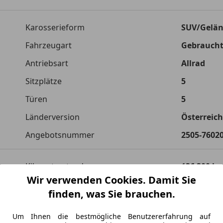
Einfach Rate berechnen und günstige Konditionen f
Karosserieform
SUV/Gelä
Autokredit vergleichen
Fahrzeugart
Gebrauch
Laufzeit
120 Monat
Antriebsart
Allrad
Kreditbetrag
€ 23 900,-
Sitzplätze
5
Zu zahlender Gesamtbetrag
€ 33 671,-
Türen
5
Einberechnete Gebühren
€ 0,-
Länderversion
Österreich
Angebotsnummer
2505-7602
Effektivzinsatz
7,50 %
Sollzinssatz
7,25 %
Kilometerstand
136 300 k
Monatliche Rate
€ 280,5
Wir verwenden Cookies. Damit Sie
Erstzulassung
08/2020
finden, was Sie brauchen.
Die tatsächlichen Konditionen sind abhängig von Ihrer Bonität so
Produktionsjahr
2020
Bank. Rückzahlungszeitraum 1-10 Jahre. Zinsspanne Sollzinssatz: 2
Um Ihnen die bestmögliche Benutzererfahrung auf
Scheckheftgepflegt
Ja
Jetzt berechnen