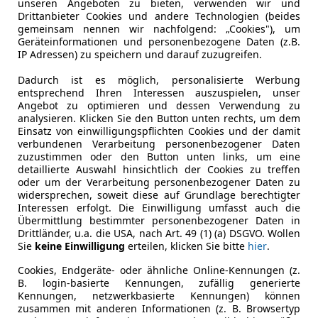
unseren Angeboten zu bieten, verwenden wir und
Drittanbieter Cookies und andere Technologien (beides
Nichtraucherfahrzeug
Ja
gemeinsam nennen wir nachfolgend: „Cookies"), um
Geräteinformationen und personenbezogene Daten (z.B.
IP Adressen) zu speichern und darauf zuzugreifen.
Leistung
110 kW (15
Dadurch ist es möglich, personalisierte Werbung
Getriebe
Automati
entsprechend Ihren Interessen auszuspielen, unser
Angebot zu optimieren und dessen Verwendung zu
Gänge
7
analysieren. Klicken Sie den Button unten rechts, um dem
Einsatz von einwilligungspflichten Cookies und der damit
Zylinder
4
verbundenen Verarbeitung personenbezogener Daten
zuzustimmen oder den Button unten links, um eine
detaillierte Auswahl hinsichtlich der Cookies zu treffen
oder um der Verarbeitung personenbezogener Daten zu
widersprechen, soweit diese auf Grundlage berechtigter
Interessen erfolgt. Die Einwilligung umfasst auch die
Übermittlung bestimmter personenbezogener Daten in
Drittländer, u.a. die USA, nach Art. 49 (1) (a) DSGVO. Wollen
Sie
keine Einwilligung
erteilen, klicken Sie bitte
hier
.
Cookies, Endgeräte- oder ähnliche Online-Kennungen (z.
B. login-basierte Kennungen, zufällig generierte
Kennungen, netzwerkbasierte Kennungen) können
zusammen mit anderen Informationen (z. B. Browsertyp