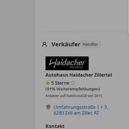
Verkäufer
Händler
Autohaus Haidacher Zillertal
5
Sterne
Sternebewertung 5 von 5
(91% Weiterempfehlungen)
Anbieter auf AutoScout24 seit 2015
Umfahrungsstraße 1 + 3
,
6280 Zell am Ziller, AT
Kontakt