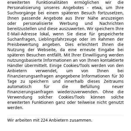
erweiterten Funktionalitäten ermöglichen wir die
Geschwindigkeitsregelanlage
Sicherheit
ABS
Personalisierung unseres Angebotes - etwa, um Ihre
Geschwindigkeitsregelanlage
Suchvorgänge bei einem späteren Besuch fortzusetzen,
Alarmanla
Einparkhilfe plus
Ihnen passende Angebote aus Ihrer Nähe anzuzeigen
Beifahrera
oder personalisierte Werbung und Nachrichten
Einparkhilfe plus
ESP
bereitzustellen und diese auszuwerten. Wir speichern Ihre
Elektronische Stabilisierungskontrolle (ESC) mit r
E-Mail-Adresse lokal, wenn Sie diese für gespeicherte
Fahrerairb
Momentensteuerung
Suchanfragen, Lieblingsfahrzeuge oder im Rahmen der
Fernlichtas
Preisbewertung angeben. Dies erleichtert Ihnen die
Isofix
Nutzung der Webseite, da eine erneute Eingabe bei
MOTOR GETRIEBE & FAHRWERK
späteren Besuchen entfällt. Mit Ihrer Einwilligung werden
Kopfairba
Start-Stop-System
nutzungsbasierte Informationen an von Ihnen kontaktierte
LED-Schei
Händler übermittelt. Einige Cookies/Tools werden von den
Anti-Blockier-System ABS
LED-Tagfah
Anbietern verwendet, um von Ihnen bei
Elektronische Differenzialsperre EDS
Finanzierungsanfragen angegebene Informationen für 30
Notrufsys
Abgasendrohre
Tage zu speichern und innerhalb dieses Zeitraums
Reifendruc
automatisch für die Befüllung neuer
S line Sportfahrwerk
Seitenairb
Finanzierungsanfragen wiederzuverwenden. Ohne die
Kfz-Versicherung
Verwendung solcher Cookies/Tools können solche
Servolenk
AUDIO & KOMMUNIKATION
erweiterten Funktionen ganz oder teilweise nicht genutzt
Tagfahrlich
werden.
Bluetooth-Schnittstelle
Versicherungsschutz an Ihre Bedürfnisse anpa
Traktionsk
Audi Radio
Voll-LED S
Freischaden-Gutschein ab Stufe 0
Wir arbeiten mit 224 Anbietern zusammen.
Audi Sound System
Wegfahrsp
Auto einfach online versichern & Rabatt holen
Mitteldisplay mit monochromer Anzeige