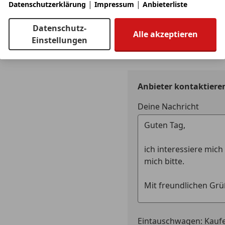
|
|
Zentralver
Datenschutzerklärung
Impressum
Anbieterliste
Fahrerinformationssystem mit Farbdisplay
Zentralver
Datenschutz-
Funkfernb
Jetzt berechnen
INTERIEUR
Alle akzeptieren
Einstellungen
Klimaanlage manuell
Extras
Alufelgen
4 Wege Lendenwirbelstütze
Dachreling
Audi Singleframe
Elektronis
Dachhimmel in Stoff
Innenspieg
Anbieter kontaktiere
Getränkehalter
Partikelfilt
Innenbeleuchtung
Deine Nachricht
Reservera
Innenspiegel abblendbar in Dachhimmelfarbe
Scheinwerf
Innenspiegel automatisch abblendend
Sportfahr
Innenspiegel automatisch abblendend
Sportpake
Instrumenteneinsatz
Sportsitze
Ladekantenschutz in Edelstahl
Ladekantenschutz in Edelstahl
Mittelarmlehne vorne
Mittelarmlehne vorne
Multifunktions-Lederlenkrad im 4-Speichen Desig
Eintauschwagen: Kaufe