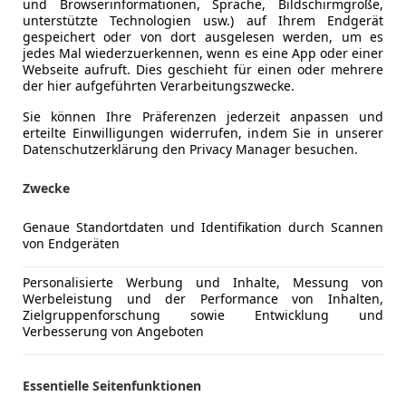
und Browserinformationen, Sprache, Bildschirmgröße,
unterstützte Technologien usw.) auf Ihrem Endgerät
gespeichert oder von dort ausgelesen werden, um es
jedes Mal wiederzuerkennen, wenn es eine App oder einer
Webseite aufruft. Dies geschieht für einen oder mehrere
der hier aufgeführten Verarbeitungszwecke.
Sie können Ihre Präferenzen jederzeit anpassen und
erteilte Einwilligungen widerrufen, indem Sie in unserer
Datenschutzerklärung den Privacy Manager besuchen.
Umweltplakette
4 (Grün)
Zwecke
Kraftstoff
Diesel
Genaue Standortdaten und Identifikation durch Scannen
von Endgeräten
Komfort
Armlehne
Mehr anzeigen
Personalisierte Werbung und Inhalte, Messung von
Berganfahr
Werbeleistung und der Performance von Inhalten,
Einparkhilf
Zielgruppenforschung sowie Entwicklung und
ng
Außenfarbe
Weiß
Verbesserung von Angeboten
Einparkhil
Einparkhil
Lackierung
Metallic
Elektrisch
Essentielle Seitenfunktionen
Innenausstattung
Stoff
Elektrische