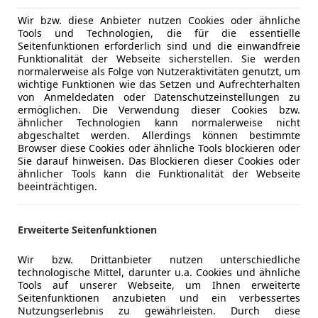
Getönte S
Wir bzw. diese Anbieter nutzen Cookies oder ähnliche
Klimaanla
Tools und Technologien, die für die essentielle
Klimaauto
Seitenfunktionen erforderlich sind und die einwandfreie
HIGHLIGHTS & PAKETE
Funktionalität der Webseite sicherstellen. Sie werden
Lederlenk
Glanzpaket
normalerweise als Folge von Nutzeraktivitäten genutzt, um
Lichtsenso
wichtige Funktionen wie das Setzen und Aufrechterhalten
*Businesspaket*
Lordosens
von Anmeldedaten oder Datenschutzeinstellungen zu
*Komfortpaket*
ermöglichen. Die Verwendung dieser Cookies bzw.
Multifunkt
*S line Sportpaket*
ähnlicher Technologien kann normalerweise nicht
Regensens
abgeschaltet werden. Allerdings können bestimmte
Connectivity-Paket
Sitzheizun
Browser diese Cookies oder ähnliche Tools blockieren oder
Connectivity-Paket
Sie darauf hinweisen. Das Blockieren dieser Cookies oder
Start/Stop
LED-Innenlichtpaket
ähnlicher Tools kann die Funktionalität der Webseite
teilb. Rück
beeinträchtigen.
LED-Innenlichtpaket
Tempomat
Navigationspaket
Mehr anzeigen
S line Exterieurpaket
Unterhaltung/Media
Bluetooth
Erweiterte Seitenfunktionen
Bordcompu
Mehr anzeigen
ASSISTENZSYSTEME
Freisprech
Wir bzw. Drittanbieter nutzen unterschiedliche
technologische Mittel, darunter u.a. Cookies und ähnliche
Anfahrassistent
MP3
Tools auf unserer Webseite, um Ihnen erweiterte
Antriebs-Schlupf-Regelung ASR
Radio
Seitenfunktionen anzubieten und ein verbessertes
Fahrerinformationssystem mit weißem 3 5-TFT-M
Soundsys
Nutzungserlebnis zu gewährleisten. Durch diese