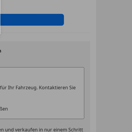
riegelung
riegelung mit
edienung
che Parkbremse
el automatisch abblendend
n
er
d
erreinigung
werk
t
n
n und verkaufen in nur einem Schritt