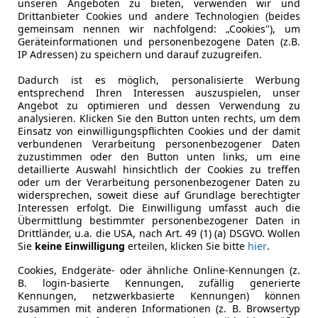
unseren Angeboten zu bieten, verwenden wir und
Drittanbieter Cookies und andere Technologien (beides
Fahrzeughalter
2
gemeinsam nennen wir nachfolgend: „Cookies"), um
Geräteinformationen und personenbezogene Daten (z.B.
IP Adressen) zu speichern und darauf zuzugreifen.
Leistung
135 kW (18
Dadurch ist es möglich, personalisierte Werbung
Getriebe
Automati
entsprechend Ihren Interessen auszuspielen, unser
Angebot zu optimieren und dessen Verwendung zu
Hubraum
1 968 cm³
analysieren. Klicken Sie den Button unten rechts, um dem
Einsatz von einwilligungspflichten Cookies und der damit
Gänge
7
verbundenen Verarbeitung personenbezogener Daten
zuzustimmen oder den Button unten links, um eine
Zylinder
4
detaillierte Auswahl hinsichtlich der Cookies zu treffen
oder um der Verarbeitung personenbezogener Daten zu
widersprechen, soweit diese auf Grundlage berechtigter
Interessen erfolgt. Die Einwilligung umfasst auch die
Übermittlung bestimmter personenbezogener Daten in
Drittländer, u.a. die USA, nach Art. 49 (1) (a) DSGVO. Wollen
Sie
keine Einwilligung
erteilen, klicken Sie bitte
hier
.
Cookies, Endgeräte- oder ähnliche Online-Kennungen (z.
B. login-basierte Kennungen, zufällig generierte
Kennungen, netzwerkbasierte Kennungen) können
zusammen mit anderen Informationen (z. B. Browsertyp