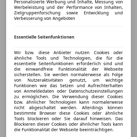
Personalisierte Werbung und Inhalte, Messung von
Versicherungsschutz an Ihre Bedürfnisse
Werbeleistung und der Performance von Inhalten,
Zielgruppenforschung sowie Entwicklung und
anpassen
Verbesserung von Angeboten
Freischaden-Gutschein ab Stufe 0
Auto einfach online versichern & Rabatt holen
Essentielle Seitenfunktionen
Wir bzw. diese Anbieter nutzen Cookies oder
Jetzt berechnen
ähnliche Tools und Technologien, die für die
essentielle Seitenfunktionen erforderlich sind und
die einwandfreie Funktionalität der Webseite
sicherstellen. Sie werden normalerweise als Folge
von Nutzeraktivitäten genutzt, um wichtige
Verkäufer
Händler
Funktionen wie das Setzen und Aufrechterhalten
von Anmeldedaten oder Datenschutzeinstellungen
zu ermöglichen. Die Verwendung dieser Cookies
Autohaus Rudi Lins GmbH & Co KG
bzw. ähnlicher Technologien kann normalerweise
5
Sterne
nicht abgeschaltet werden. Allerdings können
Sternebewertung 5 von 5
(100% Weiterempfehlungen)
bestimmte Browser diese Cookies oder ähnliche
Tools blockieren oder Sie darauf hinweisen. Das
Anbieter auf AutoScout24 seit 2022
Blockieren dieser Cookies oder ähnlicher Tools kann
die Funktionalität der Webseite beeinträchtigen.
Rheinstraße 76
,