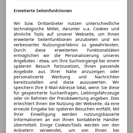
6901 Bregenz, AT
Erweiterte Seitenfunktionen
Kontakt
Wir bzw. Drittanbieter nutzen unterschiedliche
Okan Akyildiz
technologische Mittel, darunter u.a. Cookies und
ähnliche Tools auf unserer Webseite, um Ihnen
erweiterte Seitenfunktionen anzubieten und ein
verbessertes Nutzungserlebnis zu gewährleisten.
Anbieter kontaktieren
Durch diese erweiterten Funktionalitäten
ermöglichen wir die Personalisierung unseres
Angebotes - etwa, um Ihre Suchvorgänge bei einem
Deine Nachricht
späteren Besuch fortzusetzen, Ihnen passende
Angebote aus Ihrer Nähe anzuzeigen oder
personalisierte Werbung und Nachrichten
bereitzustellen und diese auszuwerten. Wir
speichern Ihre E-Mail-Adresse lokal, wenn Sie diese
für gespeicherte Suchanfragen, Lieblingsfahrzeuge
oder im Rahmen der Preisbewertung angeben. Dies
erleichtert Ihnen die Nutzung der Webseite, da eine
erneute Eingabe bei späteren Besuchen entfällt. Mit
Ihrer Einwilligung werden nutzungsbasierte
Informationen an von Ihnen kontaktierte Händler
übermittelt. Einige Cookies/Tools werden von den
Eintauschwagen: Kaufen und verkaufen in nur einem
Anbietern verwendet, um von Ihnen bei