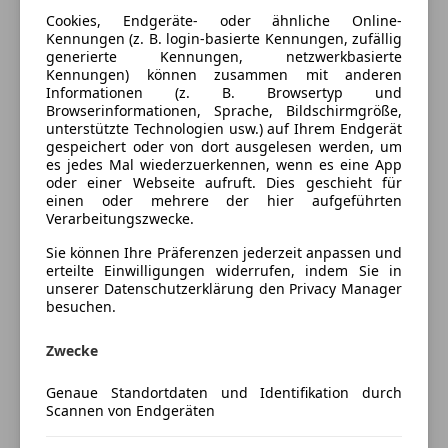
Ausstattung
Cookies, Endgeräte- oder ähnliche Online-
Kennungen (z. B. login-basierte Kennungen, zufällig
Komfort
Mehr anzeigen
generierte Kennungen, netzwerkbasierte
Kennungen) können zusammen mit anderen
Berganfahrassistent
Informationen (z. B. Browsertyp und
Einparkhilfe
Browserinformationen, Sprache, Bildschirmgröße,
Farbe und Innenausstattung
unterstützte Technologien usw.) auf Ihrem Endgerät
Einparkhilfe Rückfahrkamera
gespeichert oder von dort ausgelesen werden, um
Einparkhilfe Sensoren hinten
Außenfarbe
Grau
es jedes Mal wiederzuerkennen, wenn es eine App
Einparkhilfe Sensoren vorne
oder einer Webseite aufruft. Dies geschieht für
Lackierung
Metallic
einen oder mehrere der hier aufgeführten
Elektrische Seitenspiegel
Verarbeitungszwecke.
Klimaautomatik
Tempomat
Sie können Ihre Präferenzen jederzeit anpassen und
Preisbewertung
erteilte Einwilligungen widerrufen, indem Sie in
Extras
unserer Datenschutzerklärung den Privacy Manager
Mehr anzeigen
besuchen.
Alufelgen
Zwecke
Versicherung
Genaue Standortdaten und Identifikation durch
Scannen von Endgeräten
Kfz-Versicherung