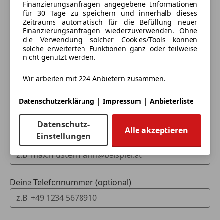
Finanzierungsanfragen angegebene Informationen
Schritt
für 30 Tage zu speichern und innerhalb dieses
Zeitraums automatisch für die Befüllung neuer
Ich möchte mein Auto in Zahlung geben
Finanzierungsanfragen wiederzuverwenden. Ohne
die Verwendung solcher Cookies/Tools können
(unverbindlich).
solche erweiterten Funktionen ganz oder teilweise
nicht genutzt werden.
Fahrzeugdaten hinzufügen
Wir arbeiten mit 224 Anbietern zusammen.
Dein Name
|
|
Datenschutzerklärung
Impressum
Anbieterliste
Datenschutz-
Alle akzeptieren
Einstellungen
Deine E-Mail
Deine Telefonnummer (optional)