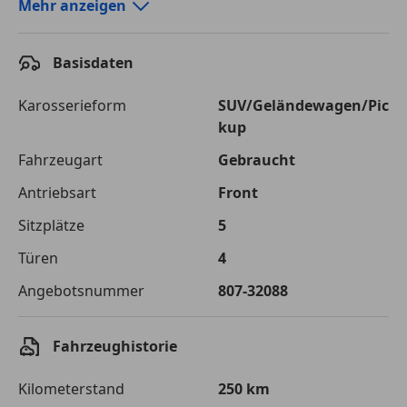
Autokredit-Rechner von durchblicker.at
Mehr anzeigen
Einfach Rate berechnen und günstige Konditionen
finden!
Basisdaten
Autokredit vergleichen
Karosserieform
SUV/Geländewagen/Pic
kup
Laufzeit
120 Monate
Fahrzeugart
Gebraucht
Kreditbetrag
€ 49 900,-
Antriebsart
Front
Zu zahlender
€ 70 300,-
Sitzplätze
5
Gesamtbetrag
Türen
4
Einberechnete Gebühren
€ 0,-
Angebotsnummer
807-32088
Effektivzinsatz
7,50 %
Sollzinssatz
7,25 %
Fahrzeughistorie
Monatliche Rate
€ 585,83
Kilometerstand
250 km