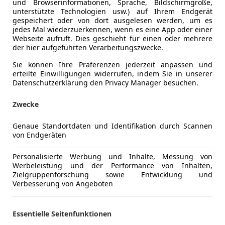
und Browserinformationen, Sprache, Bildschirmgröße,
unterstützte Technologien usw.) auf Ihrem Endgerät
gespeichert oder von dort ausgelesen werden, um es
jedes Mal wiederzuerkennen, wenn es eine App oder einer
Webseite aufruft. Dies geschieht für einen oder mehrere
der hier aufgeführten Verarbeitungszwecke.
Anderer Energieträger
Strom
Sie können Ihre Präferenzen jederzeit anpassen und
erteilte Einwilligungen widerrufen, indem Sie in unserer
Kraftstoffverbrauch
1,90
l/100 
Datenschutzerklärung den Privacy Manager besuchen.
CO₂-Emissionen
43 g/km (
Zwecke
Genaue Standortdaten und Identifikation durch Scannen
Komfort
Berganfahr
Mehr anzeigen
von Endgeräten
Einparkhilf
Einparkhil
Personalisierte Werbung und Inhalte, Messung von
ng
Außenfarbe
Schwarz
Werbeleistung und der Performance von Inhalten,
Einparkhil
Zielgruppenforschung sowie Entwicklung und
Elektrisch
Lackierung
Metallic
Verbesserung von Angeboten
Elektrische
Getönte S
Essentielle Seitenfunktionen
Mehr anzeigen
Klimaauto