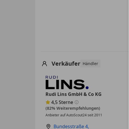
Verkäufer
Händler
Rudi Lins GmbH & Co KG
4,5
Sterne
Sternebewertung 4.5 von 5
(82% Weiterempfehlungen)
Anbieter auf AutoScout24 seit 2011
Bundesstraße 4
,