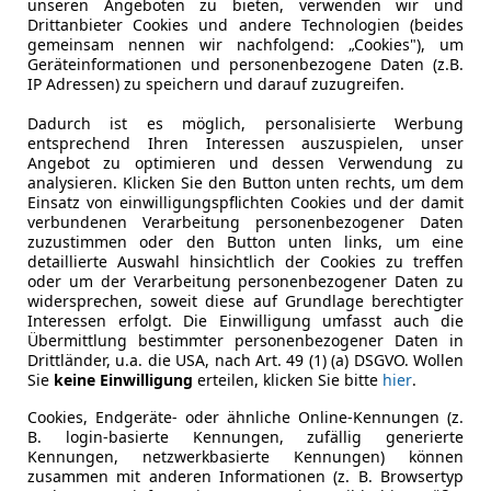
unseren Angeboten zu bieten, verwenden wir und
Drittanbieter Cookies und andere Technologien (beides
gemeinsam nennen wir nachfolgend: „Cookies"), um
Leistung
130 kW (17
Geräteinformationen und personenbezogene Daten (z.B.
IP Adressen) zu speichern und darauf zuzugreifen.
Getriebe
Automati
Dadurch ist es möglich, personalisierte Werbung
Hubraum
1 498 cm³
entsprechend Ihren Interessen auszuspielen, unser
Angebot zu optimieren und dessen Verwendung zu
Leergewicht
1 894 kg
analysieren. Klicken Sie den Button unten rechts, um dem
Einsatz von einwilligungspflichten Cookies und der damit
verbundenen Verarbeitung personenbezogener Daten
zuzustimmen oder den Button unten links, um eine
detaillierte Auswahl hinsichtlich der Cookies zu treffen
oder um der Verarbeitung personenbezogener Daten zu
widersprechen, soweit diese auf Grundlage berechtigter
Interessen erfolgt. Die Einwilligung umfasst auch die
Übermittlung bestimmter personenbezogener Daten in
Drittländer, u.a. die USA, nach Art. 49 (1) (a) DSGVO. Wollen
Sie
keine Einwilligung
erteilen, klicken Sie bitte
hier
.
Cookies, Endgeräte- oder ähnliche Online-Kennungen (z.
B. login-basierte Kennungen, zufällig generierte
Kennungen, netzwerkbasierte Kennungen) können
zusammen mit anderen Informationen (z. B. Browsertyp