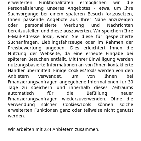
erweiterten Funktionalitäten ermöglichen wir die
Personalisierung unseres Angebotes - etwa, um Ihre
Freischaden-Gutschein ab Stufe 0
Suchvorgänge bei einem späteren Besuch fortzusetzen,
Auto einfach online versichern & Rabatt holen
Ihnen passende Angebote aus Ihrer Nähe anzuzeigen
oder personalisierte Werbung und Nachrichten
bereitzustellen und diese auszuwerten. Wir speichern Ihre
E-Mail-Adresse lokal, wenn Sie diese für gespeicherte
Jetzt berechnen
Suchanfragen, Lieblingsfahrzeuge oder im Rahmen der
Preisbewertung angeben. Dies erleichtert Ihnen die
Nutzung der Webseite, da eine erneute Eingabe bei
späteren Besuchen entfällt. Mit Ihrer Einwilligung werden
nutzungsbasierte Informationen an von Ihnen kontaktierte
Händler übermittelt. Einige Cookies/Tools werden von den
Anbieter kontaktiere
Anbietern verwendet, um von Ihnen bei
Finanzierungsanfragen angegebene Informationen für 30
Deine Nachricht
Tage zu speichern und innerhalb dieses Zeitraums
automatisch für die Befüllung neuer
Finanzierungsanfragen wiederzuverwenden. Ohne die
Verwendung solcher Cookies/Tools können solche
erweiterten Funktionen ganz oder teilweise nicht genutzt
werden.
Wir arbeiten mit 224 Anbietern zusammen.