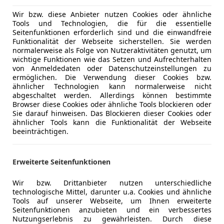
Lederlenk
Multifunkt
Wir bzw. diese Anbieter nutzen Cookies oder ähnliche
Tools und Technologien, die für die essentielle
Navigatio
Seitenfunktionen erforderlich sind und die einwandfreie
Schlüssell
Funktionalität der Webseite sicherstellen. Sie werden
Sitzheizun
normalerweise als Folge von Nutzeraktivitäten genutzt, um
wichtige Funktionen wie das Setzen und Aufrechterhalten
Tempomat
von Anmeldedaten oder Datenschutzeinstellungen zu
ermöglichen. Die Verwendung dieser Cookies bzw.
Unterhaltung/Media
Induktions
ähnlicher Technologien kann normalerweise nicht
Soundsys
abgeschaltet werden. Allerdings können bestimmte
Browser diese Cookies oder ähnliche Tools blockieren oder
Sicherheit
Airbag hin
Sie darauf hinweisen. Das Blockieren dieser Cookies oder
Beifahrera
ähnlicher Tools kann die Funktionalität der Webseite
beeinträchtigen.
Fahrerairb
Isofix
LED-Schei
Erweiterte Seitenfunktionen
Seitenairb
Spurhaltea
Wir bzw. Drittanbieter nutzen unterschiedliche
technologische Mittel, darunter u.a. Cookies und ähnliche
Verkehrsz
Kfz-Versicherung
Tools auf unserer Webseite, um Ihnen erweiterte
Seitenfunktionen anzubieten und ein verbessertes
Extras
Dachreling
Nutzungserlebnis zu gewährleisten. Durch diese
Versicherungsschutz an Ihre Bedürfnisse anpa