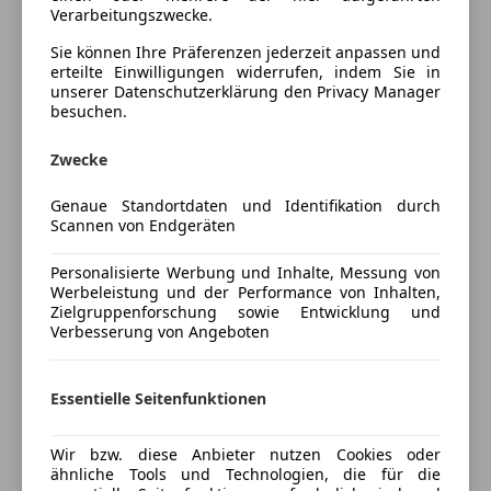
beheizbar & elektrisch, Dachreling, Durchladesystem,
Verarbeitungszwecke.
Bluetooth
dyn. Blinker, E-verstellbare Sitze, E-Heckklappe, Fahrer
Sie können Ihre Präferenzen jederzeit anpassen und
Freisprecheinrichtung
Informationssystem, Fernlichtassistent, getönte
erteilte Einwilligungen widerrufen, indem Sie in
unserer Datenschutzerklärung den Privacy Manager
Scheiben, Handyvorbereitung, Audi Drive Select,
Sicherheit
besuchen.
Berganfahrassistent, Audi Pre Sense, Innenspiegel
ABS
aut. abblendbar, ISOFIX, LED-Scheinwerfer, LED-
Zwecke
Abstandstempomat
Heckleuchten, Lederlenkrad & Schaltknauf,
Fernlichtassistent
Lendenwirbelstütze, Metalliclackierung,
Genaue Standortdaten und Identifikation durch
Isofix
Mittelarmlehne, Multifunktionslenkrad,
Scannen von Endgeräten
Reifendruckkontrollsystem
Navigationssystem, Parksensor vorne & hinten,
Mehr anzeigen
Servolenkung
Personalisierte Werbung und Inhalte, Messung von
Sitzheizung, Regensensor, Scheinwerfer-Reinigung,
Werbeleistung und der Performance von Inhalten,
Spurhalteassistent
Ambientelichtpaket, Ablage + Gepäckraumpaket,
Zielgruppenforschung sowie Entwicklung und
Preisbewertung
Totwinkel-Assistent
Glanzpaket, Notfallassistent, Sitzlehne geteilt
Verbesserung von Angeboten
Verkehrszeichenerkennung
umlegbar, Sportfahrwerk, Sportsitze, Sportpaket,
Mehr anzeigen
Voll-LED Scheinwerfer
Spurhalteassistent, Tempomat,
Essentielle Seitenfunktionen
Wegfahrsperre
Verkehrszeichenerkennung, virtuelles Cockpit Plus, 2-
Zentralverriegelung
Zonen-Klimaautomatik, Totwinkelassist, ...
Versicherung
Wir bzw. diese Anbieter nutzen Cookies oder
Extras
ähnliche Tools und Technologien, die für die