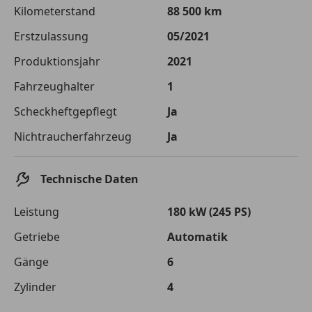
Die tatsächlichen Konditionen sind abhängig von Ihrer Bonität sowie
Kilometerstand
88 500 km
von der von Ihnen gewählten Bank. Rückzahlungszeitraum 1-10
Jahre. Zinsspanne Sollzinssatz: 2,90% - 14,90%.
Erstzulassung
05/2021
Jetzt berechnen
Produktionsjahr
2021
Fahrzeughalter
1
Scheckheftgepflegt
Ja
Nichtraucherfahrzeug
Ja
Technische Daten
Leistung
180 kW (245 PS)
Getriebe
Automatik
Gänge
6
Zylinder
4