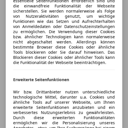
essentielle Seitenfunktionen erforderlich sind und
Kfz-Versicherung
Alufelgen
die einwandfreie Funktionalität der Webseite
sicherstellen. Sie werden normalerweise als Folge
Ambientebeleuchtung
Leasingfähiger Gebrauchtwagen!
von Nutzeraktivitäten genutzt, um wichtige
Versicherungsschutz an Ihre Bedürfnisse
Dachreling
Funktionen wie das Setzen und Aufrechterhalten
anpassen
Scheinwerferreinigung
von Anmeldedaten oder Datenschutzeinstellungen
www.herbertseidl.at – über 750 Autos verfügbar!
zu ermöglichen. Die Verwendung dieser Cookies
Sportfahrwerk
Freischaden-Gutschein ab Stufe 0
Bestbewerteter Autohandelsbetrieb Österreichs
bzw. ähnlicher Technologien kann normalerweise
Sportpaket
2019, 2021, 2023 & 2024!
nicht abgeschaltet werden. Allerdings können
Auto einfach online versichern & Rabatt holen
Sportsitze
bestimmte Browser diese Cookies oder ähnliche
(Kundenbewertungen bei Autoscout24.at)
Tools blockieren oder Sie darauf hinweisen. Das
Blockieren dieser Cookies oder ähnlicher Tools kann
Alle Fahrzeuge verfügen über ein gültiges Pickerl!
Jetzt berechnen
die Funktionalität der Webseite beeinträchtigen.
Eigene Bosch-Car-Service-Fachwerkstätte mit
Erweiterte Seitenfunktionen
Ersatzauto!
Verkäufer
Händler
Bauteilegarantiepaket mit 100%iger
Wir bzw. Drittanbieter nutzen unterschiedliche
Schadensabdeckung gegen geringen Aufpreis
technologische Mittel, darunter u.a. Cookies und
Herbert Seidl Autohaus GmbH
buchbar.
ähnliche Tools auf unserer Webseite, um Ihnen
erweiterte Seitenfunktionen anzubieten und ein
5
Sterne
verbessertes Nutzungserlebnis zu gewährleisten.
Sternebewertung 5 von 5
(100% Weiterempfehlungen)
Durch diese erweiterten Funktionalitäten
ermöglichen wir die Personalisierung unseres
Anbieter auf AutoScout24 seit 2025
Angebotes - etwa, um Ihre Suchvorgänge bei einem