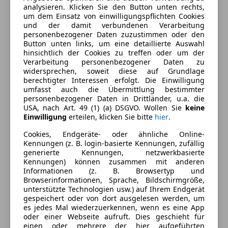
analysieren. Klicken Sie den Button unten rechts,
um dem Einsatz von einwilligungspflichten Cookies
Ausstattung
und der damit verbundenen Verarbeitung
personenbezogener Daten zuzustimmen oder den
Komfort
Button unten links, um eine detaillierte Auswahl
Mehr anzeigen
hinsichtlich der Cookies zu treffen oder um der
Berganfahrassistent
Verarbeitung personenbezogener Daten zu
widersprechen, soweit diese auf Grundlage
Elektrische Heckklappe
Farbe und Innenausstattung
berechtigter Interessen erfolgt. Die Einwilligung
Elektrische Seitenspiegel
umfasst auch die Übermittlung bestimmter
Getönte Scheiben
personenbezogener Daten in Drittländer, u.a. die
Außenfarbe
Grau
USA, nach Art. 49 (1) (a) DSGVO. Wollen Sie
keine
Klimaautomatik
Einwilligung
erteilen, klicken Sie bitte
hier
.
Farbe laut Hersteller
Daytonagraumetallic
Lederlenkrad
Cookies, Endgeräte- oder ähnliche Online-
Lichtsensor
Lackierung
Metallic
Kennungen (z. B. login-basierte Kennungen, zufällig
Lordosenstütze
generierte Kennungen, netzwerkbasierte
Farbe der
Schwarz
Multifunktionslenkrad
Kennungen) können zusammen mit anderen
Innenausstattung
Informationen (z. B. Browsertyp und
Navigationssystem
Browserinformationen, Sprache, Bildschirmgröße,
Regensensor
unterstützte Technologien usw.) auf Ihrem Endgerät
Sitzheizung
gespeichert oder von dort ausgelesen werden, um
Fahrzeugbeschreibung
es jedes Mal wiederzuerkennen, wenn es eine App
Tempomat
oder einer Webseite aufruft. Dies geschieht für
ACC, 19 Zoll Alufelgen, Außenspiegel anklappbar,
einen oder mehrere der hier aufgeführten
Unterhaltung/Media