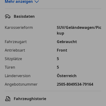
Autokredit-Rechner von durchblicker.at
Mehr anzeigen
Einfach Rate berechnen und günstige Konditionen
finden!
Basisdaten
Autokredit vergleichen
Karosserieform
SUV/Geländewagen/Pic
kup
Laufzeit
120 Monate
Fahrzeugart
Gebraucht
Kreditbetrag
€ 28 000,-
Antriebsart
Front
Zu zahlender
€ 39 446,-
Sitzplätze
5
Gesamtbetrag
Türen
5
Einberechnete Gebühren
€ 0,-
Länderversion
Österreich
Effektivzinsatz
7,50 %
Angebotsnummer
2505-8049534-79164
Sollzinssatz
7,25 %
Monatliche Rate
€ 328,72
Fahrzeughistorie