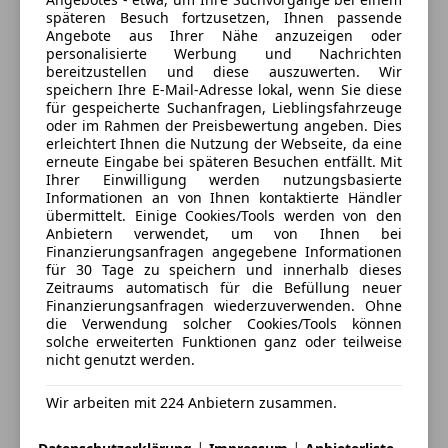
späteren Besuch fortzusetzen, Ihnen passende
Hofstätten 221
,
Angebote aus Ihrer Nähe anzuzeigen oder
8200 Gleisdorf - Hofstätten, AT
personalisierte Werbung und Nachrichten
bereitzustellen und diese auszuwerten. Wir
Kontakt
speichern Ihre E-Mail-Adresse lokal, wenn Sie diese
für gespeicherte Suchanfragen, Lieblingsfahrzeuge
Herbert Seidl
oder im Rahmen der Preisbewertung angeben. Dies
erleichtert Ihnen die Nutzung der Webseite, da eine
erneute Eingabe bei späteren Besuchen entfällt. Mit
Ihrer Einwilligung werden nutzungsbasierte
Informationen an von Ihnen kontaktierte Händler
Anbieter kontaktieren
übermittelt. Einige Cookies/Tools werden von den
Anbietern verwendet, um von Ihnen bei
Deine Nachricht
Finanzierungsanfragen angegebene Informationen
für 30 Tage zu speichern und innerhalb dieses
Zeitraums automatisch für die Befüllung neuer
Finanzierungsanfragen wiederzuverwenden. Ohne
die Verwendung solcher Cookies/Tools können
solche erweiterten Funktionen ganz oder teilweise
nicht genutzt werden.
Wir arbeiten mit 224 Anbietern zusammen.
|
|