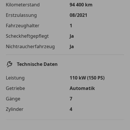
Die tatsächlichen Konditionen sind abhängig von Ihrer Bonität sowie
Kilometerstand
94 400 km
von der von Ihnen gewählten Bank. Rückzahlungszeitraum 1-10
Jahre. Zinsspanne Sollzinssatz: 2,90% - 14,90%.
Erstzulassung
08/2021
Jetzt berechnen
Fahrzeughalter
1
Scheckheftgepflegt
Ja
Nichtraucherfahrzeug
Ja
Technische Daten
Leistung
110 kW (150 PS)
Getriebe
Automatik
Gänge
7
Zylinder
4