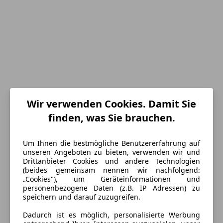
Wir verwenden Cookies. Damit Sie
finden, was Sie brauchen.
Um Ihnen die bestmögliche Benutzererfahrung auf
unseren Angeboten zu bieten, verwenden wir und
Energieverbrauch
Drittanbieter Cookies und andere Technologien
(beides gemeinsam nennen wir nachfolgend:
Kraftstoff
Diesel
„Cookies"), um Geräteinformationen und
personenbezogene Daten (z.B. IP Adressen) zu
CO₂-Emissionen
165 g/km (komb.)
speichern und darauf zuzugreifen.
Dadurch ist es möglich, personalisierte Werbung