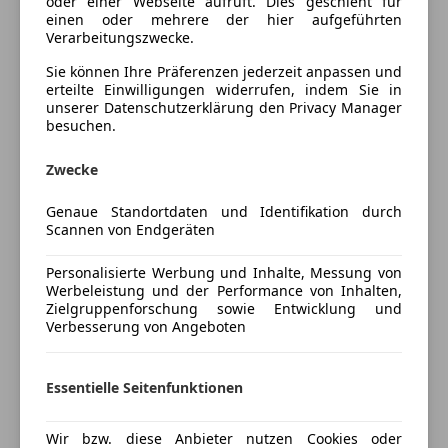
dyn. Blinker, E-Heckklappe,
oder einer Webseite aufruft. Dies geschieht für
einen oder mehrere der hier aufgeführten
Bluetooth
Fahrerinformationssystem, getönte Scheiben,
Verarbeitungszwecke.
DAB-Radio
Handyvorbereitung, ISOFIX, LED-Scheinwerfer, LED-
Freisprecheinrichtung
Sie können Ihre Präferenzen jederzeit anpassen und
Heckleuchten, Teilleder, Lederlenkrad &
erteilte Einwilligungen widerrufen, indem Sie in
Induktionsladen für Smartphones
Lederschaltknauf, Metalliclackierung, Mittelarmlehne,
unserer Datenschutzerklärung den Privacy Manager
Soundsystem
Multifunktionslenkrad, Navigationssystem,
besuchen.
Parksensor vorne & hinten, Regensensor,
Sicherheit
Rückfahrkamera, Sitzheizung, Sitzlehne geteilt
Zwecke
ABS
umlegbar, Sportfahrwerk, Sportpaket, Sportsitze,
Mehr anzeigen
Genaue Standortdaten und Identifikation durch
Beifahrerairbag
Verkehrszeichen & Spurhalteassistent, Tempomat,
Scannen von Endgeräten
ESP
Totwinkelassist, virtuelles Cockpit plus, wireless
Preisbewertung
Isofix
charging, 2-Zonen Klimaautomatik,
Personalisierte Werbung und Inhalte, Messung von
Reifendruckkontrollsystem
Ambientelichtpaket, Audi Pre Sense, Auto-Hold,
Werbeleistung und der Performance von Inhalten,
Mehr anzeigen
Servolenkung
Zielgruppenforschung sowie Entwicklung und
Rücksitzbank verschiebbar, Innenspiegel. aut.
Verbesserung von Angeboten
Spurhalteassistent
abblendend, DAB-Tuner, Optikpaket schwarz, Audi
Totwinkel-Assistent
Drive Select, Soundsystem Sonos, ...
Versicherung
Verkehrszeichenerkennung
Essentielle Seitenfunktionen
Voll-LED Scheinwerfer
Kfz-Versicherung
Wegfahrsperre
Leasingfähiger
Wir bzw. diese Anbieter nutzen Cookies oder