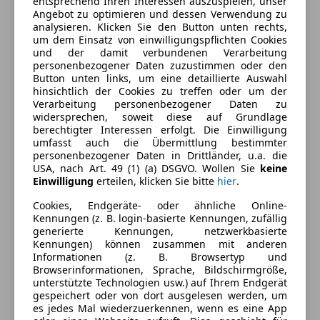
entsprechend Ihren Interessen auszuspielen, unser
Ausstattung
Angebot zu optimieren und dessen Verwendung zu
analysieren. Klicken Sie den Button unten rechts,
Komfort
Mehr anzeigen
um dem Einsatz von einwilligungspflichten Cookies
und der damit verbundenen Verarbeitung
Berganfahrassistent
personenbezogener Daten zuzustimmen oder den
Einparkhilfe
Button unten links, um eine detaillierte Auswahl
Farbe und Innenausstattung
hinsichtlich der Cookies zu treffen oder um der
Einparkhilfe Rückfahrkamera
Verarbeitung personenbezogener Daten zu
Elektrische Heckklappe
Außenfarbe
Grau
widersprechen, soweit diese auf Grundlage
Elektrische Seitenspiegel
berechtigter Interessen erfolgt. Die Einwilligung
Farbe laut Hersteller
Daytonagrauperleff.
umfasst auch die Übermittlung bestimmter
Getönte Scheiben
personenbezogener Daten in Drittländer, u.a. die
Klimaautomatik
Lackierung
Metallic
USA, nach Art. 49 (1) (a) DSGVO. Wollen Sie
keine
Lederlenkrad
Einwilligung
erteilen, klicken Sie bitte
hier
.
Farbe der
Schwarz
Lichtsensor
Cookies, Endgeräte- oder ähnliche Online-
Innenausstattung
Multifunktionslenkrad
Kennungen (z. B. login-basierte Kennungen, zufällig
generierte Kennungen, netzwerkbasierte
Navigationssystem
Kennungen) können zusammen mit anderen
Regensensor
Fahrzeugbeschreibung
Informationen (z. B. Browsertyp und
Sitzheizung
Browserinformationen, Sprache, Bildschirmgröße,
unterstützte Technologien usw.) auf Ihrem Endgerät
Tempomat
Alufelgen, Anhängevorr. schwenkbar, Außenspiegel
gespeichert oder von dort ausgelesen werden, um
beheizbar, elektrisch & anklappbar, Durchladesystem,
es jedes Mal wiederzuerkennen, wenn es eine App
Unterhaltung/Media