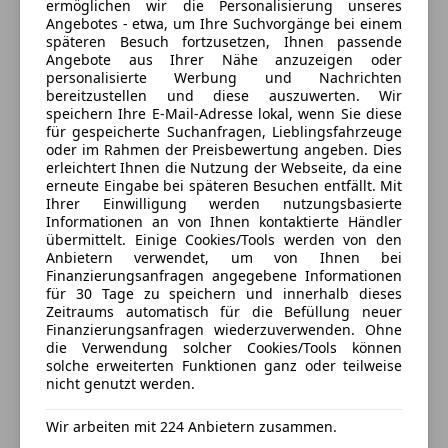
ermöglichen wir die Personalisierung unseres
Geschlossen
Angebotes - etwa, um Ihre Suchvorgänge bei einem
späteren Besuch fortzusetzen, Ihnen passende
Öffnet um 8:00
Angebote aus Ihrer Nähe anzuzeigen oder
Hofstätten 221
,
personalisierte Werbung und Nachrichten
8200 Gleisdorf - Hofstätten, AT
bereitzustellen und diese auszuwerten. Wir
speichern Ihre E-Mail-Adresse lokal, wenn Sie diese
für gespeicherte Suchanfragen, Lieblingsfahrzeuge
Kontakt
oder im Rahmen der Preisbewertung angeben. Dies
Herbert Seidl
erleichtert Ihnen die Nutzung der Webseite, da eine
erneute Eingabe bei späteren Besuchen entfällt. Mit
Ihrer Einwilligung werden nutzungsbasierte
Informationen an von Ihnen kontaktierte Händler
übermittelt. Einige Cookies/Tools werden von den
Anbieter kontaktieren
Anbietern verwendet, um von Ihnen bei
Finanzierungsanfragen angegebene Informationen
für 30 Tage zu speichern und innerhalb dieses
Deine Nachricht
Zeitraums automatisch für die Befüllung neuer
Finanzierungsanfragen wiederzuverwenden. Ohne
die Verwendung solcher Cookies/Tools können
solche erweiterten Funktionen ganz oder teilweise
nicht genutzt werden.
Wir arbeiten mit 224 Anbietern zusammen.