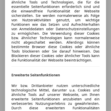
Zentralverriegelung
ähnliche Tools und Technologien, die für die
Gebrauchtwagen!www.herbertseidl.at – über 750
Versicherungsschutz an Ihre Bedürfnisse
essentielle Seitenfunktionen erforderlich sind und
Autos verfügbar!
Extras
die einwandfreie Funktionalität der Webseite
anpassen
Bestbewerteter Autohandelsbetrieb Österreichs
sicherstellen. Sie werden normalerweise als Folge
Alufelgen
Freischaden-Gutschein ab Stufe 0
von Nutzeraktivitäten genutzt, um wichtige
2019, 2021, 2023 & 2024!
Funktionen wie das Setzen und Aufrechterhalten
Ambientebeleuchtung
(Kundenbewertungen bei Autoscout24.at)
Auto einfach online versichern & Rabatt holen
von Anmeldedaten oder Datenschutzeinstellungen
Anhängerkupplung
zu ermöglichen. Die Verwendung dieser Cookies
Sportfahrwerk
bzw. ähnlicher Technologien kann normalerweise
Alle Fahrzeuge verfügen über ein gültiges Pickerl!
nicht abgeschaltet werden. Allerdings können
Sportpaket
Jetzt berechnen
bestimmte Browser diese Cookies oder ähnliche
Sportsitze
Eigene Bosch-Car-Service-Fachwerkstätte mit
Tools blockieren oder Sie darauf hinweisen. Das
Blockieren dieser Cookies oder ähnlicher Tools kann
Ersatzauto!
die Funktionalität der Webseite beeinträchtigen.
Bauteilegarantiepaket mit 100%iger
Verkäufer
Händler
Schadensabdeckung gegen geringen Aufpreis
buchbar.
Erweiterte Seitenfunktionen
Herbert Seidl Autohaus GmbH
Wir bzw. Drittanbieter nutzen unterschiedliche
5
Sterne
Sternebewertung 5 von 5
technologische Mittel, darunter u.a. Cookies und
(100% Weiterempfehlungen)
ähnliche Tools auf unserer Webseite, um Ihnen
Anbieter auf AutoScout24 seit 2025
erweiterte Seitenfunktionen anzubieten und ein
verbessertes Nutzungserlebnis zu gewährleisten.
Verkauf
Durch diese erweiterten Funktionalitäten