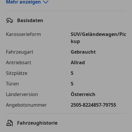
Autokredit-Rechner von durchblicker.at
Mehr anzeigen
Einfach Rate berechnen und günstige Konditionen
finden!
Basisdaten
Autokredit vergleichen
Karosserieform
SUV/Geländewagen/Pic
kup
Laufzeit
120 Monate
Fahrzeugart
Gebraucht
Kreditbetrag
€ 35 000,-
Antriebsart
Allrad
Zu zahlender
€ 49 308,-
Sitzplätze
5
Gesamtbetrag
Türen
5
Einberechnete Gebühren
€ 0,-
Länderversion
Österreich
Effektivzinsatz
7,50 %
Angebotsnummer
2505-8224857-79755
Sollzinssatz
7,25 %
Monatliche Rate
€ 410,90
Fahrzeughistorie