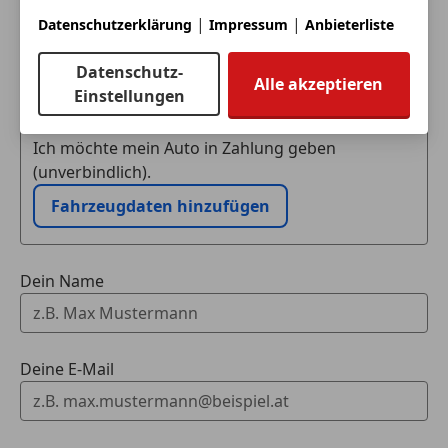
|
|
Datenschutzerklärung
Impressum
Anbieterliste
Datenschutz-
Eintauschwagen: Kaufen und verkaufen in nur einem
Alle akzeptieren
Einstellungen
Schritt
Ich möchte mein Auto in Zahlung geben
(unverbindlich).
Fahrzeugdaten hinzufügen
Dein Name
Deine E-Mail