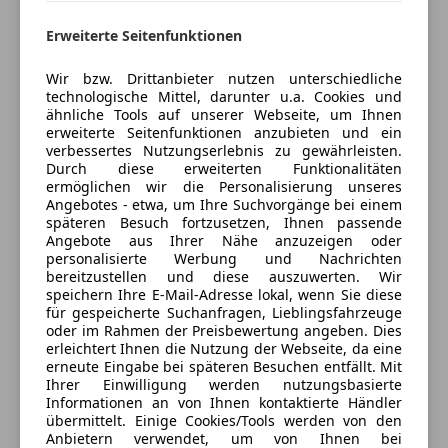
6850 Dornbirn, AT
Erweiterte Seitenfunktionen
Kontakt
Wir bzw. Drittanbieter nutzen unterschiedliche
Okan Akyildiz
technologische Mittel, darunter u.a. Cookies und
ähnliche Tools auf unserer Webseite, um Ihnen
erweiterte Seitenfunktionen anzubieten und ein
verbessertes Nutzungserlebnis zu gewährleisten.
Anbieter kontaktieren
Durch diese erweiterten Funktionalitäten
ermöglichen wir die Personalisierung unseres
Angebotes - etwa, um Ihre Suchvorgänge bei einem
Deine Nachricht
späteren Besuch fortzusetzen, Ihnen passende
Angebote aus Ihrer Nähe anzuzeigen oder
personalisierte Werbung und Nachrichten
bereitzustellen und diese auszuwerten. Wir
speichern Ihre E-Mail-Adresse lokal, wenn Sie diese
für gespeicherte Suchanfragen, Lieblingsfahrzeuge
oder im Rahmen der Preisbewertung angeben. Dies
erleichtert Ihnen die Nutzung der Webseite, da eine
erneute Eingabe bei späteren Besuchen entfällt. Mit
Ihrer Einwilligung werden nutzungsbasierte
Informationen an von Ihnen kontaktierte Händler
übermittelt. Einige Cookies/Tools werden von den
Eintauschwagen: Kaufen und verkaufen in nur einem
Anbietern verwendet, um von Ihnen bei