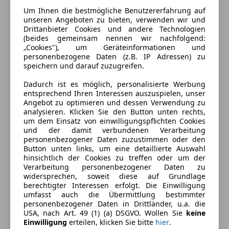
Um Ihnen die bestmögliche Benutzererfahrung auf
unseren Angeboten zu bieten, verwenden wir und
Drittanbieter Cookies und andere Technologien
(beides gemeinsam nennen wir nachfolgend:
„Cookies"), um Geräteinformationen und
personenbezogene Daten (z.B. IP Adressen) zu
speichern und darauf zuzugreifen.
Dadurch ist es möglich, personalisierte Werbung
entsprechend Ihren Interessen auszuspielen, unser
Angebot zu optimieren und dessen Verwendung zu
analysieren. Klicken Sie den Button unten rechts,
um dem Einsatz von einwilligungspflichten Cookies
und der damit verbundenen Verarbeitung
Energieverbrauch
personenbezogener Daten zuzustimmen oder den
Button unten links, um eine detaillierte Auswahl
hinsichtlich der Cookies zu treffen oder um der
Kraftstoff
Benzin
Verarbeitung personenbezogener Daten zu
widersprechen, soweit diese auf Grundlage
Kraftstoffverbrauch
7,80
l/100 km (komb.)
berechtigter Interessen erfolgt. Die Einwilligung
umfasst auch die Übermittlung bestimmter
CO₂-Emissionen
178 g/km (komb.)
personenbezogener Daten in Drittländer, u.a. die
USA, nach Art. 49 (1) (a) DSGVO. Wollen Sie
keine
Einwilligung
erteilen, klicken Sie bitte
hier
.