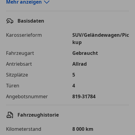
Autokredit-Rechner von durchblicker.at
Mehr anzeigen
Einfach Rate berechnen und günstige Konditionen
finden!
Basisdaten
Autokredit vergleichen
Karosserieform
SUV/Geländewagen/Pic
kup
Laufzeit
120 Monate
Fahrzeugart
Gebraucht
Kreditbetrag
€ 53 900,-
Antriebsart
Allrad
Zu zahlender
€ 75 935,-
Sitzplätze
5
Gesamtbetrag
Türen
4
Einberechnete Gebühren
€ 0,-
Angebotsnummer
819-31784
Effektivzinsatz
7,50 %
Sollzinssatz
7,25 %
Fahrzeughistorie
Monatliche Rate
€ 632,79
Kilometerstand
8 000 km