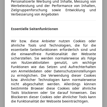
Personalisierte Werbung und Inhalte, Messung von
Versicherungsschutz an Ihre Bedürfnisse
Werbeleistung und der Performance von Inhalten,
Zielgruppenforschung sowie Entwicklung und
anpassen
Verbesserung von Angeboten
Freischaden-Gutschein ab Stufe 0
Auto einfach online versichern & Rabatt holen
Essentielle Seitenfunktionen
Wir bzw. diese Anbieter nutzen Cookies oder
Jetzt berechnen
ähnliche Tools und Technologien, die für die
essentielle Seitenfunktionen erforderlich sind und
die einwandfreie Funktionalität der Webseite
sicherstellen. Sie werden normalerweise als Folge
von Nutzeraktivitäten genutzt, um wichtige
Verkäufer
Händler
Funktionen wie das Setzen und Aufrechterhalten
von Anmeldedaten oder Datenschutzeinstellungen
zu ermöglichen. Die Verwendung dieser Cookies
Autohaus Rudi Lins GmbH & Co KG
bzw. ähnlicher Technologien kann normalerweise
4,5
Sterne
nicht abgeschaltet werden. Allerdings können
Sternebewertung 4.5 von 5
(100% Weiterempfehlungen)
bestimmte Browser diese Cookies oder ähnliche
Tools blockieren oder Sie darauf hinweisen. Das
Anbieter auf AutoScout24 seit 2022
Blockieren dieser Cookies oder ähnlicher Tools kann
die Funktionalität der Webseite beeinträchtigen.
Schwefel 77
,