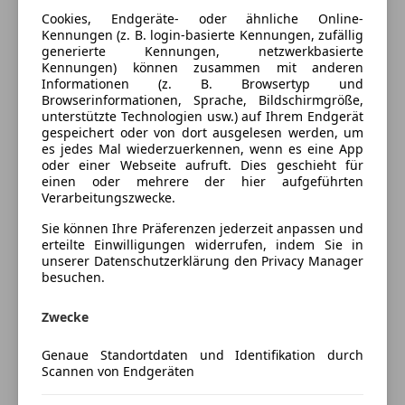
Ausstattung
Cookies, Endgeräte- oder ähnliche Online-
Kennungen (z. B. login-basierte Kennungen, zufällig
Komfort
Mehr anzeigen
generierte Kennungen, netzwerkbasierte
Kennungen) können zusammen mit anderen
Getönte Scheiben
Informationen (z. B. Browsertyp und
Lederlenkrad
Browserinformationen, Sprache, Bildschirmgröße,
Farbe und Innenausstattung
unterstützte Technologien usw.) auf Ihrem Endgerät
Multifunktionslenkrad
gespeichert oder von dort ausgelesen werden, um
Außenfarbe
Schwarz
es jedes Mal wiederzuerkennen, wenn es eine App
Sicherheit
oder einer Webseite aufruft. Dies geschieht für
Lackierung
Metallic
einen oder mehrere der hier aufgeführten
Spurhalteassistent
Verarbeitungszwecke.
Sie können Ihre Präferenzen jederzeit anpassen und
Preisbewertung
erteilte Einwilligungen widerrufen, indem Sie in
unserer Datenschutzerklärung den Privacy Manager
Mehr anzeigen
besuchen.
Zwecke
Versicherung
Genaue Standortdaten und Identifikation durch
Scannen von Endgeräten
Kfz-Versicherung