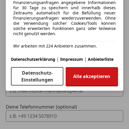
Finanzierungsanfragen angegebene Informationen
Schritt
für 30 Tage zu speichern und innerhalb dieses
Zeitraums automatisch für die Befüllung neuer
Ich möchte mein Auto in Zahlung geben
Finanzierungsanfragen wiederzuverwenden. Ohne
die Verwendung solcher Cookies/Tools können
(unverbindlich).
solche erweiterten Funktionen ganz oder teilweise
nicht genutzt werden.
Fahrzeugdaten hinzufügen
Wir arbeiten mit 224 Anbietern zusammen.
Dein Name
|
|
Datenschutzerklärung
Impressum
Anbieterliste
Datenschutz-
Alle akzeptieren
Einstellungen
Deine E-Mail
Deine Telefonnummer (optional)