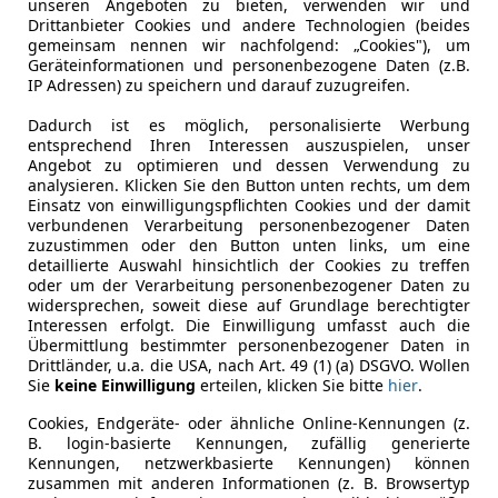
unseren Angeboten zu bieten, verwenden wir und
Drittanbieter Cookies und andere Technologien (beides
gemeinsam nennen wir nachfolgend: „Cookies"), um
Leistung
185 kW (25
Geräteinformationen und personenbezogene Daten (z.B.
IP Adressen) zu speichern und darauf zuzugreifen.
Getriebe
Automati
Dadurch ist es möglich, personalisierte Werbung
Leergewicht
2 315 kg
entsprechend Ihren Interessen auszuspielen, unser
Angebot zu optimieren und dessen Verwendung zu
analysieren. Klicken Sie den Button unten rechts, um dem
Einsatz von einwilligungspflichten Cookies und der damit
verbundenen Verarbeitung personenbezogener Daten
zuzustimmen oder den Button unten links, um eine
detaillierte Auswahl hinsichtlich der Cookies zu treffen
oder um der Verarbeitung personenbezogener Daten zu
widersprechen, soweit diese auf Grundlage berechtigter
Interessen erfolgt. Die Einwilligung umfasst auch die
Übermittlung bestimmter personenbezogener Daten in
Drittländer, u.a. die USA, nach Art. 49 (1) (a) DSGVO. Wollen
Sie
keine Einwilligung
erteilen, klicken Sie bitte
hier
.
Cookies, Endgeräte- oder ähnliche Online-Kennungen (z.
B. login-basierte Kennungen, zufällig generierte
Kennungen, netzwerkbasierte Kennungen) können
zusammen mit anderen Informationen (z. B. Browsertyp