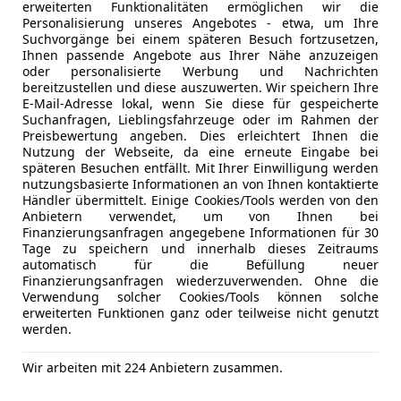
Induktions
erweiterten Funktionalitäten ermöglichen wir die
MP3
Personalisierung unseres Angebotes - etwa, um Ihre
Suchvorgänge bei einem späteren Besuch fortzusetzen,
Soundsys
Ihnen passende Angebote aus Ihrer Nähe anzuzeigen
USB
oder personalisierte Werbung und Nachrichten
Volldigita
bereitzustellen und diese auszuwerten. Wir speichern Ihre
E-Mail-Adresse lokal, wenn Sie diese für gespeicherte
W-Lan / Wi
Suchanfragen, Lieblingsfahrzeuge oder im Rahmen der
Preisbewertung angeben. Dies erleichtert Ihnen die
Sicherheit
ABS
Nutzung der Webseite, da eine erneute Eingabe bei
Abstands
Kfz-Versicherung
späteren Besuchen entfällt. Mit Ihrer Einwilligung werden
Abstandsw
nutzungsbasierte Informationen an von Ihnen kontaktierte
Händler übermittelt. Einige Cookies/Tools werden von den
Beifahrera
Versicherungsschutz an Ihre Bedürfnisse anpa
Anbietern verwendet, um von Ihnen bei
ESP
Finanzierungsanfragen angegebene Informationen für 30
Freischaden-Gutschein ab Stufe 0
Fahrerairb
Tage zu speichern und innerhalb dieses Zeitraums
automatisch für die Befüllung neuer
Auto einfach online versichern & Rabatt holen
Fernlichtas
Finanzierungsanfragen wiederzuverwenden. Ohne die
Isofix
Verwendung solcher Cookies/Tools können solche
Kopfairba
erweiterten Funktionen ganz oder teilweise nicht genutzt
werden.
Jetzt berechnen
LED-Schei
LED-Tagfah
Wir arbeiten mit 224 Anbietern zusammen.
Müdigkeit
Notbremsa