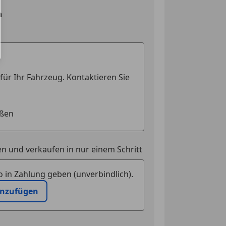
tem
n
kkontrollsystem
ag
ung
ssistent
Assistent
ontrolle
eichenerkennung
erre
riegelung mit
edienung
n und verkaufen in nur einem Schritt
upplung
 in Zahlung geben (unverbindlich).
el automatisch abblendend
inzufügen
erreinigung
fen
uerung