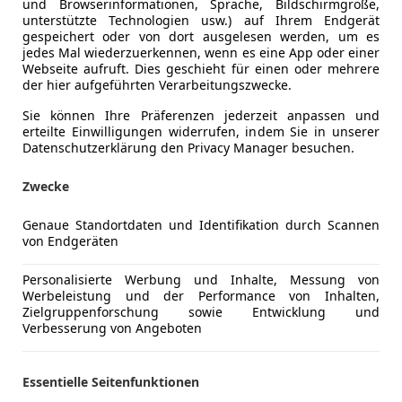
und Browserinformationen, Sprache, Bildschirmgröße,
unterstützte Technologien usw.) auf Ihrem Endgerät
gespeichert oder von dort ausgelesen werden, um es
jedes Mal wiederzuerkennen, wenn es eine App oder einer
Webseite aufruft. Dies geschieht für einen oder mehrere
Kraftstoff
Elektro
der hier aufgeführten Verarbeitungszwecke.
CO₂-Emissionen
0 g/km (k
Sie können Ihre Präferenzen jederzeit anpassen und
erteilte Einwilligungen widerrufen, indem Sie in unserer
Datenschutzerklärung den Privacy Manager besuchen.
Komfort
2-Zonen-K
Mehr anzeigen
Zwecke
360° Kame
Armlehne
Genaue Standortdaten und Identifikation durch Scannen
ng
Außenfarbe
Grau
Beheizbare
von Endgeräten
Berganfahr
Lackierung
Andere
Einparkhilf
Personalisierte Werbung und Inhalte, Messung von
Werbeleistung und der Performance von Inhalten,
Einparkhil
Zielgruppenforschung sowie Entwicklung und
Leasingfähiger Jungwagen in Magnetgrau mit EA8 A
Einparkhil
Verbesserung von Angeboten
23.07.2030 oder 100.000 km Gesamtlaufleistung, s
Einparkhil
Anhängerkupplung, Klimatisierungspaket Winter, 
Einparkhil
Essentielle Seitenfunktionen
Komfortpaket, Assistenzpaket Fahren und Parken, K
Elektrisch