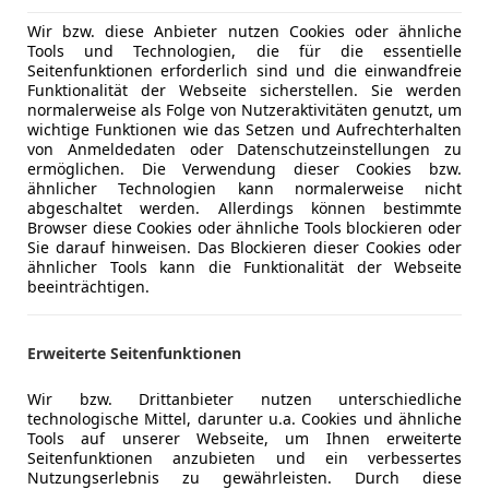
digitalen Schlüssel, LED-Scheinwerfer plus, Audi 
Elektrisch
uvm......
Elektrische
Wir bzw. diese Anbieter nutzen Cookies oder ähnliche
Tools und Technologien, die für die essentielle
Getönte S
Seitenfunktionen erforderlich sind und die einwandfreie
Batteriekapazität.: 83kWh (Brutto)
Lederlenk
Funktionalität der Webseite sicherstellen. Sie werden
Lichtsenso
normalerweise als Folge von Nutzeraktivitäten genutzt, um
wichtige Funktionen wie das Setzen und Aufrechterhalten
Elektronische Reichweite.: 520 km nach WLTP.
Multifunkt
von Anmeldedaten oder Datenschutzeinstellungen zu
Navigatio
Mehr anzeigen
ermöglichen. Die Verwendung dieser Cookies bzw.
Listenneupreis.: 72.535,- Euro.
Regensens
ähnlicher Technologien kann normalerweise nicht
abgeschaltet werden. Allerdings können bestimmte
Schlüssell
Browser diese Cookies oder ähnliche Tools blockieren oder
Mehr anzeigen
! Irrtümer in Ausstattungen, Druckfehler, Zwische
Sitzheizun
Sie darauf hinweisen. Das Blockieren dieser Cookies oder
vorbehalten !
Standheiz
ähnlicher Tools kann die Funktionalität der Webseite
beeinträchtigen.
teilb. Rück
Tempomat
Erweiterte Seitenfunktionen
Unterhaltung/Media
Android A
Apple CarP
Wir bzw. Drittanbieter nutzen unterschiedliche
Bluetooth
technologische Mittel, darunter u.a. Cookies und ähnliche
Bordcompu
Tools auf unserer Webseite, um Ihnen erweiterte
Seitenfunktionen anzubieten und ein verbessertes
Freisprech
Nutzungserlebnis zu gewährleisten. Durch diese