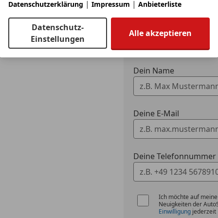
|
|
Datenschutzerklärung
Impressum
Anbieterliste
Ich möchte mein Auto
Datenschutz-
Alle akzeptieren
Fahrzeugdaten h
Einstellungen
Dein Name
Deine E-Mail
Deine Telefonnummer (
Ich möchte auf meine
Neuigkeiten der Auto
Einwilligung
jederzeit 