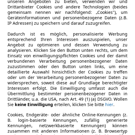
unseren Angeboten zu bieten, verwenden wir und
Drittanbieter Cookies und andere Technologien (beides
gemeinsam nennen wir nachfolgend: „Cookies"), um
Leistung
120 kW (16
Geräteinformationen und personenbezogene Daten (z.B.
IP Adressen) zu speichern und darauf zuzugreifen.
Getriebe
Automati
Dadurch ist es möglich, personalisierte Werbung
Leergewicht
2 281 kg
entsprechend Ihren Interessen auszuspielen, unser
Angebot zu optimieren und dessen Verwendung zu
analysieren. Klicken Sie den Button unten rechts, um dem
Einsatz von einwilligungspflichten Cookies und der damit
verbundenen Verarbeitung personenbezogener Daten
zuzustimmen oder den Button unten links, um eine
detaillierte Auswahl hinsichtlich der Cookies zu treffen
oder um der Verarbeitung personenbezogener Daten zu
widersprechen, soweit diese auf Grundlage berechtigter
Interessen erfolgt. Die Einwilligung umfasst auch die
Übermittlung bestimmter personenbezogener Daten in
Drittländer, u.a. die USA, nach Art. 49 (1) (a) DSGVO. Wollen
Sie
keine Einwilligung
erteilen, klicken Sie bitte
hier
.
Cookies, Endgeräte- oder ähnliche Online-Kennungen (z.
B. login-basierte Kennungen, zufällig generierte
Kennungen, netzwerkbasierte Kennungen) können
zusammen mit anderen Informationen (z. B. Browsertyp