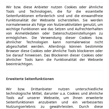
Navigatio
Schlüssell
Wir bzw. diese Anbieter nutzen Cookies oder ähnliche
Tools und Technologien, die für die essentielle
Sitzheizun
Seitenfunktionen erforderlich sind und die einwandfreie
Standheiz
Funktionalität der Webseite sicherstellen. Sie werden
Start/Stop
normalerweise als Folge von Nutzeraktivitäten genutzt, um
wichtige Funktionen wie das Setzen und Aufrechterhalten
Unterhaltung/Media
Bluetooth
von Anmeldedaten oder Datenschutzeinstellungen zu
ermöglichen. Die Verwendung dieser Cookies bzw.
Induktions
ähnlicher Technologien kann normalerweise nicht
MP3
abgeschaltet werden. Allerdings können bestimmte
Soundsys
Browser diese Cookies oder ähnliche Tools blockieren oder
Sie darauf hinweisen. Das Blockieren dieser Cookies oder
Volldigita
ähnlicher Tools kann die Funktionalität der Webseite
beeinträchtigen.
Sicherheit
Abstands
Abstandsw
Beifahrera
Kfz-Versicherung
Erweiterte Seitenfunktionen
LED-Schei
Wir bzw. Drittanbieter nutzen unterschiedliche
Versicherungsschutz an Ihre Bedürfnisse anpa
technologische Mittel, darunter u.a. Cookies und ähnliche
Tools auf unserer Webseite, um Ihnen erweiterte
Freischaden-Gutschein ab Stufe 0
Seitenfunktionen anzubieten und ein verbessertes
Auto einfach online versichern & Rabatt holen
Nutzungserlebnis zu gewährleisten. Durch diese