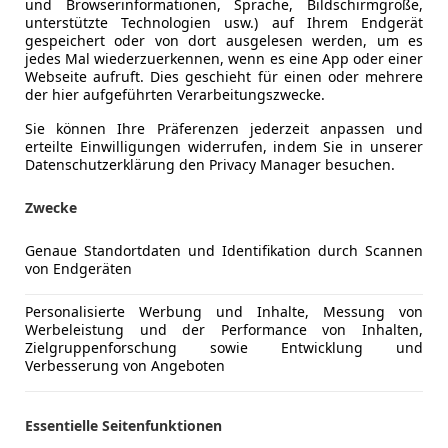
und Browserinformationen, Sprache, Bildschirmgröße,
unterstützte Technologien usw.) auf Ihrem Endgerät
gespeichert oder von dort ausgelesen werden, um es
jedes Mal wiederzuerkennen, wenn es eine App oder einer
Webseite aufruft. Dies geschieht für einen oder mehrere
Kraftstoff
Elektro
der hier aufgeführten Verarbeitungszwecke.
CO₂-Emissionen
0 g/km (k
Sie können Ihre Präferenzen jederzeit anpassen und
erteilte Einwilligungen widerrufen, indem Sie in unserer
Datenschutzerklärung den Privacy Manager besuchen.
Komfort
360° Kame
Mehr anzeigen
Zwecke
Armlehne
Einparkhilf
Genaue Standortdaten und Identifikation durch Scannen
ng
Außenfarbe
Grau
Einparkhil
von Endgeräten
Einparkhil
Lackierung
Metallic
Einparkhil
Personalisierte Werbung und Inhalte, Messung von
Werbeleistung und der Performance von Inhalten,
Einparkhil
Zielgruppenforschung sowie Entwicklung und
Mehr anzeigen
Elektrisch
Verbesserung von Angeboten
Elektrische
Klimaauto
Essentielle Seitenfunktionen
Multifunkt