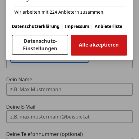
Wir arbeiten mit 224 Anbietern zusammen.
Eintauschwagen: Kaufen und verkaufen in nur einem
Schritt
|
|
Datenschutzerklärung
Impressum
Anbieterliste
Ich möchte mein Auto in Zahlung geben
Datenschutz-
Alle akzeptieren
(unverbindlich).
Einstellungen
Fahrzeugdaten hinzufügen
Dein Name
Deine E-Mail
Deine Telefonnummer (optional)