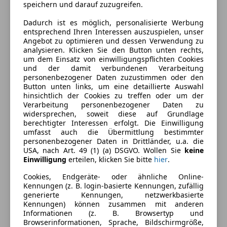
speichern und darauf zuzugreifen.
Dadurch ist es möglich, personalisierte Werbung
entsprechend Ihren Interessen auszuspielen, unser
Angebot zu optimieren und dessen Verwendung zu
analysieren. Klicken Sie den Button unten rechts,
um dem Einsatz von einwilligungspflichten Cookies
und der damit verbundenen Verarbeitung
personenbezogener Daten zuzustimmen oder den
Button unten links, um eine detaillierte Auswahl
hinsichtlich der Cookies zu treffen oder um der
Verarbeitung personenbezogener Daten zu
Energieverbrauch
widersprechen, soweit diese auf Grundlage
berechtigter Interessen erfolgt. Die Einwilligung
Kraftstoff
Elektro
umfasst auch die Übermittlung bestimmter
personenbezogener Daten in Drittländer, u.a. die
CO₂-Emissionen
0 g/km (komb.)
USA, nach Art. 49 (1) (a) DSGVO. Wollen Sie
keine
Einwilligung
erteilen, klicken Sie bitte
hier
.
Cookies, Endgeräte- oder ähnliche Online-
Ausstattung
Kennungen (z. B. login-basierte Kennungen, zufällig
generierte Kennungen, netzwerkbasierte
Komfort
Kennungen) können zusammen mit anderen
Mehr anzeigen
Informationen (z. B. Browsertyp und
Einparkhilfe
Browserinformationen, Sprache, Bildschirmgröße,