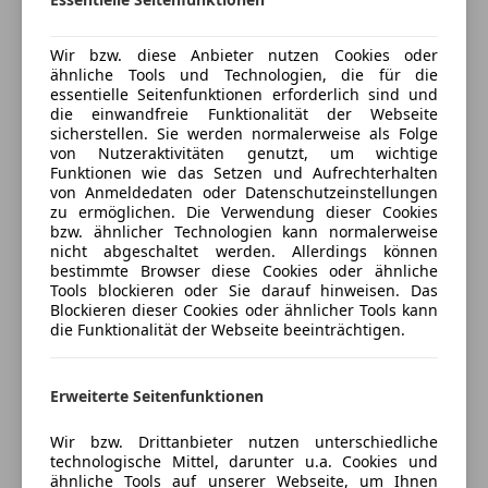
Kfz-Versicherung
Wir bzw. diese Anbieter nutzen Cookies oder
ähnliche Tools und Technologien, die für die
Versicherungsschutz an Ihre Bedürfnisse
essentielle Seitenfunktionen erforderlich sind und
anpassen
die einwandfreie Funktionalität der Webseite
sicherstellen. Sie werden normalerweise als Folge
Freischaden-Gutschein ab Stufe 0
von Nutzeraktivitäten genutzt, um wichtige
Funktionen wie das Setzen und Aufrechterhalten
Auto einfach online versichern & Rabatt holen
von Anmeldedaten oder Datenschutzeinstellungen
zu ermöglichen. Die Verwendung dieser Cookies
bzw. ähnlicher Technologien kann normalerweise
nicht abgeschaltet werden. Allerdings können
Jetzt berechnen
bestimmte Browser diese Cookies oder ähnliche
Tools blockieren oder Sie darauf hinweisen. Das
Blockieren dieser Cookies oder ähnlicher Tools kann
die Funktionalität der Webseite beeinträchtigen.
Verkäufer
Händler
Erweiterte Seitenfunktionen
Autohaus Waldviertel GmbH
5
Sterne
Wir bzw. Drittanbieter nutzen unterschiedliche
Sternebewertung 5 von 5
technologische Mittel, darunter u.a. Cookies und
(100% Weiterempfehlungen)
ähnliche Tools auf unserer Webseite, um Ihnen