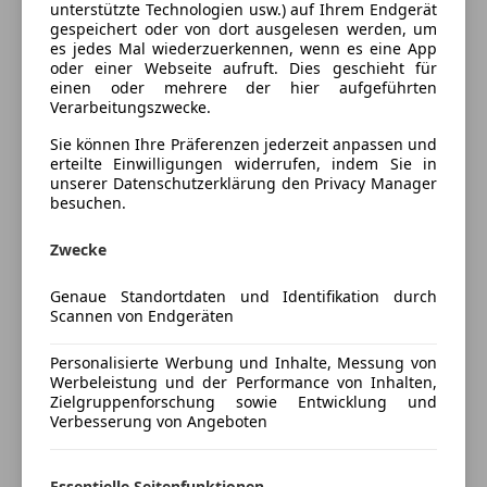
unterstützte Technologien usw.) auf Ihrem Endgerät
Einparkhilfe Sensoren hinten
Farbe und Innenausstattung
gespeichert oder von dort ausgelesen werden, um
Elektrische Heckklappe
es jedes Mal wiederzuerkennen, wenn es eine App
Elektrische Seitenspiegel
oder einer Webseite aufruft. Dies geschieht für
Außenfarbe
Grau
einen oder mehrere der hier aufgeführten
Klimaautomatik
Verarbeitungszwecke.
Lackierung
Metallic
Multifunktionslenkrad
Sie können Ihre Präferenzen jederzeit anpassen und
Sitzheizung
erteilte Einwilligungen widerrufen, indem Sie in
Standheizung
Fahrzeugbeschreibung
unserer Datenschutzerklärung den Privacy Manager
Tempomat
besuchen.
Kredit- oder Leasingrate individuell änderbar.
Unterhaltung/Media
Zwecke
Induktionsladen für Smartphones
Prompt verfügbar.
Genaue Standortdaten und Identifikation durch
Soundsystem
Scannen von Endgeräten
Sicherheit
Preisbewertung
Personalisierte Werbung und Inhalte, Messung von
Kopfairbag
Werbeleistung und der Performance von Inhalten,
Mehr anzeigen
Zielgruppenforschung sowie Entwicklung und
LED-Scheinwerfer
Verbesserung von Angeboten
Notbremsassistent
Versicherung
Essentielle Seitenfunktionen