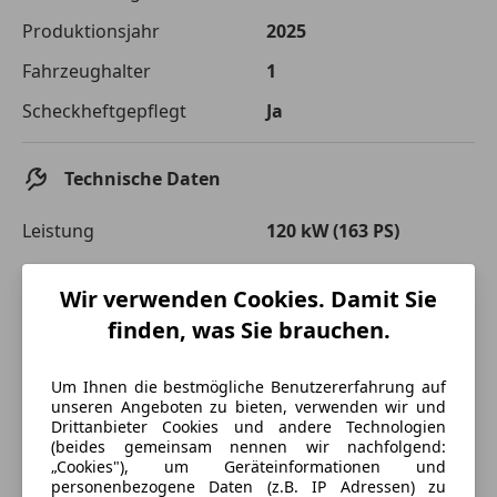
Die tatsächlichen Konditionen sind abhängig von Ihrer Bonität sowie
Produktionsjahr
2025
von der von Ihnen gewählten Bank. Rückzahlungszeitraum 1-10
Jahre. Zinsspanne Sollzinssatz: 2,90% - 14,90%.
Fahrzeughalter
1
Jetzt berechnen
Scheckheftgepflegt
Ja
Technische Daten
Leistung
120 kW (163 PS)
Getriebe
Automatik
Wir verwenden Cookies. Damit Sie
Leergewicht
2 472 kg
finden, was Sie brauchen.
Um Ihnen die bestmögliche Benutzererfahrung auf
unseren Angeboten zu bieten, verwenden wir und
Drittanbieter Cookies und andere Technologien
(beides gemeinsam nennen wir nachfolgend:
„Cookies"), um Geräteinformationen und
personenbezogene Daten (z.B. IP Adressen) zu