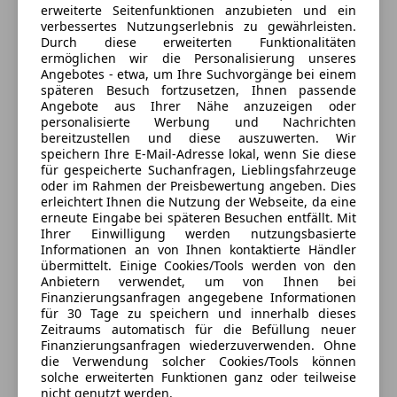
Anbieter auf AutoScout24 seit 2025
erweiterte Seitenfunktionen anzubieten und ein
verbessertes Nutzungserlebnis zu gewährleisten.
Im Gewerbepark 2-4
,
Durch diese erweiterten Funktionalitäten
3580 Horn, AT
ermöglichen wir die Personalisierung unseres
Angebotes - etwa, um Ihre Suchvorgänge bei einem
späteren Besuch fortzusetzen, Ihnen passende
Kontakt
Angebote aus Ihrer Nähe anzuzeigen oder
personalisierte Werbung und Nachrichten
bereitzustellen und diese auszuwerten. Wir
Alle Fahrzeuge des Anbieters
speichern Ihre E-Mail-Adresse lokal, wenn Sie diese
für gespeicherte Suchanfragen, Lieblingsfahrzeuge
oder im Rahmen der Preisbewertung angeben. Dies
Anbieter kontaktieren
erleichtert Ihnen die Nutzung der Webseite, da eine
erneute Eingabe bei späteren Besuchen entfällt. Mit
Ihrer Einwilligung werden nutzungsbasierte
Deine Nachricht
Informationen an von Ihnen kontaktierte Händler
übermittelt. Einige Cookies/Tools werden von den
Anbietern verwendet, um von Ihnen bei
Finanzierungsanfragen angegebene Informationen
für 30 Tage zu speichern und innerhalb dieses
Zeitraums automatisch für die Befüllung neuer
Finanzierungsanfragen wiederzuverwenden. Ohne
die Verwendung solcher Cookies/Tools können
solche erweiterten Funktionen ganz oder teilweise
nicht genutzt werden.