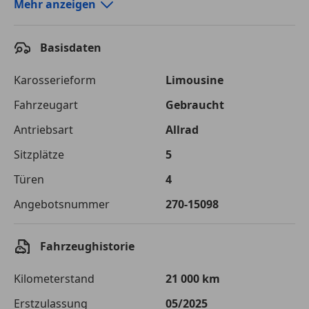
Autokredit-Rechner von durchblicker.at
Mehr anzeigen
Einfach Rate berechnen und günstige Konditionen
finden!
Basisdaten
Autokredit vergleichen
Karosserieform
Limousine
Laufzeit
120 Monate
Fahrzeugart
Gebraucht
Antriebsart
Allrad
Kreditbetrag
€ 68 000,-
Sitzplätze
5
Zu zahlender
€ 95 800,-
Gesamtbetrag
Türen
4
Einberechnete Gebühren
€ 0,-
Angebotsnummer
270-15098
Effektivzinsatz
7,50 %
Fahrzeughistorie
Sollzinssatz
7,25 %
Kilometerstand
21 000 km
Monatliche Rate
€ 798,33
Erstzulassung
05/2025