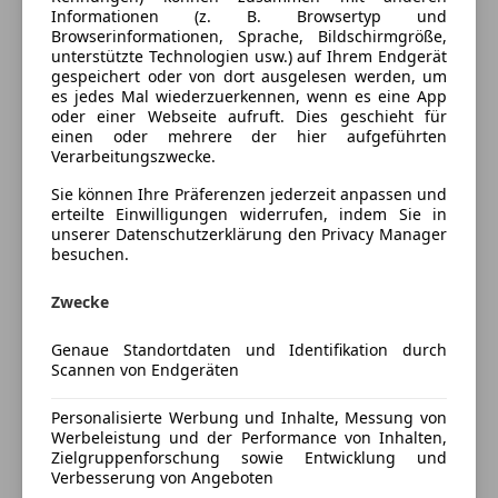
Armlehne
Informationen (z. B. Browsertyp und
Browserinformationen, Sprache, Bildschirmgröße,
Einparkhilfe
Farbe und Innenausstattung
unterstützte Technologien usw.) auf Ihrem Endgerät
Einparkhilfe Sensoren hinten
gespeichert oder von dort ausgelesen werden, um
Einparkhilfe Sensoren vorne
es jedes Mal wiederzuerkennen, wenn es eine App
Außenfarbe
Grau
oder einer Webseite aufruft. Dies geschieht für
Elektrische Heckklappe
einen oder mehrere der hier aufgeführten
Lackierung
Metallic
Elektrische Seitenspiegel
Verarbeitungszwecke.
Elektrische Sitze
Sie können Ihre Präferenzen jederzeit anpassen und
Getönte Scheiben
Fahrzeugbeschreibung
erteilte Einwilligungen widerrufen, indem Sie in
Klimaautomatik
unserer Datenschutzerklärung den Privacy Manager
besuchen.
Lederlenkrad
Irrtümer in Ausstattungen, Druckfehler,
Lordosenstütze
Zwischenverkauf und Preisänderungen vorbehalten !
Zwecke
Multifunktionslenkrad
Navigationssystem
Genaue Standortdaten und Identifikation durch
Preisbewertung
Schlüssellose Zentralverriegelung
Scannen von Endgeräten
Sitzheizung
Mehr anzeigen
Standheizung
Personalisierte Werbung und Inhalte, Messung von
Werbeleistung und der Performance von Inhalten,
Start/Stop-Automatik
Zielgruppenforschung sowie Entwicklung und
Tempomat
Verbesserung von Angeboten
Versicherung