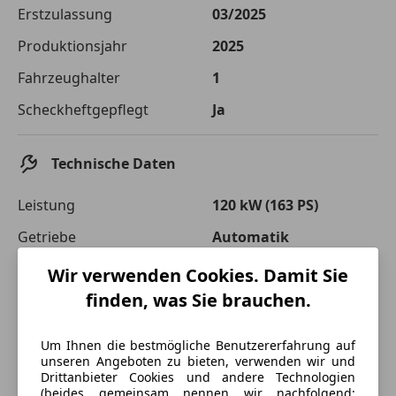
Die tatsächlichen Konditionen sind abhängig von Ihrer Bonität sowie
Erstzulassung
03/2025
von der von Ihnen gewählten Bank. Rückzahlungszeitraum 1-10
Jahre. Zinsspanne Sollzinssatz: 2,90% - 14,90%.
Produktionsjahr
2025
Jetzt berechnen
Fahrzeughalter
1
Scheckheftgepflegt
Ja
Technische Daten
Leistung
120 kW (163 PS)
Getriebe
Automatik
Leergewicht
2 428 kg
Wir verwenden Cookies. Damit Sie
finden, was Sie brauchen.
Um Ihnen die bestmögliche Benutzererfahrung auf
unseren Angeboten zu bieten, verwenden wir und
Drittanbieter Cookies und andere Technologien
(beides gemeinsam nennen wir nachfolgend: