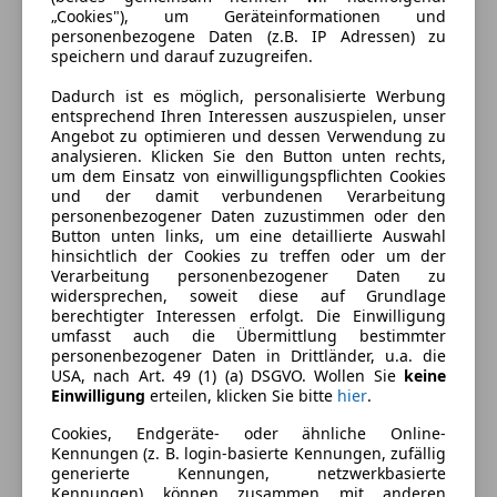
„Cookies"), um Geräteinformationen und
personenbezogene Daten (z.B. IP Adressen) zu
speichern und darauf zuzugreifen.
Dadurch ist es möglich, personalisierte Werbung
entsprechend Ihren Interessen auszuspielen, unser
Angebot zu optimieren und dessen Verwendung zu
analysieren. Klicken Sie den Button unten rechts,
um dem Einsatz von einwilligungspflichten Cookies
und der damit verbundenen Verarbeitung
personenbezogener Daten zuzustimmen oder den
Button unten links, um eine detaillierte Auswahl
hinsichtlich der Cookies zu treffen oder um der
Energieverbrauch
Verarbeitung personenbezogener Daten zu
widersprechen, soweit diese auf Grundlage
Kraftstoff
Elektro
berechtigter Interessen erfolgt. Die Einwilligung
umfasst auch die Übermittlung bestimmter
CO₂-Emissionen
0 g/km (komb.)
personenbezogener Daten in Drittländer, u.a. die
USA, nach Art. 49 (1) (a) DSGVO. Wollen Sie
keine
Einwilligung
erteilen, klicken Sie bitte
hier
.
Ausstattung
Cookies, Endgeräte- oder ähnliche Online-
Kennungen (z. B. login-basierte Kennungen, zufällig
Komfort
generierte Kennungen, netzwerkbasierte
Mehr anzeigen
Kennungen) können zusammen mit anderen