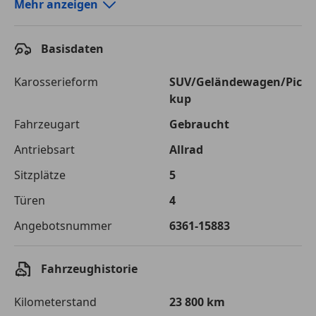
Autokredit-Rechner von durchblicker.at
Mehr anzeigen
Einfach Rate berechnen und günstige Konditionen
finden!
Basisdaten
Autokredit vergleichen
Karosserieform
SUV/Geländewagen/Pic
kup
Laufzeit
120 Monate
Fahrzeugart
Gebraucht
Kreditbetrag
€ 61 500,-
Antriebsart
Allrad
Zu zahlender
€ 86 642,-
Sitzplätze
5
Gesamtbetrag
Türen
4
Einberechnete Gebühren
€ 0,-
Angebotsnummer
6361-15883
Effektivzinsatz
7,50 %
Sollzinssatz
7,25 %
Fahrzeughistorie
Monatliche Rate
€ 722,02
Kilometerstand
23 800 km