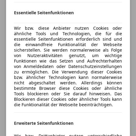
Unterhaltung/Media
Kfz-Versicherung
Essentielle Seitenfunktionen
Bluetooth
Freisprecheinrichtung
Versicherungsschutz an Ihre Bedürfnisse
Induktionsladen für Smartphones
Wir bzw. diese Anbieter nutzen Cookies oder
anpassen
ähnliche Tools und Technologien, die für die
MP3
essentielle Seitenfunktionen erforderlich sind und
Freischaden-Gutschein ab Stufe 0
Soundsystem
die einwandfreie Funktionalität der Webseite
Volldigitales Kombiinstrument
sicherstellen. Sie werden normalerweise als Folge
Auto einfach online versichern & Rabatt holen
von Nutzeraktivitäten genutzt, um wichtige
Sicherheit
Funktionen wie das Setzen und Aufrechterhalten
von Anmeldedaten oder Datenschutzeinstellungen
Airbag hinten
zu ermöglichen. Die Verwendung dieser Cookies
Jetzt berechnen
bzw. ähnlicher Technologien kann normalerweise
Beifahrerairbag
nicht abgeschaltet werden. Allerdings können
Fahrerairbag
bestimmte Browser diese Cookies oder ähnliche
Kopfairbag
Tools blockieren oder Sie darauf hinweisen. Das
Verkäufer
Händler
Blockieren dieser Cookies oder ähnlicher Tools kann
LED-Scheinwerfer
die Funktionalität der Webseite beeinträchtigen.
LED-Tagfahrlicht
Autohaus Ortner GmbH
Müdigkeitswarnsystem
Notbremsassistent
Erweiterte Seitenfunktionen
5
Sterne
Sternebewertung 5 von 5
(100% Weiterempfehlungen)
Reifendruckkontrollsystem
Wir bzw. Drittanbieter nutzen unterschiedliche