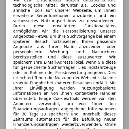
Anbieter auf AutoScout24 seit 2016
Seitenairbag
technologische Mittel, darunter u.a. Cookies und
Spurhalteassistent
ähnliche Tools auf unserer Webseite, um Ihnen
Showroom
Verkehrszeichenerkennung
erweiterte Seitenfunktionen anzubieten und ein
verbessertes Nutzungserlebnis zu gewährleisten.
Geschlossen
Wegfahrsperre
Durch diese erweiterten Funktionalitäten
Öffnet um 7:30 Mo.
ermöglichen wir die Personalisierung unseres
Extras
Scheiben 4
,
Angebotes - etwa, um Ihre Suchvorgänge bei einem
späteren Besuch fortzusetzen, Ihnen passende
4224 Wartberg Ob Der Aist, AT
Alufelgen
Angebote aus Ihrer Nähe anzuzeigen oder
Dachreling
personalisierte Werbung und Nachrichten
Kontakt
Schaltwippen
bereitzustellen und diese auszuwerten. Wir
speichern Ihre E-Mail-Adresse lokal, wenn Sie diese
Sportpaket
für gespeicherte Suchanfragen, Lieblingsfahrzeuge
Alle Fahrzeuge des Anbieters
oder im Rahmen der Preisbewertung angeben. Dies
erleichtert Ihnen die Nutzung der Webseite, da eine
erneute Eingabe bei späteren Besuchen entfällt. Mit
Ihrer Einwilligung werden nutzungsbasierte
Anbieter kontaktieren
Informationen an von Ihnen kontaktierte Händler
übermittelt. Einige Cookies/Tools werden von den
Deine Nachricht
Anbietern verwendet, um von Ihnen bei
Finanzierungsanfragen angegebene Informationen
für 30 Tage zu speichern und innerhalb dieses
Zeitraums automatisch für die Befüllung neuer
Finanzierungsanfragen wiederzuverwenden. Ohne