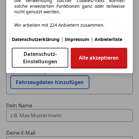
die Verwendung solcher Cookies/Tools können
solche erweiterten Funktionen ganz oder teilweise
nicht genutzt werden.
Wir arbeiten mit 224 Anbietern zusammen.
|
|
Datenschutzerklärung
Impressum
Anbieterliste
Eintauschwagen: Kaufen und verkaufen in nur einem
Schritt
Datenschutz-
Alle akzeptieren
Einstellungen
Ich möchte mein Auto in Zahlung geben
(unverbindlich).
Fahrzeugdaten hinzufügen
Dein Name
Deine E-Mail