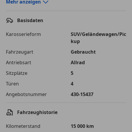
Autokredit-Rechner von durchblicker.at
Mehr anzeigen
Einfach Rate berechnen und günstige Konditionen
finden!
Basisdaten
Autokredit vergleichen
Karosserieform
SUV/Geländewagen/Pic
kup
Laufzeit
120 Monate
Fahrzeugart
Gebraucht
Kreditbetrag
€ 75 000,-
Antriebsart
Allrad
Zu zahlender
€ 105 661,-
Sitzplätze
5
Gesamtbetrag
Türen
4
Einberechnete Gebühren
€ 0,-
Angebotsnummer
430-15437
Effektivzinsatz
7,50 %
Sollzinssatz
7,25 %
Fahrzeughistorie
Monatliche Rate
€ 880,51
Kilometerstand
15 000 km