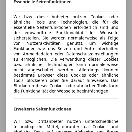
Essentielle Seitenfunktionen
Kfz-Versicherung
Beifahrerairbag
LED-Scheinwerfer
Wir bzw. diese Anbieter nutzen Cookies oder
Versicherungsschutz an Ihre Bedürfnisse
ähnliche Tools und Technologien, die für die
anpassen
essentielle Seitenfunktionen erforderlich sind und
die einwandfreie Funktionalität der Webseite
Freischaden-Gutschein ab Stufe 0
sicherstellen. Sie werden normalerweise als Folge
von Nutzeraktivitäten genutzt, um wichtige
Auto einfach online versichern & Rabatt holen
Funktionen wie das Setzen und Aufrechterhalten
von Anmeldedaten oder Datenschutzeinstellungen
zu ermöglichen. Die Verwendung dieser Cookies
bzw. ähnlicher Technologien kann normalerweise
Jetzt berechnen
nicht abgeschaltet werden. Allerdings können
bestimmte Browser diese Cookies oder ähnliche
Tools blockieren oder Sie darauf hinweisen. Das
Blockieren dieser Cookies oder ähnlicher Tools kann
die Funktionalität der Webseite beeinträchtigen.
Verkäufer
Händler
TL Automobile Vertriebs GesmbH &
Erweiterte Seitenfunktionen
Co KG
Wir bzw. Drittanbieter nutzen unterschiedliche
4,5
Sterne
Sternebewertung 4.5 von 5
technologische Mittel, darunter u.a. Cookies und
(75% Weiterempfehlungen)
ähnliche Tools auf unserer Webseite, um Ihnen