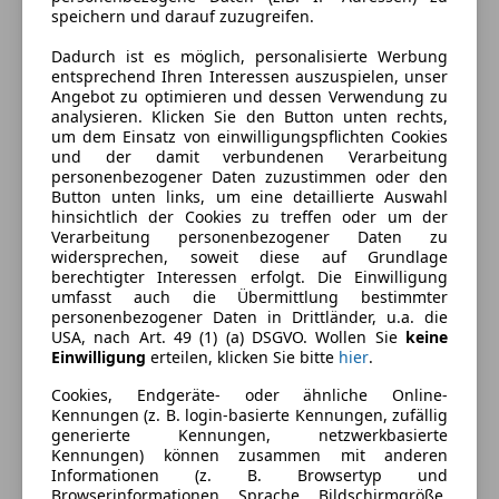
speichern und darauf zuzugreifen.
Dadurch ist es möglich, personalisierte Werbung
entsprechend Ihren Interessen auszuspielen, unser
Angebot zu optimieren und dessen Verwendung zu
analysieren. Klicken Sie den Button unten rechts,
um dem Einsatz von einwilligungspflichten Cookies
und der damit verbundenen Verarbeitung
personenbezogener Daten zuzustimmen oder den
Button unten links, um eine detaillierte Auswahl
hinsichtlich der Cookies zu treffen oder um der
Energieverbrauch
Verarbeitung personenbezogener Daten zu
widersprechen, soweit diese auf Grundlage
Kraftstoff
Elektro
berechtigter Interessen erfolgt. Die Einwilligung
umfasst auch die Übermittlung bestimmter
CO₂-Emissionen
0 g/km (komb.)
personenbezogener Daten in Drittländer, u.a. die
USA, nach Art. 49 (1) (a) DSGVO. Wollen Sie
keine
Einwilligung
erteilen, klicken Sie bitte
hier
.
Ausstattung
Cookies, Endgeräte- oder ähnliche Online-
Kennungen (z. B. login-basierte Kennungen, zufällig
Komfort
generierte Kennungen, netzwerkbasierte
Mehr anzeigen
Kennungen) können zusammen mit anderen
Armlehne
Informationen (z. B. Browsertyp und
Browserinformationen, Sprache, Bildschirmgröße,