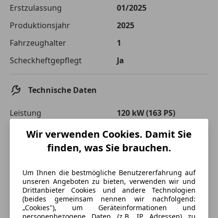
Die tatsächlichen Konditionen sind abhängig von Ihrer Bonität sowie
Erstzulassung
01/2025
von der von Ihnen gewählten Bank. Rückzahlungszeitraum 1-10
Jahre. Zinsspanne Sollzinssatz: 2,90% - 14,90%.
Produktionsjahr
2025
Jetzt berechnen
Fahrzeughalter
1
Scheckheftgepflegt
Ja
Technische Daten
Leistung
120 kW (163 PS)
Getriebe
Automatik
Wir verwenden Cookies. Damit Sie
finden, was Sie brauchen.
Um Ihnen die bestmögliche Benutzererfahrung auf
unseren Angeboten zu bieten, verwenden wir und
Drittanbieter Cookies und andere Technologien
(beides gemeinsam nennen wir nachfolgend:
„Cookies"), um Geräteinformationen und
personenbezogene Daten (z.B. IP Adressen) zu