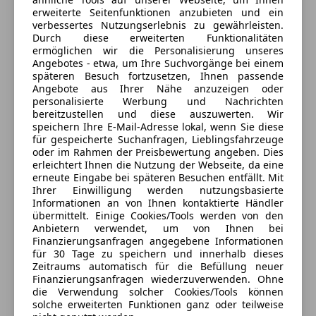
Anbieter auf AutoScout24 seit 2007
erweiterte Seitenfunktionen anzubieten und ein
verbessertes Nutzungserlebnis zu gewährleisten.
Gniebing 84
,
Durch diese erweiterten Funktionalitäten
ermöglichen wir die Personalisierung unseres
8330 Feldbach, AT
Angebotes - etwa, um Ihre Suchvorgänge bei einem
späteren Besuch fortzusetzen, Ihnen passende
Kontakt
Angebote aus Ihrer Nähe anzuzeigen oder
personalisierte Werbung und Nachrichten
bereitzustellen und diese auszuwerten. Wir
Alle Fahrzeuge des Anbieters
speichern Ihre E-Mail-Adresse lokal, wenn Sie diese
für gespeicherte Suchanfragen, Lieblingsfahrzeuge
oder im Rahmen der Preisbewertung angeben. Dies
erleichtert Ihnen die Nutzung der Webseite, da eine
Anbieter kontaktieren
erneute Eingabe bei späteren Besuchen entfällt. Mit
Ihrer Einwilligung werden nutzungsbasierte
Deine Nachricht
Informationen an von Ihnen kontaktierte Händler
übermittelt. Einige Cookies/Tools werden von den
Anbietern verwendet, um von Ihnen bei
Finanzierungsanfragen angegebene Informationen
für 30 Tage zu speichern und innerhalb dieses
Zeitraums automatisch für die Befüllung neuer
Finanzierungsanfragen wiederzuverwenden. Ohne
die Verwendung solcher Cookies/Tools können
solche erweiterten Funktionen ganz oder teilweise