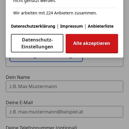
nicht genutzt werden.
Wir arbeiten mit 224 Anbietern zusammen.
Eintauschwagen: Kaufen und verkaufen in nur einem
Schritt
|
|
Datenschutzerklärung
Impressum
Anbieterliste
Ich möchte mein Auto in Zahlung geben
Datenschutz-
Alle akzeptieren
(unverbindlich).
Einstellungen
Fahrzeugdaten hinzufügen
Dein Name
Deine E-Mail
Deine Telefonnummer (optional)