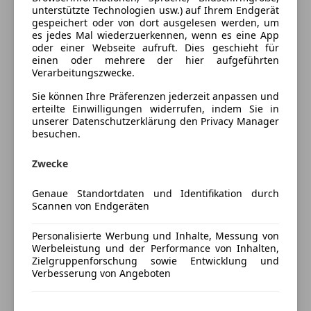
Einparkhilfe
Farbe und Innenausstattung
unterstützte Technologien usw.) auf Ihrem Endgerät
Einparkhilfe Sensoren hinten
gespeichert oder von dort ausgelesen werden, um
Elektrische Heckklappe
es jedes Mal wiederzuerkennen, wenn es eine App
Außenfarbe
Schwarz
oder einer Webseite aufruft. Dies geschieht für
Elektrische Seitenspiegel
einen oder mehrere der hier aufgeführten
Lackierung
Metallic
Klimaautomatik
Verarbeitungszwecke.
Multifunktionslenkrad
Sie können Ihre Präferenzen jederzeit anpassen und
Navigationssystem
Fahrzeugbeschreibung
erteilte Einwilligungen widerrufen, indem Sie in
Schlüssellose Zentralverriegelung
unserer Datenschutzerklärung den Privacy Manager
besuchen.
Sitzheizung
Ihr Audi Team:
Standheizung
Herr Christian Tieber 0664/80 23 36 29
Zwecke
Start/Stop-Automatik
Günter Kleinschuster, Tel. 0664/11 08 269
Unterhaltung/Media
Genaue Standortdaten und Identifikation durch
Scannen von Endgeräten
Preisbewertung
Bluetooth
Induktionsladen für Smartphones
Personalisierte Werbung und Inhalte, Messung von
Mehr anzeigen
Werbeleistung und der Performance von Inhalten,
MP3
Zielgruppenforschung sowie Entwicklung und
Soundsystem
Verbesserung von Angeboten
Volldigitales Kombiinstrument
Versicherung
Sicherheit