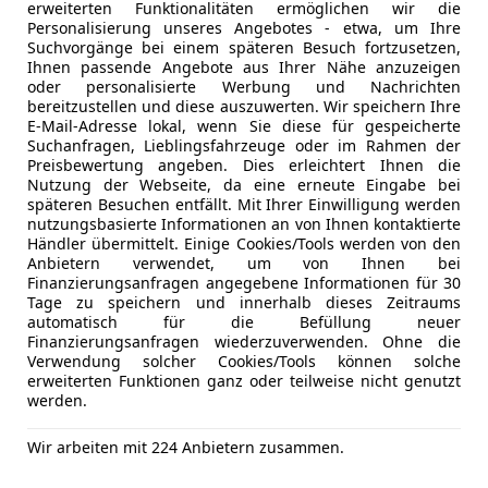
erweiterten Funktionalitäten ermöglichen wir die
Personalisierung unseres Angebotes - etwa, um Ihre
Suchvorgänge bei einem späteren Besuch fortzusetzen,
Ihnen passende Angebote aus Ihrer Nähe anzuzeigen
oder personalisierte Werbung und Nachrichten
bereitzustellen und diese auszuwerten. Wir speichern Ihre
3 ähnliche Fah
E-Mail-Adresse lokal, wenn Sie diese für gespeicherte
Ich erlaube den 
Suchanfragen, Lieblingsfahrzeuge oder im Rahmen der
zu kontaktieren.
Preisbewertung angeben. Dies erleichtert Ihnen die
Nutzung der Webseite, da eine erneute Eingabe bei
späteren Besuchen entfällt. Mit Ihrer Einwilligung werden
Dein Name
nutzungsbasierte Informationen an von Ihnen kontaktierte
Händler übermittelt. Einige Cookies/Tools werden von den
Anbietern verwendet, um von Ihnen bei
Finanzierungsanfragen angegebene Informationen für 30
Tage zu speichern und innerhalb dieses Zeitraums
Deine E-Mail
automatisch für die Befüllung neuer
Finanzierungsanfragen wiederzuverwenden. Ohne die
Verwendung solcher Cookies/Tools können solche
erweiterten Funktionen ganz oder teilweise nicht genutzt
werden.
Deine Telefonnummer (
Wir arbeiten mit 224 Anbietern zusammen.