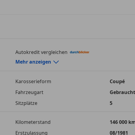
Autokredit vergleichen
Autokredit-Rechner von durchblicker.at
Mehr anzeigen
Einfach Rate berechnen und günstige Konditionen f
Karosserieform
Coupé
Autokredit vergleichen
Fahrzeugart
Gebrauch
Laufzeit
120 Monat
Sitzplätze
5
Kreditbetrag
€ 75 000,-
Zu zahlender Gesamtbetrag
Kilometerstand
€ 105 661,-
146 000 k
Erstzulassung
08/1981
Einberechnete Gebühren
€ 0,-