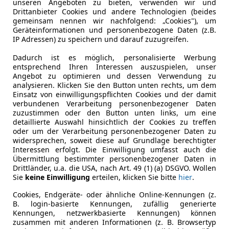
unseren Angeboten zu bieten, verwenden wir und
Drittanbieter Cookies und andere Technologien (beides
gemeinsam nennen wir nachfolgend: „Cookies"), um
Geräteinformationen und personenbezogene Daten (z.B.
IP Adressen) zu speichern und darauf zuzugreifen.
Dadurch ist es möglich, personalisierte Werbung
entsprechend Ihren Interessen auszuspielen, unser
Angebot zu optimieren und dessen Verwendung zu
analysieren. Klicken Sie den Button unten rechts, um dem
Einsatz von einwilligungspflichten Cookies und der damit
Kraftstoff
Benzin
verbundenen Verarbeitung personenbezogener Daten
zuzustimmen oder den Button unten links, um eine
Kraftstoffverbrauch
0,00
l/100 
detaillierte Auswahl hinsichtlich der Cookies zu treffen
oder um der Verarbeitung personenbezogener Daten zu
widersprechen, soweit diese auf Grundlage berechtigter
ng
Interessen erfolgt. Die Einwilligung umfasst auch die
Lackierung
Andere
Übermittlung bestimmter personenbezogener Daten in
Drittländer, u.a. die USA, nach Art. 49 (1) (a) DSGVO. Wollen
Sie
keine Einwilligung
erteilen, klicken Sie bitte
hier
.
Ich verkaufe diesen sehr aufwendig restauriert Audi
Cookies, Endgeräte- oder ähnliche Online-Kennungen (z.
Er wurde mit möglichst vielen Neuteilen aufgebaut.
B. login-basierte Kennungen, zufällig generierte
Ein Classic Data Gutachten mit Note 1- ist vorhande
Kennungen, netzwerkbasierte Kennungen) können
Deutsche Papiere
zusammen mit anderen Informationen (z. B. Browsertyp