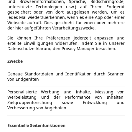
und Browserinformationen, Sprache, Bildschirmgröße,
Ich freue mich auf Anfragen zu diesem sammlungs
unterstützte Technologien usw.) auf Ihrem Endgerät
Das Titelbild ist KI generiert.
gespeichert oder von dort ausgelesen werden, um es
jedes Mal wiederzuerkennen, wenn es eine App oder einer
Webseite aufruft. Dies geschieht für einen oder mehrere
der hier aufgeführten Verarbeitungszwecke.
Sie können Ihre Präferenzen jederzeit anpassen und
erteilte Einwilligungen widerrufen, indem Sie in unserer
Datenschutzerklärung den Privacy Manager besuchen.
Zwecke
Genaue Standortdaten und Identifikation durch Scannen
von Endgeräten
Personalisierte Werbung und Inhalte, Messung von
Werbeleistung und der Performance von Inhalten,
Zielgruppenforschung sowie Entwicklung und
Verbesserung von Angeboten
Essentielle Seitenfunktionen
Kfz-Versicherung