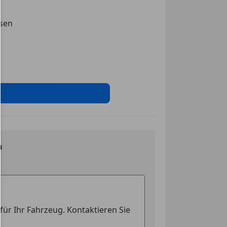
ssen
n