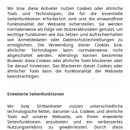
Wir bzw. diese Anbieter nutzen Cookies oder ähnliche
Versicherungsschutz an Ihre Bedürfnisse anpa
Tools und Technologien, die für die essentielle
Seitenfunktionen erforderlich sind und die einwandfreie
Freischaden-Gutschein ab Stufe 0
Funktionalität der Webseite sicherstellen. Sie werden
normalerweise als Folge von Nutzeraktivitäten genutzt, um
Auto einfach online versichern & Rabatt holen
wichtige Funktionen wie das Setzen und Aufrechterhalten
von Anmeldedaten oder Datenschutzeinstellungen zu
ermöglichen. Die Verwendung dieser Cookies bzw.
ähnlicher Technologien kann normalerweise nicht
Jetzt berechnen
abgeschaltet werden. Allerdings können bestimmte
Browser diese Cookies oder ähnliche Tools blockieren oder
Sie darauf hinweisen. Das Blockieren dieser Cookies oder
ähnlicher Tools kann die Funktionalität der Webseite
beeinträchtigen.
Anbieter kontaktiere
Erweiterte Seitenfunktionen
Deine Nachricht
Wir bzw. Drittanbieter nutzen unterschiedliche
technologische Mittel, darunter u.a. Cookies und ähnliche
Tools auf unserer Webseite, um Ihnen erweiterte
Seitenfunktionen anzubieten und ein verbessertes
Nutzungserlebnis zu gewährleisten. Durch diese