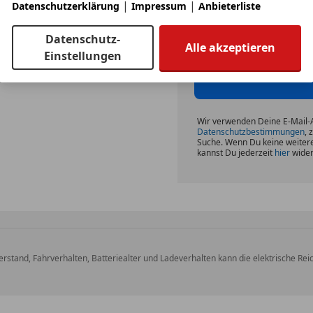
|
|
Datenschutzerklärung
Impressum
Anbieterliste
Ich möchte auf meine
Neuigkeiten der Auto
Einwilligung
jederzeit 
Datenschutz-
Alle akzeptieren
Einstellungen
Wir verwenden Deine E-Mail
Datenschutzbestimmungen
, 
Suche. Wenn Du keine weiter
kannst Du jederzeit
hier
wider
rstand, Fahrverhalten, Batteriealter und Ladeverhalten kann die elektrische R