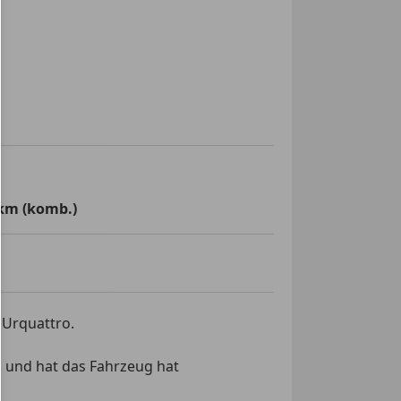
km (komb.)
 Urquattro.
n und hat das Fahrzeug hat