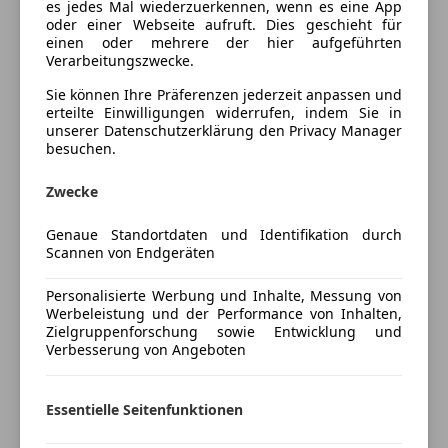
es jedes Mal wiederzuerkennen, wenn es eine App
oder einer Webseite aufruft. Dies geschieht für
Sicherheit
Angeboten wird ein sehr gepflegter und schöner
einen oder mehrere der hier aufgeführten
Verarbeitungszwecke.
Audi RSQ3 quattro in der schönen exklusiven Farbe
ABS
Daytonagrau Perleffekt. Im Innenraum fühlt man sich
Alarmanlage
Sie können Ihre Präferenzen jederzeit anpassen und
auf anhieb Wohl, denn er verfügt über viele tolle
erteilte Einwilligungen widerrufen, indem Sie in
Beifahrerairbag
unserer Datenschutzerklärung den Privacy Manager
Extras, welche man sich erwartet von solch einem
ESP
besuchen.
Fahrzeug. Sehr schöner RSQ3 mit legendärer 5
Fahrerairbag
Zylinder Turbo Maschine welche man so nicht mehr
Mehr anzeigen
Fernlichtassistent
Zwecke
bauen wird und absoluten Spaßfaktor kombiniert mit
Isofix
Alltags Tauglichkeit bietet.
Genaue Standortdaten und Identifikation durch
Kopfairbag
Preisbewertung
Scannen von Endgeräten
Nebelscheinwerfer
FAKTEN:
Seitenairbag
Personalisierte Werbung und Inhalte, Messung von
Mehr anzeigen
- Deutsche Erstauslieferung
Servolenkung
Werbeleistung und der Performance von Inhalten,
- Aus österreichischen Liebhaberbesitz
Zielgruppenforschung sowie Entwicklung und
Tagfahrlicht
- Vollständige Servicehistorie
Verbesserung von Angeboten
Verkehrszeichenerkennung
Versicherung
- Top Ausstattung
Wegfahrsperre
- Unfallfrei
Xenonscheinwerfer
Kfz-Versicherung
Essentielle Seitenfunktionen
- Sehr gepflegter Zustand
Zentralverriegelung
- Original & unverbastelt