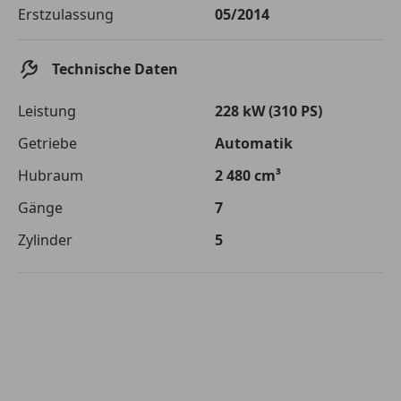
Die tatsächlichen Konditionen sind abhängig von Ihrer Bonität sowie
Erstzulassung
05/2014
von der von Ihnen gewählten Bank. Rückzahlungszeitraum 1-10
Jahre. Zinsspanne Sollzinssatz: 2,90% - 14,90%.
Technische Daten
Jetzt berechnen
Leistung
228 kW (310 PS)
Getriebe
Automatik
Hubraum
2 480 cm³
Gänge
7
Zylinder
5