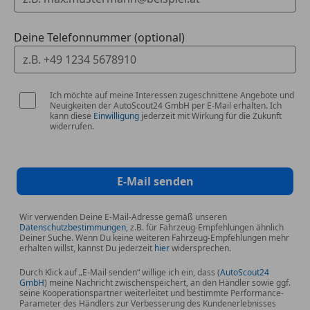
-Seitenairbag vorn
-Skisack
Deine Telefonnummer (optional)
-Sportsitze vorn
-Start/Stop-Anlage
-Tagfahrlicht LED
Ich möchte auf meine Interessen zugeschnittene Angebote und
-Wegfahrsperre (elektronisch)
Neuigkeiten der AutoScout24 GmbH per E-Mail erhalten. Ich
-Xenon-Scheinwerfer Plus (Abblend- und Fernlicht)
kann diese
Einwilligung
jederzeit mit Wirkung für die Zukunft
widerrufen.
Wir von Petrol Positive haben uns seit vielen Jahren
auf Fahrzeuge spezialisiert und sind Ihr
Ansprechpartner in Sachen Automobil.
E-Mail senden
-- Lukrative Finanzierung bei uns möglich !!
Wir verwenden Deine E-Mail-Adresse gemäß unseren
Datenschutzbestimmungen
, z.B. für Fahrzeug-Empfehlungen ähnlich
-- Zustellung bis vor die Haustüre möglich !!
Deiner Suche. Wenn Du keine weiteren Fahrzeug-Empfehlungen mehr
-- Eintausch ihres Gebrauchten möglich !!
erhalten willst, kannst Du jederzeit
hier
widersprechen.
Durch Klick auf „E-Mail senden“ willige ich ein, dass (
AutoScout24
Bei weiteren Fragen stehen wir ihnen gerne unter
GmbH
) meine Nachricht zwischenspeichert, an den Händler sowie ggf.
seine Kooperationspartner weiterleitet und bestimmte Performance-
Tel.: +43660/9289950 zur Verfügung !
Parameter des Händlers zur Verbesserung des Kundenerlebnisses