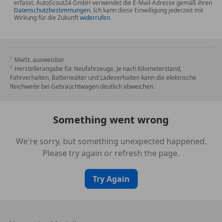
erfasst. AutoScout24 GmbH verwendet die E-Mail-Adresse gemäß ihren
Datenschutzbestimmungen
. Ich kann diese Einwilligung jederzeit mit
Besichtigungen sowie Probefahrten nur nach
Wirkung für die Zukunft
widerrufen
.
Terminvereinbarung !
Angaben ohne Gewähr, Irrtum und Zwischenverkauf
MwSt. ausweisbar
vorbehalten.
Herstellerangabe für Neufahrzeuge. Je nach Kilometerstand,
Fahrverhalten, Batteriealter und Ladeverhalten kann die elektrische
Wir freuen uns auf Ihren Anruf !
Reichweite bei Gebrauchtwagen deutlich abweichen.
Mit freundlichen Grüßen
Something went wrong
Team Petrol Positive
We're sorry, but something unexpected happened.
Please try again or refresh the page.
Try Again