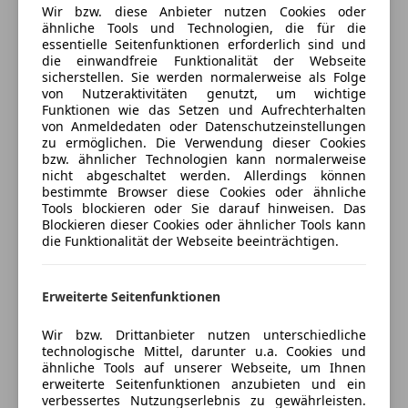
Versicherungsschutz an Ihre Bedürfnisse
Wir bzw. diese Anbieter nutzen Cookies oder
Extras
ähnliche Tools und Technologien, die für die
anpassen
AUSSTATTUNG:
essentielle Seitenfunktionen erforderlich sind und
Alufelgen
Freischaden-Gutschein ab Stufe 0
die einwandfreie Funktionalität der Webseite
-Ablage- und Gepäckraum-Paket
Dachreling
sicherstellen. Sie werden normalerweise als Folge
-Audi music interface
Auto einfach online versichern & Rabatt holen
Schaltwippen
von Nutzeraktivitäten genutzt, um wichtige
-Außenspiegel elektr. verstell-, heiz- und anklappbar,
Funktionen wie das Setzen und Aufrechterhalten
Scheinwerferreinigung
von Anmeldedaten oder Datenschutzeinstellungen
mit Abblendautomatik und Bordsteinautomatik
Skisack
zu ermöglichen. Die Verwendung dieser Cookies
-Dachhimmel Stoff, Silber
Jetzt berechnen
Spoiler
bzw. ähnlicher Technologien kann normalerweise
-Fahrassistenz-System: Bergabfahr-Assistent
nicht abgeschaltet werden. Allerdings können
Sportfahrwerk
bestimmte Browser diese Cookies oder ähnliche
-Fahrassistenz-System: Licht- und Regensensor und
Sportsitze
Tools blockieren oder Sie darauf hinweisen. Das
Fernlichtassistent
Blockieren dieser Cookies oder ähnlicher Tools kann
Verkäufer
Händler
-Fahrassistenz-System: Spurwechsel- u.
die Funktionalität der Webseite beeinträchtigen.
Spurhalteassistent (Side Assist und active lane assist)
Petrol Positive Performance Cars
-Fahrassistenz-System: Tempolimit-Anzeige
Erweiterte Seitenfunktionen
GmbH
-Geschwindigkeits-Regelanlage (Tempomat)
-Innenausstattung: Dekoreinlagen Aluminium Race
5
Sterne
Wir bzw. Drittanbieter nutzen unterschiedliche
Sternebewertung 5 von 5
-Innenspiegel mit Abblendautomatik
(100% Weiterempfehlungen)
technologische Mittel, darunter u.a. Cookies und
ähnliche Tools auf unserer Webseite, um Ihnen
-Mobiltelefon/Handy (Bluetooth) mit Audi connect
Anbieter auf AutoScout24 seit 2019
erweiterte Seitenfunktionen anzubieten und ein
-Multi-Media-Interface MMI Navigation Plus
verbessertes Nutzungserlebnis zu gewährleisten.
Wir bitten um telefonische Terminvereinbarung!!