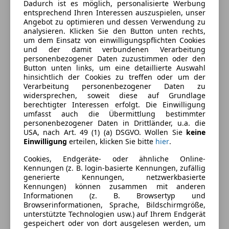
Dadurch ist es möglich, personalisierte Werbung
Armlehne
entsprechend Ihren Interessen auszuspielen, unser
Berganfahrassistent
Farbe und Innenausstattung
Angebot zu optimieren und dessen Verwendung zu
analysieren. Klicken Sie den Button unten rechts,
Einparkhilfe
um dem Einsatz von einwilligungspflichten Cookies
Einparkhilfe Sensoren hinten
Außenfarbe
Grau
und der damit verbundenen Verarbeitung
Einparkhilfe Sensoren vorne
personenbezogener Daten zuzustimmen oder den
Farbe laut Hersteller
Daytonagrau
Button unten links, um eine detaillierte Auswahl
Elektrische Fensterheber
Perleffekt
hinsichtlich der Cookies zu treffen oder um der
Elektrische Seitenspiegel
Verarbeitung personenbezogener Daten zu
Klimaautomatik
Lackierung
Metallic
widersprechen, soweit diese auf Grundlage
berechtigter Interessen erfolgt. Die Einwilligung
Lederausstattung
Farbe der
Grau
umfasst auch die Übermittlung bestimmter
Navigationssystem
personenbezogener Daten in Drittländer, u.a. die
Innenausstattung
Regensensor
USA, nach Art. 49 (1) (a) DSGVO. Wollen Sie
keine
Einwilligung
erteilen, klicken Sie bitte
hier
.
Sitzheizung
Innenausstattung
Vollleder
Start/Stop-Automatik
Cookies, Endgeräte- oder ähnliche Online-
Tempomat
Kennungen (z. B. login-basierte Kennungen, zufällig
Fahrzeugbeschreibung
generierte Kennungen, netzwerkbasierte
Unterhaltung/Media
Kennungen) können zusammen mit anderen
Informationen (z. B. Browsertyp und
* Audi RSQ3 - 5 Zylinder Turbo - Exklusive
Bordcomputer
Browserinformationen, Sprache, Bildschirmgröße,
Ausführung
unterstützte Technologien usw.) auf Ihrem Endgerät
CD
gespeichert oder von dort ausgelesen werden, um
MP3