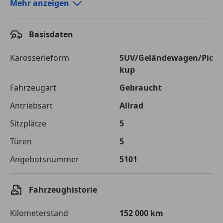
Autokredit-Rechner von durchblicker.at
Mehr anzeigen
Einfach Rate berechnen und günstige Konditionen
finden!
Basisdaten
Autokredit vergleichen
Karosserieform
SUV/Geländewagen/Pic
kup
Laufzeit
120 Monate
Fahrzeugart
Gebraucht
Kreditbetrag
€ 25 000,-
Antriebsart
Allrad
Zu zahlender
€ 35 220,-
Sitzplätze
5
Gesamtbetrag
Türen
5
Einberechnete Gebühren
€ 0,-
Angebotsnummer
5101
Effektivzinsatz
7,50 %
Sollzinssatz
7,25 %
Fahrzeughistorie
Monatliche Rate
€ 293,50
Kilometerstand
152 000 km