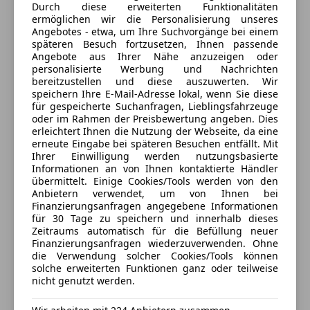
-Perleffekt-Lackierung
Durch diese erweiterten Funktionalitäten
ermöglichen wir die Personalisierung unseres
-Schließ-/Startsystem Advanced Key
Geöffnet
Angebotes - etwa, um Ihre Suchvorgänge bei einem
(Komfortschlüssel)
Schließt um 18:00
späteren Besuch fortzusetzen, Ihnen passende
-Sitzbezug / Polsterung: Leder Feinnappa mit Logo-
Wachaustrasse 2
,
Angebote aus Ihrer Nähe anzuzeigen oder
3680 Persenbeug-Gottsdorf, AT
personalisierte Werbung und Nachrichten
Prägung in Vordersitzlehnen
bereitzustellen und diese auszuwerten. Wir
-Sitzheizung vorn
speichern Ihre E-Mail-Adresse lokal, wenn Sie diese
Kontakt
-Sound-System BOSE
für gespeicherte Suchanfragen, Lieblingsfahrzeuge
oder im Rahmen der Preisbewertung angeben. Dies
-Verglasung hinten abgedunkelt (Privacyverglasung)
Pavel Gospodinov
erleichtert Ihnen die Nutzung der Webseite, da eine
-Wendematte Gepäckraum (variabel)
erneute Eingabe bei späteren Besuchen entfällt. Mit
-Xenon-Scheinwerfer Plus adaptive light (Abbiegelicht
Ihrer Einwilligung werden nutzungsbasierte
Alle Fahrzeuge des Anbieters
Informationen an von Ihnen kontaktierte Händler
integriert)
übermittelt. Einige Cookies/Tools werden von den
-Airbag Fahrer-/Beifahrerseite
Anbietern verwendet, um von Ihnen bei
-Antriebsart: Allradantrieb
Anbieter kontaktieren
Finanzierungsanfragen angegebene Informationen
für 30 Tage zu speichern und innerhalb dieses
-Audi Drive Select
Zeitraums automatisch für die Befüllung neuer
Deine Nachricht
-Außenspiegel Aluminium-Optik matt
Finanzierungsanfragen wiederzuverwenden. Ohne
-Bremsanlage mit Rekuperationssystem
die Verwendung solcher Cookies/Tools können
solche erweiterten Funktionen ganz oder teilweise
-Dachreling (Aluminium)
nicht genutzt werden.
-Durchladeeinrichtung (Mittelarmlehne hinten)
-Einparkhilfe vorn und hinten, optisch (APS Plus)