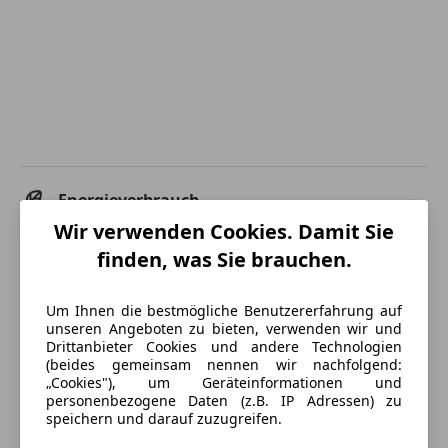
Energieverbrauch
Wir verwenden Cookies. Damit Sie
Schadstoffklasse
Euro 5
finden, was Sie brauchen.
Kraftstoff
Benzin
Um Ihnen die bestmögliche Benutzererfahrung auf
CO₂-Emissionen
209 g/km (komb.)
unseren Angeboten zu bieten, verwenden wir und
Drittanbieter Cookies und andere Technologien
(beides gemeinsam nennen wir nachfolgend:
Ausstattung
„Cookies"), um Geräteinformationen und
personenbezogene Daten (z.B. IP Adressen) zu
speichern und darauf zuzugreifen.
Komfort
Mehr anzeigen