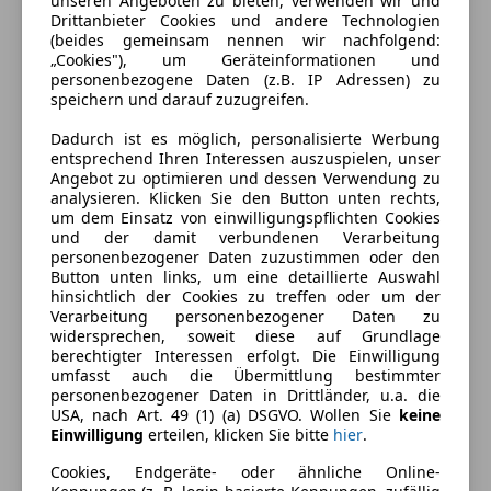
unseren Angeboten zu bieten, verwenden wir und
Kraftstoff
Super Plus 98
Drittanbieter Cookies und andere Technologien
(beides gemeinsam nennen wir nachfolgend:
Kraftstoffverbrauch
8,90
l/100 km (komb.)
„Cookies"), um Geräteinformationen und
personenbezogene Daten (z.B. IP Adressen) zu
CO₂-Emissionen
204 g/km (komb.)
speichern und darauf zuzugreifen.
Dadurch ist es möglich, personalisierte Werbung
entsprechend Ihren Interessen auszuspielen, unser
Ausstattung
Angebot zu optimieren und dessen Verwendung zu
analysieren. Klicken Sie den Button unten rechts,
Komfort
Mehr anzeigen
um dem Einsatz von einwilligungspflichten Cookies
und der damit verbundenen Verarbeitung
2-Zonen-Klimaautomatik
personenbezogener Daten zuzustimmen oder den
Button unten links, um eine detaillierte Auswahl
360° Kamera
Farbe und Innenausstattung
hinsichtlich der Cookies zu treffen oder um der
Armlehne
Verarbeitung personenbezogener Daten zu
Berganfahrassistent
Außenfarbe
Weiß
widersprechen, soweit diese auf Grundlage
berechtigter Interessen erfolgt. Die Einwilligung
Einparkhilfe
Farbe laut Hersteller
Gletscherweiß Metallic
umfasst auch die Übermittlung bestimmter
Einparkhilfe Rückfahrkamera
personenbezogener Daten in Drittländer, u.a. die
Einparkhilfe Sensoren hinten
Lackierung
Metallic
USA, nach Art. 49 (1) (a) DSGVO. Wollen Sie
keine
Einwilligung
erteilen, klicken Sie bitte
hier
.
Einparkhilfe Sensoren vorne
Farbe der
Schwarz
Elektrische Fensterheber
Cookies, Endgeräte- oder ähnliche Online-
Innenausstattung
Elektrische Heckklappe