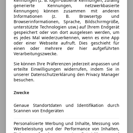
Kennungen (z. B. login-basierte Kennungen, zufällig
generierte Kennungen, netzwerkbasierte
Elektrische Seitenspiegel
Innenausstattung
Vollleder
Kennungen) können zusammen mit anderen
Elektrische Sitze
Informationen (z. B. Browsertyp und
Getönte Scheiben
Browserinformationen, Sprache, Bildschirmgröße,
Fahrzeugbeschreibung
unterstützte Technologien usw.) auf Ihrem Endgerät
Klimaanlage
gespeichert oder von dort ausgelesen werden, um
Lederausstattung
es jedes Mal wiederzuerkennen, wenn es eine App
Herzlich Willkommen bei LZ-Automotive
Lederlenkrad
oder einer Webseite aufruft. Dies geschieht für
einen oder mehrere der hier aufgeführten
Lichtsensor
Verarbeitungszwecke.
Wir L(i)eben Autos ……
Multifunktionslenkrad
und sind daher der perfekte Ansprechpartner,
Navigationssystem
Sie können Ihre Präferenzen jederzeit anpassen und
wenn es um sportliche, leistbare und qualitativ
erteilte Einwilligungen widerrufen, indem Sie in
Panoramadach
unserer Datenschutzerklärung den Privacy Manager
hochwertige Fahrzeuge geht.
Regensensor
besuchen.
Schiebedach
---FINANZIERUNG---GARANTIE---VERSICHERUNG---
Schlüssellose Zentralverriegelung
Zwecke
EINTAUSCH---
Sitzheizung
Genaue Standortdaten und Identifikation durch
Start/Stop-Automatik
Scannen von Endgeräten
Gerne erstellen wir Ihnen ein individuelles
Mehr anzeigen
teilb. Rücksitzbank
Finanzierung/ Leasing sowie Versicherung
Tempomat
Personalisierte Werbung und Inhalte, Messung von
Angebot.
Werbeleistung und der Performance von Inhalten,
Preisbewertung
Unterhaltung/Media