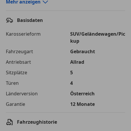
Autokredit-Rechner von durchblicker.at
Mehr anzeigen
Einfach Rate berechnen und günstige Konditionen
finden!
Basisdaten
Autokredit vergleichen
Karosserieform
SUV/Geländewagen/Pic
kup
Laufzeit
120 Monate
Fahrzeugart
Gebraucht
Kreditbetrag
€ 58 000,-
Antriebsart
Allrad
Zu zahlender
€ 81 712,-
Sitzplätze
5
Gesamtbetrag
Türen
4
Einberechnete Gebühren
€ 0,-
Länderversion
Österreich
Effektivzinsatz
7,50 %
Garantie
12 Monate
Sollzinssatz
7,25 %
Monatliche Rate
€ 680,93
Fahrzeughistorie