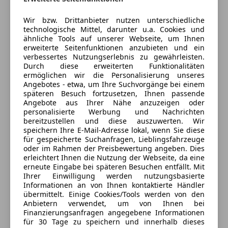
--------------------------------------------------------------------------------
Beifahrerairbag
Wir freuen uns auf Ihre Anfrage….
Bi-Xenon Scheinwerfer
Wir bzw. Drittanbieter nutzen unterschiedliche
LZ Automotive e.U
Euer LZ Automotive Team
technologische Mittel, darunter u.a. Cookies und
Blendfreies Fernlicht
ähnliche Tools auf unserer Webseite, um Ihnen
5
Sterne
ESP
Sternebewertung 5 von 5
erweiterte Seitenfunktionen anzubieten und ein
- Audi
(100% Weiterempfehlungen)
Fahrerairbag
verbessertes Nutzungserlebnis zu gewährleisten.
- RSQ3 Sportback
Anbieter auf AutoScout24 seit 2023
Durch diese erweiterten Funktionalitäten
Fernlichtassistent
ermöglichen wir die Personalisierung unseres
- 2,5 400PS
Geschwindigkeits-begrenzungsanlage
Wir haben keine fixen Öffnungszeiten.
Angebotes - etwa, um Ihre Suchvorgänge bei einem
- 7 Gang S-Tronic
Isofix
späteren Besuch fortzusetzen, Ihnen passende
Besichtigung sowie Probefahrt nur nach
- Quattro
Angebote aus Ihrer Nähe anzuzeigen oder
Kopfairbag
telefonischer Vereinbarung bei Herrn Lukas Zmuck
personalisierte Werbung und Nachrichten
- EZ: 20.01.2020
Kurvenlicht
unter der Nummer 0660/4644636 gerne möglich
bereitzustellen und diese auszuwerten. Wir
- KM: 66.000
LED-Scheinwerfer
speichern Ihre E-Mail-Adresse lokal, wenn Sie diese
-1.Besitz
Geschlossen
für gespeicherte Suchanfragen, Lieblingsfahrzeuge
LED-Tagfahrlicht
oder im Rahmen der Preisbewertung angeben. Dies
Öffnet um 7:00
Notbremsassistent
erleichtert Ihnen die Nutzung der Webseite, da eine
ZUSTAND & SERVICE:
Lindenstraße 2
,
Notrufsystem
erneute Eingabe bei späteren Besuchen entfällt. Mit
8665 Langenwang, AT
-NEU §57a bis 01.2027
Ihrer Einwilligung werden nutzungsbasierte
Reifendruckkontrollsystem
Informationen an von Ihnen kontaktierte Händler
-Letztes Service 11.2025 bei 58.900km
Seitenairbag
übermittelt. Einige Cookies/Tools werden von den
Kontakt
-Nächste Service 11.2027 oder 88.900km
Servolenkung
Anbietern verwendet, um von Ihnen bei
-Lückenlose Audi Servicehistorie
Lukas Zmuck
Finanzierungsanfragen angegebene Informationen
Spurhalteassistent
für 30 Tage zu speichern und innerhalb dieses
-Unfallfrei
Tagfahrlicht