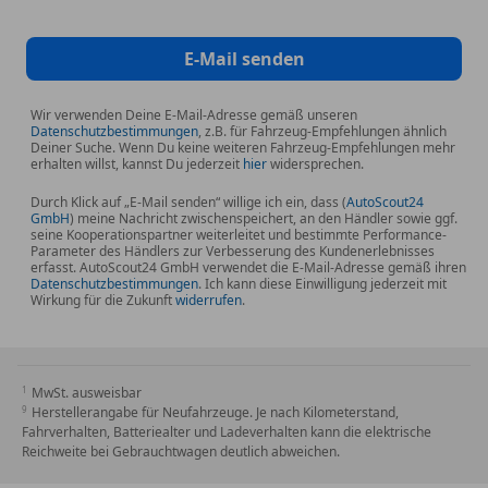
Kamerasystem Umgebungsansicht (Top View)
Kombiinstrument digital (virtual cockpit plus)
Komfort-Klimaautomatik 2-Zonen
E-Mail senden
Kontur / Ambientebeleuchtungs-Paket (plus)
Matrix-LED-Scheinwerfer
Wir verwenden Deine E-Mail-Adresse gemäß unseren
Datenschutzbestimmungen
, z.B. für Fahrzeug-Empfehlungen ähnlich
Metallic-Lackierung
Deiner Suche. Wenn Du keine weiteren Fahrzeug-Empfehlungen mehr
Mittelarmlehne vorn mit Fach
erhalten willst, kannst Du jederzeit
hier
widersprechen.
Multi-Media-Interface MMI Navigation Plus mit
Durch Klick auf „E-Mail senden“ willige ich ein, dass (
AutoScout24
MMI Touch
GmbH
) meine Nachricht zwischenspeichert, an den Händler sowie ggf.
seine Kooperationspartner weiterleitet und bestimmte Performance-
Optik-Paket schwarz Audi Ringe und Schriftzug
Parameter des Händlers zur Verbesserung des Kundenerlebnisses
Panorama-Ausstelldach elektrisch
erfasst. AutoScout24 GmbH verwendet die E-Mail-Adresse gemäß ihren
Datenschutzbestimmungen
. Ich kann diese Einwilligung jederzeit mit
Schließ-/Startsystem Advanced Key
Wirkung für die Zukunft
widerrufen
.
(Komfortschlüssel)
Sender für Garagentoröffner (integriert)
Sitze vorn elektr. verstellbar
MwSt. ausweisbar
Sitzheizung vorn
Herstellerangabe für Neufahrzeuge. Je nach Kilometerstand,
Sound-System Bang & Olufsen
Fahrverhalten, Batteriealter und Ladeverhalten kann die elektrische
Steckdose (12V-Anschluß) im Fond (Mittelkonsole)
Reichweite bei Gebrauchtwagen deutlich abweichen.
Verglasung hinten abgedunkelt