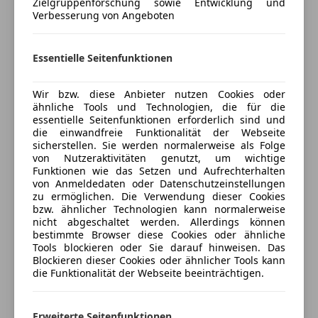
Zielgruppenforschung sowie Entwicklung und
Finanzierungs-Beispiel: Monatliche Rate 386€,
Verbesserung von Angeboten
Android Auto
Mehr anzeigen
Anzahlung 23.000€, Laufzeit 60 Monate, Restwert
Apple CarPlay
20.100€
Bluetooth
Essentielle Seitenfunktionen
Bordcomputer
Versicherung
Sie wollen Ihren gebrauchten bei uns
DAB-Radio
Wir bzw. diese Anbieter nutzen Cookies oder
eintauschen? Kein Problem.
Freisprecheinrichtung
Kfz-Versicherung
ähnliche Tools und Technologien, die für die
Schicken Sie uns eine Anfrage mit den wichtigsten
essentielle Seitenfunktionen erforderlich sind und
Induktionsladen für Smartphones
die einwandfreie Funktionalität der Webseite
Keyfacts, realer Preisvorstellung sowie Fotos per
MP3
Versicherungsschutz an Ihre Bedürfnisse
sicherstellen. Sie werden normalerweise als Folge
Mail oder Whats App.
Musikstreaming integriert
von Nutzeraktivitäten genutzt, um wichtige
anpassen
---------------------------------------------------------------------------------
Funktionen wie das Setzen und Aufrechterhalten
Radio
Freischaden-Gutschein ab Stufe 0
von Anmeldedaten oder Datenschutzeinstellungen
LZ-AUTOMOTIVE ANGEBOT:
Soundsystem
zu ermöglichen. Die Verwendung dieser Cookies
Auto einfach online versichern & Rabatt holen
USB
bzw. ähnlicher Technologien kann normalerweise
-Erstklassige Finanzierungskonditionen mit
nicht abgeschaltet werden. Allerdings können
Volldigitales Kombiinstrument
bestimmte Browser diese Cookies oder ähnliche
variablen oder fixen Zinssatz über unsere
Tools blockieren oder Sie darauf hinweisen. Das
Sicherheit
Partnerbanken.
Jetzt berechnen
Blockieren dieser Cookies oder ähnlicher Tools kann
-Versicherung zu bestmöglichen Konditionen über
die Funktionalität der Webseite beeinträchtigen.
ABS
unseren Versicherungsmakler.
Abstandstempomat
-Inklusive: 1. Jahr Gebrauchtwagen GARANTIE
Abstandswarner
Erweiterte Seitenfunktionen
Verkäufer
Händler