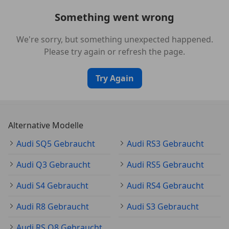
(Privacyverglasung)
Something went wrong
Weiters:
3. Bremsleuchte
We're sorry, but something unexpected happened.
Airbag Fahrer-/Beifahrerseite
Please try again or refresh the page.
Antriebs-Schlupfregelung (ASR)
Antriebsart: Allradantrieb
Try Again
Audi connect (Notruf- und Assistance-System)
Audi Drive Select
Audi music interface
Außenspiegel schwarz
Alternative Modelle
Blinkleuchten LED in Außenspiegel integriert
Bluetooth-Schnittstelle (Mobiltelefon) inkl.
Audi SQ5 Gebraucht
Audi RS3 Gebraucht
Gurtmikrofon
Audi Q3 Gebraucht
Audi RS5 Gebraucht
Bremsanlage mit Rekuperationssystem
Bremsassistent
Audi S4 Gebraucht
Audi RS4 Gebraucht
Dachhimmel Stoff, schwarz
Dachreling (Aluminium)
Audi R8 Gebraucht
Audi S3 Gebraucht
Dachspoiler
Audi RS Q8 Gebraucht
Doppel-Sonnenblenden (verschiebbar, ausziehbar)