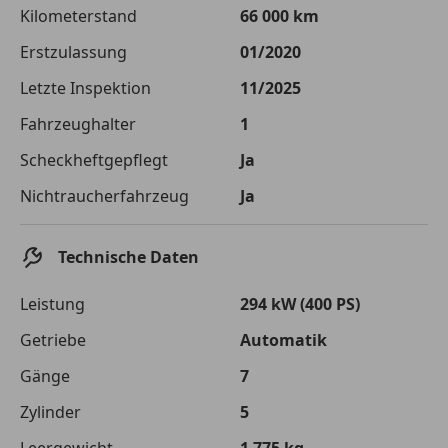
Die tatsächlichen Konditionen sind abhängig von Ihrer Bonität sowie
Kilometerstand
66 000 km
von der von Ihnen gewählten Bank. Rückzahlungszeitraum 1-10
Jahre. Zinsspanne Sollzinssatz: 2,90% - 14,90%.
Erstzulassung
01/2020
Jetzt berechnen
Letzte Inspektion
11/2025
Fahrzeughalter
1
Scheckheftgepflegt
Ja
Nichtraucherfahrzeug
Ja
Technische Daten
Leistung
294 kW (400 PS)
Getriebe
Automatik
Gänge
7
Zylinder
5
Leergewicht
1 775 kg