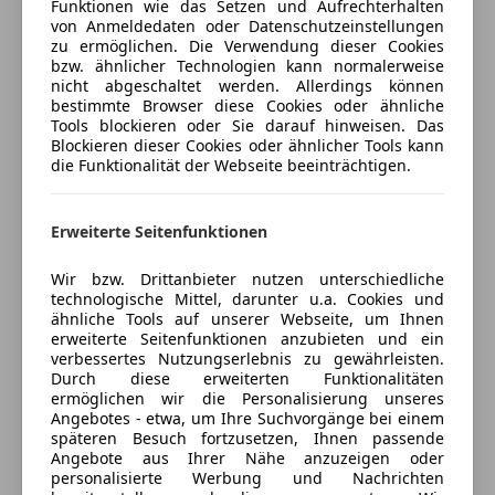
Bordcomputer
Funktionen wie das Setzen und Aufrechterhalten
Antrieb:
Allrad
+
Allradlenkung
von Anmeldedaten oder Datenschutzeinstellungen
DAB-Radio
zu ermöglichen. Die Verwendung dieser Cookies
Versicherungsschutz an Ihre Bedürfnisse
Fahrwerk:
adaptive air suspension sport
Freisprecheinrichtung
bzw. ähnlicher Technologien kann normalerweise
anpassen
Lack:
Daytona Grau Perleffekt
Induktionsladen für Smartphones
nicht abgeschaltet werden. Allerdings können
Baujahr: 03/2022
bestimmte Browser diese Cookies oder ähnliche
Freischaden-Gutschein ab Stufe 0
MP3
Tools blockieren oder Sie darauf hinweisen. Das
Kilometer: 19.997
Musikstreaming integriert
Blockieren dieser Cookies oder ähnlicher Tools kann
Auto einfach online versichern & Rabatt holen
Radio
die Funktionalität der Webseite beeinträchtigen.
Highlights, die man wirklich feiert
Soundsystem
USB
Jetzt berechnen
Erweiterte Seitenfunktionen
Keramik-Bremsanlage vorn & hinten
(rote Sättel)
Volldigitales Kombiinstrument
Bang & Olufsen Soundsystem
W-Lan / Wifi Hotspot
Wir bzw. Drittanbieter nutzen unterschiedliche
Matrix LED
technologische Mittel, darunter u.a. Cookies und
Sicherheit
23 Zoll Rotor-Design in Schwarz
(10,5x23)
Verkäufer
Händler
ähnliche Tools auf unserer Webseite, um Ihnen
erweiterte Seitenfunktionen anzubieten und ein
Valcona Leder perforiert, Wabensteppung,
Abstandstempomat
verbessertes Nutzungserlebnis zu gewährleisten.
belüftet
AUTOSTADT Y
Abstandswarner
Durch diese erweiterten Funktionalitäten
Sitzheizung vorn & hinten
+
Lenkradheizung
ermöglichen wir die Personalisierung unseres
Airbag hinten
5
Sterne
Angebotes - etwa, um Ihre Suchvorgänge bei einem
Sternebewertung 5 von 5
4-Zonen Klima
+
Ionisator (Air Quality System)
Alarmanlage
(100% Weiterempfehlungen)
späteren Besuch fortzusetzen, Ihnen passende
MMI Navigation plus / Virtual Cockpit
Beifahrerairbag
Angebote aus Ihrer Nähe anzuzeigen oder
Anbieter auf AutoScout24 seit 2023
Assistenz-Paket Tour
+
Audi pre sense
+
personalisierte Werbung und Nachrichten
Blendfreies Fernlicht