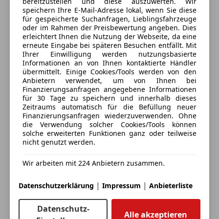
bereitzustellen und diese auszuwerten. Wir
Rheinstraße 87
,
Verkehrszeichen
Fahrerairbag
speichern Ihre E-Mail-Adresse lokal, wenn Sie diese
6972 Fußach, AT
Akustikglas
+
Privacy-Verglasung
Fernlichtassistent
für gespeicherte Suchanfragen, Lieblingsfahrzeuge
Anhängerkupplung elektrisch schwenkbar
oder im Rahmen der Preisbewertung angeben. Dies
Geschwindigkeits-begrenzungsanlage
Kontakt
erleichtert Ihnen die Nutzung der Webseite, da eine
Dachhimmel Alcantara schwarz
+
Carbon Köper
Isofix
erneute Eingabe bei späteren Besuchen entfällt. Mit
Dekor
+
Glasoptik-Bedienelemente
Kopfairbag
Ihrer Einwilligung werden nutzungsbasierte
Alle Fahrzeuge des Anbieters
Keyless-Go
+
elektrische Heckklappe
Informationen an von Ihnen kontaktierte Händler
Kurvenlicht
übermittelt. Einige Cookies/Tools werden von den
LED-Tagfahrlicht
Anbietern verwendet, um von Ihnen bei
Komfort & Alltag Elektrische Sitze mit Memory,
Müdigkeitswarnsystem
Finanzierungsanfragen angegebene Informationen
Anbieter kontaktieren
Einparkhilfe plus rundum mit Umgebungsanzeige,
für 30 Tage zu speichern und innerhalb dieses
Notbremsassistent
Zeitraums automatisch für die Befüllung neuer
Rückfahrkamera, Garagentoröffner integriert,
Notrufsystem
Deine Nachricht
Finanzierungsanfragen wiederzuverwenden. Ohne
Sonnenschutzrollos (hinten), elektrische
Reifendruckkontrollsystem
die Verwendung solcher Cookies/Tools können
Laderaumabdeckung. Kurz: RS-Performance, aber
solche erweiterten Funktionen ganz oder teilweise
Seitenairbag
nicht genutzt werden.
ohne Stress im Alltag.
Servolenkung
Spurhalteassistent
Wir arbeiten mit 224 Anbietern zusammen.
Ausstattung:
Totwinkel-Assistent
Akustikglas Türscheiben seitlich
Traktionskontrolle
|
|
Datenschutzerklärung
Impressum
Anbieterliste
Anhängerkupplung (Kugelkopf elektrisch
Verkehrszeichenerkennung
schwenkbar)
Voll-LED Scheinwerfer
Datenschutz-
Assistenz-Paket Tour
Alle akzeptieren
Wegfahrsperre