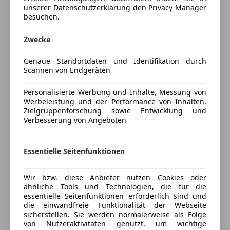
unserer Datenschutzerklärung den Privacy Manager
Klimaanlage
besuchen.
Fahrzeugbeschreibung
Klimaautomatik
Lederausstattung
Zwecke
AUDI RS Q8 in Daytona Grau Perleffekt
Lederlenkrad
Multifunktionslenkrad
Genaue Standortdaten und Identifikation durch
Ehemaliger Neupreis (ohne Sonderausstattung):
Scannen von Endgeräten
Navigationssystem
189.988 €
Schlüssellose Zentralverriegelung
Personalisierte Werbung und Inhalte, Messung von
Sonderausstattung: 53.384 €
Sitzbelüftung
Werbeleistung und der Performance von Inhalten,
Gesamt: 243.372 €
Sitzheizung
Zielgruppenforschung sowie Entwicklung und
Verbesserung von Angeboten
Sitzheizung hinten
Sofort verfügbar!
Start/Stop-Automatik
MwSt. ausweisbar!
teilb. Rücksitzbank
Essentielle Seitenfunktionen
Leasingfähig!
Tempomat
Mehr anzeigen
Unterhaltung/Media
Wir bzw. diese Anbieter nutzen Cookies oder
Audi Garantie bis 07.03.2027 / 100.000 km
ähnliche Tools und Technologien, die für die
Android Auto
essentielle Seitenfunktionen erforderlich sind und
Versicherung
Kurzdaten:
die einwandfreie Funktionalität der Webseite
Apple CarPlay
sicherstellen. Sie werden normalerweise als Folge
Bluetooth
von Nutzeraktivitäten genutzt, um wichtige
Kfz-Versicherung
Motor:
4.0 V8 TFSI
Mild-Hybrid, 441 kW