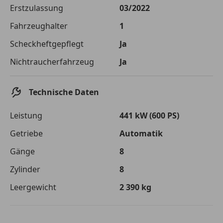
Die tatsächlichen Konditionen sind abhängig von Ihrer Bonität sowie
Erstzulassung
03/2022
von der von Ihnen gewählten Bank. Rückzahlungszeitraum 1-10
Jahre. Zinsspanne Sollzinssatz: 2,90% - 14,90%.
Fahrzeughalter
1
Jetzt berechnen
Scheckheftgepflegt
Ja
Nichtraucherfahrzeug
Ja
Technische Daten
Leistung
441 kW (600 PS)
Getriebe
Automatik
Gänge
8
Zylinder
8
Leergewicht
2 390 kg