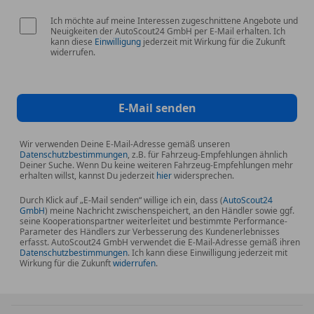
Sprachsteuerung
Sitzbezug / Polsterung: Leder Valcona perforiert,
Touchscreen
Ich möchte auf meine Interessen zugeschnittene Angebote und
Wabensteppung, belüftet)
Neuigkeiten der AutoScout24 GmbH per E-Mail erhalten. Ich
kann diese
Einwilligung
jederzeit mit Wirkung für die Zukunft
Sitzheizung vorn und hinten
widerrufen.
Sonderlackierung Daytonagrau Perleffekt
Sonnenschutzrollo an Heckscheibe mech. und
Seitenscheiben hinten elektr.
E-Mail senden
Sound-System Bang & Olufsen
Verglasung hinten abgedunkelt
Wir verwenden Deine E-Mail-Adresse gemäß unseren
(Privacyverglasung)
Datenschutzbestimmungen
, z.B. für Fahrzeug-Empfehlungen ähnlich
Deiner Suche. Wenn Du keine weiteren Fahrzeug-Empfehlungen mehr
Airbag Beifahrerseite abschaltbar
erhalten willst, kannst Du jederzeit
hier
widersprechen.
Airbag Fahrer-/Beifahrerseite
Allradlenkung
Durch Klick auf „E-Mail senden“ willige ich ein, dass (
AutoScout24
GmbH
) meine Nachricht zwischenspeichert, an den Händler sowie ggf.
Antriebsart: Allradantrieb
seine Kooperationspartner weiterleitet und bestimmte Performance-
Parameter des Händlers zur Verbesserung des Kundenerlebnisses
Audi connect (Internetbasierende Dienste)
erfasst. AutoScout24 GmbH verwendet die E-Mail-Adresse gemäß ihren
Audi connect (Notruf- und Assistance-System)
Datenschutzbestimmungen
. Ich kann diese Einwilligung jederzeit mit
Wirkung für die Zukunft
widerrufen
.
Audi Drive Select
Audi music interface
Bedienelemente Glasoptik, inkl. erweiterter