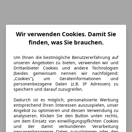
Wir verwenden Cookies. Damit Sie
finden, was Sie brauchen.
Um Ihnen die bestmögliche Benutzererfahrung auf
unseren Angeboten zu bieten, verwenden wir und
Drittanbieter Cookies und andere Technologien
(beides gemeinsam nennen wir nachfolgend:
„Cookies"), um Geräteinformationen und
personenbezogene Daten (z.B. IP Adressen) zu
speichern und darauf zuzugreifen.
Energieverbrauch
Dadurch ist es möglich, personalisierte Werbung
Schadstoffklasse
Euro 6d
entsprechend Ihren Interessen auszuspielen, unser
Angebot zu optimieren und dessen Verwendung zu
Kraftstoff
Benzin
analysieren. Klicken Sie den Button unten rechts,
um dem Einsatz von einwilligungspflichten Cookies
Kraftstoffverbrauch
12,10
l/100 km (komb.)
und der damit verbundenen Verarbeitung
personenbezogener Daten zuzustimmen oder den