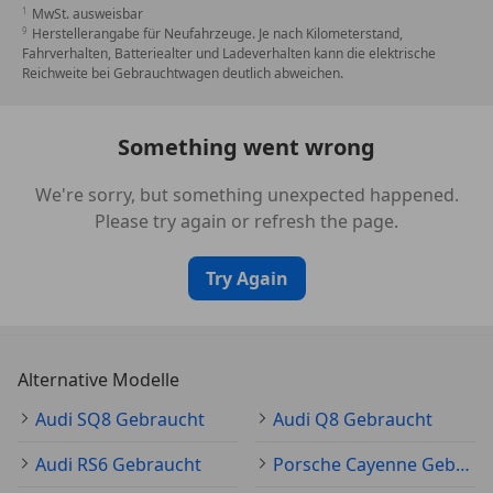
Aluminium-Optik
MwSt. ausweisbar
Dachkantenspoiler RS
Herstellerangabe für Neufahrzeuge. Je nach Kilometerstand,
Fahrverhalten, Batteriealter und Ladeverhalten kann die elektrische
Diebstahl-Warnanlage + Innenraumabsicherung /
Reichweite bei Gebrauchtwagen deutlich abweichen.
Abschleppschutz
Doppel-Sonnenblenden (verschiebbar, ausziehbar)
Einparkhilfe plus vorn, seitlich und hinten,
Something went wrong
akustisch und optisch mit Umgebungsanzeige
Einstiegsleisten mit Aluminiumeinlage und
We're sorry, but something unexpected happened.
Schriftzug, beleuchtet
Please try again or refresh the page.
Fahrassistenz-System: Bremsassistent (Audi pre
sense front)
Try Again
Fahrassistenz-System: Insassen-Schutzsystem
(Audi pre sense basic)
Fahrassistenz-System: Spurverlassenswarnung
Fahrassistenz-System: Verkehrszeichenerkennung
Alternative Modelle
Frontscheibe Wärmeschutzverglasung
Audi SQ8 Gebraucht
Audi Q8 Gebraucht
Funkschlüssel
Fußmatten Velours
Audi RS6 Gebraucht
Porsche Cayenne Gebraucht
Gepäckraum-Abtrennung (Netz)