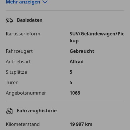
Autokredit-Rechner von durchblicker.at
Mehr anzeigen
Einfach Rate berechnen und günstige Konditionen
finden!
Basisdaten
Autokredit vergleichen
Karosserieform
SUV/Geländewagen/Pic
kup
Laufzeit
120 Monate
Fahrzeugart
Gebraucht
Kreditbetrag
€ 75 000,-
Antriebsart
Allrad
Zu zahlender
€ 105 661,-
Sitzplätze
5
Gesamtbetrag
Türen
5
Einberechnete Gebühren
€ 0,-
Angebotsnummer
1068
Effektivzinsatz
7,50 %
Sollzinssatz
7,25 %
Fahrzeughistorie
Monatliche Rate
€ 880,51
Kilometerstand
19 997 km