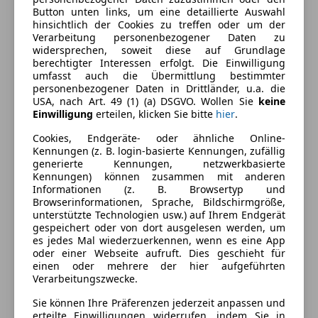
CO₂-Emissionen
276 g/km (komb.)
Button unten links, um eine detaillierte Auswahl
hinsichtlich der Cookies zu treffen oder um der
Verarbeitung personenbezogener Daten zu
widersprechen, soweit diese auf Grundlage
Ausstattung
berechtigter Interessen erfolgt. Die Einwilligung
umfasst auch die Übermittlung bestimmter
Komfort
Mehr anzeigen
personenbezogener Daten in Drittländer, u.a. die
USA, nach Art. 49 (1) (a) DSGVO. Wollen Sie
keine
360° Kamera
Einwilligung
erteilen, klicken Sie bitte
hier
.
Armlehne
Farbe und Innenausstattung
Cookies, Endgeräte- oder ähnliche Online-
Beheizbare Frontscheibe
Kennungen (z. B. login-basierte Kennungen, zufällig
Beheizbares Lenkrad
generierte Kennungen, netzwerkbasierte
Außenfarbe
Grau
Kennungen) können zusammen mit anderen
Berganfahrassistent
Informationen (z. B. Browsertyp und
Farbe laut Hersteller
Daytonagrau
Einparkhilfe
Browserinformationen, Sprache, Bildschirmgröße,
Perleffekt
Einparkhilfe Rückfahrkamera
unterstützte Technologien usw.) auf Ihrem Endgerät
gespeichert oder von dort ausgelesen werden, um
Einparkhilfe Sensoren hinten
Lackierung
Metallic
es jedes Mal wiederzuerkennen, wenn es eine App
Einparkhilfe Sensoren vorne
oder einer Webseite aufruft. Dies geschieht für
Farbe der
Schwarz
Elektrische Heckklappe
einen oder mehrere der hier aufgeführten
Innenausstattung
Verarbeitungszwecke.
Elektrische Seitenspiegel
Elektrische Sitze
Innenausstattung
Vollleder
Sie können Ihre Präferenzen jederzeit anpassen und
Getönte Scheiben
erteilte Einwilligungen widerrufen, indem Sie in