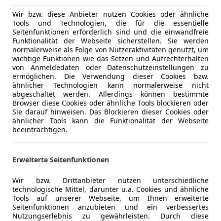
Elektrisch
Innenausstattung
Vollleder
Elektrisch
Wir bzw. diese Anbieter nutzen Cookies oder ähnliche
Tools und Technologien, die für die essentielle
Elektrische
Seitenfunktionen erforderlich sind und die einwandfreie
Elektrische
Funktionalität der Webseite sicherstellen. Sie werden
- Listen Neupreis € 282.000, -
Head-up di
normalerweise als Folge von Nutzeraktivitäten genutzt, um
- Dienstwagen (der Wagen ist angemeldet der KM S
wichtige Funktionen wie das Setzen und Aufrechterhalten
Klimaanla
Abweichen)
von Anmeldedaten oder Datenschutzeinstellungen zu
Lederauss
ermöglichen. Die Verwendung dieser Cookies bzw.
- Mild-Hybrid 600 PS (Motor 4, 0 Ltr. - 600 PS V8 32V T
Lederlenk
ähnlicher Technologien kann normalerweise nicht
- Unfallfrei
abgeschaltet werden. Allerdings können bestimmte
Lichtsenso
- Nichtraucher
Browser diese Cookies oder ähnliche Tools blockieren oder
Luftfeder
Sie darauf hinweisen. Das Blockieren dieser Cookies oder
- Eintausch möglich
Massagesi
ähnlicher Tools kann die Funktionalität der Webseite
- Servicegepflegt
beeinträchtigen.
Multifunkt
- Finanzierung möglich
Navigatio
- 12 Monate Gebrauchtwagengarantie EUROPAWEIT *
Panorama
Erweiterte Seitenfunktionen
2030*
Mehr anzeigen
Regensens
- Finanzierung möglich
Schiebeda
Wir bzw. Drittanbieter nutzen unterschiedliche
technologische Mittel, darunter u.a. Cookies und ähnliche
Schlüssell
Finanzierungsbeispiel
Tools auf unserer Webseite, um Ihnen erweiterte
Sitzbelüft
Seitenfunktionen anzubieten und ein verbessertes
Anzahlung: € 70.000.-
Sitzheizun
Nutzungserlebnis zu gewährleisten. Durch diese
mtl. Rate: € 1.525.-