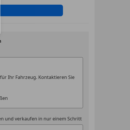
ag
tt
g
t
nwerfer
n
swarnsystem
ssistent
kkontrollsystem
ag
ung
ssistent
t
it Memory) Valcona perforiert
Assistent
eichenerkennung
riegelung mit
edienung
n und verkaufen in nur einem Schritt
mit Multifunktion und
upplung