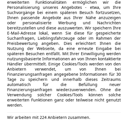
erweiterten Funktionalitäten ermöglichen wir die
Standheiz
Laufzeit: 60 Monate
Personalisierung unseres Angebotes - etwa, um Ihre
Start/Stop
Suchvorgänge bei einem späteren Besuch fortzusetzen,
Restwert: € 62.500.-
Tempomat
Ihnen passende Angebote aus Ihrer Nähe anzuzeigen
oder personalisierte Werbung und Nachrichten
Unser Verkauf´s Team freut sich auf Ihre Anfrage:
Unterhaltung/Media
Android A
bereitzustellen und diese auszuwerten. Wir speichern Ihre
E-Mail-Adresse lokal, wenn Sie diese für gespeicherte
Hr. Patrick Brunner Tel.: (+43) 0664/4652742 mail.:
Apple CarP
Suchanfragen, Lieblingsfahrzeuge oder im Rahmen der
p.brunner@macherhammer.co.at
Bluetooth
Preisbewertung angeben. Dies erleichtert Ihnen die
Hr. Norbert Macherhammer Tel.: (+43) 0664/2027603 
Bordcompu
Nutzung der Webseite, da eine erneute Eingabe bei
späteren Besuchen entfällt. Mit Ihrer Einwilligung werden
norbert@macherhammer.co.at
DAB-Radio
nutzungsbasierte Informationen an von Ihnen kontaktierte
Freisprech
Händler übermittelt. Einige Cookies/Tools werden von den
Sonderausstattung / Highlights:
Induktions
Anbietern verwendet, um von Ihnen bei
Finanzierungsanfragen angegebene Informationen für 30
Soundsys
Tage zu speichern und innerhalb dieses Zeitraums
Komplett Folierung: Sonderfarbe Matt durch unsere
USB
Kfz-Versicherung
automatisch für die Befüllung neuer
8000
Volldigita
Finanzierungsanfragen wiederzuverwenden. Ohne die
Verwendung solcher Cookies/Tools können solche
Zum Zeitpunkt der Folierung wies der Lack keinerle
Versicherungsschutz an Ihre Bedürfnisse anpa
Sicherheit
ABS
erweiterten Funktionen ganz oder teilweise nicht genutzt
oder Abnutzungsspuren auf.
werden.
Abstands
Freischaden-Gutschein ab Stufe 0
Auf Wunsch kann der RS Q8 auch ab foliert werden.
Alarmanla
Auto einfach online versichern & Rabatt holen
Wir arbeiten mit 224 Anbietern zusammen.
Beifahrera
Sonderlackierung: Daytona Grau Perleffekt
ESP