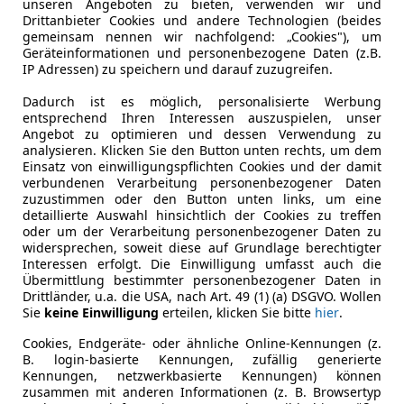
unseren Angeboten zu bieten, verwenden wir und
Leistung
441 kW (60
Drittanbieter Cookies und andere Technologien (beides
gemeinsam nennen wir nachfolgend: „Cookies"), um
Getriebe
Automati
Geräteinformationen und personenbezogene Daten (z.B.
IP Adressen) zu speichern und darauf zuzugreifen.
Hubraum
3 996 cm³
Dadurch ist es möglich, personalisierte Werbung
Gänge
8
entsprechend Ihren Interessen auszuspielen, unser
Angebot zu optimieren und dessen Verwendung zu
analysieren. Klicken Sie den Button unten rechts, um dem
Einsatz von einwilligungspflichten Cookies und der damit
verbundenen Verarbeitung personenbezogener Daten
zuzustimmen oder den Button unten links, um eine
detaillierte Auswahl hinsichtlich der Cookies zu treffen
oder um der Verarbeitung personenbezogener Daten zu
widersprechen, soweit diese auf Grundlage berechtigter
Interessen erfolgt. Die Einwilligung umfasst auch die
Übermittlung bestimmter personenbezogener Daten in
Drittländer, u.a. die USA, nach Art. 49 (1) (a) DSGVO. Wollen
Sie
keine Einwilligung
erteilen, klicken Sie bitte
hier
.
Cookies, Endgeräte- oder ähnliche Online-Kennungen (z.
B. login-basierte Kennungen, zufällig generierte
Kennungen, netzwerkbasierte Kennungen) können
zusammen mit anderen Informationen (z. B. Browsertyp