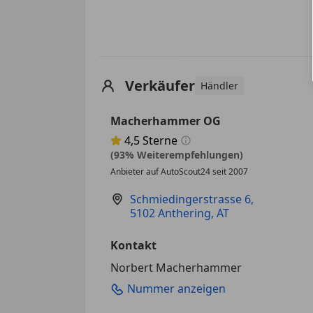
Verkäufer
Händler
Macherhammer OG
4,5
Sterne
Sternebewertung 4.5 von 5
(93% Weiterempfehlungen)
Anbieter auf AutoScout24 seit 2007
Schmiedingerstrasse 6
,
5102 Anthering, AT
Kontakt
Norbert Macherhammer
Nummer anzeigen