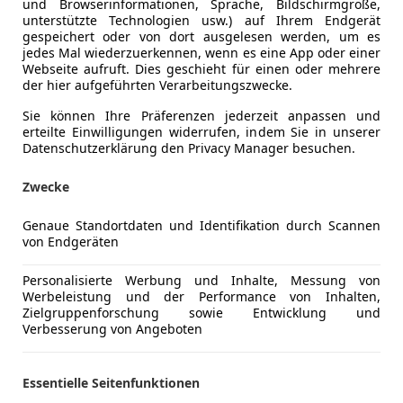
und Browserinformationen, Sprache, Bildschirmgröße,
unterstützte Technologien usw.) auf Ihrem Endgerät
gespeichert oder von dort ausgelesen werden, um es
jedes Mal wiederzuerkennen, wenn es eine App oder einer
Webseite aufruft. Dies geschieht für einen oder mehrere
Schadstoffklasse
Euro 6d
der hier aufgeführten Verarbeitungszwecke.
Kraftstoff
Benzin
Sie können Ihre Präferenzen jederzeit anpassen und
erteilte Einwilligungen widerrufen, indem Sie in unserer
Kraftstoffverbrauch
13,40
l/10
Datenschutzerklärung den Privacy Manager besuchen.
CO₂-Emissionen
305 g/km 
Zwecke
Genaue Standortdaten und Identifikation durch Scannen
Komfort
2-Zonen-K
Mehr anzeigen
von Endgeräten
360° Kame
Beheizbare
Personalisierte Werbung und Inhalte, Messung von
ng
Außenfarbe
Grau
Werbeleistung und der Performance von Inhalten,
Einparkhilf
Zielgruppenforschung sowie Entwicklung und
Einparkhil
Farbe laut Hersteller
Daytonagr
Verbesserung von Angeboten
Einparkhil
Lackierung
Metallic
Einparkhil
Essentielle Seitenfunktionen
Einparkhil
Farbe der Innenausstattung
Schwarz