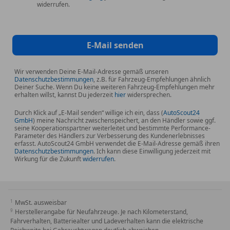
widerrufen.
Pannenkit
Schaltwippen
Scheinwerferreinigung
E-Mail senden
Skisack
Spoiler
Wir verwenden Deine E-Mail-Adresse gemäß unseren
Sportfahrwerk
Datenschutzbestimmungen
, z.B. für Fahrzeug-Empfehlungen ähnlich
Sportpaket
Deiner Suche. Wenn Du keine weiteren Fahrzeug-Empfehlungen mehr
erhalten willst, kannst Du jederzeit
hier
widersprechen.
Sportsitze
Durch Klick auf „E-Mail senden“ willige ich ein, dass (
AutoScout24
GmbH
) meine Nachricht zwischenspeichert, an den Händler sowie ggf.
seine Kooperationspartner weiterleitet und bestimmte Performance-
Parameter des Händlers zur Verbesserung des Kundenerlebnisses
erfasst. AutoScout24 GmbH verwendet die E-Mail-Adresse gemäß ihren
Datenschutzbestimmungen
. Ich kann diese Einwilligung jederzeit mit
Wirkung für die Zukunft
widerrufen
.
MwSt. ausweisbar
Herstellerangabe für Neufahrzeuge. Je nach Kilometerstand,
Fahrverhalten, Batteriealter und Ladeverhalten kann die elektrische