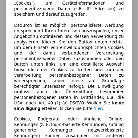
„Cookies"), um Geräteinformationen und
personenbezogene Daten (z.B. IP Adressen) zu
speichern und darauf zuzugreifen.
Dadurch ist es möglich, personalisierte Werbung
entsprechend Ihren Interessen auszuspielen, unser
Angebot zu optimieren und dessen Verwendung zu
analysieren. Klicken Sie den Button unten rechts,
um dem Einsatz von einwilligungspflichten Cookies
und der damit verbundenen Verarbeitung
personenbezogener Daten zuzustimmen oder den
Button unten links, um eine detaillierte Auswahl
hinsichtlich der Cookies zu treffen oder um der
Verarbeitung personenbezogener Daten zu
widersprechen, soweit diese auf Grundlage
Energieverbrauch
berechtigter Interessen erfolgt. Die Einwilligung
umfasst auch die Übermittlung bestimmter
personenbezogener Daten in Drittländer, u.a. die
Kraftstoff
Benzin
USA, nach Art. 49 (1) (a) DSGVO. Wollen Sie
keine
Einwilligung
erteilen, klicken Sie bitte
hier
.
Kraftstoffverbrauch
13,20
l/100 km (komb.)
Cookies, Endgeräte- oder ähnliche Online-
CO₂-Emissionen
304 g/km (komb.)
Kennungen (z. B. login-basierte Kennungen, zufällig
generierte Kennungen, netzwerkbasierte
Kennungen) können zusammen mit anderen