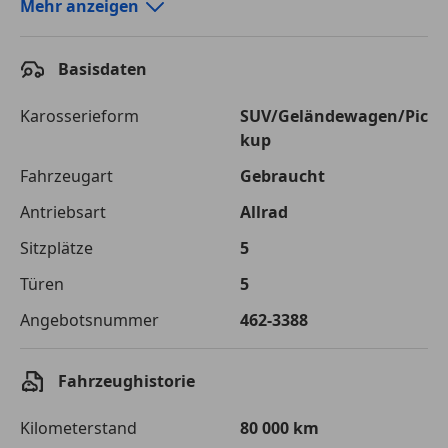
Autokredit-Rechner von durchblicker.at
Mehr anzeigen
Einfach Rate berechnen und günstige Konditionen
finden!
Basisdaten
Autokredit vergleichen
Karosserieform
SUV/Geländewagen/Pic
kup
Laufzeit
120 Monate
Fahrzeugart
Gebraucht
Kreditbetrag
€ 75 000,-
Antriebsart
Allrad
Zu zahlender
€ 105 661,-
Sitzplätze
5
Gesamtbetrag
Türen
5
Einberechnete Gebühren
€ 0,-
Angebotsnummer
462-3388
Effektivzinsatz
7,50 %
Sollzinssatz
7,25 %
Fahrzeughistorie
Monatliche Rate
€ 880,51
Kilometerstand
80 000 km