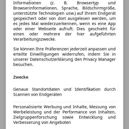
Ausstattung
Informationen (z. B. Browsertyp und
Browserinformationen, Sprache, Bildschirmgröße,
unterstützte Technologien usw.) auf Ihrem Endgerät
Komfort
Mehr anzeigen
gespeichert oder von dort ausgelesen werden, um
es jedes Mal wiederzuerkennen, wenn es eine App
Armlehne
oder einer Webseite aufruft. Dies geschieht für
Beheizbare Frontscheibe
Farbe und Innenausstattung
einen oder mehrere der hier aufgeführten
Berganfahrassistent
Verarbeitungszwecke.
Einparkhilfe
Außenfarbe
Schwarz
Sie können Ihre Präferenzen jederzeit anpassen und
Einparkhilfe Rückfahrkamera
erteilte Einwilligungen widerrufen, indem Sie in
Lackierung
Metallic
Einparkhilfe selbstlenkendes System
unserer Datenschutzerklärung den Privacy Manager
besuchen.
Einparkhilfe Sensoren hinten
Innenausstattung
Vollleder
Einparkhilfe Sensoren vorne
Zwecke
Elektrische Fensterheber
Versicherung
Elektrische Heckklappe
Genaue Standortdaten und Identifikation durch
Elektrische Seitenspiegel
Scannen von Endgeräten
Kfz-Versicherung
Getönte Scheiben
Personalisierte Werbung und Inhalte, Messung von
Klimaautomatik
Werbeleistung und der Performance von Inhalten,
Versicherungsschutz an Ihre Bedürfnisse
Lederausstattung
Zielgruppenforschung sowie Entwicklung und
anpassen
Lederlenkrad
Verbesserung von Angeboten
Lichtsensor