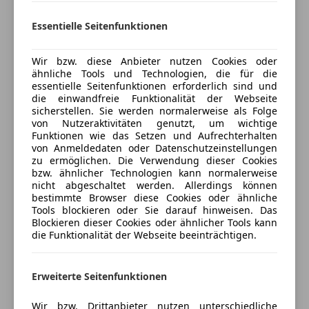
Freischaden-Gutschein ab Stufe 0
Lordosenstütze
Auto einfach online versichern & Rabatt holen
Essentielle Seitenfunktionen
Luftfederung
Multifunktionslenkrad
Wir bzw. diese Anbieter nutzen Cookies oder
Navigationssystem
Jetzt berechnen
ähnliche Tools und Technologien, die für die
Panoramadach
essentielle Seitenfunktionen erforderlich sind und
Regensensor
die einwandfreie Funktionalität der Webseite
sicherstellen. Sie werden normalerweise als Folge
Schlüssellose Zentralverriegelung
von Nutzeraktivitäten genutzt, um wichtige
Verkäufer
Sitzheizung
Händler
Funktionen wie das Setzen und Aufrechterhalten
Standheizung
von Anmeldedaten oder Datenschutzeinstellungen
zu ermöglichen. Die Verwendung dieser Cookies
Start/Stop-Automatik
Autohaus Bathelt GmbH
bzw. ähnlicher Technologien kann normalerweise
teilb. Rücksitzbank
nicht abgeschaltet werden. Allerdings können
4,5
Sterne
Sternebewertung 4.5 von 5
Tempomat
bestimmte Browser diese Cookies oder ähnliche
(100% Weiterempfehlungen)
Tools blockieren oder Sie darauf hinweisen. Das
Anbieter auf AutoScout24 seit 2012
Unterhaltung/Media
Blockieren dieser Cookies oder ähnlicher Tools kann
die Funktionalität der Webseite beeinträchtigen.
Pötschenstrasse 134
,
Android Auto
8990 Bad Aussee, AT
Apple CarPlay
Erweiterte Seitenfunktionen
Bluetooth
Kontakt
Bordcomputer
Wir bzw. Drittanbieter nutzen unterschiedliche