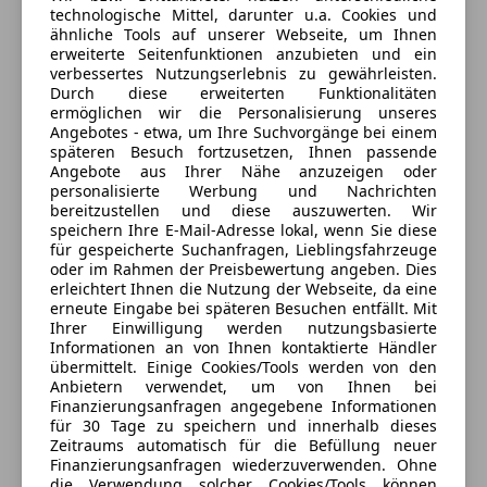
Harald Heinisser
Freisprecheinrichtung
technologische Mittel, darunter u.a. Cookies und
Induktionsladen für Smartphones
ähnliche Tools auf unserer Webseite, um Ihnen
erweiterte Seitenfunktionen anzubieten und ein
Radio
Alle Fahrzeuge des Anbieters
verbessertes Nutzungserlebnis zu gewährleisten.
USB
Durch diese erweiterten Funktionalitäten
Volldigitales Kombiinstrument
ermöglichen wir die Personalisierung unseres
Anbieter kontaktieren
Angebotes - etwa, um Ihre Suchvorgänge bei einem
Sicherheit
späteren Besuch fortzusetzen, Ihnen passende
Angebote aus Ihrer Nähe anzuzeigen oder
Deine Nachricht
ABS
personalisierte Werbung und Nachrichten
bereitzustellen und diese auszuwerten. Wir
Abstandstempomat
speichern Ihre E-Mail-Adresse lokal, wenn Sie diese
Abstandswarner
für gespeicherte Suchanfragen, Lieblingsfahrzeuge
Alarmanlage
oder im Rahmen der Preisbewertung angeben. Dies
erleichtert Ihnen die Nutzung der Webseite, da eine
Beifahrerairbag
erneute Eingabe bei späteren Besuchen entfällt. Mit
ESP
Ihrer Einwilligung werden nutzungsbasierte
Fahrerairbag
Informationen an von Ihnen kontaktierte Händler
übermittelt. Einige Cookies/Tools werden von den
Fernlichtassistent
Anbietern verwendet, um von Ihnen bei
Isofix
Finanzierungsanfragen angegebene Informationen
Kopfairbag
für 30 Tage zu speichern und innerhalb dieses
Eintauschwagen: Kaufen und verkaufen in nur einem
Zeitraums automatisch für die Befüllung neuer
Kurvenlicht
Schritt
Finanzierungsanfragen wiederzuverwenden. Ohne
LED-Scheinwerfer
die Verwendung solcher Cookies/Tools können