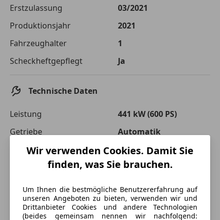
Die tatsächlichen Konditionen sind abhängig von Ihrer Bonität sowie
Erstzulassung
03/2021
von der von Ihnen gewählten Bank. Rückzahlungszeitraum 1-10
Jahre. Zinsspanne Sollzinssatz: 2,90% - 14,90%.
Produktionsjahr
2021
Jetzt berechnen
Fahrzeughalter
1
Scheckheftgepflegt
Ja
Technische Daten
Leistung
441 kW (600 PS)
Getriebe
Automatik
Hubraum
3 996 cm³
Wir verwenden Cookies. Damit Sie
finden, was Sie brauchen.
Leergewicht
2 390 kg
Um Ihnen die bestmögliche Benutzererfahrung auf
unseren Angeboten zu bieten, verwenden wir und
Drittanbieter Cookies und andere Technologien
(beides gemeinsam nennen wir nachfolgend: