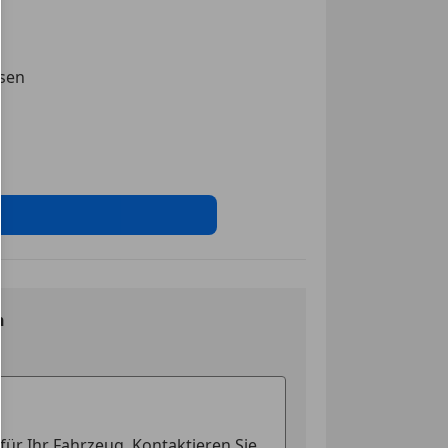
einrichtung
ming integriert
ssen
tem
les Kombiinstrument
tempomat
arner
ten
ge
irbag
 Fernlicht
n
ag
sistent
igkeits-begrenzungsanlage