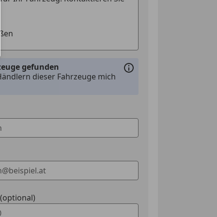
g
t
nwerfer
rlicht
swarnsystem
ssistent
rzeuge gefunden
tem
Händlern dieser Fahrzeuge mich
kkontrollsystem
ag
ssistent
t
Assistent
ontrolle
eichenerkennung
cheinwerfer
erre
optional)
eleuchtung