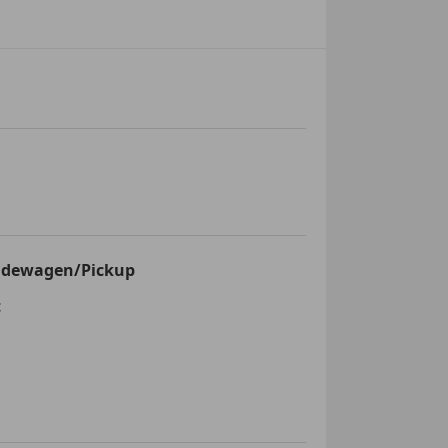
inden!
ndewagen/Pickup
t
e