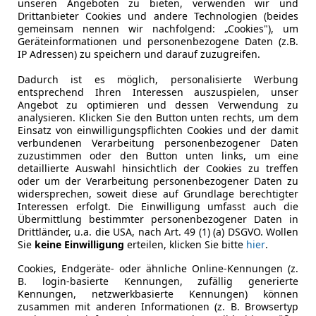
unseren Angeboten zu bieten, verwenden wir und
Drittanbieter Cookies und andere Technologien (beides
gemeinsam nennen wir nachfolgend: „Cookies"), um
Geräteinformationen und personenbezogene Daten (z.B.
IP Adressen) zu speichern und darauf zuzugreifen.
Dadurch ist es möglich, personalisierte Werbung
entsprechend Ihren Interessen auszuspielen, unser
Angebot zu optimieren und dessen Verwendung zu
analysieren. Klicken Sie den Button unten rechts, um dem
Einsatz von einwilligungspflichten Cookies und der damit
verbundenen Verarbeitung personenbezogener Daten
zuzustimmen oder den Button unten links, um eine
detaillierte Auswahl hinsichtlich der Cookies zu treffen
oder um der Verarbeitung personenbezogener Daten zu
widersprechen, soweit diese auf Grundlage berechtigter
Interessen erfolgt. Die Einwilligung umfasst auch die
Übermittlung bestimmter personenbezogener Daten in
Drittländer, u.a. die USA, nach Art. 49 (1) (a) DSGVO. Wollen
Schadstoffklasse
Euro 6e
Sie
keine Einwilligung
erteilen, klicken Sie bitte
hier
.
Kraftstoff
Benzin
Cookies, Endgeräte- oder ähnliche Online-Kennungen (z.
B. login-basierte Kennungen, zufällig generierte
CO₂-Emissionen
304 g/km 
Kennungen, netzwerkbasierte Kennungen) können
zusammen mit anderen Informationen (z. B. Browsertyp