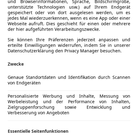
und Browserinformationen, Sprache, Bildschirmgröße,
unterstützte Technologien usw.) auf Ihrem Endgerät
Komfort
4-Zonen-K
Mehr anzeigen
gespeichert oder von dort ausgelesen werden, um es
Armlehne
jedes Mal wiederzuerkennen, wenn es eine App oder einer
Beheizbare
Webseite aufruft. Dies geschieht für einen oder mehrere
ng
Außenfarbe
Blau
der hier aufgeführten Verarbeitungszwecke.
Berganfahr
Einparkhilf
Sie können Ihre Präferenzen jederzeit anpassen und
Lackierung
Metallic
erteilte Einwilligungen widerrufen, indem Sie in unserer
Einparkhil
Datenschutzerklärung den Privacy Manager besuchen.
Farbe der Innenausstattung
Schwarz
Einparkhil
Einparkhil
Innenausstattung
Vollleder
Zwecke
Elektrisch
Elektrisch
Genaue Standortdaten und Identifikation durch Scannen
Details / zusätzliche Mehrausstattung:
Elektrische
von Endgeräten
Elektrische
Personalisierte Werbung und Inhalte, Messung von
Optik & Exterieur
Getönte S
Werbeleistung und der Performance von Inhalten,
Fahrzeugfarbe laut Hersteller: galaxisblau metalli
Head-up di
Zielgruppenforschung sowie Entwicklung und
Audi Ringe und Schriftzüge in schwarz
Klimaanla
Verbesserung von Angeboten
Optikpaket schwarz glänzend
Lederauss
Dachreling schwarz
Lederlenk
Essentielle Seitenfunktionen
Außenspiegelgehäuse schwarz
Lichtsenso