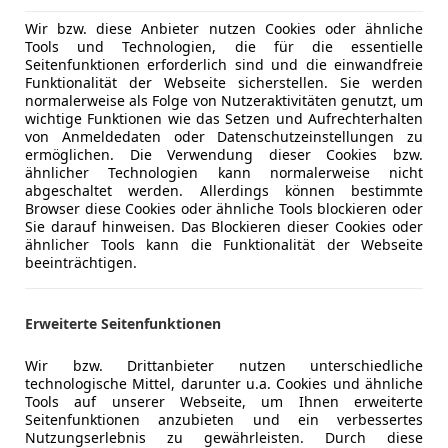
RS-Stoßfänger in Wagenfarbe
Lordosens
Wir bzw. diese Anbieter nutzen Cookies oder ähnliche
Räder 23" 5-Y-Speichen-Rotor 10,5J x 23
Luftfeder
Tools und Technologien, die für die essentielle
Massagesi
Mehr anzeigen
Seitenfunktionen erforderlich sind und die einwandfreie
Innenraum & Komfort
Multifunkt
Funktionalität der Webseite sicherstellen. Sie werden
normalerweise als Folge von Nutzeraktivitäten genutzt, um
RS-Sportsitze vorn in Leder Valcona
Navigatio
wichtige Funktionen wie das Setzen und Aufrechterhalten
Dachhimmel in Stoff mondsilber
Regensens
von Anmeldedaten oder Datenschutzeinstellungen zu
Dekoreinlagen Carbon Köper matt
Schlüssell
ermöglichen. Die Verwendung dieser Cookies bzw.
ähnlicher Technologien kann normalerweise nicht
Erweiterte Interieurelemente in Leder
Sitzbelüft
abgeschaltet werden. Allerdings können bestimmte
Akustikverglasung
Sitzheizun
Browser diese Cookies oder ähnliche Tools blockieren oder
Sonnenschutzrollo elektrisch
Sitzheizun
Sie darauf hinweisen. Das Blockieren dieser Cookies oder
ähnlicher Tools kann die Funktionalität der Webseite
Frontscheibe in Klimakomfortverglasung
Standheiz
beeinträchtigen.
Start/Stop
Sicherheit & Assistenz
teilb. Rück
Spurwechselwarnung
Tempomat
Erweiterte Seitenfunktionen
Assistenzpaket Tour
Unterhaltung/Media
Android A
Wir bzw. Drittanbieter nutzen unterschiedliche
Außenspiegel automatisch abblendend Memory 2
Apple CarP
technologische Mittel, darunter u.a. Cookies und ähnliche
Garagentoröffner
Tools auf unserer Webseite, um Ihnen erweiterte
Bluetooth
Servoschließung für die Türen
Seitenfunktionen anzubieten und ein verbessertes
CD
Nutzungserlebnis zu gewährleisten. Durch diese