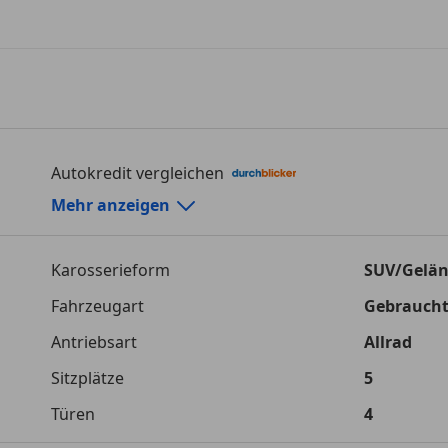
Autokredit vergleichen
Autokredit-Rechner von durchblicker.at
Mehr anzeigen
Einfach Rate berechnen und günstige Konditionen f
Karosserieform
SUV/Gelä
Autokredit vergleichen
Fahrzeugart
Gebrauch
Laufzeit
120 Monat
Antriebsart
Allrad
Kreditbetrag
€ 75 000,-
Sitzplätze
5
Zu zahlender Gesamtbetrag
€ 105 661,-
Türen
4
Einberechnete Gebühren
€ 0,-