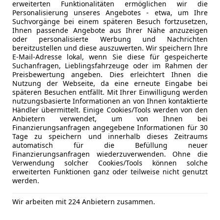
DAB-Radio
erweiterten Funktionalitäten ermöglichen wir die
Fahrwerk & Performance
Kfz-Versicherung
Personalisierung unseres Angebotes - etwa, um Ihre
Freisprech
RS-Dynamikpaket plus
Suchvorgänge bei einem späteren Besuch fortzusetzen,
Musikstrea
Ihnen passende Angebote aus Ihrer Nähe anzuzeigen
RS-Keramikbremsanlage mit Bremssätteln
Versicherungsschutz an Ihre Bedürfnisse anpa
Radio
oder personalisierte Werbung und Nachrichten
RS-Sportabgasanlage
bereitzustellen und diese auszuwerten. Wir speichern Ihre
Soundsys
Freischaden-Gutschein ab Stufe 0
E-Mail-Adresse lokal, wenn Sie diese für gespeicherte
Volldigita
Suchanfragen, Lieblingsfahrzeuge oder im Rahmen der
Technologie & Infotainment
Auto einfach online versichern & Rabatt holen
Preisbewertung angeben. Dies erleichtert Ihnen die
Audi Phone Box
Sicherheit
ABS
Nutzung der Webseite, da eine erneute Eingabe bei
Audi Virtual Cockpit Plus
Abstands
späteren Besuchen entfällt. Mit Ihrer Einwilligung werden
nutzungsbasierte Informationen an von Ihnen kontaktierte
Abstandsw
Jetzt berechnen
Händler übermittelt. Einige Cookies/Tools werden von den
Airbag hin
Anbietern verwendet, um von Ihnen bei
Alarmanla
Finanzierungsanfragen angegebene Informationen für 30
Tage zu speichern und innerhalb dieses Zeitraums
Beifahrera
automatisch für die Befüllung neuer
Blendfreies
Finanzierungsanfragen wiederzuverwenden. Ohne die
Anbieter kontaktiere
ESP
Verwendung solcher Cookies/Tools können solche
erweiterten Funktionen ganz oder teilweise nicht genutzt
Fahrerairb
Deine Nachricht
werden.
Fernlichtas
Geschwind
Wir arbeiten mit 224 Anbietern zusammen.
Isofix