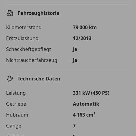
Einberechnete Gebühren
€ 0,-
Fahrzeughistorie
Effektivzinsatz
7,50 %
Kilometerstand
79 000 km
Sollzinssatz
7,25 %
Erstzulassung
12/2013
Monatliche Rate
€ 644,53
Scheckheftgepflegt
Ja
Die tatsächlichen Konditionen sind abhängig von Ihrer Bonität sowie
Nichtraucherfahrzeug
Ja
von der von Ihnen gewählten Bank. Rückzahlungszeitraum 1-10
Jahre. Zinsspanne Sollzinssatz: 2,90% - 14,90%.
Jetzt berechnen
Technische Daten
Leistung
331 kW (450 PS)
Getriebe
Automatik
Hubraum
4 163 cm³
Gänge
7