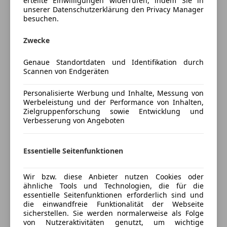
erteilte Einwilligungen widerrufen, indem Sie in
Multifunktionslenkrad
Klappenabgasanlage kann je nach Stimmung dezent
unserer Datenschutzerklärung den Privacy Manager
Navigationssystem
besuchen.
oder schön kernig klingen. Das lässt sich über
Schlüssellose Zentralverriegelung
verschiedene Module oder eine eigene
Mehr anzeigen
Zwecke
Sitzheizung
Fernbedienung steuern.
teilb. Rücksitzbank
Genaue Standortdaten und Identifikation durch
Preisbewertung
Tempomat
Verbaut sind K&W Gewindefedern, Distanzscheiben
Scannen von Endgeräten
vorne, ein Frontsplitter, Seitenschweller, Flaps,
Unterhaltung/Media
Mehr anzeigen
Diffusor, Spoiler Cap und MB Design Felgen. Alles ist
Personalisierte Werbung und Inhalte, Messung von
Werbeleistung und der Performance von Inhalten,
Bluetooth
eingetragen. Die originalen Federn gebe ich dazu.
Zielgruppenforschung sowie Entwicklung und
Bordcomputer
Verbesserung von Angeboten
Versicherung
CD
Ebenfalls dabei: eine Vorschalldämpfer-Attrappe und
Freisprecheinrichtung
zwei zusätzliche Rohre, falls man den
Kfz-Versicherung
Essentielle Seitenfunktionen
Radio
Mittelschalldämpfer tauschen möchte. Für mich wäre
Soundsystem
das aber deutlich zu laut gewesen.
Versicherungsschutz an Ihre Bedürfnisse
USB
Wir bzw. diese Anbieter nutzen Cookies oder
anpassen
ähnliche Tools und Technologien, die für die
Die hintere Bremsanlage wurde vor Kurzem erneuert,
Sicherheit
essentielle Seitenfunktionen erforderlich sind und
Freischaden-Gutschein ab Stufe 0
natürlich mit originalen Audi Teilen. Verbaut sind die
die einwandfreie Funktionalität der Webseite
Airbag hinten
sicherstellen. Sie werden normalerweise als Folge
sportlichen, gewölbten und gelochten
Auto einfach online versichern & Rabatt holen
von Nutzeraktivitäten genutzt, um wichtige
Beifahrerairbag