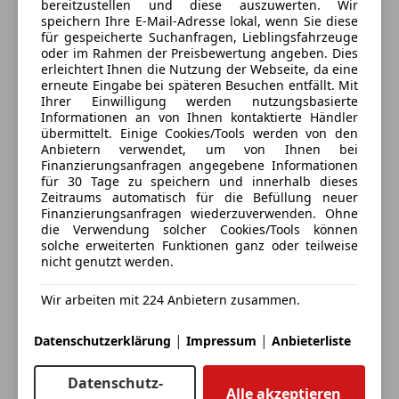
Sportsitze
bereitzustellen und diese auszuwerten. Wir
speichern Ihre E-Mail-Adresse lokal, wenn Sie diese
Tuning
für gespeicherte Suchanfragen, Lieblingsfahrzeuge
oder im Rahmen der Preisbewertung angeben. Dies
erleichtert Ihnen die Nutzung der Webseite, da eine
erneute Eingabe bei späteren Besuchen entfällt. Mit
Ihrer Einwilligung werden nutzungsbasierte
3 ähnliche Fahrzeuge gefunden
Informationen an von Ihnen kontaktierte Händler
übermittelt. Einige Cookies/Tools werden von den
Ich erlaube den Händlern dieser
Anbietern verwendet, um von Ihnen bei
Fahrzeuge mich zu kontaktieren.
Finanzierungsanfragen angegebene Informationen
für 30 Tage zu speichern und innerhalb dieses
Zeitraums automatisch für die Befüllung neuer
Dein Name
Finanzierungsanfragen wiederzuverwenden. Ohne
die Verwendung solcher Cookies/Tools können
solche erweiterten Funktionen ganz oder teilweise
nicht genutzt werden.
Deine E-Mail
Wir arbeiten mit 224 Anbietern zusammen.
|
|
Datenschutzerklärung
Impressum
Anbieterliste
Deine Telefonnummer (optional)
Datenschutz-
Alle akzeptieren