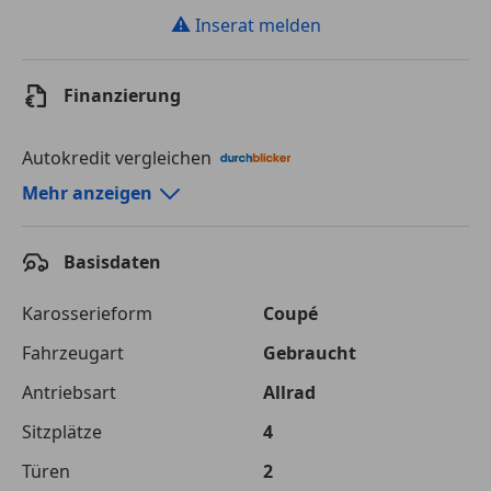
⚠
Inserat melden
Finanzierung
Autokredit vergleichen
Autokredit-Rechner von durchblicker.at
Mehr anzeigen
Einfach Rate berechnen und günstige Konditionen
finden!
Basisdaten
Autokredit vergleichen
Karosserieform
Coupé
Laufzeit
120 Monate
Fahrzeugart
Gebraucht
Antriebsart
Allrad
Kreditbetrag
€ 54 900,-
Sitzplätze
4
Zu zahlender
€ 77 344,-
Gesamtbetrag
Türen
2