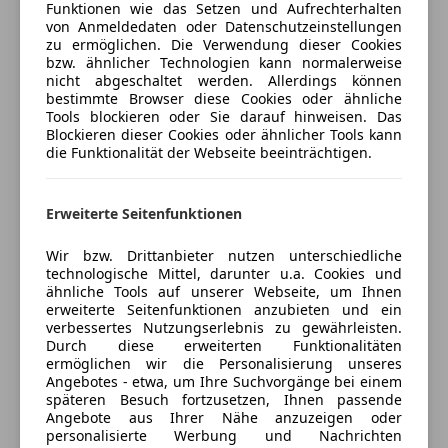
Bremsscheiben inklusive originaler Beläge. Die Reifen
Funktionen wie das Setzen und Aufrechterhalten
ESP
(Falken 275/30 R20) sind praktisch neu und haben
von Anmeldedaten oder Datenschutzeinstellungen
Fahrerairbag
zu ermöglichen. Die Verwendung dieser Cookies
erst rund 500 Kilometer hinter sich. Das Pickerl ist
Jetzt berechnen
bzw. ähnlicher Technologien kann normalerweise
Isofix
frisch.
nicht abgeschaltet werden. Allerdings können
Kopfairbag
bestimmte Browser diese Cookies oder ähnliche
LED-Tagfahrlicht
Tools blockieren oder Sie darauf hinweisen. Das
Die Folie kann ich auf Wunsch entfernen oder auch
Blockieren dieser Cookies oder ähnlicher Tools kann
Verkäufer
Privat
Reifendruckkontrollsystem
komplett neu in derselben Farbe folieren lassen.
die Funktionalität der Webseite beeinträchtigen.
Seitenairbag
2231 Strasshof, AT
Totwinkel-Assistent
Der Wagen wurde immer warm gefahren, steht in
Traktionskontrolle
Erweiterte Seitenfunktionen
der Garage und hat nie Winter gesehen.
Kontakt
Xenonscheinwerfer
Wir bzw. Drittanbieter nutzen unterschiedliche
Zentralverriegelung
Die Originalfarbe ist Weiß.
technologische Mittel, darunter u.a. Cookies und
Zentralverriegelung mit Funkfernbedienung
ähnliche Tools auf unserer Webseite, um Ihnen
Anbieter kontaktieren
erweiterte Seitenfunktionen anzubieten und ein
Besichtigung und Probefahrt sind nach Absprache
Extras
verbessertes Nutzungserlebnis zu gewährleisten.
jederzeit möglich. Bei Fragen einfach anrufen: +43
Durch diese erweiterten Funktionalitäten
Deine Nachricht
Elektronische Parkbremse
664 595 7141.
ermöglichen wir die Personalisierung unseres
Schaltwippen
Angebotes - etwa, um Ihre Suchvorgänge bei einem
späteren Besuch fortzusetzen, Ihnen passende
Spoiler
Angebote aus Ihrer Nähe anzuzeigen oder
Sportfahrwerk
personalisierte Werbung und Nachrichten