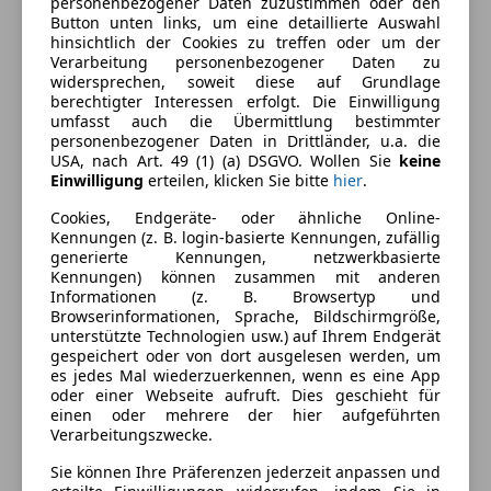
personenbezogener Daten zuzustimmen oder den
Kraftstoffverbrauch
10,50
l/100 km (komb.)
Button unten links, um eine detaillierte Auswahl
hinsichtlich der Cookies zu treffen oder um der
CO₂-Emissionen
245 g/km (komb.)
Verarbeitung personenbezogener Daten zu
widersprechen, soweit diese auf Grundlage
berechtigter Interessen erfolgt. Die Einwilligung
umfasst auch die Übermittlung bestimmter
Ausstattung
personenbezogener Daten in Drittländer, u.a. die
USA, nach Art. 49 (1) (a) DSGVO. Wollen Sie
keine
Komfort
Mehr anzeigen
Einwilligung
erteilen, klicken Sie bitte
hier
.
Armlehne
Cookies, Endgeräte- oder ähnliche Online-
Kennungen (z. B. login-basierte Kennungen, zufällig
Einparkhilfe
Fahrzeugbeschreibung
generierte Kennungen, netzwerkbasierte
Einparkhilfe Rückfahrkamera
Kennungen) können zusammen mit anderen
Einparkhilfe Sensoren hinten
Informationen (z. B. Browsertyp und
Ich trenne mich schweren Herzens von meinem
Browserinformationen, Sprache, Bildschirmgröße,
Einparkhilfe Sensoren vorne
gepflegten Audi RS5 Facelift mit dem 4,2-Liter V8
unterstützte Technologien usw.) auf Ihrem Endgerät
Elektrische Fensterheber
Sauger. Das Auto ist in einem wirklich tollen Zustand.
gespeichert oder von dort ausgelesen werden, um
Elektrische Heckklappe
es jedes Mal wiederzuerkennen, wenn es eine App
Alle Services wurden pünktlich und ausschließlich in
oder einer Webseite aufruft. Dies geschieht für
Elektrische Seitenspiegel
Fachwerkstätten gemacht.
einen oder mehrere der hier aufgeführten
Elektrische Sitze
Verarbeitungszwecke.
Getönte Scheiben
An Bord ist die Bang-&-Olufsen Anlage, die beim
Sie können Ihre Präferenzen jederzeit anpassen und
Lederlenkrad
entspannten Cruisen richtig Spaß macht. Die