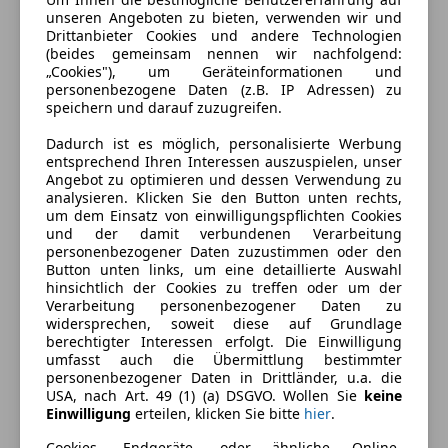
Gänge
8
unseren Angeboten zu bieten, verwenden wir und
Drittanbieter Cookies und andere Technologien
Zylinder
6
(beides gemeinsam nennen wir nachfolgend:
„Cookies"), um Geräteinformationen und
personenbezogene Daten (z.B. IP Adressen) zu
speichern und darauf zuzugreifen.
Dadurch ist es möglich, personalisierte Werbung
entsprechend Ihren Interessen auszuspielen, unser
Angebot zu optimieren und dessen Verwendung zu
analysieren. Klicken Sie den Button unten rechts,
um dem Einsatz von einwilligungspflichten Cookies
und der damit verbundenen Verarbeitung
personenbezogener Daten zuzustimmen oder den
Button unten links, um eine detaillierte Auswahl
hinsichtlich der Cookies zu treffen oder um der
Verarbeitung personenbezogener Daten zu
widersprechen, soweit diese auf Grundlage
berechtigter Interessen erfolgt. Die Einwilligung
umfasst auch die Übermittlung bestimmter
personenbezogener Daten in Drittländer, u.a. die
USA, nach Art. 49 (1) (a) DSGVO. Wollen Sie
keine
Einwilligung
erteilen, klicken Sie bitte
hier
.
Energieverbrauch
Cookies, Endgeräte- oder ähnliche Online-