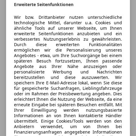
Erweiterte Seitenfunktionen
Bordcomputer
DAB-Radio
Wir bzw. Drittanbieter nutzen unterschiedliche
Freisprecheinrichtung
technologische Mittel, darunter u.a. Cookies und
Induktionsladen für Smartphones
ähnliche Tools auf unserer Webseite, um Ihnen
erweiterte Seitenfunktionen anzubieten und ein
Musikstreaming integriert
verbessertes Nutzungserlebnis zu gewährleisten.
Radio
Durch diese erweiterten Funktionalitäten
Soundsystem
ermöglichen wir die Personalisierung unseres
3 ähnliche Fahrzeuge gefunden
Angebotes - etwa, um Ihre Suchvorgänge bei einem
USB
späteren Besuch fortzusetzen, Ihnen passende
Ich erlaube den Händlern dieser
Volldigitales Kombiinstrument
Angebote aus Ihrer Nähe anzuzeigen oder
Fahrzeuge mich zu kontaktieren.
W-Lan / Wifi Hotspot
personalisierte Werbung und Nachrichten
bereitzustellen und diese auszuwerten. Wir
Sicherheit
speichern Ihre E-Mail-Adresse lokal, wenn Sie diese
Dein Name
für gespeicherte Suchanfragen, Lieblingsfahrzeuge
ABS
oder im Rahmen der Preisbewertung angeben. Dies
erleichtert Ihnen die Nutzung der Webseite, da eine
Abstandstempomat
erneute Eingabe bei späteren Besuchen entfällt. Mit
Abstandswarner
Ihrer Einwilligung werden nutzungsbasierte
Deine E-Mail
Airbag hinten
Informationen an von Ihnen kontaktierte Händler
übermittelt. Einige Cookies/Tools werden von den
Alarmanlage
Anbietern verwendet, um von Ihnen bei
Beifahrerairbag
Finanzierungsanfragen angegebene Informationen