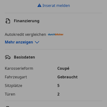
⚠
Inserat melden
Finanzierung
Autokredit vergleichen
Autokredit-Rechner von durchblicker.at
Mehr anzeigen
Einfach Rate berechnen und günstige Konditionen
finden!
Basisdaten
Autokredit vergleichen
Karosserieform
Coupé
Laufzeit
120 Monate
Fahrzeugart
Gebraucht
Sitzplätze
5
Kreditbetrag
€ 75 000,-
Türen
2
Zu zahlender
€ 105 661,-
Gesamtbetrag