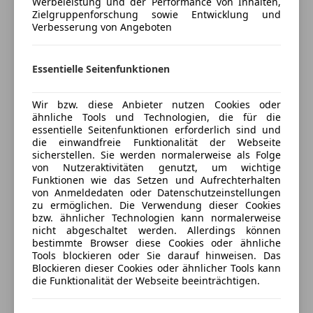
Werbeleistung und der Performance von Inhalten,
anpassen
Head-up display
Zielgruppenforschung sowie Entwicklung und
Lederlenkrad
Verbesserung von Angeboten
Freischaden-Gutschein ab Stufe 0
Lichtsensor
Auto einfach online versichern & Rabatt holen
Lordosenstütze
Essentielle Seitenfunktionen
Massagesitze
Multifunktionslenkrad
Jetzt berechnen
Wir bzw. diese Anbieter nutzen Cookies oder
Navigationssystem
ähnliche Tools und Technologien, die für die
Regensensor
essentielle Seitenfunktionen erforderlich sind und
Schlüssellose Zentralverriegelung
die einwandfreie Funktionalität der Webseite
sicherstellen. Sie werden normalerweise als Folge
Sitzheizung
Verkäufer
Privat
von Nutzeraktivitäten genutzt, um wichtige
Sitzheizung hinten
Funktionen wie das Setzen und Aufrechterhalten
2281 Raasdorf, AT
Start/Stop-Automatik
von Anmeldedaten oder Datenschutzeinstellungen
zu ermöglichen. Die Verwendung dieser Cookies
Tempomat
bzw. ähnlicher Technologien kann normalerweise
Umklappbarer Beifahrersitz
nicht abgeschaltet werden. Allerdings können
bestimmte Browser diese Cookies oder ähnliche
Anbieter kontaktieren
Unterhaltung/Media
Tools blockieren oder Sie darauf hinweisen. Das
Blockieren dieser Cookies oder ähnlicher Tools kann
Android Auto
die Funktionalität der Webseite beeinträchtigen.
Deine Nachricht
Apple CarPlay
Bluetooth