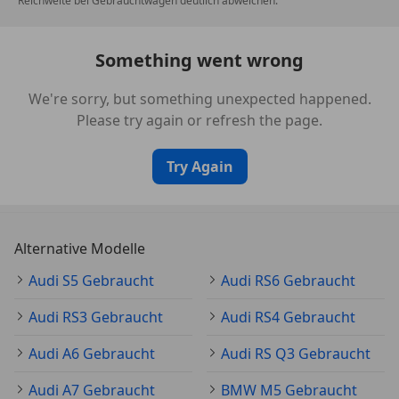
Reichweite bei Gebrauchtwagen deutlich abweichen.
Traktionskontrolle
Verkehrszeichenerkennung
Wegfahrsperre
Something went wrong
Zentralverriegelung
Zentralverriegelung mit Funkfernbedienung
We're sorry, but something unexpected happened.
Please try again or refresh the page.
Extras
Alufelgen
Try Again
Ambientebeleuchtung
Elektronische Parkbremse
Innenspiegel automatisch abblendend
Pannenkit
Alternative Modelle
Schaltwippen
Audi S5 Gebraucht
Audi RS6 Gebraucht
Scheinwerferreinigung
Sommerreifen
Audi RS3 Gebraucht
Audi RS4 Gebraucht
Spoiler
Sportfahrwerk
Audi A6 Gebraucht
Audi RS Q3 Gebraucht
Sportpaket
Audi A7 Gebraucht
BMW M5 Gebraucht
Sportsitze