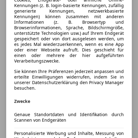
Kraftstoff
Benzin
Kennungen (z. B. login-basierte Kennungen, zufällig
generierte Kennungen, netzwerkbasierte
CO₂-Emissionen
210 g/km (komb.)
Kennungen) können zusammen mit anderen
Informationen (z. B. Browsertyp und
Browserinformationen, Sprache, Bildschirmgröße,
unterstützte Technologien usw.) auf Ihrem Endgerät
Ausstattung
gespeichert oder von dort ausgelesen werden, um
es jedes Mal wiederzuerkennen, wenn es eine App
Komfort
Mehr anzeigen
oder einer Webseite aufruft. Dies geschieht für
einen oder mehrere der hier aufgeführten
3-Zonen-Klimaautomatik
Verarbeitungszwecke.
Armlehne
Preisbewertung
Sie können Ihre Präferenzen jederzeit anpassen und
Beheizbares Lenkrad
erteilte Einwilligungen widerrufen, indem Sie in
Einparkhilfe
unserer Datenschutzerklärung den Privacy Manager
Mehr anzeigen
besuchen.
Einparkhilfe Rückfahrkamera
Einparkhilfe Sensoren hinten
Zwecke
Versicherung
Einparkhilfe Sensoren vorne
Elektrische Fensterheber
Genaue Standortdaten und Identifikation durch
Kfz-Versicherung
Elektrische Seitenspiegel
Scannen von Endgeräten
Elektrische Sitze
Personalisierte Werbung und Inhalte, Messung von
Versicherungsschutz an Ihre Bedürfnisse
Getönte Scheiben