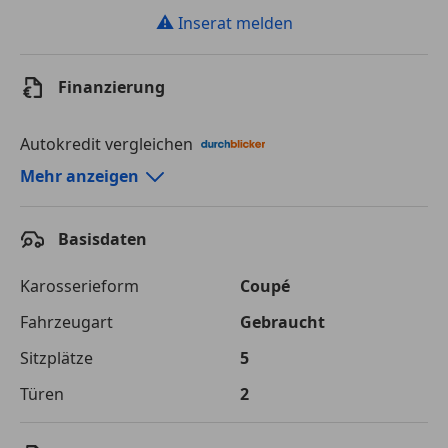
⚠
Inserat melden
Finanzierung
Autokredit vergleichen
Autokredit-Rechner von durchblicker.at
Mehr anzeigen
Einfach Rate berechnen und günstige Konditionen
finden!
Basisdaten
Autokredit vergleichen
Karosserieform
Coupé
Laufzeit
120 Monate
Fahrzeugart
Gebraucht
Sitzplätze
5
Kreditbetrag
€ 50 000,-
Türen
2
Zu zahlender
€ 70 441,-
Gesamtbetrag