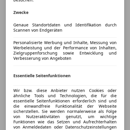
teilb. Rücksitzbank
ist letzte Preis" werden ignoriert)
Tempomat
Das Auto ist über den Winter abgemeldet
Zwecke
Unterhaltung/Media
Genaue Standortdaten und Identifikation durch
Bluetooth
Preisbewertung
Scannen von Endgeräten
CD
Freisprecheinrichtung
Personalisierte Werbung und Inhalte, Messung von
Mehr anzeigen
Werbeleistung und der Performance von Inhalten,
MP3
Zielgruppenforschung sowie Entwicklung und
Radio
Verbesserung von Angeboten
Versicherung
Soundsystem
W-Lan / Wifi Hotspot
Kfz-Versicherung
Essentielle Seitenfunktionen
Sicherheit
Versicherungsschutz an Ihre Bedürfnisse
ABS
Wir bzw. diese Anbieter nutzen Cookies oder
ähnliche Tools und Technologien, die für die
anpassen
Airbag hinten
essentielle Seitenfunktionen erforderlich sind und
Beifahrerairbag
die einwandfreie Funktionalität der Webseite
Freischaden-Gutschein ab Stufe 0
ESP
sicherstellen. Sie werden normalerweise als Folge
Auto einfach online versichern & Rabatt holen
von Nutzeraktivitäten genutzt, um wichtige
Fahrerairbag
Funktionen wie das Setzen und Aufrechterhalten
Isofix
von Anmeldedaten oder Datenschutzeinstellungen