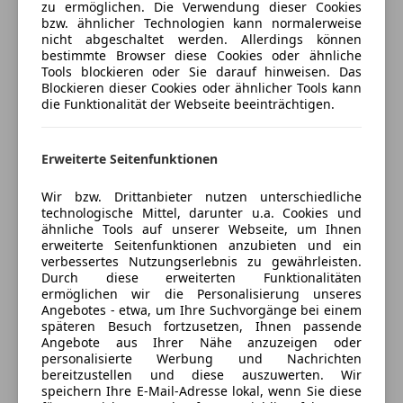
Kopfairbag
zu ermöglichen. Die Verwendung dieser Cookies
Jetzt berechnen
bzw. ähnlicher Technologien kann normalerweise
Kurvenlicht
nicht abgeschaltet werden. Allerdings können
LED-Scheinwerfer
bestimmte Browser diese Cookies oder ähnliche
LED-Tagfahrlicht
Tools blockieren oder Sie darauf hinweisen. Das
Blockieren dieser Cookies oder ähnlicher Tools kann
Notbremsassistent
Verkäufer
Privat
die Funktionalität der Webseite beeinträchtigen.
Notrufsystem
4600 Wels, AT
Reifendruckkontrollsystem
Seitenairbag
Erweiterte Seitenfunktionen
Servolenkung
Wir bzw. Drittanbieter nutzen unterschiedliche
Wegfahrsperre
Anbieter kontaktieren
technologische Mittel, darunter u.a. Cookies und
Zentralverriegelung mit Funkfernbedienung
ähnliche Tools auf unserer Webseite, um Ihnen
erweiterte Seitenfunktionen anzubieten und ein
Deine Nachricht
Extras
verbessertes Nutzungserlebnis zu gewährleisten.
Durch diese erweiterten Funktionalitäten
Alufelgen
ermöglichen wir die Personalisierung unseres
Innenspiegel automatisch abblendend
Angebotes - etwa, um Ihre Suchvorgänge bei einem
späteren Besuch fortzusetzen, Ihnen passende
Notrad
Angebote aus Ihrer Nähe anzuzeigen oder
Scheinwerferreinigung
personalisierte Werbung und Nachrichten
Spoiler
bereitzustellen und diese auszuwerten. Wir
speichern Ihre E-Mail-Adresse lokal, wenn Sie diese
Sportfahrwerk