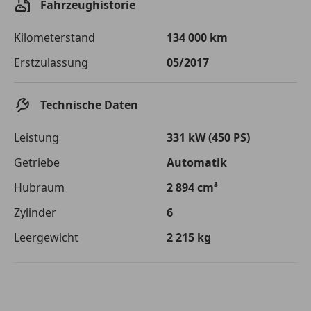
Fahrzeughistorie
Einberechnete Gebühren
€ 0,-
Kilometerstand
134 000 km
Effektivzinsatz
7,50 %
Erstzulassung
05/2017
Sollzinssatz
7,25 %
Monatliche Rate
€ 587,01
Technische Daten
Die tatsächlichen Konditionen sind abhängig von Ihrer Bonität sowie
Leistung
331 kW (450 PS)
von der von Ihnen gewählten Bank. Rückzahlungszeitraum 1-10
Jahre. Zinsspanne Sollzinssatz: 2,90% - 14,90%.
Getriebe
Automatik
Jetzt berechnen
Hubraum
2 894 cm³
Zylinder
6
Leergewicht
2 215 kg