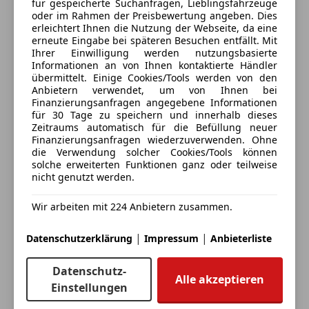
für gespeicherte Suchanfragen, Lieblingsfahrzeuge
Sportsitze
oder im Rahmen der Preisbewertung angeben. Dies
Sprachsteuerung
erleichtert Ihnen die Nutzung der Webseite, da eine
3 ähnliche Fahrzeuge gefunden
erneute Eingabe bei späteren Besuchen entfällt. Mit
Ihrer Einwilligung werden nutzungsbasierte
Ich erlaube den Händlern dieser
Informationen an von Ihnen kontaktierte Händler
Fahrzeuge mich zu kontaktieren.
übermittelt. Einige Cookies/Tools werden von den
Anbietern verwendet, um von Ihnen bei
Finanzierungsanfragen angegebene Informationen
Dein Name
für 30 Tage zu speichern und innerhalb dieses
Zeitraums automatisch für die Befüllung neuer
Finanzierungsanfragen wiederzuverwenden. Ohne
die Verwendung solcher Cookies/Tools können
solche erweiterten Funktionen ganz oder teilweise
Deine E-Mail
nicht genutzt werden.
Wir arbeiten mit 224 Anbietern zusammen.
Deine Telefonnummer (optional)
|
|
Datenschutzerklärung
Impressum
Anbieterliste
Datenschutz-
Alle akzeptieren
Ich möchte auf meine Interessen zugeschnittene Angebote und
Einstellungen
Neuigkeiten der AutoScout24 GmbH per E-Mail erhalten. Ich
kann diese
Einwilligung
jederzeit mit Wirkung für die Zukunft