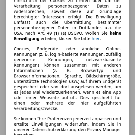
hinsichtlich der Cookies zu treffen oder um der
Ausstattung
Verarbeitung personenbezogener Daten zu
widersprechen, soweit diese auf Grundlage
Komfort
Mehr anzeigen
berechtigter Interessen erfolgt. Die Einwilligung
umfasst auch die Übermittlung bestimmter
Armlehne
personenbezogener Daten in Drittländer, u.a. die
USA, nach Art. 49 (1) (a) DSGVO. Wollen Sie
keine
Einparkhilfe
Farbe und Innenausstattung
Einwilligung
erteilen, klicken Sie bitte
hier
.
Einparkhilfe selbstlenkendes System
Einparkhilfe Sensoren hinten
Cookies, Endgeräte- oder ähnliche Online-
Lackierung
Andere
Kennungen (z. B. login-basierte Kennungen, zufällig
Einparkhilfe Sensoren vorne
generierte Kennungen, netzwerkbasierte
Elektrische Seitenspiegel
Kennungen) können zusammen mit anderen
Fahrzeugbeschreibung
Elektrische Sitze
Informationen (z. B. Browsertyp und
Browserinformationen, Sprache, Bildschirmgröße,
Getönte Scheiben
unterstützte Technologien usw.) auf Ihrem Endgerät
SOMMERAKTION BIS 28.7. 49.999€
Klimaautomatik
gespeichert oder von dort ausgelesen werden, um
Ich verkauf hier meinen Audi RS5 2,9l TT aus dem Jahr
Lederlenkrad
es jedes Mal wiederzuerkennen, wenn es eine App
2017. Das Jahr hat nahezu eine Vollausstattung und
oder einer Webseite aufruft. Dies geschieht für
Multifunktionslenkrad
einen oder mehrere der hier aufgeführten
hat noch keinen Winter gesehen, daher auch keine
Navigationssystem
Verarbeitungszwecke.
Winterreifen. Besondere Highlights sind die
Regensensor
Massagesitze, Abstandtempomat/Lane Assist, Head
Sie können Ihre Präferenzen jederzeit anpassen und
Sitzheizung
erteilte Einwilligungen widerrufen, indem Sie in
Up Display und vieles mehr.
Start/Stop-Automatik
unserer Datenschutzerklärung den Privacy Manager
Der Preis ist vor Ort verhandelbar (Anfragen zu "was
besuchen.