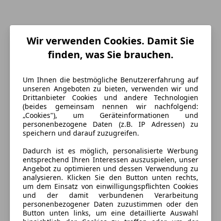
Wir verwenden Cookies. Damit Sie
finden, was Sie brauchen.
Um Ihnen die bestmögliche Benutzererfahrung auf
unseren Angeboten zu bieten, verwenden wir und
Drittanbieter Cookies und andere Technologien
(beides gemeinsam nennen wir nachfolgend:
„Cookies"), um Geräteinformationen und
personenbezogene Daten (z.B. IP Adressen) zu
speichern und darauf zuzugreifen.
Energieverbrauch
Dadurch ist es möglich, personalisierte Werbung
Schadstoffklasse
Euro 6
entsprechend Ihren Interessen auszuspielen, unser
Angebot zu optimieren und dessen Verwendung zu
Kraftstoff
Benzin
analysieren. Klicken Sie den Button unten rechts,
um dem Einsatz von einwilligungspflichten Cookies
Kraftstoffverbrauch
10,50
l/100 km (komb.)
und der damit verbundenen Verarbeitung
personenbezogener Daten zuzustimmen oder den
Button unten links, um eine detaillierte Auswahl