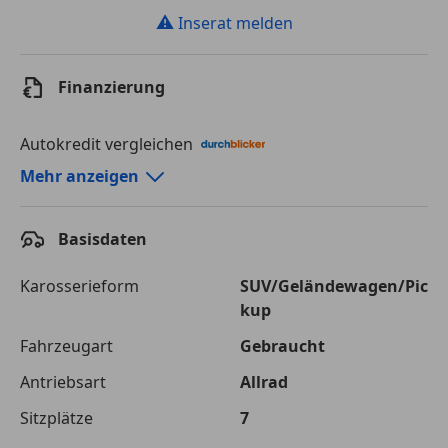
⚠
Inserat melden
Finanzierung
Autokredit vergleichen
Autokredit-Rechner von durchblicker.at
Mehr anzeigen
Einfach Rate berechnen und günstige Konditionen
finden!
Basisdaten
Autokredit vergleichen
Karosserieform
SUV/Geländewagen/Pic
kup
Laufzeit
120 Monate
Fahrzeugart
Gebraucht
Kreditbetrag
€ 55 000,-
Antriebsart
Allrad
Zu zahlender
€ 77 485,-
Sitzplätze
7
Gesamtbetrag