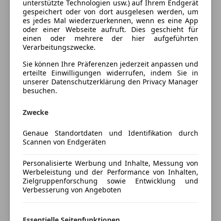
unterstützte Technologien usw.) auf Ihrem Endgerät
Elektrische Fensterheber
Innenausstattung
gespeichert oder von dort ausgelesen werden, um
Elektrische Heckklappe
es jedes Mal wiederzuerkennen, wenn es eine App
Innenausstattung
Vollleder
Elektrische Seitenspiegel
oder einer Webseite aufruft. Dies geschieht für
einen oder mehrere der hier aufgeführten
Elektrische Sitze
Verarbeitungszwecke.
Getönte Scheiben
Fahrzeugbeschreibung
Sie können Ihre Präferenzen jederzeit anpassen und
Head-up display
erteilte Einwilligungen widerrufen, indem Sie in
Klimaautomatik
ONE OF ONE - Einzelstück // Neupreis über €
unserer Datenschutzerklärung den Privacy Manager
Lederausstattung
200.000,-
besuchen.
Lederlenkrad
Lichtsensor
Zwecke
Audi SQ7
der
AUDI exclusive Manufaktur
.
Lordosenstütze
Genaue Standortdaten und Identifikation durch
Luftfederung
In makellosem Zustand.
Scannen von Endgeräten
Massagesitze
Multifunktionslenkrad
Service NEU, Winterreifen NEU
Personalisierte Werbung und Inhalte, Messung von
Navigationssystem
Werbeleistung und der Performance von Inhalten,
Zielgruppenforschung sowie Entwicklung und
Panoramadach
AUDI Exclusiv Lackierung misanorotmetallic
Verbesserung von Angeboten
Regensensor
AUDI Manufaktur Volllederausstattung in Cognac
Mehr anzeigen
Schlüssellose Zentralverriegelung
mit Ziernähten misanorot
Sitzheizung
Essentielle Seitenfunktionen