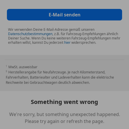
Pannenkit
Partikelfilter
E-Mail senden
Reserverad
Schaltwippen
Wir verwenden Deine E-Mail-Adresse gemäß unseren
Scheinwerferreinigung
Datenschutzbestimmungen
, z.B. für Fahrzeug-Empfehlungen ähnlich
Deiner Suche. Wenn Du keine weiteren Fahrzeug-Empfehlungen mehr
Sommerreifen
erhalten willst, kannst Du jederzeit
hier
widersprechen.
Spoiler
Sportpaket
Sportsitze
MwSt. ausweisbar
Sprachsteuerung
Herstellerangabe für Neufahrzeuge. Je nach Kilometerstand,
Fahrverhalten, Batteriealter und Ladeverhalten kann die elektrische
Reichweite bei Gebrauchtwagen deutlich abweichen.
Something went wrong
We're sorry, but something unexpected happened.
Please try again or refresh the page.