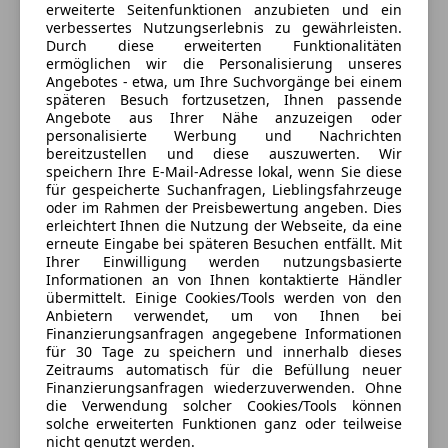
Rear Seat Entertainment AUDI exclusive mit 2
erweiterte Seitenfunktionen anzubieten und ein
Verkäufer
Privat
ABS
verbessertes Nutzungserlebnis zu gewährleisten.
individuellen Tabletts
Durch diese erweiterten Funktionalitäten
Abstandstempomat
ermöglichen wir die Personalisierung unseres
8225 Pöllau, AT
Abstandswarner
alleine diese vier Ausstattungs-Extras hatten einen
Angebotes - etwa, um Ihre Suchvorgänge bei einem
Airbag hinten
späteren Besuch fortzusetzen, Ihnen passende
Neupreis von über € 35.000.-
Kontakt
Angebote aus Ihrer Nähe anzuzeigen oder
Alarmanlage
personalisierte Werbung und Nachrichten
Beifahrerairbag
Nachtsichassistent
bereitzustellen und diese auszuwerten. Wir
ESP
speichern Ihre E-Mail-Adresse lokal, wenn Sie diese
Anhängerkupplung elektrisch schwenkbar
für gespeicherte Suchanfragen, Lieblingsfahrzeuge
Fahrerairbag
Anbieter kontaktieren
Allradlenkung
oder im Rahmen der Preisbewertung angeben. Dies
Fernlichtassistent
Keyless go and Drive
erleichtert Ihnen die Nutzung der Webseite, da eine
Deine Nachricht
Geschwindigkeits-begrenzungsanlage
erneute Eingabe bei späteren Besuchen entfällt. Mit
Soft Close Automatik für alle Türen
Ihrer Einwilligung werden nutzungsbasierte
Isofix
Doppelverglasung in den Türen
Informationen an von Ihnen kontaktierte Händler
Kopfairbag
S - Sportsitze PLUS in Vollleder gesteppt
übermittelt. Einige Cookies/Tools werden von den
LED-Scheinwerfer
Anbietern verwendet, um von Ihnen bei
AUDI advanced Fahrwerkspaket
Finanzierungsanfragen angegebene Informationen
LED-Tagfahrlicht
AUDi assist advanced mit sämtlichen Assistenten
für 30 Tage zu speichern und innerhalb dieses
Müdigkeitswarnsystem
WLAN HotspotHandy
Zeitraums automatisch für die Befüllung neuer
Nachtsicht-Assistent
Finanzierungsanfragen wiederzuverwenden. Ohne
Integration mit Blootooth und induktiven Laden…..
die Verwendung solcher Cookies/Tools können
Notbremsassistent
und vieles mehr
solche erweiterten Funktionen ganz oder teilweise
Notrufsystem
nicht genutzt werden.