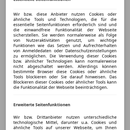
S-Line Multikontursitze Raute gesteppt
Preisbewertung
Sitzheizung hinten
Armaturentafel und Türen in Volleder schwarz mit
Start/Stop-Automatik
Nähten in misanorot
Wir bzw. diese Anbieter nutzen Cookies oder
ähnliche Tools und Technologien, die für die
Mehr anzeigen
teilb. Rücksitzbank
Türverkleidungen in Alcantara Cognac
essentielle Seitenfunktionen erforderlich sind und
Tempomat
Dritte Sitzreihe elektrisch bedienbar in Volleder
die einwandfreie Funktionalität der Webseite
Cognac
sicherstellen. Sie werden normalerweise als Folge
Unterhaltung/Media
Versicherung
von Nutzeraktivitäten genutzt, um wichtige
Dachhimmel in Alcantara anthrazit
Funktionen wie das Setzen und Aufrechterhalten
Apple CarPlay
Doppelverglasung
von Anmeldedaten oder Datenschutzeinstellungen
Kfz-Versicherung
Bluetooth
Winterreifen NEU
zu ermöglichen. Die Verwendung dieser Cookies
bzw. ähnlicher Technologien kann normalerweise
Bordcomputer
Versicherungsschutz an Ihre Bedürfnisse
nicht abgeschaltet werden. Allerdings können
CD
Die Ausstattungshighlights:
bestimmte Browser diese Cookies oder ähnliche
anpassen
DAB-Radio
Tools blockieren oder Sie darauf hinweisen. Das
Blockieren dieser Cookies oder ähnlicher Tools kann
Freisprecheinrichtung
Freischaden-Gutschein ab Stufe 0
22 Zoll Felgen AUDI Sport in Titanoptik
die Funktionalität der Webseite beeinträchtigen.
MP3
AUDI Sport Ceramic Composite Bremse
(in
Auto einfach online versichern & Rabatt holen
Radio
Neuzustand)
Soundsystem
Bang und Olufsen High End Soundsystem
(für
Erweiterte Seitenfunktionen
USB
mich das Beste, was jemals in einem Fahrzeug
Jetzt berechnen
W-Lan / Wifi Hotspot
Wir bzw. Drittanbieter nutzen unterschiedliche
verbaut wurde) mit 23 Lautsprechern, Subwoofer
technologische Mittel, darunter u.a. Cookies und
und 1.900 Watt Systemleistung
Sicherheit
ähnliche Tools auf unserer Webseite, um Ihnen