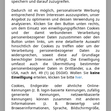
speichern und darauf zuzugreifen.
Energieverbrauch
Dadurch ist es möglich, personalisierte Werbung
entsprechend Ihren Interessen auszuspielen, unser
Schadstoffklasse
Euro 6
Angebot zu optimieren und dessen Verwendung zu
analysieren. Klicken Sie den Button unten rechts,
Kraftstoff
Diesel
um dem Einsatz von einwilligungspflichten Cookies
und der damit verbundenen Verarbeitung
Kraftstoffverbrauch
7,20
l/100 km (komb.)
personenbezogener Daten zuzustimmen oder den
Button unten links, um eine detaillierte Auswahl
hinsichtlich der Cookies zu treffen oder um der
Verarbeitung personenbezogener Daten zu
Ausstattung
widersprechen, soweit diese auf Grundlage
berechtigter Interessen erfolgt. Die Einwilligung
Komfort
Mehr anzeigen
umfasst auch die Übermittlung bestimmter
personenbezogener Daten in Drittländer, u.a. die
360° Kamera
USA, nach Art. 49 (1) (a) DSGVO. Wollen Sie
keine
Einwilligung
erteilen, klicken Sie bitte
hier
.
Armlehne
Farbe und Innenausstattung
Berganfahrassistent
Cookies, Endgeräte- oder ähnliche Online-
Einparkhilfe
Kennungen (z. B. login-basierte Kennungen, zufällig
Außenfarbe
Rot
generierte Kennungen, netzwerkbasierte
Einparkhilfe Rückfahrkamera
Kennungen) können zusammen mit anderen
Lackierung
Metallic
Einparkhilfe Sensoren hinten
Informationen (z. B. Browsertyp und
Einparkhilfe Sensoren vorne
Browserinformationen, Sprache, Bildschirmgröße,
Farbe der
Sonstige