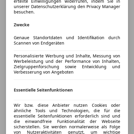
erteilte Einwilligungen widerrufen, indem Sie in
Sitzheizung
Garantieversicherung gegen Aufpreis möglich! Fotos
unserer Datenschutzerklärung den Privacy Manager
Start/Stop-Automatik
und Beschreibung auf www.autoseidl.at oder
besuchen.
telefonische Auskünfte unter 03112/5011, 0664/125
Mehr anzeigen
Unterhaltung/Media
Zwecke
93 83 - Hr. Robert Gollner, 0664/924 09 09 - Hr. Werner
Bordcomputer
Gstättner. www.autoseidl.at - über 300 Fahrzeuge
Genaue Standortdaten und Identifikation durch
Preisbewertung
Freisprecheinrichtung
(Eingabefehler vorbehalten)
Scannen von Endgeräten
Radio
Mehr anzeigen
Soundsystem
Personalisierte Werbung und Inhalte, Messung von
USB
Werbeleistung und der Performance von Inhalten,
Zielgruppenforschung sowie Entwicklung und
Sicherheit
Versicherung
Verbesserung von Angeboten
Abstandstempomat
Kfz-Versicherung
Alarmanlage
Essentielle Seitenfunktionen
Beifahrerairbag
Versicherungsschutz an Ihre Bedürfnisse
Fahrerairbag
Wir bzw. diese Anbieter nutzen Cookies oder
anpassen
Geschwindigkeits-begrenzungsanlage
ähnliche Tools und Technologien, die für die
essentielle Seitenfunktionen erforderlich sind und
Isofix
Freischaden-Gutschein ab Stufe 0
die einwandfreie Funktionalität der Webseite
Laserlicht
sicherstellen. Sie werden normalerweise als Folge
Auto einfach online versichern & Rabatt holen
Reifendruckkontrollsystem
von Nutzeraktivitäten genutzt, um wichtige