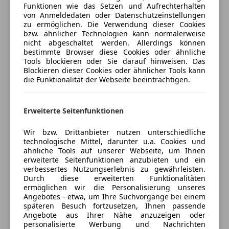
Funktionen wie das Setzen und Aufrechterhalten
Servolenkung
von Anmeldedaten oder Datenschutzeinstellungen
Spurhalteassistent
Jetzt berechnen
zu ermöglichen. Die Verwendung dieser Cookies
Tagfahrlicht
bzw. ähnlicher Technologien kann normalerweise
nicht abgeschaltet werden. Allerdings können
Verkehrszeichenerkennung
bestimmte Browser diese Cookies oder ähnliche
Wegfahrsperre
Tools blockieren oder Sie darauf hinweisen. Das
Verkäufer
Händler
Blockieren dieser Cookies oder ähnlicher Tools kann
Extras
die Funktionalität der Webseite beeinträchtigen.
Alufelgen
Autohaus Seidl GmbH
Anhängerkupplung
4,5
Sterne
Erweiterte Seitenfunktionen
Sternebewertung 4.5 von 5
Dachreling
(89% Weiterempfehlungen)
Innenspiegel automatisch abblendend
Wir bzw. Drittanbieter nutzen unterschiedliche
Anbieter auf AutoScout24 seit 2009
technologische Mittel, darunter u.a. Cookies und
Scheinwerferreinigung
ähnliche Tools auf unserer Webseite, um Ihnen
VERKAUF
Sportsitze
erweiterte Seitenfunktionen anzubieten und ein
Touchscreen
verbessertes Nutzungserlebnis zu gewährleisten.
Geschlossen
Durch diese erweiterten Funktionalitäten
Öffnet um 8:00 Fr.
ermöglichen wir die Personalisierung unseres
Schubertgasse 1
,
Angebotes - etwa, um Ihre Suchvorgänge bei einem
späteren Besuch fortzusetzen, Ihnen passende
8200 Gleisdorf, AT
Angebote aus Ihrer Nähe anzuzeigen oder
personalisierte Werbung und Nachrichten