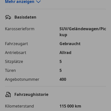
Autokredit-Rechner von durchblicker.at
Mehr anzeigen
Einfach Rate berechnen und günstige Konditionen
finden!
Basisdaten
Autokredit vergleichen
Karosserieform
SUV/Geländewagen/Pic
kup
Laufzeit
120 Monate
Fahrzeugart
Gebraucht
Kreditbetrag
€ 62 900,-
Antriebsart
Allrad
Zu zahlender
€ 88 614,-
Sitzplätze
5
Gesamtbetrag
Türen
5
Einberechnete Gebühren
€ 0,-
Angebotsnummer
400
Effektivzinsatz
7,50 %
Sollzinssatz
7,25 %
Fahrzeughistorie
Monatliche Rate
€ 738,45
Kilometerstand
115 000 km