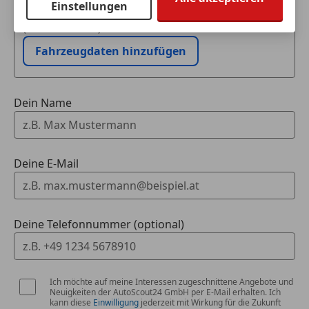
Einstellungen
Ich möchte mein Auto in Zahlung geben
(unverbindlich).
Fahrzeugdaten hinzufügen
Dein Name
Deine E-Mail
Deine Telefonnummer (optional)
Ich möchte auf meine Interessen zugeschnittene Angebote und
Neuigkeiten der AutoScout24 GmbH per E-Mail erhalten. Ich
kann diese
Einwilligung
jederzeit mit Wirkung für die Zukunft