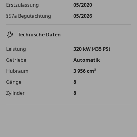
Die tatsächlichen Konditionen sind abhängig von Ihrer Bonität sowie
Erstzulassung
05/2020
von der von Ihnen gewählten Bank. Rückzahlungszeitraum 1-10
Jahre. Zinsspanne Sollzinssatz: 2,90% - 14,90%.
§57a Begutachtung
05/2026
Jetzt berechnen
Technische Daten
Leistung
320 kW (435 PS)
Getriebe
Automatik
Hubraum
3 956 cm³
Gänge
8
Zylinder
8