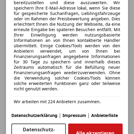
Kontakt
bereitzustellen und diese auszuwerten. Wir
speichern Ihre E-Mail-Adresse lokal, wenn Sie diese
Manuel Seidl
für gespeicherte Suchanfragen, Lieblingsfahrzeuge
oder im Rahmen der Preisbewertung angeben. Dies
erleichtert Ihnen die Nutzung der Webseite, da eine
erneute Eingabe bei späteren Besuchen entfällt. Mit
Anbieter kontaktieren
Ihrer Einwilligung werden nutzungsbasierte
Informationen an von Ihnen kontaktierte Händler
übermittelt. Einige Cookies/Tools werden von den
Deine Nachricht
Anbietern verwendet, um von Ihnen bei
Finanzierungsanfragen angegebene Informationen
für 30 Tage zu speichern und innerhalb dieses
Zeitraums automatisch für die Befüllung neuer
Finanzierungsanfragen wiederzuverwenden. Ohne
die Verwendung solcher Cookies/Tools können
solche erweiterten Funktionen ganz oder teilweise
nicht genutzt werden.
Wir arbeiten mit 224 Anbietern zusammen.
|
|
Datenschutzerklärung
Impressum
Anbieterliste
Eintauschwagen: Kaufen und verkaufen in nur einem
Schritt
Datenschutz-
Alle akzeptieren