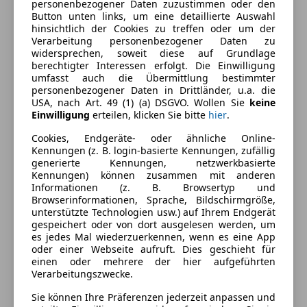
Einparkhilfe
personenbezogener Daten zuzustimmen oder den
Farbe und Innenausstattung
Button unten links, um eine detaillierte Auswahl
Einparkhilfe Rückfahrkamera
hinsichtlich der Cookies zu treffen oder um der
Einparkhilfe Sensoren hinten
Außenfarbe
Schwarz
Verarbeitung personenbezogener Daten zu
Einparkhilfe Sensoren vorne
widersprechen, soweit diese auf Grundlage
Farbe laut Hersteller
Schwarz
berechtigter Interessen erfolgt. Die Einwilligung
Elektrische Fensterheber
umfasst auch die Übermittlung bestimmter
Elektrische Heckklappe
Lackierung
Andere
personenbezogener Daten in Drittländer, u.a. die
Elektrische Seitenspiegel
USA, nach Art. 49 (1) (a) DSGVO. Wollen Sie
keine
Innenausstattung
Vollleder
Einwilligung
erteilen, klicken Sie bitte
hier
.
Elektrische Sitze
Getönte Scheiben
Cookies, Endgeräte- oder ähnliche Online-
Klimaautomatik
Kennungen (z. B. login-basierte Kennungen, zufällig
Fahrzeugbeschreibung
generierte Kennungen, netzwerkbasierte
Lederausstattung
Kennungen) können zusammen mit anderen
Lederlenkrad
SQ7 TDI Faceliftmodell mit 22"Aluräder, Matrix-
Informationen (z. B. Browsertyp und
Lordosenstütze
Browserinformationen, Sprache, Bildschirmgröße,
Laserlicht, Anhängevorrichtung schwenkbar, S-
unterstützte Technologien usw.) auf Ihrem Endgerät
Luftfederung
Sportsitze, Sitzheizung vorne, Sitzbelüftung,
gespeichert oder von dort ausgelesen werden, um
Massagesitze
Luftfahrwerk, Parksensoren, Rückfahrkamera, E-
es jedes Mal wiederzuerkennen, wenn es eine App
Multifunktionslenkrad
oder einer Webseite aufruft. Dies geschieht für
Heckklappe, Soundsystem Bose Premium,
einen oder mehrere der hier aufgeführten
Navigationssystem
Abstandstempomat uvm. Ohne versteckte Gebühren
Verarbeitungszwecke.
Schlüssellose Zentralverriegelung
- §57a Pickerl überprüft - ANMELDEFERTIG! Eintausch-
Sitzbelüftung
Sie können Ihre Präferenzen jederzeit anpassen und
und Finanzierungsmöglichkeit! Gewährleistung!