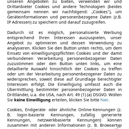
unseren Angeboten zu bieten, verwenden wir und
Drittanbieter Cookies und andere Technologien (beides
gemeinsam nennen wir nachfolgend: „Cookies"), um
Leistung
320 kW (43
Geräteinformationen und personenbezogene Daten (z.B.
IP Adressen) zu speichern und darauf zuzugreifen.
Getriebe
Automati
Dadurch ist es möglich, personalisierte Werbung
Hubraum
3 956 cm³
entsprechend Ihren Interessen auszuspielen, unser
Angebot zu optimieren und dessen Verwendung zu
Gänge
8
analysieren. Klicken Sie den Button unten rechts, um dem
Einsatz von einwilligungspflichten Cookies und der damit
verbundenen Verarbeitung personenbezogener Daten
zuzustimmen oder den Button unten links, um eine
detaillierte Auswahl hinsichtlich der Cookies zu treffen
oder um der Verarbeitung personenbezogener Daten zu
widersprechen, soweit diese auf Grundlage berechtigter
Interessen erfolgt. Die Einwilligung umfasst auch die
Übermittlung bestimmter personenbezogener Daten in
Drittländer, u.a. die USA, nach Art. 49 (1) (a) DSGVO. Wollen
Sie
keine Einwilligung
erteilen, klicken Sie bitte
hier
.
Cookies, Endgeräte- oder ähnliche Online-Kennungen (z.
B. login-basierte Kennungen, zufällig generierte
Kennungen, netzwerkbasierte Kennungen) können
zusammen mit anderen Informationen (z. B. Browsertyp