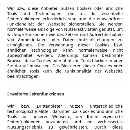
Elektrische
TOP AUSTATTUNG! 8FACHBEREIFT!
Wir bzw. diese Anbieter nutzen Cookies oder ähnliche
Elektrische
Tools und Technologien, die für die essentielle
attraktive Sofortfinanzierungen
Head-up di
Seitenfunktionen erforderlich sind und die einwandfreie
1/3, od. monatlich ohne Anzahlung)
Lederauss
Funktionalität der Webseite sicherstellen. Sie werden
Eintausch möglich!!
normalerweise als Folge von Nutzeraktivitäten genutzt, um
Lederlenk
wichtige Funktionen wie das Setzen und Aufrechterhalten
österreichweite Zustellung möglich
Lichtsenso
von Anmeldedaten oder Datenschutzeinstellungen zu
Besichtigung auch an Sonn & Feiertagen möglich
Lordosens
ermöglichen. Die Verwendung dieser Cookies bzw.
(nach telefonischer Vereinbarung)
ähnlicher Technologien kann normalerweise nicht
Luftfeder
abgeschaltet werden. Allerdings können bestimmte
Multifunkt
Browser diese Cookies oder ähnliche Tools blockieren oder
Navigatio
Mehr anzeigen
Sie darauf hinweisen. Das Blockieren dieser Cookies oder
SOFT CLOSE
ähnlicher Tools kann die Funktionalität der Webseite
Panorama
beeinträchtigen.
HEAD UP
Regensens
Mehr anzeigen
PANORAMADACH
Schiebeda
SOUNDSYSTEM
Schlüssell
Erweiterte Seitenfunktionen
360
Sitzbelüft
KAMERA
Sitzheizun
Wir bzw. Drittanbieter nutzen unterschiedliche
technologische Mittel, darunter u.a. Cookies und ähnliche
22 ZOLL
Standheiz
Tools auf unserer Webseite, um Ihnen erweiterte
Start/Stop
Seitenfunktionen anzubieten und ein verbessertes
Tempomat
Nutzungserlebnis zu gewährleisten. Durch diese