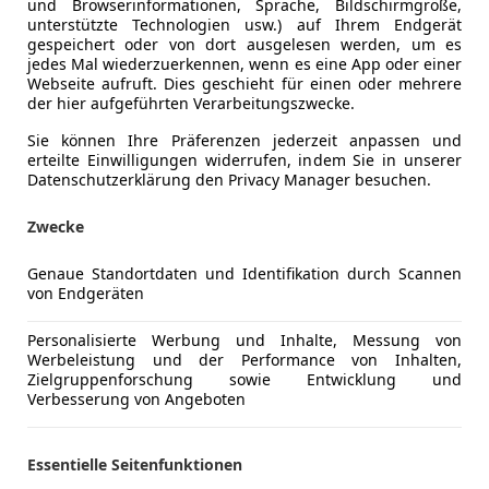
und Browserinformationen, Sprache, Bildschirmgröße,
unterstützte Technologien usw.) auf Ihrem Endgerät
gespeichert oder von dort ausgelesen werden, um es
jedes Mal wiederzuerkennen, wenn es eine App oder einer
Webseite aufruft. Dies geschieht für einen oder mehrere
der hier aufgeführten Verarbeitungszwecke.
Kraftstoff
Diesel
Sie können Ihre Präferenzen jederzeit anpassen und
erteilte Einwilligungen widerrufen, indem Sie in unserer
Datenschutzerklärung den Privacy Manager besuchen.
Komfort
2-Zonen-K
Mehr anzeigen
Zwecke
Armlehne
Beheizbare
Genaue Standortdaten und Identifikation durch Scannen
ng
Außenfarbe
Grau
Berganfahr
von Endgeräten
Einparkhilf
Farbe laut Hersteller
Daytonagr
Einparkhil
Personalisierte Werbung und Inhalte, Messung von
Lackierung
Metallic
Werbeleistung und der Performance von Inhalten,
Einparkhil
Zielgruppenforschung sowie Entwicklung und
Einparkhil
Innenausstattung
Vollleder
Verbesserung von Angeboten
Einparkhil
Elektrisch
Essentielle Seitenfunktionen
Österreichisches Fahrzeug, durchgehend gewartet 
Elektrisch