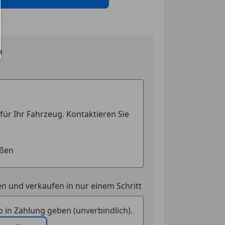
g
t
n
nwerfer
rlicht
swarnsystem
-Assistent
inwerfer
ssistent
tem
kkontrollsystem
ag
ung
ssistent
n und verkaufen in nur einem Schritt
t
Assistent
 in Zahlung geben (unverbindlich).
ontrolle