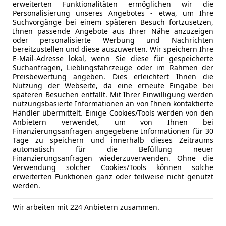
erweiterten Funktionalitäten ermöglichen wir die
Unterhaltung/Media
Android A
Personalisierung unseres Angebotes - etwa, um Ihre
Suchvorgänge bei einem späteren Besuch fortzusetzen,
Apple CarP
Ihnen passende Angebote aus Ihrer Nähe anzuzeigen
Bluetooth
oder personalisierte Werbung und Nachrichten
Bordcompu
bereitzustellen und diese auszuwerten. Wir speichern Ihre
E-Mail-Adresse lokal, wenn Sie diese für gespeicherte
CD
Suchanfragen, Lieblingsfahrzeuge oder im Rahmen der
DAB-Radio
Preisbewertung angeben. Dies erleichtert Ihnen die
Freisprech
Nutzung der Webseite, da eine erneute Eingabe bei
späteren Besuchen entfällt. Mit Ihrer Einwilligung werden
Induktions
nutzungsbasierte Informationen an von Ihnen kontaktierte
Radio
Händler übermittelt. Einige Cookies/Tools werden von den
Soundsys
Anbietern verwendet, um von Ihnen bei
Kfz-Versicherung
Finanzierungsanfragen angegebene Informationen für 30
Sicherheit
ABS
Tage zu speichern und innerhalb dieses Zeitraums
automatisch für die Befüllung neuer
Abstands
Versicherungsschutz an Ihre Bedürfnisse anpa
Finanzierungsanfragen wiederzuverwenden. Ohne die
Abstandsw
Verwendung solcher Cookies/Tools können solche
Freischaden-Gutschein ab Stufe 0
Alarmanla
erweiterten Funktionen ganz oder teilweise nicht genutzt
werden.
Auto einfach online versichern & Rabatt holen
Beifahrera
ESP
Wir arbeiten mit 224 Anbietern zusammen.
Fahrerairb
Jetzt berechnen
Fernlichtas