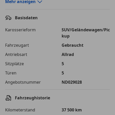
Autokredit-Rechner von durchblicker.at
Mehr anzeigen
Einfach Rate berechnen und günstige Konditionen
finden!
Basisdaten
Autokredit vergleichen
Karosserieform
SUV/Geländewagen/Pic
kup
Laufzeit
120 Monate
Fahrzeugart
Gebraucht
Kreditbetrag
€ 75 000,-
Antriebsart
Allrad
Zu zahlender
€ 105 661,-
Sitzplätze
5
Gesamtbetrag
Türen
5
Einberechnete Gebühren
€ 0,-
Angebotsnummer
ND029028
Effektivzinsatz
7,50 %
Sollzinssatz
7,25 %
Fahrzeughistorie
Monatliche Rate
€ 880,51
Kilometerstand
37 500 km