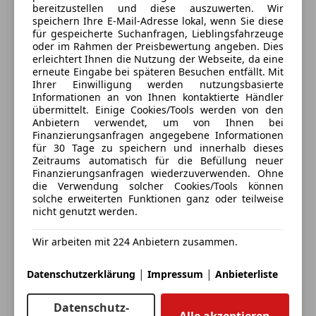
bereitzustellen und diese auszuwerten. Wir
Schriftzug
Alle Fahrzeuge des Anbieters
speichern Ihre E-Mail-Adresse lokal, wenn Sie diese
für gespeicherte Suchanfragen, Lieblingsfahrzeuge
*Normalsitze vorn
oder im Rahmen der Preisbewertung angeben. Dies
Anbieter kontaktieren
erleichtert Ihnen die Nutzung der Webseite, da eine
erneute Eingabe bei späteren Besuchen entfällt. Mit
*Reifenreparaturset
Ihrer Einwilligung werden nutzungsbasierte
Deine Nachricht
Informationen an von Ihnen kontaktierte Händler
übermittelt. Einige Cookies/Tools werden von den
*Spurverlassenswarnung
Anbietern verwendet, um von Ihnen bei
Finanzierungsanfragen angegebene Informationen
*Trennnetz
für 30 Tage zu speichern und innerhalb dieses
Zeitraums automatisch für die Befüllung neuer
Finanzierungsanfragen wiederzuverwenden. Ohne
*Anfahrassistent
die Verwendung solcher Cookies/Tools können
solche erweiterten Funktionen ganz oder teilweise
nicht genutzt werden.
*Start-Stop-System
Wir arbeiten mit 224 Anbietern zusammen.
*Audi smartphone interface
Eintauschwagen: Kaufen und verkaufen in nur einem
Schritt
|
|
Datenschutzerklärung
Impressum
Anbieterliste
*Gepäckraumklappe elektrisch öffnend und
schließend
Ich möchte mein Auto in Zahlung geben
Datenschutz-