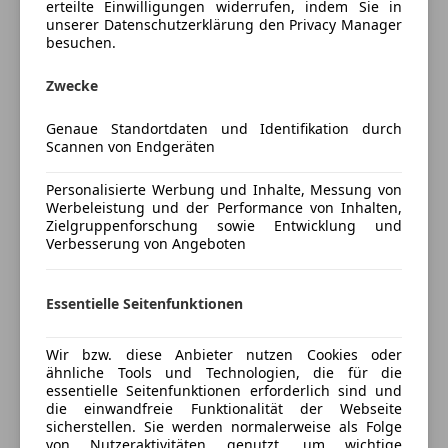
Sportsitze mit elektr. Sitzverstellung inkl. Memory /
erteilte Einwilligungen widerrufen, indem Sie in
Soundsystem
unserer Datenschutzerklärung den Privacy Manager
Panorama Glasschiebedach / Adaptive Air Suspension
Mehr anzeigen
besuchen.
/ Alarmanlage / Matrix LED Scheinwerfer / elektr.
Sicherheit
Heckklappe / Keyless System / Ambiente Lichtpaket /
Zwecke
Preisbewertung
ABS
Optikpaket schwarz plus / Servoschließung / abged.
Abstandstempomat
Seitenscheiben / 22" Alufelgen usw.
Genaue Standortdaten und Identifikation durch
Mehr anzeigen
Alarmanlage
Scannen von Endgeräten
ESP
Fahrerairbag
Personalisierte Werbung und Inhalte, Messung von
Bei weiteren Fragen steht Ihnen unser
Versicherung
Werbeleistung und der Performance von Inhalten,
Fernlichtassistent
Verkaufspersonal gerne zur Verfügung. Gerne
Zielgruppenforschung sowie Entwicklung und
Isofix
nehmen wir auch Ihren Gebrauchtwagen in Zahlung.
Verbesserung von Angeboten
Kfz-Versicherung
Kopfairbag
Fragen Sie nach unseren Finanzierungsangeboten.
Reifendruckkontrollsystem
Versicherungsschutz an Ihre Bedürfnisse
Essentielle Seitenfunktionen
Servolenkung
anpassen
Wegfahrsperre
Serienausstattungen:
Wir bzw. diese Anbieter nutzen Cookies oder
Freischaden-Gutschein ab Stufe 0
*Nichtraucherpaket
Extras
ähnliche Tools und Technologien, die für die
essentielle Seitenfunktionen erforderlich sind und
Auto einfach online versichern & Rabatt holen
Alufelgen
*Gepäckraumabdeckung
die einwandfreie Funktionalität der Webseite
sicherstellen. Sie werden normalerweise als Folge
Innenspiegel automatisch abblendend
von Nutzeraktivitäten genutzt, um wichtige