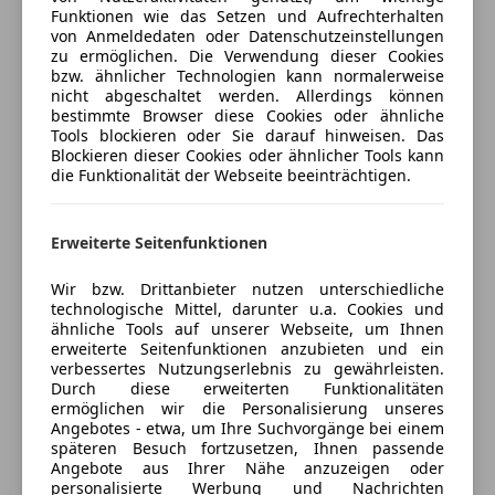
Scheinwerferreinigung
*Sicherheitslenksäule
Jetzt berechnen
Funktionen wie das Setzen und Aufrechterhalten
Sportpaket
von Anmeldedaten oder Datenschutzeinstellungen
zu ermöglichen. Die Verwendung dieser Cookies
Sportsitze
*LED-Heckleuchten
bzw. ähnlicher Technologien kann normalerweise
nicht abgeschaltet werden. Allerdings können
Verkäufer
Händler
*Multifunktionskamera
bestimmte Browser diese Cookies oder ähnliche
Tools blockieren oder Sie darauf hinweisen. Das
Blockieren dieser Cookies oder ähnlicher Tools kann
Ing. Riesemann GmbH
*Innenbeleuchtung
die Funktionalität der Webseite beeinträchtigen.
5
Sterne
Sternebewertung 5 von 5
*Audi pre sense front
(94% Weiterempfehlungen)
Erweiterte Seitenfunktionen
Anbieter auf AutoScout24 seit 2009
*Bordwerkzeug
Wir bzw. Drittanbieter nutzen unterschiedliche
Showroom
technologische Mittel, darunter u.a. Cookies und
*Digitaler Radioempfang (DAB)
Geschlossen
ähnliche Tools auf unserer Webseite, um Ihnen
erweiterte Seitenfunktionen anzubieten und ein
Öffnet um 8:00
verbessertes Nutzungserlebnis zu gewährleisten.
*Elektromechanische Parkbremse
Papiermühlgasse 3
,
Durch diese erweiterten Funktionalitäten
9020 Klagenfurt, AT
ermöglichen wir die Personalisierung unseres
Angebotes - etwa, um Ihre Suchvorgänge bei einem
*Glanzpaket
späteren Besuch fortzusetzen, Ihnen passende
Kontakt
Angebote aus Ihrer Nähe anzuzeigen oder
*Modellbezeichnung und Leistungs-/Technologie-
personalisierte Werbung und Nachrichten