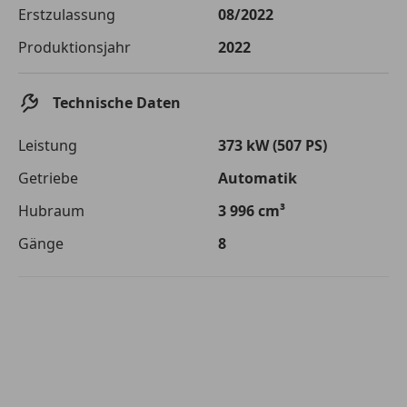
Die tatsächlichen Konditionen sind abhängig von Ihrer Bonität sowie
Erstzulassung
08/2022
von der von Ihnen gewählten Bank. Rückzahlungszeitraum 1-10
Jahre. Zinsspanne Sollzinssatz: 2,90% - 14,90%.
Produktionsjahr
2022
Jetzt berechnen
Technische Daten
Leistung
373 kW (507 PS)
Getriebe
Automatik
Hubraum
3 996 cm³
Gänge
8