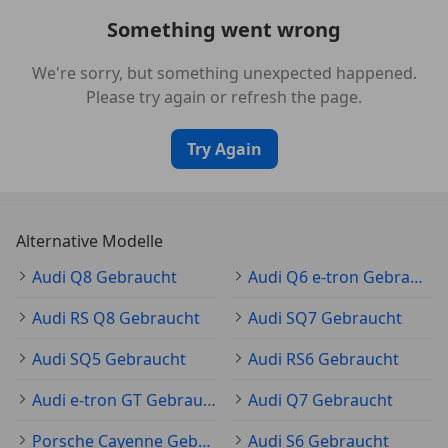
Fahrzeugsteuerung
Something went wrong
*Bedientasten schwarz matt
We're sorry, but something unexpected happened.
Please try again or refresh the page.
*Scheibenbremsen vorne/hinten
Try Again
*Transportschutz
*Triebwerksunterschutz
Alternative Modelle
*Diebstahlwarnanlage
Audi Q8 Gebraucht
Audi Q6 e-tron Gebraucht
*Dekoreinlagen Aluminium matt gebürstet
Audi RS Q8 Gebraucht
Audi SQ7 Gebraucht
*Dachhimmel in Stoff schwarz
Audi SQ5 Gebraucht
Audi RS6 Gebraucht
Audi e-tron GT Gebraucht
Audi Q7 Gebraucht
*Außenspiegelgehäuse in Aluminiumoptik
Porsche Cayenne Gebraucht
Audi S6 Gebraucht