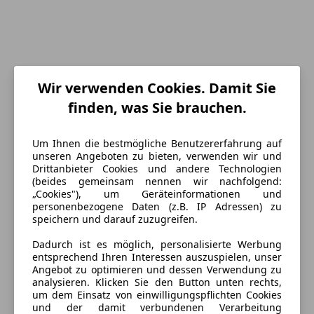
Wir verwenden Cookies. Damit Sie
finden, was Sie brauchen.
Energieverbrauch
Um Ihnen die bestmögliche Benutzererfahrung auf
unseren Angeboten zu bieten, verwenden wir und
Drittanbieter Cookies und andere Technologien
Kraftstoff
Benzin
(beides gemeinsam nennen wir nachfolgend:
„Cookies"), um Geräteinformationen und
personenbezogene Daten (z.B. IP Adressen) zu
Ausstattung
speichern und darauf zuzugreifen.
Dadurch ist es möglich, personalisierte Werbung
Komfort
Mehr anzeigen
entsprechend Ihren Interessen auszuspielen, unser
Angebot zu optimieren und dessen Verwendung zu
3-Zonen-Klimaautomatik
analysieren. Klicken Sie den Button unten rechts,
Armlehne
Farbe und Innenausstattung
um dem Einsatz von einwilligungspflichten Cookies
Beheizbares Lenkrad
und der damit verbundenen Verarbeitung