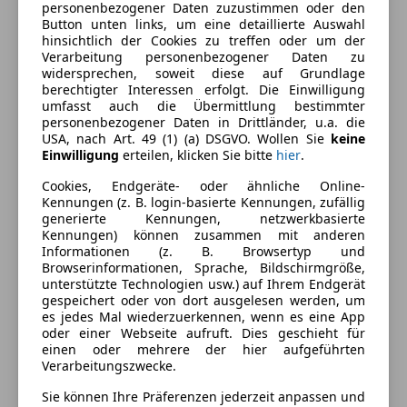
personenbezogener Daten zuzustimmen oder den
Einparkhilfe
Außenfarbe
Grau
Button unten links, um eine detaillierte Auswahl
Einparkhilfe Rückfahrkamera
hinsichtlich der Cookies zu treffen oder um der
Farbe laut Hersteller
Daytonagrau
Einparkhilfe Sensoren hinten
Verarbeitung personenbezogener Daten zu
widersprechen, soweit diese auf Grundlage
Einparkhilfe Sensoren vorne
Lackierung
Metallic
berechtigter Interessen erfolgt. Die Einwilligung
Elektrische Heckklappe
umfasst auch die Übermittlung bestimmter
Innenausstattung
Vollleder
Elektrische Seitenspiegel
personenbezogener Daten in Drittländer, u.a. die
USA, nach Art. 49 (1) (a) DSGVO. Wollen Sie
keine
Elektrische Sitze
Einwilligung
erteilen, klicken Sie bitte
hier
.
Lederausstattung
Fahrzeugbeschreibung
Cookies, Endgeräte- oder ähnliche Online-
Lederlenkrad
Kennungen (z. B. login-basierte Kennungen, zufällig
Lordosenstütze
generierte Kennungen, netzwerkbasierte
Luftfederung
Kennungen) können zusammen mit anderen
Informationen (z. B. Browsertyp und
Navigationssystem
neuwertiger Audi SQ8 mit Vollausstattung & wenig
Browserinformationen, Sprache, Bildschirmgröße,
Panoramadach
Kilometer
unterstützte Technologien usw.) auf Ihrem Endgerät
Schlüssellose Zentralverriegelung
gespeichert oder von dort ausgelesen werden, um
es jedes Mal wiederzuerkennen, wenn es eine App
Sitzheizung
oder einer Webseite aufruft. Dies geschieht für
Tempomat
inkl. Einparkhilfe vo./hi. mit Rückfahrkamera / Head-
einen oder mehrere der hier aufgeführten
Up Display / Navigationssystem HD / Bang & Olufsen
Verarbeitungszwecke.
Unterhaltung/Media
Soundsystem / Lederausstattung mit Sitzheizung /
Sie können Ihre Präferenzen jederzeit anpassen und
Bluetooth