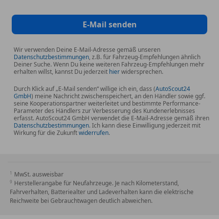
*Wärmeschutzverglasung seitlich und hinten
E-Mail senden
*Ladekantenschutz in Kunststoff
Wir verwenden Deine E-Mail-Adresse gemäß unseren
*Quattro mit selbstsperrendem Mittendifferenzial
Datenschutzbestimmungen
, z.B. für Fahrzeug-Empfehlungen ähnlich
Deiner Suche. Wenn Du keine weiteren Fahrzeug-Empfehlungen mehr
erhalten willst, kannst Du jederzeit
hier
widersprechen.
*48-Volt-Bordnetz
Durch Klick auf „E-Mail senden“ willige ich ein, dass (
AutoScout24
GmbH
) meine Nachricht zwischenspeichert, an den Händler sowie ggf.
*AdBlue-Tank (24 Liter)
seine Kooperationspartner weiterleitet und bestimmte Performance-
Parameter des Händlers zur Verbesserung des Kundenerlebnisses
erfasst. AutoScout24 GmbH verwendet die E-Mail-Adresse gemäß ihren
*Audi music interface
Datenschutzbestimmungen
. Ich kann diese Einwilligung jederzeit mit
Wirkung für die Zukunft
widerrufen
.
*Audi virtual cockpit
*Dachkantenspoiler inklusive 3. Bremsleuchte
MwSt. ausweisbar
Herstellerangabe für Neufahrzeuge. Je nach Kilometerstand,
*Kraftstoffbehälter (85 Liter)
Fahrverhalten, Batteriealter und Ladeverhalten kann die elektrische
Reichweite bei Gebrauchtwagen deutlich abweichen.
*Audi connect Notruf & Service inklusive