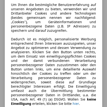
Um Ihnen die bestmögliche Benutzererfahrung auf
unseren Angeboten zu bieten, verwenden wir und
Drittanbieter Cookies und andere Technologien
(beides gemeinsam nennen wir nachfolgend:
„Cookies"), um Geräteinformationen und
personenbezogene Daten (z.B. IP Adressen) zu
speichern und darauf zuzugreifen.
Dadurch ist es möglich, personalisierte Werbung
entsprechend Ihren Interessen auszuspielen, unser
Angebot zu optimieren und dessen Verwendung zu
analysieren. Klicken Sie den Button unten rechts,
Energieverbrauch
um dem Einsatz von einwilligungspflichten Cookies
und der damit verbundenen Verarbeitung
personenbezogener Daten zuzustimmen oder den
Kraftstoff
Elektro
Button unten links, um eine detaillierte Auswahl
hinsichtlich der Cookies zu treffen oder um der
CO₂-Emissionen
0 g/km (komb.)
Verarbeitung personenbezogener Daten zu
widersprechen, soweit diese auf Grundlage
berechtigter Interessen erfolgt. Die Einwilligung
Ausstattung
umfasst auch die Übermittlung bestimmter
personenbezogener Daten in Drittländer, u.a. die
USA, nach Art. 49 (1) (a) DSGVO. Wollen Sie
keine
Komfort
Mehr anzeigen
Einwilligung
erteilen, klicken Sie bitte
hier
.