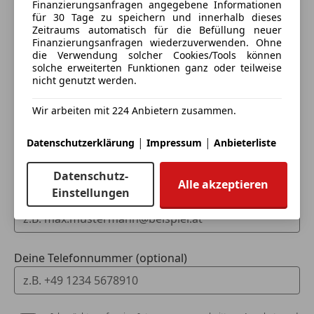
Finanzierungsanfragen angegebene Informationen
Schritt
Innenspiegel automatisch abblendend
für 30 Tage zu speichern und innerhalb dieses
Pannenkit
Zeitraums automatisch für die Befüllung neuer
Ich möchte mein Auto in Zahlung geben
Schaltwippen
Finanzierungsanfragen wiederzuverwenden. Ohne
die Verwendung solcher Cookies/Tools können
(unverbindlich).
Scheinwerferreinigung
solche erweiterten Funktionen ganz oder teilweise
Spoiler
nicht genutzt werden.
Fahrzeugdaten hinzufügen
Sportpaket
Sportsitze
Wir arbeiten mit 224 Anbietern zusammen.
Dein Name
|
|
Datenschutzerklärung
Impressum
Anbieterliste
Datenschutz-
Alle akzeptieren
Einstellungen
Deine E-Mail
Deine Telefonnummer (optional)