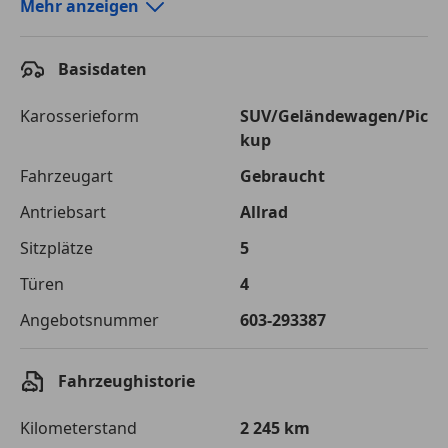
Autokredit-Rechner von durchblicker.at
Mehr anzeigen
Einfach Rate berechnen und günstige Konditionen
finden!
Basisdaten
Autokredit vergleichen
Karosserieform
SUV/Geländewagen/Pic
kup
Laufzeit
120 Monate
Fahrzeugart
Gebraucht
Kreditbetrag
€ 73 000,-
Antriebsart
Allrad
Zu zahlender
€ 102 844,-
Sitzplätze
5
Gesamtbetrag
Türen
4
Einberechnete Gebühren
€ 0,-
Angebotsnummer
603-293387
Effektivzinsatz
7,50 %
Sollzinssatz
7,25 %
Fahrzeughistorie
Monatliche Rate
€ 857,03
Kilometerstand
2 245 km