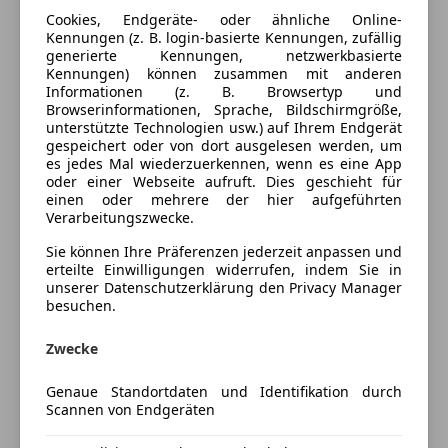
Armlehne
Cookies, Endgeräte- oder ähnliche Online-
Beheizbares Lenkrad
Kennungen (z. B. login-basierte Kennungen, zufällig
Farbe und Innenausstattung
generierte Kennungen, netzwerkbasierte
Einparkhilfe
Kennungen) können zusammen mit anderen
Einparkhilfe Sensoren hinten
Außenfarbe
Schwarz
Informationen (z. B. Browsertyp und
Einparkhilfe Sensoren vorne
Browserinformationen, Sprache, Bildschirmgröße,
Lackierung
Metallic
unterstützte Technologien usw.) auf Ihrem Endgerät
Elektrische Heckklappe
gespeichert oder von dort ausgelesen werden, um
Elektrische Seitenspiegel
Innenausstattung
Vollleder
es jedes Mal wiederzuerkennen, wenn es eine App
Elektrische Sitze
oder einer Webseite aufruft. Dies geschieht für
einen oder mehrere der hier aufgeführten
Head-up display
Verarbeitungszwecke.
Preisbewertung
Klimaautomatik
Sie können Ihre Präferenzen jederzeit anpassen und
Lederausstattung
erteilte Einwilligungen widerrufen, indem Sie in
Mehr anzeigen
Lederlenkrad
unserer Datenschutzerklärung den Privacy Manager
Lordosenstütze
besuchen.
Luftfederung
Versicherung
Multifunktionslenkrad
Zwecke
Navigationssystem
Kfz-Versicherung
Genaue Standortdaten und Identifikation durch
Schlüssellose Zentralverriegelung
Scannen von Endgeräten
Sitzheizung
Versicherungsschutz an Ihre Bedürfnisse
Standheizung