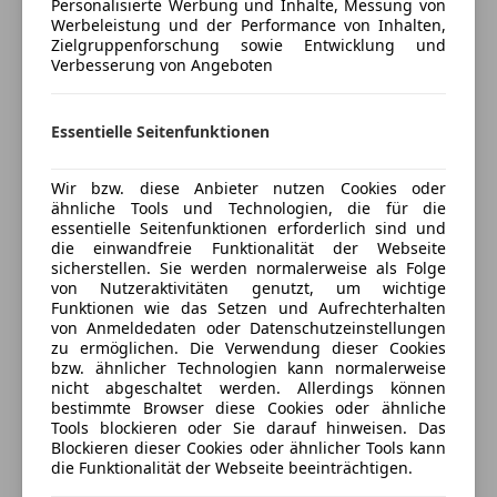
Personalisierte Werbung und Inhalte, Messung von
anpassen
Tempomat
Werbeleistung und der Performance von Inhalten,
Zielgruppenforschung sowie Entwicklung und
Freischaden-Gutschein ab Stufe 0
Unterhaltung/Media
Verbesserung von Angeboten
Auto einfach online versichern & Rabatt holen
Android Auto
Apple CarPlay
Essentielle Seitenfunktionen
Bluetooth
Jetzt berechnen
Freisprecheinrichtung
Wir bzw. diese Anbieter nutzen Cookies oder
ähnliche Tools und Technologien, die für die
Induktionsladen für Smartphones
essentielle Seitenfunktionen erforderlich sind und
MP3
die einwandfreie Funktionalität der Webseite
Verkäufer
Händler
Radio
sicherstellen. Sie werden normalerweise als Folge
von Nutzeraktivitäten genutzt, um wichtige
Soundsystem
Funktionen wie das Setzen und Aufrechterhalten
Porsche Völkermarkterstraße
USB
von Anmeldedaten oder Datenschutzeinstellungen
Volldigitales Kombiinstrument
4,5
Sterne
zu ermöglichen. Die Verwendung dieser Cookies
Sternebewertung 4.5 von 5
(85% Weiterempfehlungen)
bzw. ähnlicher Technologien kann normalerweise
Sicherheit
nicht abgeschaltet werden. Allerdings können
Anbieter auf AutoScout24 seit 2021
bestimmte Browser diese Cookies oder ähnliche
Abstandstempomat
Tools blockieren oder Sie darauf hinweisen. Das
Völkermarkterstraße 125
,
Blockieren dieser Cookies oder ähnlicher Tools kann
Airbag hinten
9020 Klagenfurt, AT
die Funktionalität der Webseite beeinträchtigen.
Beifahrerairbag