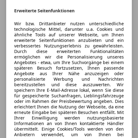
Fahrerairbag
Kontakt
Isofix
Erweiterte Seitenfunktionen
Wolfgang Regenfelder
Kopfairbag
Kurvenlicht
Wir bzw. Drittanbieter nutzen unterschiedliche
technologische Mittel, darunter u.a. Cookies und
Alle Fahrzeuge des Anbieters
LED-Scheinwerfer
ähnliche Tools auf unserer Webseite, um Ihnen
LED-Tagfahrlicht
erweiterte Seitenfunktionen anzubieten und ein
Notbremsassistent
verbessertes Nutzungserlebnis zu gewährleisten.
Anbieter kontaktieren
Durch diese erweiterten Funktionalitäten
Notrufsystem
ermöglichen wir die Personalisierung unseres
Reifendruckkontrollsystem
Angebotes - etwa, um Ihre Suchvorgänge bei einem
Deine Nachricht
Seitenairbag
späteren Besuch fortzusetzen, Ihnen passende
Angebote aus Ihrer Nähe anzuzeigen oder
Spurhalteassistent
personalisierte Werbung und Nachrichten
Tagfahrlicht
bereitzustellen und diese auszuwerten. Wir
Verkehrszeichenerkennung
speichern Ihre E-Mail-Adresse lokal, wenn Sie diese
für gespeicherte Suchanfragen, Lieblingsfahrzeuge
Wegfahrsperre
oder im Rahmen der Preisbewertung angeben. Dies
Zentralverriegelung mit Funkfernbedienung
erleichtert Ihnen die Nutzung der Webseite, da eine
erneute Eingabe bei späteren Besuchen entfällt. Mit
Extras
Ihrer Einwilligung werden nutzungsbasierte
Informationen an von Ihnen kontaktierte Händler
Alufelgen
übermittelt. Einige Cookies/Tools werden von den
Eintauschwagen: Kaufen und verkaufen in nur einem
Anhängerkupplung
Anbietern verwendet, um von Ihnen bei