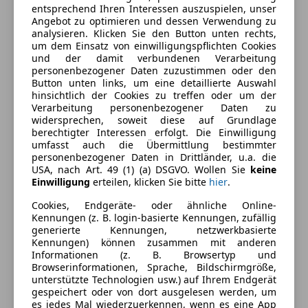
entsprechend Ihren Interessen auszuspielen, unser
Angebot zu optimieren und dessen Verwendung zu
Ausstattung
analysieren. Klicken Sie den Button unten rechts,
um dem Einsatz von einwilligungspflichten Cookies
und der damit verbundenen Verarbeitung
Komfort
Mehr anzeigen
personenbezogener Daten zuzustimmen oder den
Button unten links, um eine detaillierte Auswahl
2-Zonen-Klimaautomatik
hinsichtlich der Cookies zu treffen oder um der
Beheizbares Lenkrad
Farbe und Innenausstattung
Verarbeitung personenbezogener Daten zu
Einparkhilfe
widersprechen, soweit diese auf Grundlage
berechtigter Interessen erfolgt. Die Einwilligung
Einparkhilfe Rückfahrkamera
Außenfarbe
Schwarz
umfasst auch die Übermittlung bestimmter
Einparkhilfe Sensoren hinten
personenbezogener Daten in Drittländer, u.a. die
Farbe laut Hersteller
Orcaschwarz Metallic
Einparkhilfe Sensoren vorne
USA, nach Art. 49 (1) (a) DSGVO. Wollen Sie
keine
Einwilligung
erteilen, klicken Sie bitte
hier
.
Elektrische Fensterheber
Lackierung
Metallic
Elektrische Heckklappe
Cookies, Endgeräte- oder ähnliche Online-
Farbe der
Schwarz
Elektrische Seitenspiegel
Kennungen (z. B. login-basierte Kennungen, zufällig
Innenausstattung
generierte Kennungen, netzwerkbasierte
Elektrische Sitze
Kennungen) können zusammen mit anderen
Lederausstattung
Innenausstattung
Vollleder
Informationen (z. B. Browsertyp und
Lederlenkrad
Browserinformationen, Sprache, Bildschirmgröße,
unterstützte Technologien usw.) auf Ihrem Endgerät
Lichtsensor
gespeichert oder von dort ausgelesen werden, um
Fahrzeugbeschreibung
Luftfederung
es jedes Mal wiederzuerkennen, wenn es eine App