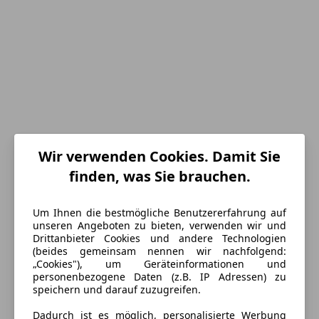
Wir verwenden Cookies. Damit Sie
finden, was Sie brauchen.
Energieverbrauch
Um Ihnen die bestmögliche Benutzererfahrung auf
unseren Angeboten zu bieten, verwenden wir und
Schadstoffklasse
Euro 6d-TEMP
Drittanbieter Cookies und andere Technologien
(beides gemeinsam nennen wir nachfolgend:
Kraftstoff
Diesel
„Cookies"), um Geräteinformationen und
personenbezogene Daten (z.B. IP Adressen) zu
Kraftstoffverbrauch
7,80
l/100 km (komb.)
speichern und darauf zuzugreifen.
CO₂-Emissionen
206 g/km (komb.)
Dadurch ist es möglich, personalisierte Werbung