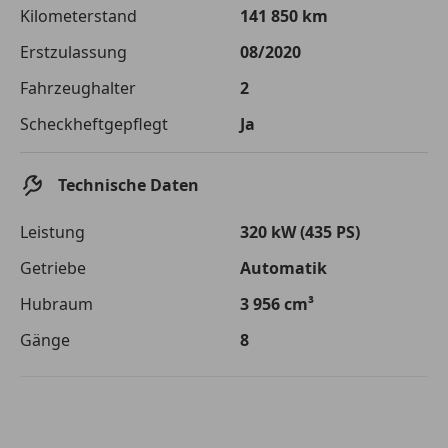
Die tatsächlichen Konditionen sind abhängig von Ihrer Bonität sowie
Kilometerstand
141 850 km
von der von Ihnen gewählten Bank. Rückzahlungszeitraum 1-10
Jahre. Zinsspanne Sollzinssatz: 2,90% - 14,90%.
Erstzulassung
08/2020
Jetzt berechnen
Fahrzeughalter
2
Scheckheftgepflegt
Ja
Technische Daten
Leistung
320 kW (435 PS)
Getriebe
Automatik
Hubraum
3 956 cm³
Gänge
8