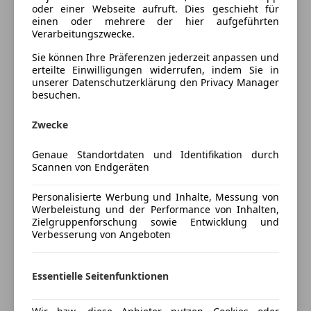
Massagesitze
oder einer Webseite aufruft. Dies geschieht für
AKT 7404 / 002135
einen oder mehrere der hier aufgeführten
Multifunktionslenkrad
Verarbeitungszwecke.
Navigationssystem
Mehrausstattungen:
Regensensor
Sie können Ihre Präferenzen jederzeit anpassen und
erteilte Einwilligungen widerrufen, indem Sie in
Schlüssellose Zentralverriegelung
unserer Datenschutzerklärung den Privacy Manager
Akustikverglasung für die Seitenscheiben
Sitzbelüftung
besuchen.
(Doppelverglasung)
Sitzheizung
Seitenairbags hinten und Kopfairbagssystem hinten
Start/Stop-Automatik
Zwecke
Allradlenkung
Tempomat
Assistenzpaket Stadt
Genaue Standortdaten und Identifikation durch
Unterhaltung/Media
Scannen von Endgeräten
Audi phone box
Außenspiegel elektrisch anklappbar
Mehr anzeigen
Android Auto
Personalisierte Werbung und Inhalte, Messung von
Bedienstasten Glasoptik schwarz
Apple CarPlay
Werbeleistung und der Performance von Inhalten,
HD Matrix LED Scheinwerfer mit dynamischer
Zielgruppenforschung sowie Entwicklung und
Bluetooth
Preisbewertung
Lichtinszenierung und dynamischen Blinklicht
Verbesserung von Angeboten
Bordcomputer
Kamerabasierende Verkehrszeichenerkennung
DAB-Radio
Mehr anzeigen
Komfortmittelarmlehne vorne
Freisprecheinrichtung
Essentielle Seitenfunktionen
Kontur/ Ambiente Lichpaket
Induktionsladen für Smartphones
Leder Valcona mit Rautensteppung mit S Sportsitz
Soundsystem
Versicherung