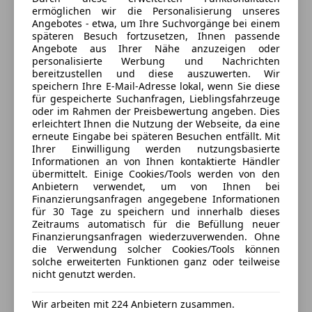
Servolenkung
ermöglichen wir die Personalisierung unseres
Anbieter auf AutoScout24 seit 2007
Spurhalteassistent
Angebotes - etwa, um Ihre Suchvorgänge bei einem
Gerne nehmen wir Ihr Fahrzeug in Zahlung.
Tagfahrlicht
späteren Besuch fortzusetzen, Ihnen passende
Reichsstraße 62
,
Angebote aus Ihrer Nähe anzuzeigen oder
Verkehrszeichenerkennung
6800 Feldkirch, AT
personalisierte Werbung und Nachrichten
*Die Fahrzeugbeschreibung dient lediglich der
Zentralverriegelung mit Funkfernbedienung
bereitzustellen und diese auszuwerten. Wir
allgemeinen Identifizierung des Fahrzeugs und stellt
Kontakt
speichern Ihre E-Mail-Adresse lokal, wenn Sie diese
Extras
keinen Anspruch auf Vollständigkeit oder
für gespeicherte Suchanfragen, Lieblingsfahrzeuge
Wolfgang Linher
oder im Rahmen der Preisbewertung angeben. Dies
Gewährleistung im kaufrechtlichen Sinn dar. Irrtümer,
Alufelgen
erleichtert Ihnen die Nutzung der Webseite, da eine
Eingabefehler und Zwischenverkauf behalten wir uns
Innenspiegel automatisch abblendend
erneute Eingabe bei späteren Besuchen entfällt. Mit
Alle Fahrzeuge des Anbieters
ausdrücklich vor! Bitte überprüfen Sie die
Ihrer Einwilligung werden nutzungsbasierte
Schaltwippen
Informationen an von Ihnen kontaktierte Händler
Ausstattung am Fahrzeug, die Angeben erheben
Sportpaket
übermittelt. Einige Cookies/Tools werden von den
nicht den Anspruch auf Vollständigkeit und sind ohne
Sportsitze
Anbietern verwendet, um von Ihnen bei
Anbieter kontaktieren
Gewähr.*
Finanzierungsanfragen angegebene Informationen
Sprachsteuerung
für 30 Tage zu speichern und innerhalb dieses
Touchscreen
Deine Nachricht
Zeitraums automatisch für die Befüllung neuer
Audi connect (Internetbasierende Dienste),
Finanzierungsanfragen wiederzuverwenden. Ohne
Außenspiegel Aluminium-Optik matt, Dachhimmel
die Verwendung solcher Cookies/Tools können
solche erweiterten Funktionen ganz oder teilweise
Stoff, schwarz, Einstiegsleisten mit Aluminiumeinlage
nicht genutzt werden.
und Schriftzug, beleuchtet, Gepäckraum-Abtrennung
(Netz), Glanz-Paket, Innenausstattung: Dekoreinlagen
Wir arbeiten mit 224 Anbietern zusammen.