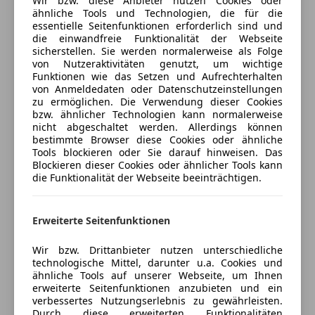
Wir bzw. diese Anbieter nutzen Cookies oder
plus mit Steppung in Rotorgrau
USB
ähnliche Tools und Technologien, die für die
Lederlenkrad 3 Speichen mit Multifunktion Plus und
essentielle Seitenfunktionen erforderlich sind und
Volldigitales Kombiinstrument
Kfz-Versicherung
die einwandfreie Funktionalität der Webseite
Lenkradheizung
sicherstellen. Sie werden normalerweise als Folge
Sicherheit
Abgedunkelte Scheiben hinten
von Nutzeraktivitäten genutzt, um wichtige
Versicherungsschutz an Ihre Bedürfnisse
Rückfahrkamera
Funktionen wie das Setzen und Aufrechterhalten
ABS
anpassen
von Anmeldedaten oder Datenschutzeinstellungen
Rücksitzbank Plus
Abstandstempomat
zu ermöglichen. Die Verwendung dieser Cookies
Freischaden-Gutschein ab Stufe 0
S Sportsitz plus mit integrierter Kopfstütze mit
Alarmanlage
bzw. ähnlicher Technologien kann normalerweise
elektrischer Einstellung
nicht abgeschaltet werden. Allerdings können
Auto einfach online versichern & Rabatt holen
Beifahrerairbag
bestimmte Browser diese Cookies oder ähnliche
Servoschließung für die Türen
ESP
Tools blockieren oder Sie darauf hinweisen. Das
Sitzbelüftung und Massagefunktion vorn
Fahrerairbag
Blockieren dieser Cookies oder ähnlicher Tools kann
Komfortschlüssel
Jetzt berechnen
die Funktionalität der Webseite beeinträchtigen.
Isofix
uvm.;
Kopfairbag
Kurvenlicht
Erweiterte Seitenfunktionen
Hinweis: Bei einigen angezeigten Daten (z.B.
Laserlicht
Verkäufer
Händler
Serienasusstattungen) handelt es sich um
LED-Scheinwerfer
Wir bzw. Drittanbieter nutzen unterschiedliche
Hersteller/Importeursangaben bzw. Angaben von
technologische Mittel, darunter u.a. Cookies und
Notbremsassistent
LINHER KOCH
ähnliche Tools auf unserer Webseite, um Ihnen
Eurotax!
Reifendruckkontrollsystem
erweiterte Seitenfunktionen anzubieten und ein
5
Sterne
Seitenairbag
verbessertes Nutzungserlebnis zu gewährleisten.
Sternebewertung 5 von 5
Irrtümer vorbehalten. Alle Angaben ohne Gewähr!
(85% Weiterempfehlungen)
Durch diese erweiterten Funktionalitäten