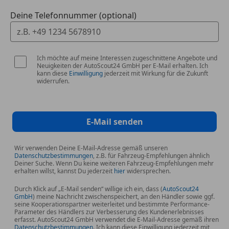
(Scheibe), Fahrassistenz-System: Notfall-Assistent mit
Deine Telefonnummer (optional)
automatischem Notruf, Fahrassistenz-System:
Prädiktiver Effizienz-Assistent, Fahrassistenz-System:
Ausweich-Assistent, Fahrassistenz-System: Abbiege-
Assistent links, Fahrassistenz-System: Adaptiver
Ich möchte auf meine Interessen zugeschnittene Angebote und
Fahrassistent, Bedienelemente Glasoptik, inkl.
Neuigkeiten der AutoScout24 GmbH per E-Mail erhalten. Ich
kann diese
Einwilligung
jederzeit mit Wirkung für die Zukunft
erweiterter Aluminium-Optik, Bremssättel Rot
widerrufen.
lackiert, Mittelarmlehne vorn Komfortausstattung,
Rücksitzlehne geteilt/klappbar, verschiebbar
(40:20:40), Scheinwerfer-Reinigungsanlage (SRA),
E-Mail senden
Servoschliessung für Türen, Sitzbezug / Polsterung:
Leder Valcona mit Rautensteppung, Sitz und
Wir verwenden Deine E-Mail-Adresse gemäß unseren
Lehnenwange pneumatisch einstellbar,
Datenschutzbestimmungen
, z.B. für Fahrzeug-Empfehlungen ähnlich
Lendenwirbelstützen vorn, pneumatisch verstellbar,
Deiner Suche. Wenn Du keine weiteren Fahrzeug-Empfehlungen mehr
erhalten willst, kannst Du jederzeit
hier
widersprechen.
Verglasung hinten abgedunkelt (Privacyverglasung),
Wendematte Gepäckraum (variabel)
Durch Klick auf „E-Mail senden“ willige ich ein, dass (
AutoScout24
GmbH
) meine Nachricht zwischenspeichert, an den Händler sowie ggf.
seine Kooperationspartner weiterleitet und bestimmte Performance-
Parameter des Händlers zur Verbesserung des Kundenerlebnisses
erfasst. AutoScout24 GmbH verwendet die E-Mail-Adresse gemäß ihren
Datenschutzbestimmungen
. Ich kann diese Einwilligung jederzeit mit