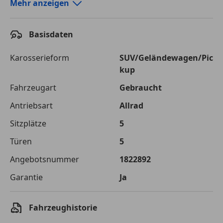
Autokredit-Rechner von durchblicker.at
Mehr anzeigen
Einfach Rate berechnen und günstige Konditionen
finden!
Basisdaten
Autokredit vergleichen
Karosserieform
SUV/Geländewagen/Pic
kup
Laufzeit
120 Monate
Fahrzeugart
Gebraucht
Kreditbetrag
€ 75 000,-
Antriebsart
Allrad
Zu zahlender
€ 105 661,-
Sitzplätze
5
Gesamtbetrag
Türen
5
Einberechnete Gebühren
€ 0,-
Angebotsnummer
1822892
Effektivzinsatz
7,50 %
Garantie
Ja
Sollzinssatz
7,25 %
Monatliche Rate
€ 880,51
Fahrzeughistorie