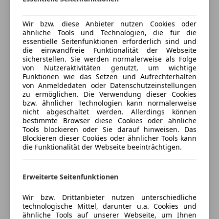
Mehr anzeigen
ABS
Wir bzw. diese Anbieter nutzen Cookies oder
Airbag hinten
Scheckheft ist nicht gepflegt.
ähnliche Tools und Technologien, die für die
Beifahrerairbag
Auto ist Nichtraucherauto.
essentielle Seitenfunktionen erforderlich sind und
Versicherung
ESP
Man sieht auf der Seite eine kleine Delle (Vorbesitzer).
die einwandfreie Funktionalität der Webseite
sicherstellen. Sie werden normalerweise als Folge
Fahrerairbag
Ansonsten ist das Auto in einem guten Zustand (dem
Kfz-Versicherung
von Nutzeraktivitäten genutzt, um wichtige
Geschwindigkeits-begrenzungsanlage
alter entsprechende Gebrauchsspuren).
Funktionen wie das Setzen und Aufrechterhalten
Isofix
von Anmeldedaten oder Datenschutzeinstellungen
Versicherungsschutz an Ihre Bedürfnisse
zu ermöglichen. Die Verwendung dieser Cookies
Kopfairbag
bzw. ähnlicher Technologien kann normalerweise
anpassen
Seitenairbag
Zusätzlich ist das Fahrzeug:
nicht abgeschaltet werden. Allerdings können
Servolenkung
Freischaden-Gutschein ab Stufe 0
bestimmte Browser diese Cookies oder ähnliche
Tools blockieren oder Sie darauf hinweisen. Das
Traktionskontrolle
8-fach bereift
Auto einfach online versichern & Rabatt holen
Blockieren dieser Cookies oder ähnlicher Tools kann
Wegfahrsperre
Sommerreifen auf originalen BMW Alufelgen
die Funktionalität der Webseite beeinträchtigen.
Zentralverriegelung
Winterreifen auf Stahlfelgen
Zentralverriegelung mit Funkfernbedienung
Jetzt berechnen
Erweiterte Seitenfunktionen
Extras
Wir bzw. Drittanbieter nutzen unterschiedliche
Alufelgen
Besichtigung nach Vereinbarung möglich. Bei
technologische Mittel, darunter u.a. Cookies und
Verkäufer
Privat
Partikelfilter
Wunsch, kann das Auto in eine Werkstatt nach Wahl
ähnliche Tools auf unserer Webseite, um Ihnen