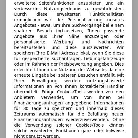
erweiterte Seitenfunktionen anzubieten und ein
zur Überprüfung gebracht werden.
6142 Mieders, AT
verbessertes Nutzungserlebnis zu gewährleisten.
Durch diese erweiterten Funktionalitäten
CarVertical Bericht vorhanden.
ermöglichen wir die Personalisierung unseres
Kontakt
Angebotes - etwa, um Ihre Suchvorgänge bei einem
späteren Besuch fortzusetzen, Ihnen passende
Bei Rückfragen stehe ich jederzeit zur Verfügung.
Angebote aus Ihrer Nähe anzuzeigen oder
personalisierte Werbung und Nachrichten
bereitzustellen und diese auszuwerten. Wir
Anbieter kontaktieren
speichern Ihre E-Mail-Adresse lokal, wenn Sie diese
für gespeicherte Suchanfragen, Lieblingsfahrzeuge
Deine Nachricht
oder im Rahmen der Preisbewertung angeben. Dies
erleichtert Ihnen die Nutzung der Webseite, da eine
erneute Eingabe bei späteren Besuchen entfällt. Mit
Ihrer Einwilligung werden nutzungsbasierte
Informationen an von Ihnen kontaktierte Händler
übermittelt. Einige Cookies/Tools werden von den
Anbietern verwendet, um von Ihnen bei
Finanzierungsanfragen angegebene Informationen
für 30 Tage zu speichern und innerhalb dieses
Zeitraums automatisch für die Befüllung neuer
Finanzierungsanfragen wiederzuverwenden. Ohne
die Verwendung solcher Cookies/Tools können
solche erweiterten Funktionen ganz oder teilweise
3 ähnliche Fahrzeuge gefunden
nicht genutzt werden.