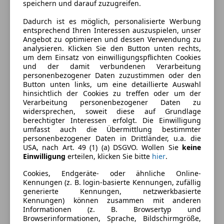
speichern und darauf zuzugreifen.
Dadurch ist es möglich, personalisierte Werbung
entsprechend Ihren Interessen auszuspielen, unser
Angebot zu optimieren und dessen Verwendung zu
Energieverbrauch
analysieren. Klicken Sie den Button unten rechts,
um dem Einsatz von einwilligungspflichten Cookies
und der damit verbundenen Verarbeitung
Kraftstoff
Diesel
personenbezogener Daten zuzustimmen oder den
Button unten links, um eine detaillierte Auswahl
Kraftstoffverbrauch
3,90
l/100 km (komb.)
hinsichtlich der Cookies zu treffen oder um der
Verarbeitung personenbezogener Daten zu
widersprechen, soweit diese auf Grundlage
Ausstattung
berechtigter Interessen erfolgt. Die Einwilligung
umfasst auch die Übermittlung bestimmter
personenbezogener Daten in Drittländer, u.a. die
Komfort
Mehr anzeigen
USA, nach Art. 49 (1) (a) DSGVO. Wollen Sie
keine
Einwilligung
erteilen, klicken Sie bitte
hier
.
Armlehne
Cookies, Endgeräte- oder ähnliche Online-
Berganfahrassistent
Farbe und Innenausstattung
Kennungen (z. B. login-basierte Kennungen, zufällig
Einparkhilfe
generierte Kennungen, netzwerkbasierte
Einparkhilfe Sensoren hinten
Außenfarbe
Blau
Kennungen) können zusammen mit anderen
Informationen (z. B. Browsertyp und
Elektrische Fensterheber
Farbe der
Schwarz
Browserinformationen, Sprache, Bildschirmgröße,
Elektrische Seitenspiegel