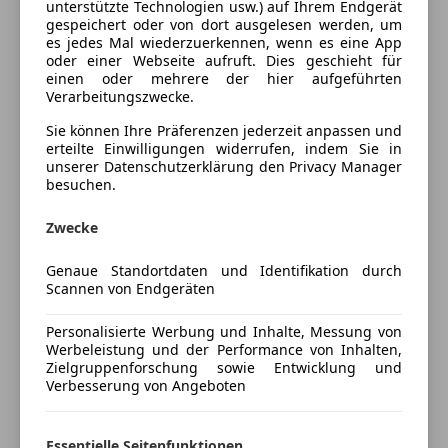
unterstützte Technologien usw.) auf Ihrem Endgerät
Innenausstattung
Getönte Scheiben
gespeichert oder von dort ausgelesen werden, um
es jedes Mal wiederzuerkennen, wenn es eine App
Klimaanlage
oder einer Webseite aufruft. Dies geschieht für
Klimaautomatik
Fahrzeugbeschreibung
einen oder mehrere der hier aufgeführten
Multifunktionslenkrad
Verarbeitungszwecke.
Navigationssystem
BMW 116d zu verkaufen - gepflegter Zustand
Sie können Ihre Präferenzen jederzeit anpassen und
Regensensor
erteilte Einwilligungen widerrufen, indem Sie in
Schlüssellose Zentralverriegelung
unserer Datenschutzerklärung den Privacy Manager
besuchen.
Sitzheizung
Ich verkaufe meinen BMW 116d aufgrund einer
Start/Stop-Automatik
Neuanschaffung (Auto ist abgemeldet)
Zwecke
Tempomat
Das Fahrzeug befindet sich in einem guten Zustand
und ist seit 8 Monaten stillgelegt.
Genaue Standortdaten und Identifikation durch
Unterhaltung/Media
Scannen von Endgeräten
Bluetooth
Bis dato (4 Jahre im Besitz) sind keine Mengel oder
Bordcomputer
Personalisierte Werbung und Inhalte, Messung von
sonstiges aufgetreten.
Werbeleistung und der Performance von Inhalten,
CD
Pickerl wurde letztes Jahr im Juli gemacht -
Mehr anzeigen
Zielgruppenforschung sowie Entwicklung und
Freisprecheinrichtung
dementsprechend läuft das Pickerl ab.
Verbesserung von Angeboten
Radio
Das Auto wurde noch 4 Monate nach dem letzten
Preisbewertung
Pickerl Termin gefahren und anschließend stillgelegt.
Sicherheit
Essentielle Seitenfunktionen