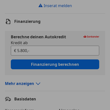
⚠
Inserat melden
Finanzierung
Berechne deinen Autokredit
Kredit ab
Finanzierung berechnen
Mehr anzeigen
Autokredit vergleichen
Basisdaten
Laufzeit
120 Monate
Kreditbetrag
€ 5 800,-