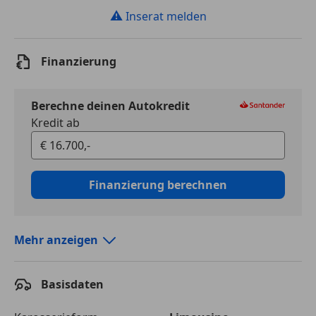
⚠
Inserat melden
Finanzierung
Berechne deinen Autokredit
Kredit ab
Finanzierung berechnen
Mehr anzeigen
Autokredit vergleichen
Basisdaten
Laufzeit
120 Monate
Kreditbetrag
€ 16 700,-