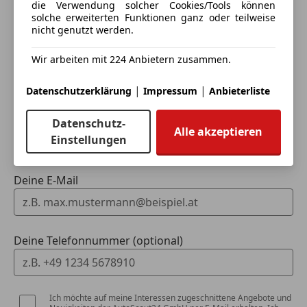
die Verwendung solcher Cookies/Tools können
Innenspiegel automatisch abblendend
solche erweiterten Funktionen ganz oder teilweise
Sommerreifen
nicht genutzt werden.
Sprachsteuerung
3 ähnliche Fahrzeuge gefunden
Wir arbeiten mit 224 Anbietern zusammen.
Touchscreen
Ich erlaube den Händlern dieser
Winterreifen
Fahrzeuge mich zu kontaktieren.
|
|
Datenschutzerklärung
Impressum
Anbieterliste
Dein Name
Datenschutz-
Alle akzeptieren
Einstellungen
Deine E-Mail
Deine Telefonnummer (optional)
Ich möchte auf meine Interessen zugeschnittene Angebote und