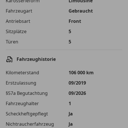
Karosserieform
Limousine
Fahrzeugart
Gebraucht
Zu zahlender
€ 26 532,-
Gesamtbetrag
Antriebsart
Front
Einberechnete Gebühren
€ 0,-
Sitzplätze
5
Effektivzinsatz
Türen
10,52 %
5
Sollzinssatz
9,99 %
Fahrzeughistorie
Monatliche Rate
€ 221,10
Kilometerstand
106 000 km
Der Kreditrechner enthält repräsentative Werte, zu denen wir
typischerweise Kredite vergeben. Der Sollzinssatz ist
Erstzulassung
09/2019
bonitätsabhängig. Laufzeit mindestens 12, höchstens 120 Monate.
Gültig für Neukunden bei Online-Abschluss. Erfüllung banküblicher
§57a Begutachtung
09/2026
Bonitätskriterien vorausgesetzt.
Fahrzeughalter
1
Jetzt berechnen
Scheckheftgepflegt
Ja
Nichtraucherfahrzeug
Ja