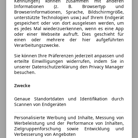
Kennungen) können zusammen mit anderen
Einparkhilfe Sensoren hinten
Informationen (z. B. Browsertyp und
Außenfarbe
Schwarz
Browserinformationen, Sprache, Bildschirmgröße,
Einparkhilfe Sensoren vorne
unterstützte Technologien usw.) auf Ihrem Endgerät
Lackierung
Andere
Elektrische Fensterheber
gespeichert oder von dort ausgelesen werden, um
Elektrische Heckklappe
es jedes Mal wiederzuerkennen, wenn es eine App
Farbe der
Schwarz
oder einer Webseite aufruft. Dies geschieht für
Elektrische Seitenspiegel
Innenausstattung
einen oder mehrere der hier aufgeführten
Getönte Scheiben
Verarbeitungszwecke.
Innenausstattung
Teilleder
Klimaanlage
Sie können Ihre Präferenzen jederzeit anpassen und
Klimaautomatik
erteilte Einwilligungen widerrufen, indem Sie in
Lederlenkrad
Fahrzeugbeschreibung
unserer Datenschutzerklärung den Privacy Manager
besuchen.
Multifunktionslenkrad
Navigationssystem
Ich verkaufe meinen BMW 116d in einem sehr guten
Zwecke
Regensensor
und gepflegten Zustand. Das Fahrzeug wurde stets
Sitzheizung
zuverlässig gefahren und regelmäßig gewartet.
Genaue Standortdaten und Identifikation durch
Start/Stop-Automatik
- Service und Reparaturen ausschließlich in einer
Scannen von Endgeräten
Tempomat
BMW Fachwerkstatt durchgeführt
Personalisierte Werbung und Inhalte, Messung von
- 8-fach bereift (Sommer- und Winterreifen)
Unterhaltung/Media
Werbeleistung und der Performance von Inhalten,
- Technisch und optisch in sehr gutem Zustand
Zielgruppenforschung sowie Entwicklung und
Apple CarPlay
Pickerl wird noch im August gemacht
Verbesserung von Angeboten