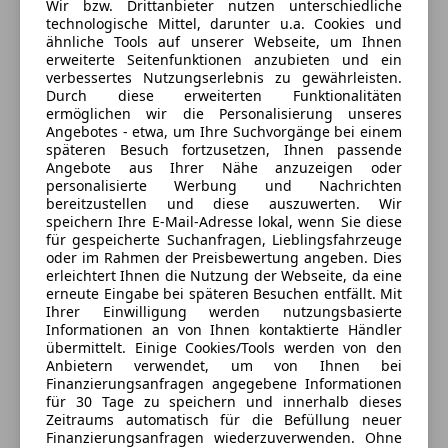
Wir bzw. Drittanbieter nutzen unterschiedliche
Kopfairbag
technologische Mittel, darunter u.a. Cookies und
LED-Scheinwerfer
Jetzt berechnen
ähnliche Tools auf unserer Webseite, um Ihnen
LED-Tagfahrlicht
erweiterte Seitenfunktionen anzubieten und ein
verbessertes Nutzungserlebnis zu gewährleisten.
Müdigkeitswarnsystem
Durch diese erweiterten Funktionalitäten
Nebelscheinwerfer
ermöglichen wir die Personalisierung unseres
Verkäufer
Privat
Notbremsassistent
Angebotes - etwa, um Ihre Suchvorgänge bei einem
späteren Besuch fortzusetzen, Ihnen passende
Notrufsystem
Angebote aus Ihrer Nähe anzuzeigen oder
5431 Kuchl, AT
Reifendruckkontrollsystem
personalisierte Werbung und Nachrichten
Seitenairbag
bereitzustellen und diese auszuwerten. Wir
speichern Ihre E-Mail-Adresse lokal, wenn Sie diese
Servolenkung
für gespeicherte Suchanfragen, Lieblingsfahrzeuge
Spurhalteassistent
Anbieter kontaktieren
oder im Rahmen der Preisbewertung angeben. Dies
Verkehrszeichenerkennung
erleichtert Ihnen die Nutzung der Webseite, da eine
erneute Eingabe bei späteren Besuchen entfällt. Mit
Zentralverriegelung
Deine Nachricht
Ihrer Einwilligung werden nutzungsbasierte
Zentralverriegelung mit Funkfernbedienung
Informationen an von Ihnen kontaktierte Händler
übermittelt. Einige Cookies/Tools werden von den
Extras
Anbietern verwendet, um von Ihnen bei
Finanzierungsanfragen angegebene Informationen
Alufelgen (17")
für 30 Tage zu speichern und innerhalb dieses
Ambientebeleuchtung
Zeitraums automatisch für die Befüllung neuer
Finanzierungsanfragen wiederzuverwenden. Ohne
Elektronische Parkbremse