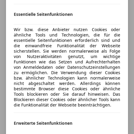
Bluetooth
- Kilometerstand kann sich noch leicht ändern, da das
Bordcomputer
Fahrzeug weiterhin genutzt wird
Essentielle Seitenfunktionen
Freisprecheinrichtung
Preis: Verhandlungsbasis (VHB)
Mehr anzeigen
MP3
Bei Interesse oder Fragen gerne melden!
Radio
Wir bzw. diese Anbieter nutzen Cookies oder
Privatverkauf – keine Gewährleistung oder Garantie.
ähnliche Tools und Technologien, die für die
Preisbewertung
Soundsystem
essentielle Seitenfunktionen erforderlich sind und
USB
die einwandfreie Funktionalität der Webseite
Mehr anzeigen
W-Lan / Wifi Hotspot
sicherstellen. Sie werden normalerweise als Folge
von Nutzeraktivitäten genutzt, um wichtige
Sicherheit
Funktionen wie das Setzen und Aufrechterhalten
von Anmeldedaten oder Datenschutzeinstellungen
Versicherung
ABS
zu ermöglichen. Die Verwendung dieser Cookies
bzw. ähnlicher Technologien kann normalerweise
Abstandswarner
nicht abgeschaltet werden. Allerdings können
Kfz-Versicherung
Airbag hinten
bestimmte Browser diese Cookies oder ähnliche
Alarmanlage
Tools blockieren oder Sie darauf hinweisen. Das
Versicherungsschutz an Ihre Bedürfnisse
Blockieren dieser Cookies oder ähnlicher Tools kann
Beifahrerairbag
die Funktionalität der Webseite beeinträchtigen.
anpassen
ESP
Fahrerairbag
Freischaden-Gutschein ab Stufe 0
Geschwindigkeits-begrenzungsanlage
Erweiterte Seitenfunktionen
Auto einfach online versichern & Rabatt holen
Isofix