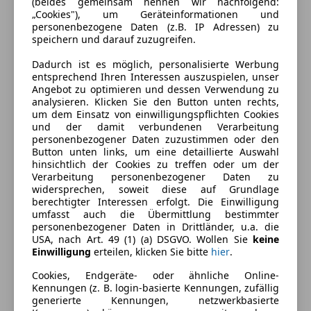
(beides gemeinsam nennen wir nachfolgend:
„Cookies"), um Geräteinformationen und
personenbezogene Daten (z.B. IP Adressen) zu
speichern und darauf zuzugreifen.
Dadurch ist es möglich, personalisierte Werbung
entsprechend Ihren Interessen auszuspielen, unser
Angebot zu optimieren und dessen Verwendung zu
Energieverbrauch
analysieren. Klicken Sie den Button unten rechts,
um dem Einsatz von einwilligungspflichten Cookies
Schadstoffklasse
Euro 6c
und der damit verbundenen Verarbeitung
personenbezogener Daten zuzustimmen oder den
Kraftstoff
Diesel
Button unten links, um eine detaillierte Auswahl
hinsichtlich der Cookies zu treffen oder um der
Kraftstoffverbrauch
4,20
l/100 km (komb.)
Verarbeitung personenbezogener Daten zu
widersprechen, soweit diese auf Grundlage
berechtigter Interessen erfolgt. Die Einwilligung
umfasst auch die Übermittlung bestimmter
Ausstattung
personenbezogener Daten in Drittländer, u.a. die
USA, nach Art. 49 (1) (a) DSGVO. Wollen Sie
keine
Komfort
Mehr anzeigen
Einwilligung
erteilen, klicken Sie bitte
hier
.
Armlehne
Cookies, Endgeräte- oder ähnliche Online-
Kennungen (z. B. login-basierte Kennungen, zufällig
Berganfahrassistent
Farbe und Innenausstattung
generierte Kennungen, netzwerkbasierte
Einparkhilfe