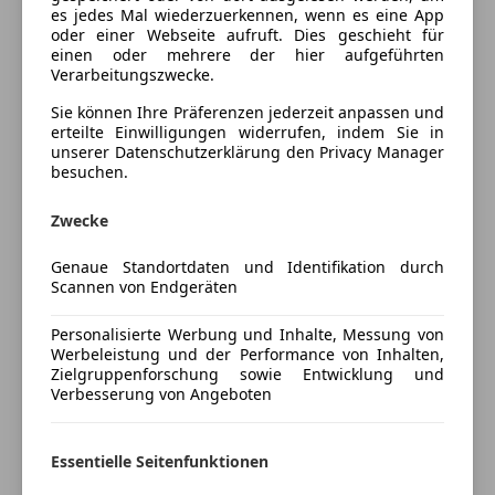
Tempomat
Stoff-/ Sensatec Anthrazit
es jedes Mal wiederzuerkennen, wenn es eine App
oder einer Webseite aufruft. Dies geschieht für
Unterhaltung/Media
einen oder mehrere der hier aufgeführten
Editionen und Pakete
Verarbeitungszwecke.
Bluetooth
Ablagenpaket
Sie können Ihre Präferenzen jederzeit anpassen und
Bordcomputer
Außenspiegel elektr. anklappbar
erteilte Einwilligungen widerrufen, indem Sie in
DAB-Radio
ConnectedDrive Services (laufzeitgebundener
unserer Datenschutzerklärung den Privacy Manager
Freisprecheinrichtung
besuchen.
Dienst)
Induktionsladen für Smartphones
ConnectedPackage Professional
Zwecke
Radio
(laufzeitgebundener Dienst)
USB
Modell Advantage
Mehr anzeigen
Genaue Standortdaten und Identifikation durch
Volldigitales Kombiinstrument
Scannen von Endgeräten
W-Lan / Wifi Hotspot
Antrieb, Fahrwerk
Preisbewertung
Kraftstofftank: vergrößert
Personalisierte Werbung und Inhalte, Messung von
Sicherheit
Werbeleistung und der Performance von Inhalten,
Steptronic Getriebe mit Doppelkupplung
Zielgruppenforschung sowie Entwicklung und
Mehr anzeigen
ABS
Verbesserung von Angeboten
Abstandstempomat
Umwelt, Sicherheit
Abstandswarner
Aktiver Fussgängerschutz
Versicherung
Beifahrerairbag
Essentielle Seitenfunktionen
Beifahrerairbag-Deaktivierung
ESP
Fahrassistenz-System: Fernlichtassistent