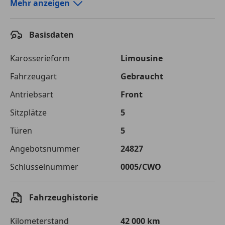
Autokredit-Rechner von durchblicker.at
Mehr anzeigen
Einfach Rate berechnen und günstige Konditionen
finden!
Basisdaten
Autokredit vergleichen
Karosserieform
Limousine
Laufzeit
120 Monate
Fahrzeugart
Gebraucht
Antriebsart
Front
Kreditbetrag
€ 24 900,-
Sitzplätze
5
Zu zahlender
€ 35 080,-
Gesamtbetrag
Türen
5
Einberechnete Gebühren
€ 0,-
Angebotsnummer
24827
Schlüsselnummer
0005/CWO
Effektivzinsatz
7,50 %
Sollzinssatz
7,25 %
Fahrzeughistorie
Monatliche Rate
€ 292,33
Kilometerstand
42 000 km