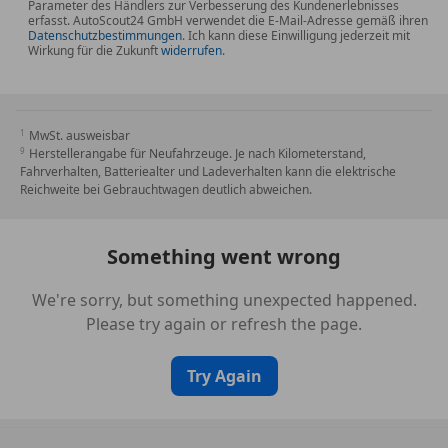
Elektron. Sperrdifferential
Parameter des Händlers zur Verbesserung des Kundenerlebnisses
erfasst. AutoScout24 GmbH verwendet die E-Mail-Adresse gemäß ihren
Erste Hilfe-Kasten / Verbandkasten
Datenschutzbestimmungen
. Ich kann diese Einwilligung jederzeit mit
Wirkung für die Zukunft
widerrufen
.
EU-spezifische Zusatzumfaenge
Fahrassistenz-System: Fahrerlebnisschalter
Fahrassistenz-System: Performance Control
Fußmatten Velours
MwSt. ausweisbar
Gepäckraumbeleuchtung
Herstellerangabe für Neufahrzeuge. Je nach Kilometerstand,
Fahrverhalten, Batteriealter und Ladeverhalten kann die elektrische
Getriebe 7-Gang - Doppelkupplungsgetriebe mit
Reichweite bei Gebrauchtwagen deutlich abweichen.
Steptronic
Heckleuchten LED
Innenspiegel rahmenlos
Something went wrong
Kältemittel
Kilometertacho
We're sorry, but something unexpected happened.
Metallic-Lackierung
Please try again or refresh the page.
Modellschriftzug, Entfall
Ölwartungsintervall - 24 Monate/25.000 km
Try Again
Premium-Paket
Sondersteuerung Bluetooth/WiFi-Modul
Spiegel-Paket