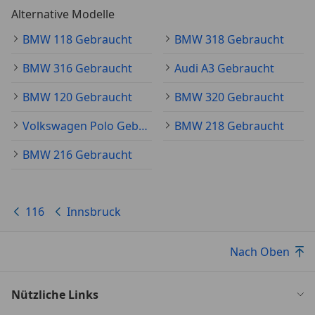
Alternative Modelle
Außenausstattung
BMW 118 Gebraucht
BMW 318 Gebraucht
LM-Felgen
BMW 316 Gebraucht
Audi A3 Gebraucht
Sicherheit/Umwelt
Airbag Beifahrerseite abschaltbar
BMW 120 Gebraucht
BMW 320 Gebraucht
Airbag Fahrer-/Beifahrerseite
Volkswagen Polo Gebraucht
BMW 218 Gebraucht
Anti-Blockier-System (ABS)
Dynamische Stabilitäts-Control (DSC) mit
BMW 216 Gebraucht
erweiterter Umfang
Fahrassistenz-System: Active Guard Plus
(Spurhalteassistent, Frontkollisionswarnung)
116
Innsbruck
Fahrassistenz-System: Aufmerksamkeits-Assistent
Geschwindigkeits-Begrenzeranlage (Speed Limit
Device)
Nach Oben
Kopf-Airbag-System hinten
Kopf-Airbag-System vorn
Nützliche Links
Reifendruck-Kontrollsystem
Reifenpannen-Anzeige