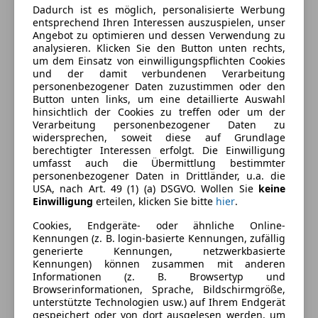
Dadurch ist es möglich, personalisierte Werbung
Ausstattung
entsprechend Ihren Interessen auszuspielen, unser
Angebot zu optimieren und dessen Verwendung zu
Komfort
Mehr anzeigen
analysieren. Klicken Sie den Button unten rechts,
um dem Einsatz von einwilligungspflichten Cookies
2-Zonen-Klimaautomatik
und der damit verbundenen Verarbeitung
Armlehne
personenbezogener Daten zuzustimmen oder den
Farbe und Innenausstattung
Button unten links, um eine detaillierte Auswahl
Einparkhilfe
hinsichtlich der Cookies zu treffen oder um der
Einparkhilfe Sensoren hinten
Außenfarbe
Grau
Verarbeitung personenbezogener Daten zu
Einparkhilfe Sensoren vorne
widersprechen, soweit diese auf Grundlage
Farbe laut Hersteller
Skyscraper Grau
berechtigter Interessen erfolgt. Die Einwilligung
Elektrische Fensterheber
umfasst auch die Übermittlung bestimmter
metallic
Elektrische Seitenspiegel
personenbezogener Daten in Drittländer, u.a. die
Lederlenkrad
USA, nach Art. 49 (1) (a) DSGVO. Wollen Sie
keine
Lackierung
Metallic
Einwilligung
erteilen, klicken Sie bitte
hier
.
Lichtsensor
Farbe der
Sonstige
Multifunktionslenkrad
Cookies, Endgeräte- oder ähnliche Online-
Innenausstattung
Kennungen (z. B. login-basierte Kennungen, zufällig
Navigationssystem
generierte Kennungen, netzwerkbasierte
Regensensor
Kennungen) können zusammen mit anderen
Schlüssellose Zentralverriegelung
Informationen (z. B. Browsertyp und
Fahrzeugbeschreibung
Browserinformationen, Sprache, Bildschirmgröße,
Sitzheizung
unterstützte Technologien usw.) auf Ihrem Endgerät
Start/Stop-Automatik
Sitzbezug
gespeichert oder von dort ausgelesen werden, um