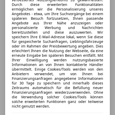
Isofix-Aufnahmen für Kindersitz an Rücksitz
Anbieter auf AutoScout24 seit 2008
Extras
Durch diese erweiterten Funktionalitäten
Keyless Entry
ermöglichen wir die Personalisierung unseres
Service
Alufelgen
Klimaautomatik 2-Zonen mit autom. Umluft-
Angebotes - etwa, um Ihre Suchvorgänge bei einem
späteren Besuch fortzusetzen, Ihnen passende
Innenspiegel automatisch abblendend
Control, erweiterter Umfang
Geöffnet
Angebote aus Ihrer Nähe anzuzeigen oder
Partikelfilter
Komfortzugang (Öffnungs- und Schließsystem)
Schließt um 15:30
personalisierte Werbung und Nachrichten
Sportsitze
Lederlenkrad
bereitzustellen und diese auszuwerten. Wir
Griesauweg 32
,
speichern Ihre E-Mail-Adresse lokal, wenn Sie diese
6020 Innsbruck, AT
Lenkrad (Sport/Leder) mit Multifunktion
für gespeicherte Suchanfragen, Lieblingsfahrzeuge
Licht- und Regensensor
oder im Rahmen der Preisbewertung angeben. Dies
Kontakt
Mittelarmlehne hinten
erleichtert Ihnen die Nutzung der Webseite, da eine
erneute Eingabe bei späteren Besuchen entfällt. Mit
Multifunktion für Lenkrad
Manfred Annewanter
Ihrer Einwilligung werden nutzungsbasierte
Service-System: Apple CarPlay Information
Informationen an von Ihnen kontaktierte Händler
(Vorbereitung)
übermittelt. Einige Cookies/Tools werden von den
Anbietern verwendet, um von Ihnen bei
Service-System: Real Time Traffic Information (RTTI)
Finanzierungsanfragen angegebene Informationen
Anbieter kontaktieren
Servolenkung Servotronic
für 30 Tage zu speichern und innerhalb dieses
Sitzheizung vorn
Zeitraums automatisch für die Befüllung neuer
Deine Nachricht
Finanzierungsanfragen wiederzuverwenden. Ohne
Sonnenschutzverglasung (hinten abgedunkelt)
die Verwendung solcher Cookies/Tools können
Sportsitze
solche erweiterten Funktionen ganz oder teilweise
Sportsitze vorn
nicht genutzt werden.
Start/Stop-Anlage (Funktion)