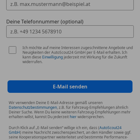
Radschraubensicherung
Reifenreparatur-Set
Deine Telefonnummer (optional)
Sonstiges
Ablage-Paket
Active Guard Plus
Ich möchte auf meine Interessen zugeschnittene Angebote und
Advantage
Neuigkeiten der AutoScout24 GmbH per E-Mail erhalten. Ich
kann diese
Einwilligung
jederzeit mit Wirkung für die Zukunft
Anhänger-Stabilisierungs-Programm (ASL)
widerrufen.
Außenspiegel mit Bordsteinautomatik, rechts
Ausstattungs-Paket: Connected Professional
Ausstattungs-Paket: ConnectedDrive Services
E-Mail senden
Befestigungssystem im Kofferraum
Check-Control-System
Wir verwenden Deine E-Mail-Adresse gemäß unseren
CO2-Umfang
Datenschutzbestimmungen
, z.B. für Fahrzeug-Empfehlungen ähnlich
Deutsch / Bordliteratur
Deiner Suche. Wenn Du keine weiteren Fahrzeug-Empfehlungen mehr
erhalten willst, kannst Du jederzeit
hier
widersprechen.
Diebstahlsicherung für Räder (Felgenschlösser)
Dynamische Tractions Control (DTC)
Durch Klick auf „E-Mail senden“ willige ich ein, dass (
AutoScout24
GmbH
) meine Nachricht zwischenspeichert, an den Händler sowie ggf.
Elektrisch verstellbare Spiegel
seine Kooperationspartner weiterleitet und bestimmte Performance-