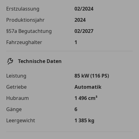
Die tatsächlichen Konditionen sind abhängig von Ihrer Bonität sowie
Erstzulassung
02/2024
von der von Ihnen gewählten Bank. Rückzahlungszeitraum 1-10
Jahre. Zinsspanne Sollzinssatz: 2,90% - 14,90%.
Produktionsjahr
2024
Jetzt berechnen
§57a Begutachtung
02/2027
Fahrzeughalter
1
Technische Daten
Leistung
85 kW (116 PS)
Getriebe
Automatik
Hubraum
1 496 cm³
Gänge
6
Leergewicht
1 385 kg