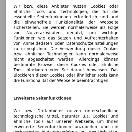
Kfz-Versicherung
Fahrerairbag
Wir bzw. diese Anbieter nutzen Cookies oder
Innenspiegel mit Abblendautomatik
ähnliche Tools und Technologien, die für die
Fernlichtassistent
Reifen Druck Control
essentielle Seitenfunktionen erforderlich sind und
Versicherungsschutz an Ihre Bedürfnisse
Geschwindigkeits-begrenzungsanlage
Scheinwerfer LED
die einwandfreie Funktionalität der Webseite
anpassen
Isofix
sicherstellen. Sie werden normalerweise als Folge
Warndreieck
von Nutzeraktivitäten genutzt, um wichtige
Kopfairbag
Freischaden-Gutschein ab Stufe 0
Funktionen wie das Setzen und Aufrechterhalten
LED-Scheinwerfer
Komfort, Innenausstattung
von Anmeldedaten oder Datenschutzeinstellungen
Auto einfach online versichern & Rabatt holen
LED-Tagfahrlicht
zu ermöglichen. Die Verwendung dieser Cookies
Armauflage vorn
bzw. ähnlicher Technologien kann normalerweise
Müdigkeitswarnsystem
Außenspiegel elektr. verstell- und heizbar
nicht abgeschaltet werden. Allerdings können
Notbremsassistent
BMW Live Cockpit Plus
Jetzt berechnen
bestimmte Browser diese Cookies oder ähnliche
Notrufsystem
Tools blockieren oder Sie darauf hinweisen. Das
Bordcomputer
Blockieren dieser Cookies oder ähnlicher Tools kann
Reifendruckkontrollsystem
DAB-Tuner (Radioempfang digital)
die Funktionalität der Webseite beeinträchtigen.
Seitenairbag
Durchladeeinrichtung (Mittelarmlehne hinten)
Verkäufer
Händler
Servolenkung
Fensterheber elektrisch vorn + hinten
Spurhalteassistent
Freisprecheinrichtung Bluetooth mit USB-/Audio-
Erweiterte Seitenfunktionen
Tagfahrlicht
F. Unterberger - W. Denzel GmbH & Co
Schnittstelle
Wir bzw. Drittanbieter nutzen unterschiedliche
Traktionskontrolle
KG
Fussmatten in Velours
technologische Mittel, darunter u.a. Cookies und
Wegfahrsperre
Innen- und Aussenspiegel automatisch abblendend
4,5
Sterne
ähnliche Tools auf unserer Webseite, um Ihnen
Sternebewertung 4.5 von 5
Zentralverriegelung
Interieurleisten Quarzsilber matt genarbt
erweiterte Seitenfunktionen anzubieten und ein
(94% Weiterempfehlungen)
verbessertes Nutzungserlebnis zu gewährleisten.