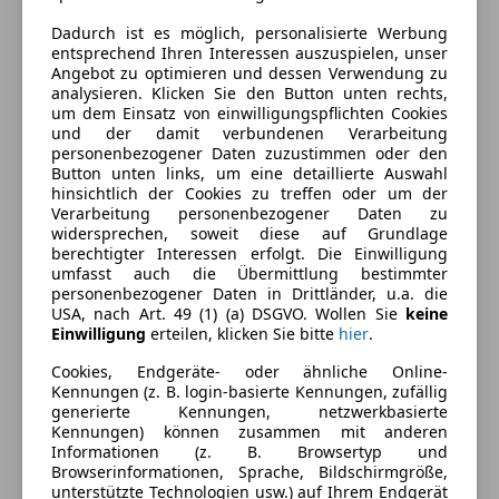
Dadurch ist es möglich, personalisierte Werbung
entsprechend Ihren Interessen auszuspielen, unser
Ausstattung
Angebot zu optimieren und dessen Verwendung zu
analysieren. Klicken Sie den Button unten rechts,
Komfort
Mehr anzeigen
um dem Einsatz von einwilligungspflichten Cookies
und der damit verbundenen Verarbeitung
2-Zonen-Klimaautomatik
personenbezogener Daten zuzustimmen oder den
Button unten links, um eine detaillierte Auswahl
Beheizbares Lenkrad
Farbe und Innenausstattung
hinsichtlich der Cookies zu treffen oder um der
Einparkhilfe
Verarbeitung personenbezogener Daten zu
Einparkhilfe Rückfahrkamera
Außenfarbe
Grau
widersprechen, soweit diese auf Grundlage
berechtigter Interessen erfolgt. Die Einwilligung
Einparkhilfe selbstlenkendes System
Farbe laut Hersteller
Skyscraper Grau
umfasst auch die Übermittlung bestimmter
Einparkhilfe Sensoren hinten
personenbezogener Daten in Drittländer, u.a. die
metallic
Einparkhilfe Sensoren vorne
USA, nach Art. 49 (1) (a) DSGVO. Wollen Sie
keine
Einwilligung
erteilen, klicken Sie bitte
hier
.
Elektrische Fensterheber
Lackierung
Metallic
Elektrische Heckklappe
Cookies, Endgeräte- oder ähnliche Online-
Farbe der
Sonstige
Lichtsensor
Kennungen (z. B. login-basierte Kennungen, zufällig
Innenausstattung
generierte Kennungen, netzwerkbasierte
Schlüssellose Zentralverriegelung
Kennungen) können zusammen mit anderen
Sitzheizung
Innenausstattung
Stoff
Informationen (z. B. Browsertyp und
Start/Stop-Automatik
Browserinformationen, Sprache, Bildschirmgröße,
unterstützte Technologien usw.) auf Ihrem Endgerät