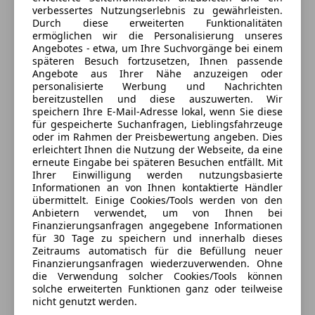
KG
Fahrassistenz-System: Park-Assistent
Partikelfilter
verbessertes Nutzungserlebnis zu gewährleisten.
Fensterheber elektrisch
4,5
Sterne
Durch diese erweiterten Funktionalitäten
Sternebewertung 4.5 von 5
ermöglichen wir die Personalisierung unseres
Fensterheber, elektrisch
(94% Weiterempfehlungen)
Angebotes - etwa, um Ihre Suchvorgänge bei einem
HiFi-Lautsprechersystem
Anbieter auf AutoScout24 seit 2008
späteren Besuch fortzusetzen, Ihnen passende
Induktionsladeschale für Smartphone (Wireless
Angebote aus Ihrer Nähe anzuzeigen oder
Service
personalisierte Werbung und Nachrichten
Charging)
bereitzustellen und diese auszuwerten. Wir
Innenausstattung: Interieurleisten, schwarz
Geöffnet
speichern Ihre E-Mail-Adresse lokal, wenn Sie diese
hochglänzend
Schließt um 17:00
für gespeicherte Suchanfragen, Lieblingsfahrzeuge
oder im Rahmen der Preisbewertung angeben. Dies
Isofix-Aufnahmen für Kindersitz an Beifahrersitz
Griesauweg 32
,
erleichtert Ihnen die Nutzung der Webseite, da eine
6020 Innsbruck, AT
Isofix-Aufnahmen für Kindersitz an Rücksitz
erneute Eingabe bei späteren Besuchen entfällt. Mit
Keyless Entry
Ihrer Einwilligung werden nutzungsbasierte
Kontakt
Informationen an von Ihnen kontaktierte Händler
Klimaanlage
übermittelt. Einige Cookies/Tools werden von den
Klimaautomatic
Manfred Annewanter
Anbietern verwendet, um von Ihnen bei
Klimaautomatik 2-Zonen mit autom. Umluft-
Finanzierungsanfragen angegebene Informationen
für 30 Tage zu speichern und innerhalb dieses
Control
Zeitraums automatisch für die Befüllung neuer
Komfortzugang (Öffnungs- und Schließsystem)
Finanzierungsanfragen wiederzuverwenden. Ohne
Anbieter kontaktieren
Lenkrad heizbar
die Verwendung solcher Cookies/Tools können
solche erweiterten Funktionen ganz oder teilweise
Park-Distance-Control (PDC)
Deine Nachricht
nicht genutzt werden.
Servolenkung