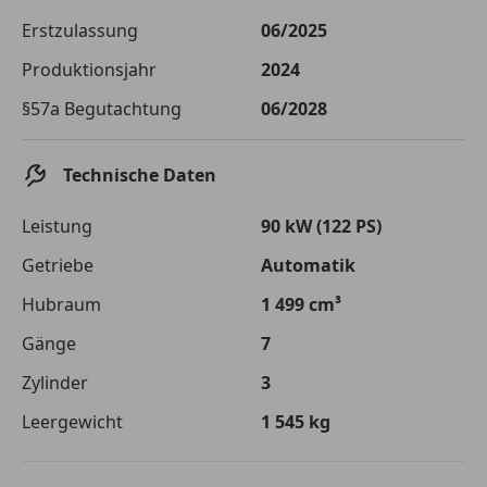
Die tatsächlichen Konditionen sind abhängig von Ihrer Bonität sowie
Erstzulassung
06/2025
von der von Ihnen gewählten Bank. Rückzahlungszeitraum 1-10
Jahre. Zinsspanne Sollzinssatz: 2,90% - 14,90%.
Produktionsjahr
2024
Jetzt berechnen
§57a Begutachtung
06/2028
Technische Daten
Leistung
90 kW (122 PS)
Getriebe
Automatik
Hubraum
1 499 cm³
Gänge
7
Zylinder
3
Leergewicht
1 545 kg