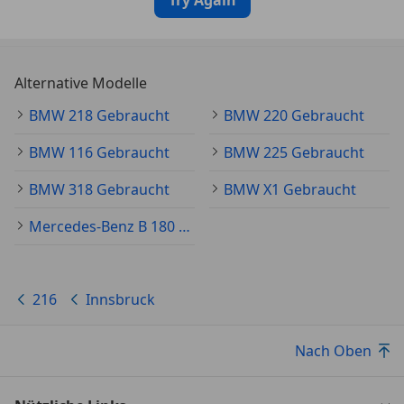
Try Again
Klimaautomatik 2 Zonen
Metallic-Lackierung
Modellschriftzug, Entfall
Müdigkeitswarnsystem
Alternative Modelle
Notrufsystem
BMW 218 Gebraucht
BMW 220 Gebraucht
Ölwartungsintervall 24 Monate/30.000 km
Personal eSIM
BMW 116 Gebraucht
BMW 225 Gebraucht
Premium-Paket
Reifendruckkontrollsystem
BMW 318 Gebraucht
BMW X1 Gebraucht
Vorbereitung Lenkradheizung
Mercedes-Benz B 180 Gebraucht
Vorbereitung Sitzheizung vorn
Außenausstattung
Heckklappenbetätigung automatisch
216
Innsbruck
LM-Felgen
Nach Oben
Sicherheit/Umwelt
Airbag Beifahrerseite
Airbag Beifahrerseite abschaltbar