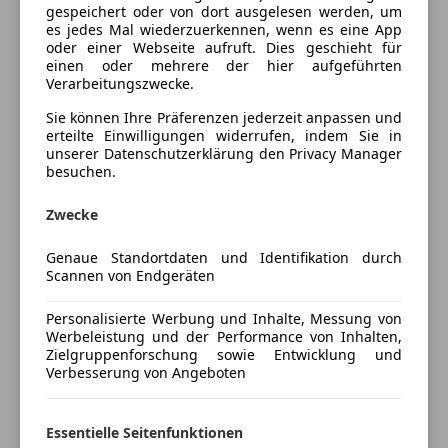
Unterhaltung/Media
gespeichert oder von dort ausgelesen werden, um
Fahrzeugbeschreibung
es jedes Mal wiederzuerkennen, wenn es eine App
DAB-Radio
oder einer Webseite aufruft. Dies geschieht für
Sitzbezug
einen oder mehrere der hier aufgeführten
Induktionsladen für Smartphones
Verarbeitungszwecke.
Cloth Arktur Anthracite
Radio
Soundsystem
Sie können Ihre Präferenzen jederzeit anpassen und
Antrieb, Fahrwerk
erteilte Einwilligungen widerrufen, indem Sie in
Volldigitales Kombiinstrument
unserer Datenschutzerklärung den Privacy Manager
Größerer Kraftstofftank
besuchen.
Sicherheit
Steptronic Getriebe mit Doppelkupplung
ABS
Zwecke
Umwelt, Sicherheit
Abstandswarner
Abgasnorm EU6 RDE II
Genaue Standortdaten und Identifikation durch
Beifahrerairbag
Scannen von Endgeräten
ABS
Blendfreies Fernlicht
Airbag Fahrer/Beifahrer
Mehr anzeigen
ESP
Personalisierte Werbung und Inhalte, Messung von
Aktiver Fussgängerschutz
Fahrerairbag
Werbeleistung und der Performance von Inhalten,
Auto Start/Stop Funktion
Zielgruppenforschung sowie Entwicklung und
Fernlichtassistent
Preisbewertung
Verbesserung von Angeboten
Beifahrerairbag
Geschwindigkeits-begrenzungsanlage
Beifahrerairbag-Deaktivierung
Isofix
Mehr anzeigen
ESP
Kopfairbag
Essentielle Seitenfunktionen
Fahrassistenz-System: Driving Assistant