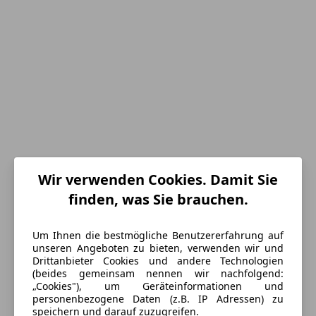
Wir verwenden Cookies. Damit Sie
finden, was Sie brauchen.
Energieverbrauch
Um Ihnen die bestmögliche Benutzererfahrung auf
unseren Angeboten zu bieten, verwenden wir und
Schadstoffklasse
Euro 6
Drittanbieter Cookies und andere Technologien
(beides gemeinsam nennen wir nachfolgend:
Kraftstoff
Benzin
„Cookies"), um Geräteinformationen und
personenbezogene Daten (z.B. IP Adressen) zu
CO₂-Emissionen
152 g/km (komb.)
speichern und darauf zuzugreifen.