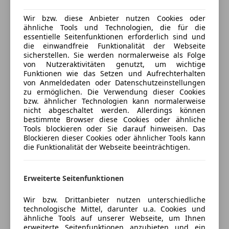
Kurvenlicht
Fahrassistenz-System: Fernlichtassistent
LED-Scheinwerfer
Versicherung
Wir bzw. diese Anbieter nutzen Cookies oder
Fahrerairbag
LED-Tagfahrlicht
ähnliche Tools und Technologien, die für die
Innenspiegel mit Abblendautomatik
essentielle Seitenfunktionen erforderlich sind und
Müdigkeitswarnsystem
Kfz-Versicherung
die einwandfreie Funktionalität der Webseite
Kindersitzbefestigung ISOFIX
Notbremsassistent
sicherstellen. Sie werden normalerweise als Folge
Kopfairbag
Notrufsystem
von Nutzeraktivitäten genutzt, um wichtige
Versicherungsschutz an Ihre Bedürfnisse
Notbremsassistent
Funktionen wie das Setzen und Aufrechterhalten
Reifendruckkontrollsystem
anpassen
von Anmeldedaten oder Datenschutzeinstellungen
Reifen Druck Control
Seitenairbag
zu ermöglichen. Die Verwendung dieser Cookies
Freischaden-Gutschein ab Stufe 0
Scheinwerfer LED mit adaptiver Lichtverteilung
Servolenkung
bzw. ähnlicher Technologien kann normalerweise
Seitenairbag
nicht abgeschaltet werden. Allerdings können
Auto einfach online versichern & Rabatt holen
Spurhalteassistent
bestimmte Browser diese Cookies oder ähnliche
Traction Control
Totwinkel-Assistent
Tools blockieren oder Sie darauf hinweisen. Das
Vorbereitung Driving Assistant Plus
Traktionskontrolle
Blockieren dieser Cookies oder ähnlicher Tools kann
Warndreieck
Jetzt berechnen
die Funktionalität der Webseite beeinträchtigen.
Zentralverriegelung
Extras
Komfort, Innenausstattung
Erweiterte Seitenfunktionen
Ambiente-Beleuchtung
Alufelgen
Verkäufer
Händler
DAB-Tuner (Radioempfang digital)
Ambientebeleuchtung
Wir bzw. Drittanbieter nutzen unterschiedliche
Einparkhilfe selbstlenkendes System
technologische Mittel, darunter u.a. Cookies und
Anhängerkupplung
ähnliche Tools auf unserer Webseite, um Ihnen
F. Unterberger - W. Denzel GmbH & Co
Fahrassistenz-System: Einparkhilfe Seite
Innenspiegel automatisch abblendend
erweiterte Seitenfunktionen anzubieten und ein