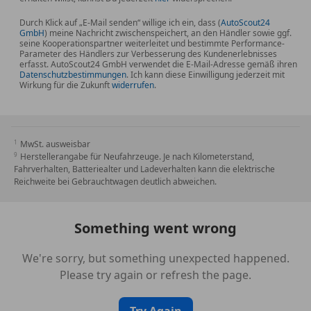
Anhänger-Stabilisierungs-Programm (ASL)
Außenausstattung: Shadow-Line Hochglanz
Durch Klick auf „E-Mail senden“ willige ich ein, dass (
AutoScout24
GmbH
) meine Nachricht zwischenspeichert, an den Händler sowie ggf.
Ausstattungs-Paket: Connected Professional
seine Kooperationspartner weiterleitet und bestimmte Performance-
Ausstiegsleuchten in Türverkleidung unten
Parameter des Händlers zur Verbesserung des Kundenerlebnisses
erfasst. AutoScout24 GmbH verwendet die E-Mail-Adresse gemäß ihren
BMW Curved Display
Datenschutzbestimmungen
. Ich kann diese Einwilligung jederzeit mit
Wirkung für die Zukunft
widerrufen
.
BMW Live Cockpit Plus
Bremsenergierückgewinnung
(Rekuperationssystem)
CO2-Umfang
MwSt. ausweisbar
Deutsch / Bordliteratur
Herstellerangabe für Neufahrzeuge. Je nach Kilometerstand,
Fahrverhalten, Batteriealter und Ladeverhalten kann die elektrische
Erste Hilfe-Kasten / Verbandkasten
Reichweite bei Gebrauchtwagen deutlich abweichen.
EU-spezifische Zusatzumfaenge
Fahrassistenz-System: Heckaufprall-Vermeidung
(Prävention Heckkollision)
Something went wrong
Fahrassistenz-System: Querverkehrs-Assistent
Fahrassistenz-System: Spurwechsel-Warnsystem
We're sorry, but something unexpected happened.
Instrumententafel Luxury
Please try again or refresh the page.
Kältemittel
Kilometertacho