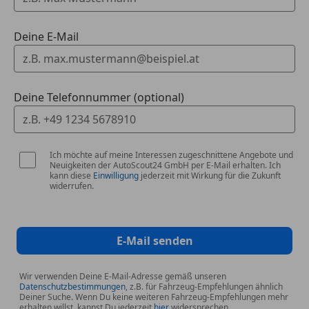
Multimedia
Deine E-Mail
DAB Tuner
Exterieur
Deine Telefonnummer (optional)
Anhängerkupplung (Kugelkopf schwenkbar)
Elektrische Gepäckraumklappe
Räder
Ich möchte auf meine Interessen zugeschnittene Angebote und
Reifenreparatur-Set
Neuigkeiten der AutoScout24 GmbH per E-Mail erhalten. Ich
kann diese
Einwilligung
jederzeit mit Wirkung für die Zukunft
widerrufen.
Individualumfänge
BMW Individual Hochglanz Shadow Line
E-Mail senden
Sonstiges
Ablage für Wireless Charging
Wir verwenden Deine E-Mail-Adresse gemäß unseren
Active Guard
Datenschutzbestimmungen
, z.B. für Fahrzeug-Empfehlungen ähnlich
Airbag Fahrerseite
Deiner Suche. Wenn Du keine weiteren Fahrzeug-Empfehlungen mehr
erhalten willst, kannst Du jederzeit
hier
widersprechen.