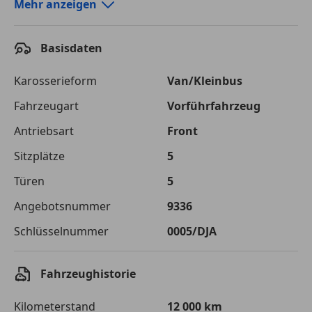
Autokredit-Rechner von durchblicker.at
Mehr anzeigen
Einfach Rate berechnen und günstige Konditionen
finden!
Basisdaten
Autokredit vergleichen
Karosserieform
Van/Kleinbus
Laufzeit
120 Monate
Fahrzeugart
Vorführfahrzeug
Antriebsart
Front
Kreditbetrag
€ 35 900,-
Sitzplätze
5
Zu zahlender
€ 50 576,-
Gesamtbetrag
Türen
5
Einberechnete Gebühren
€ 0,-
Angebotsnummer
9336
Schlüsselnummer
0005/DJA
Effektivzinsatz
7,50 %
Sollzinssatz
7,25 %
Fahrzeughistorie
Monatliche Rate
€ 421,47
Kilometerstand
12 000 km