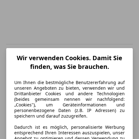
Energieverbrauch
Wir verwenden Cookies. Damit Sie
finden, was Sie brauchen.
Schadstoffklasse
Euro 6
Kraftstoff
Benzin
Um Ihnen die bestmögliche Benutzererfahrung auf
unseren Angeboten zu bieten, verwenden wir und
CO₂-Emissionen
150 g/km (komb.)
Drittanbieter Cookies und andere Technologien
(beides gemeinsam nennen wir nachfolgend:
„Cookies"), um Geräteinformationen und
Ausstattung
personenbezogene Daten (z.B. IP Adressen) zu
speichern und darauf zuzugreifen.
Komfort
Mehr anzeigen
Dadurch ist es möglich, personalisierte Werbung
entsprechend Ihren Interessen auszuspielen, unser
2-Zonen-Klimaautomatik
Angebot zu optimieren und dessen Verwendung zu