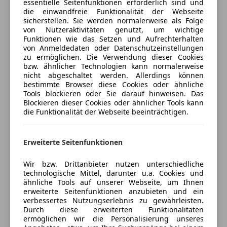
essentielle Seitenfunktionen erforderlich sind und
Abstandswarner
Freischaden-Gutschein ab Stufe 0
Fahrassistenz-System: Rückfahr-Assistent
die einwandfreie Funktionalität der Webseite
Alarmanlage
sicherstellen. Sie werden normalerweise als Folge
Fensterheber elektrisch
Auto einfach online versichern & Rabatt holen
Beifahrerairbag
von Nutzeraktivitäten genutzt, um wichtige
HiFi-Lautsprechersystem
Funktionen wie das Setzen und Aufrechterhalten
ESP
Induktionsladeschale für Smartphone (Wireless
von Anmeldedaten oder Datenschutzeinstellungen
Fahrerairbag
zu ermöglichen. Die Verwendung dieser Cookies
Charging)
Jetzt berechnen
Fernlichtassistent
bzw. ähnlicher Technologien kann normalerweise
Interieurleisten Quarzsilber matt genarbt
nicht abgeschaltet werden. Allerdings können
Geschwindigkeits-begrenzungsanlage
Isofix-Aufnahmen für Kindersitz an Beifahrersitz
bestimmte Browser diese Cookies oder ähnliche
Isofix
Tools blockieren oder Sie darauf hinweisen. Das
Isofix-Aufnahmen für Kindersitz an Rücksitz
Kopfairbag
Blockieren dieser Cookies oder ähnlicher Tools kann
Verkäufer
Händler
Klimaautomatik 2-Zonen mit autom. Umluft-
die Funktionalität der Webseite beeinträchtigen.
Kurvenlicht
Control
LED-Scheinwerfer
Fritz Unterberger – Wolfgang Denzel
Park-Distance-Control (PDC)
LED-Tagfahrlicht
Erweiterte Seitenfunktionen
GmbH & Co. KG
Servolenkung Servotronic
Müdigkeitswarnsystem
Sitze hinten mechanisch verstellbar
5
Sterne
Notbremsassistent
Sternebewertung 5 von 5
Wir bzw. Drittanbieter nutzen unterschiedliche
Sitzheizung fuer Fahrer und Beifahrer
(96% Weiterempfehlungen)
Notrufsystem
technologische Mittel, darunter u.a. Cookies und
Sitzheizung vorn
Anbieter auf AutoScout24 seit 2017
ähnliche Tools auf unserer Webseite, um Ihnen
Reifendruckkontrollsystem
erweiterte Seitenfunktionen anzubieten und ein
Sonnenschutzverglasung (hinten abgedunkelt)
Seitenairbag
verbessertes Nutzungserlebnis zu gewährleisten.
Serviceannahme/Ersatzteile
Start/Stop-Anlage (Funktion)
Servolenkung
Durch diese erweiterten Funktionalitäten
Widescreen Display
Geschlossen
ermöglichen wir die Personalisierung unseres
Spurhalteassistent