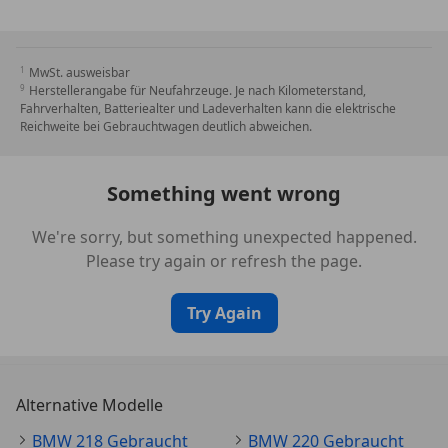
Sicherheit/Umwelt
Airbag Beifahrerseite
Airbag Beifahrerseite abschaltbar
MwSt. ausweisbar
Anti-Blockier-System (ABS)
Herstellerangabe für Neufahrzeuge. Je nach Kilometerstand,
Diebstahl-Warnanlage mit Innenraumabsicherung
Fahrverhalten, Batteriealter und Ladeverhalten kann die elektrische
Dynamische Stabilitäts-Control (DSC)
Reichweite bei Gebrauchtwagen deutlich abweichen.
Fahrassistenz-System: Active Guard
(Bremsassistent)
Something went wrong
Fahrassistenz-System: Aufmerksamkeits-Assistent
Fahrassistenz-System: Rückfahrhilfe
We're sorry, but something unexpected happened.
Notbremsfunktion (Active PDC)
Please try again or refresh the page.
Geschwindigkeits-Begrenzeranlage (Speed Limit
Device)
Try Again
Kopf-Airbag-System hinten
Kopf-Airbag-System vorn
Otto-Partikelfilter (OPF)
Reifendruck-Kontrollsystem
Alternative Modelle
Reifenpannen-Anzeige
Scheinwerfer LED
BMW 218 Gebraucht
BMW 220 Gebraucht