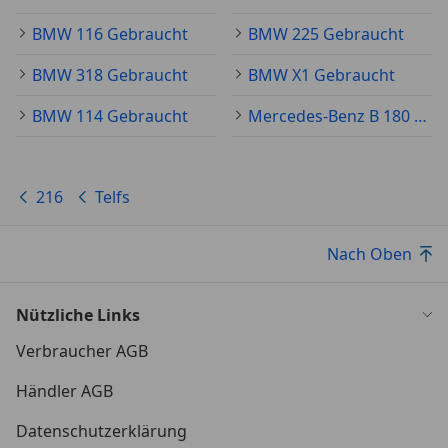
Seitenairbag hinten
BMW 116 Gebraucht
BMW 225 Gebraucht
Seitenairbag vorn
Service-System: Gesetzlicher Notruf
BMW 318 Gebraucht
BMW X1 Gebraucht
AKTION: 2,99% Zins Fix der BMW Bank Lt.
BMW 114 Gebraucht
Mercedes-Benz B 180 Gebraucht
Bedingungen!!
BMW 216i Active Tourer, sportlich- funktional mit
216
Telfs
sehr reichhaltiger Ausstattung und spritzig,
sparsamen sowie kulitviertem BMW Turbo
Benziner!!
Nach Oben
Liste Neu € 44.565,--
Nützliche Links
verbaute Optionen:
Verbraucher AGB
Anhängerkupplung, Sonnenschutzverglasung, 17
Händler AGB
Zoll Alu, Sitzheizung, Fernlichtassistent, Driving
Assist und Driving Assist PLUS, Sitzverstellung
Datenschutzerklärung
Fondsitze, DAB, Hochglanz Shadow, Alarm uvm.