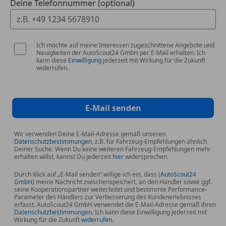
Deine Telefonnummer (optional)
(Prävention Heckkollision)
Fahrassistenz-System: Querverkehrs-Assistent
Fahrassistenz-System: Speed-Limit-Anzeige
Ich möchte auf meine Interessen zugeschnittene Angebote und
Fahrassistenz-System: Spurwechsel-Warnsystem
Neuigkeiten der AutoScout24 GmbH per E-Mail erhalten. Ich
Fahrassistenz-System: Verkehrszeichenerkennung
kann diese
Einwilligung
jederzeit mit Wirkung für die Zukunft
widerrufen.
mit Speed Limit-Assistent
Geschwindigkeits-Regelanlage, Aktiv mit Stop&Go-
Funktion
Kältemittel
E-Mail senden
Kilometertacho
Ölwartungsintervall 24 Monate/30.000 km
Wir verwenden Deine E-Mail-Adresse gemäß unseren
Datenschutzbestimmungen
, z.B. für Fahrzeug-Empfehlungen ähnlich
Personal eSIM
Deiner Suche. Wenn Du keine weiteren Fahrzeug-Empfehlungen mehr
Verkehrszeichenerkennung
erhalten willst, kannst Du jederzeit
hier
widersprechen.
Durch Klick auf „E-Mail senden“ willige ich ein, dass (
AutoScout24
Außenausstattung
GmbH
) meine Nachricht zwischenspeichert, an den Händler sowie ggf.
seine Kooperationspartner weiterleitet und bestimmte Performance-
Dachreling Hochglanz Shadow-Line
Parameter des Händlers zur Verbesserung des Kundenerlebnisses
Heckklappenbetätigung automatisch
erfasst. AutoScout24 GmbH verwendet die E-Mail-Adresse gemäß ihren
Datenschutzbestimmungen
. Ich kann diese Einwilligung jederzeit mit
Wirkung für die Zukunft
widerrufen
.