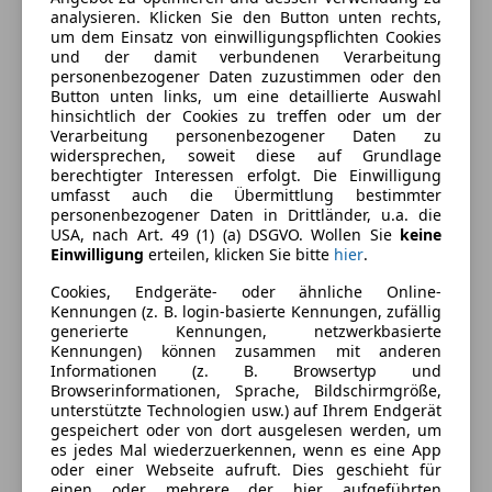
Armlehne
analysieren. Klicken Sie den Button unten rechts,
Farbe und Innenausstattung
um dem Einsatz von einwilligungspflichten Cookies
Berganfahrassistent
und der damit verbundenen Verarbeitung
Einparkhilfe
Außenfarbe
Schwarz
personenbezogener Daten zuzustimmen oder den
Einparkhilfe Rückfahrkamera
Button unten links, um eine detaillierte Auswahl
Farbe laut Hersteller
Schwarz
hinsichtlich der Cookies zu treffen oder um der
Einparkhilfe selbstlenkendes System
Verarbeitung personenbezogener Daten zu
Einparkhilfe Sensoren hinten
Lackierung
Andere
widersprechen, soweit diese auf Grundlage
Einparkhilfe Sensoren vorne
berechtigter Interessen erfolgt. Die Einwilligung
Farbe der
Sonstige
umfasst auch die Übermittlung bestimmter
Elektrische Fensterheber
personenbezogener Daten in Drittländer, u.a. die
Innenausstattung
Elektrische Heckklappe
USA, nach Art. 49 (1) (a) DSGVO. Wollen Sie
keine
Elektrische Seitenspiegel
Einwilligung
erteilen, klicken Sie bitte
hier
.
Innenausstattung
Stoff
Lederlenkrad
Cookies, Endgeräte- oder ähnliche Online-
Lichtsensor
Kennungen (z. B. login-basierte Kennungen, zufällig
Fahrzeugbeschreibung
Lordosenstütze
generierte Kennungen, netzwerkbasierte
Kennungen) können zusammen mit anderen
Multifunktionslenkrad
Informationen (z. B. Browsertyp und
Sitzbezug
Navigationssystem
Browserinformationen, Sprache, Bildschirmgröße,
Cloth Arktur Anthracite
Regensensor
unterstützte Technologien usw.) auf Ihrem Endgerät
gespeichert oder von dort ausgelesen werden, um
Sitzheizung
es jedes Mal wiederzuerkennen, wenn es eine App
Antrieb, Fahrwerk
Start/Stop-Automatik
oder einer Webseite aufruft. Dies geschieht für
Größerer Kraftstofftank
Tempomat
einen oder mehrere der hier aufgeführten