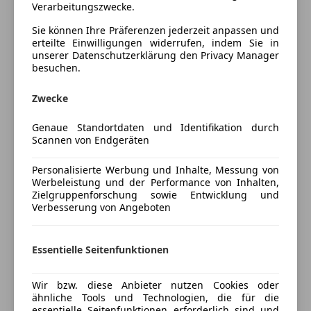
Sportpaket
Verarbeitungszwecke.
Tempomat
Sie können Ihre Präferenzen jederzeit anpassen und
Antrieb, Fahrwerk
Unterhaltung/Media
erteilte Einwilligungen widerrufen, indem Sie in
Adaptives M Fahrwerk
unserer Datenschutzerklärung den Privacy Manager
Android Auto
Automatic Getriebe mit Schaltwippen
besuchen.
Apple CarPlay
Größerer Kraftstofftank
Mehr anzeigen
Bluetooth
Zwecke
Bordcomputer
Umwelt, Sicherheit
Genaue Standortdaten und Identifikation durch
Preisbewertung
DAB-Radio
Abgasnorm EU6 RDE II
Scannen von Endgeräten
Freisprecheinrichtung
Aktiver Fussgängerschutz
Mehr anzeigen
Induktionsladen für Smartphones
Alarmanlage
Personalisierte Werbung und Inhalte, Messung von
Musikstreaming integriert
Werbeleistung und der Performance von Inhalten,
Fahrassistenz-System: Driving Assistant
Zielgruppenforschung sowie Entwicklung und
Radio
Fahrassistenz-System: Fernlichtassistent
Verbesserung von Angeboten
Versicherung
Soundsystem
Innenspiegel mit Abblendautomatik
USB
Reifen Druck Control
Kfz-Versicherung
Volldigitales Kombiinstrument
Essentielle Seitenfunktionen
Scheinwerfer LED mit adaptiver Lichtverteilung
Vorbereitung Driving Assistant Plus
Sicherheit
Versicherungsschutz an Ihre Bedürfnisse
Warndreieck
Wir bzw. diese Anbieter nutzen Cookies oder
anpassen
ähnliche Tools und Technologien, die für die
ABS
essentielle Seitenfunktionen erforderlich sind und