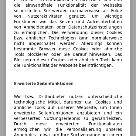
Abstandswarner
Freischaden-Gutschein ab Stufe 0
Komfort, Innenausstattung
die einwandfreie Funktionalität der Webseite
Alarmanlage
Ambiente-Beleuchtung
sicherstellen. Sie werden normalerweise als Folge
Auto einfach online versichern & Rabatt holen
von Nutzeraktivitäten genutzt, um wichtige
Beifahrerairbag
BMW Live Cockpit Plus
Funktionen wie das Setzen und Aufrechterhalten
Blendfreies Fernlicht
DAB-Tuner (Radioempfang digital)
von Anmeldedaten oder Datenschutzeinstellungen
ESP
Fahrassistenz-System: Einparkhilfe Seite
zu ermöglichen. Die Verwendung dieser Cookies
Jetzt berechnen
bzw. ähnlicher Technologien kann normalerweise
Fahrerairbag
Fahrassistenz-System: Park-Assistent
nicht abgeschaltet werden. Allerdings können
Fernlichtassistent
Fahrassistenz-System: Rückfahr-Assistent
bestimmte Browser diese Cookies oder ähnliche
Geschwindigkeits-begrenzungsanlage
Fensterheber elektrisch
Tools blockieren oder Sie darauf hinweisen. Das
Verkäufer
Händler
Blockieren dieser Cookies oder ähnlicher Tools kann
Isofix
Isofix-Aufnahmen für Kindersitz an Beifahrersitz
die Funktionalität der Webseite beeinträchtigen.
Kopfairbag
Keyless Entry
Kurvenlicht
Fritz Unterberger – Wolfgang Denzel
Komfortzugang (Öffnungs- und Schließsystem)
LED-Scheinwerfer
GmbH & Co. KG
Lederlenkrad
Erweiterte Seitenfunktionen
LED-Tagfahrlicht
M Interieurleisten Aluminium Hexacube hell
5
Sterne
Sternebewertung 5 von 5
Müdigkeitswarnsystem
Wir bzw. Drittanbieter nutzen unterschiedliche
M Lederlenkrad
(96% Weiterempfehlungen)
technologische Mittel, darunter u.a. Cookies und
Notbremsassistent
Sitze hinten mechanisch verstellbar
Anbieter auf AutoScout24 seit 2017
ähnliche Tools auf unserer Webseite, um Ihnen
Notrufsystem
Sitzheizung fuer Fahrer und Beifahrer
erweiterte Seitenfunktionen anzubieten und ein
Showroom
Reifendruckkontrollsystem
verbessertes Nutzungserlebnis zu gewährleisten.
Sonnenschutzverglasung (hinten abgedunkelt)
Durch diese erweiterten Funktionalitäten
Seitenairbag
Spiegel-Paket
Geschlossen
ermöglichen wir die Personalisierung unseres
Servolenkung
Sportsitze
Öffnet um 8:00 Mo.
Angebotes - etwa, um Ihre Suchvorgänge bei einem