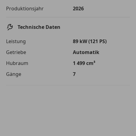
Die tatsächlichen Konditionen sind abhängig von Ihrer Bonität sowie
Produktionsjahr
2026
von der von Ihnen gewählten Bank. Rückzahlungszeitraum 1-10
Jahre. Zinsspanne Sollzinssatz: 2,90% - 14,90%.
Jetzt berechnen
Technische Daten
Leistung
89 kW (121 PS)
Getriebe
Automatik
Hubraum
1 499 cm³
Gänge
7