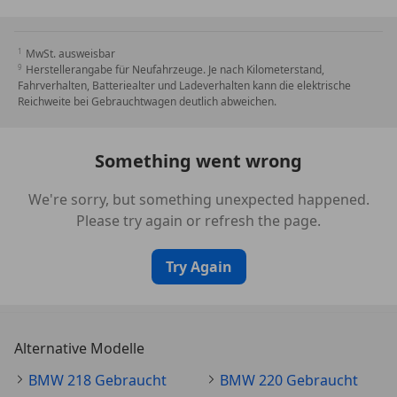
Kilometertacho
Kindersitzbefestigung i-Sitze Beifahrer
MwSt. ausweisbar
LM-Felgen 7,5x18 (Doppelspeiche 838 M, Bicolor)
Herstellerangabe für Neufahrzeuge. Je nach Kilometerstand,
M Sport Exterieurumfänge
Fahrverhalten, Batteriealter und Ladeverhalten kann die elektrische
M Sport Interieurumfänge
Reichweite bei Gebrauchtwagen deutlich abweichen.
M Sportpaket
Metallic-Lackierung
Something went wrong
OEL-Wartungsintervall
Ölwartungsintervall 24 Monate/30.000 km
We're sorry, but something unexpected happened.
Personal eSIM
Please try again or refresh the page.
Personal eSIM
Premium Paket
Try Again
Premium-Paket
Radschraubensicherung
Reifendruckanzeige
Reifenpannenset Plus
Alternative Modelle
Schaltwippen
Sitzheizung Fahrer und Beifahrer
BMW 218 Gebraucht
BMW 220 Gebraucht