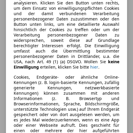
analysieren. Klicken Sie den Button unten rechts,
Armlehne
Farbe und Innenausstattung
um dem Einsatz von einwilligungspflichten Cookies
Berganfahrassistent
und der damit verbundenen Verarbeitung
Einparkhilfe
personenbezogener Daten zuzustimmen oder den
Außenfarbe
Grau
Button unten links, um eine detaillierte Auswahl
Einparkhilfe Rückfahrkamera
hinsichtlich der Cookies zu treffen oder um der
Farbe laut Hersteller
Sparkling Kupfergrau
Einparkhilfe selbstlenkendes System
Verarbeitung personenbezogener Daten zu
metallic
Einparkhilfe Sensoren hinten
widersprechen, soweit diese auf Grundlage
berechtigter Interessen erfolgt. Die Einwilligung
Einparkhilfe Sensoren vorne
Lackierung
Metallic
umfasst auch die Übermittlung bestimmter
Elektrische Fensterheber
personenbezogener Daten in Drittländer, u.a. die
Farbe der
Sonstige
Elektrische Heckklappe
USA, nach Art. 49 (1) (a) DSGVO. Wollen Sie
keine
Innenausstattung
Einwilligung
erteilen, klicken Sie bitte
hier
.
Elektrische Seitenspiegel
Lederlenkrad
Cookies, Endgeräte- oder ähnliche Online-
Lichtsensor
Kennungen (z. B. login-basierte Kennungen, zufällig
Fahrzeugbeschreibung
generierte Kennungen, netzwerkbasierte
Lordosenstütze
Kennungen) können zusammen mit anderen
Multifunktionslenkrad
Sitzbezug
Informationen (z. B. Browsertyp und
Navigationssystem
Browserinformationen, Sprache, Bildschirmgröße,
M Alcantara/Veganza-Kombination
unterstützte Technologien usw.) auf Ihrem Endgerät
Regensensor
gespeichert oder von dort ausgelesen werden, um
Schlüssellose Zentralverriegelung
Editionen und Pakete
es jedes Mal wiederzuerkennen, wenn es eine App
Sitzheizung
oder einer Webseite aufruft. Dies geschieht für
M Sportpaket
einen oder mehrere der hier aufgeführten
Start/Stop-Automatik