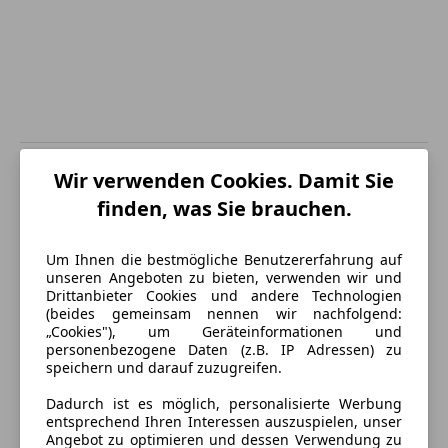
Energieverbrauch
Wir verwenden Cookies. Damit Sie
finden, was Sie brauchen.
Schadstoffklasse
Euro 6
Kraftstoff
Benzin
Um Ihnen die bestmögliche Benutzererfahrung auf
unseren Angeboten zu bieten, verwenden wir und
CO₂-Emissionen
150 g/km (komb.)
Drittanbieter Cookies und andere Technologien
(beides gemeinsam nennen wir nachfolgend:
„Cookies"), um Geräteinformationen und
personenbezogene Daten (z.B. IP Adressen) zu
Ausstattung
speichern und darauf zuzugreifen.
Komfort
Mehr anzeigen
Dadurch ist es möglich, personalisierte Werbung
entsprechend Ihren Interessen auszuspielen, unser
2-Zonen-Klimaautomatik
Angebot zu optimieren und dessen Verwendung zu