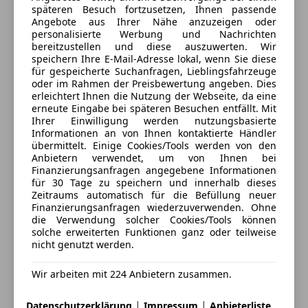
Spurhalteassistent
späteren Besuch fortzusetzen, Ihnen passende
Sportsitze fuer Fahrer und Beifahrer
Wildauweg 1
,
Angebote aus Ihrer Nähe anzuzeigen oder
Tagfahrlicht
6410 Telfs, AT
personalisierte Werbung und Nachrichten
Totwinkel-Assistent
Fahrerassistenz
bereitzustellen und diese auszuwerten. Wir
Traktionskontrolle
speichern Ihre E-Mail-Adresse lokal, wenn Sie diese
Kontakt
Gesetzlicher Notruf
für gespeicherte Suchanfragen, Lieblingsfahrzeuge
Verkehrszeichenerkennung
Parking Assistant
Martin Kornexl
oder im Rahmen der Preisbewertung angeben. Dies
Wegfahrsperre
Service-System: Intelligenter Notruf inkl.
erleichtert Ihnen die Nutzung der Webseite, da eine
Zentralverriegelung
erneute Eingabe bei späteren Besuchen entfällt. Mit
TeleServices
Alle Fahrzeuge des Anbieters
Ihrer Einwilligung werden nutzungsbasierte
Spurwechselwarnung
Extras
Informationen an von Ihnen kontaktierte Händler
übermittelt. Einige Cookies/Tools werden von den
Alufelgen
Anbietern verwendet, um von Ihnen bei
Multimedia
Anbieter kontaktieren
Finanzierungsanfragen angegebene Informationen
Ambientebeleuchtung
DAB Tuner
für 30 Tage zu speichern und innerhalb dieses
Anhängerkupplung
Deine Nachricht
Zeitraums automatisch für die Befüllung neuer
Dachreling
Finanzierungsanfragen wiederzuverwenden. Ohne
Exterieur
die Verwendung solcher Cookies/Tools können
Gepäckraumabtrennung
Anhängerkupplung (Kugelkopf schwenkbar)
solche erweiterten Funktionen ganz oder teilweise
Innenspiegel automatisch abblendend
Dachreling
nicht genutzt werden.
Pannenkit
Partikelfilter
Wir arbeiten mit 224 Anbietern zusammen.
Räder
Schaltwippen
Diebstahlsicherung für Räder (Felgenschlösser)
|
|
Datenschutzerklärung
Impressum
Anbieterliste
Sommerreifen