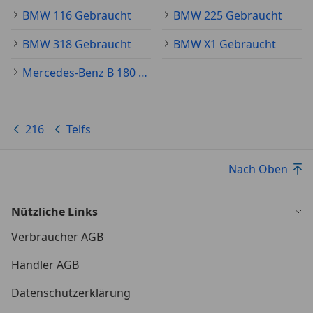
Sitzverstellung, Fondsitze
BMW 116 Gebraucht
BMW 225 Gebraucht
Sonnenschutzverglasung
Teleservices
BMW 318 Gebraucht
BMW X1 Gebraucht
Vorbereitung Driving Assistant
Warndreieck / Verbandskasten
Mercedes-Benz B 180 Gebraucht
Außenausstattung
Dachreling Hochglanz Shadow-Line
216
Telfs
Heckklappenbetätigung automatisch
AKTION: 2.99% Fixzins der BMW Bank lt.
Nach Oben
Bedingungen!!
Nützliche Links
BMW 216i Active Tourer M-Sport, sportlich-
funktional mit sehr reichhaltiger und top
Verbraucher AGB
sportlicher M- Ausstattung sowie spritzig,
Händler AGB
sparsamen sowie kulitviertem BMW Turbo
Benziner!!
Datenschutzerklärung