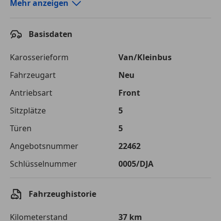
Autokredit-Rechner von durchblicker.at
Mehr anzeigen
Einfach Rate berechnen und günstige Konditionen
finden!
Basisdaten
Autokredit vergleichen
Karosserieform
Van/Kleinbus
Laufzeit
120 Monate
Fahrzeugart
Neu
Antriebsart
Front
Kreditbetrag
€ 47 900,-
Sitzplätze
5
Zu zahlender
€ 67 482,-
Gesamtbetrag
Türen
5
Einberechnete Gebühren
€ 0,-
Angebotsnummer
22462
Schlüsselnummer
0005/DJA
Effektivzinsatz
7,50 %
Sollzinssatz
7,25 %
Fahrzeughistorie
Monatliche Rate
€ 562,35
Kilometerstand
37 km