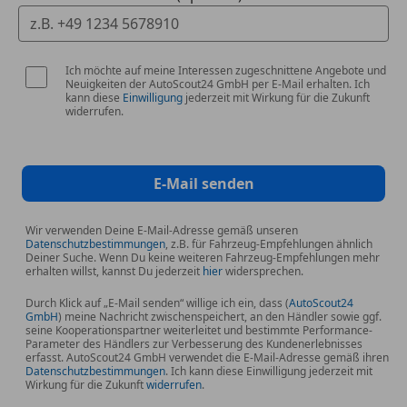
COC Zusatzumfaenge
DAB-Tuner
Dachreling Hochglanz Shadow Line
Ich möchte auf meine Interessen zugeschnittene Angebote und
Deutsch / Bordliteratur
Neuigkeiten der AutoScout24 GmbH per E-Mail erhalten. Ich
Deutsche/BA/Serviceheft
kann diese
Einwilligung
jederzeit mit Wirkung für die Zukunft
widerrufen.
Driving Assistent
EU-Spezifische Zusatzumfänge
EU-spezifische Zusatzumfaenge
Fahrassistenz-System: Heckaufprall-Vermeidung
E-Mail senden
(Prävention Heckkollision)
Fahrassistenz-System: Querverkehrs-Assistent
Wir verwenden Deine E-Mail-Adresse gemäß unseren
Datenschutzbestimmungen
, z.B. für Fahrzeug-Empfehlungen ähnlich
Fahrassistenz-System: Spurwechsel-Warnsystem
Deiner Suche. Wenn Du keine weiteren Fahrzeug-Empfehlungen mehr
Gesetzlicher Notruf
erhalten willst, kannst Du jederzeit
hier
widersprechen.
Hochglanz Shadow Line
Durch Klick auf „E-Mail senden“ willige ich ein, dass (
AutoScout24
Hochglanz Shadow Line mit erweiterten Umfängen
GmbH
) meine Nachricht zwischenspeichert, an den Händler sowie ggf.
seine Kooperationspartner weiterleitet und bestimmte Performance-
Induktionsladeschale für Smartphone (Wireless
Parameter des Händlers zur Verbesserung des Kundenerlebnisses
Charging)
erfasst. AutoScout24 GmbH verwendet die E-Mail-Adresse gemäß ihren
Datenschutzbestimmungen
. Ich kann diese Einwilligung jederzeit mit
Instrumententafel Luxury
Wirkung für die Zukunft
widerrufen
.
Kältemittel