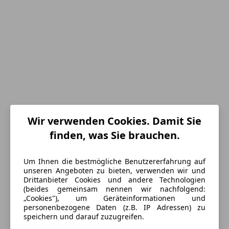
Wir verwenden Cookies. Damit Sie
finden, was Sie brauchen.
Energieverbrauch
Um Ihnen die bestmögliche Benutzererfahrung auf
Schadstoffklasse
Euro 6
unseren Angeboten zu bieten, verwenden wir und
Drittanbieter Cookies und andere Technologien
Kraftstoff
Benzin
(beides gemeinsam nennen wir nachfolgend:
„Cookies"), um Geräteinformationen und
CO₂-Emissionen
152 g/km (komb.)
personenbezogene Daten (z.B. IP Adressen) zu
speichern und darauf zuzugreifen.