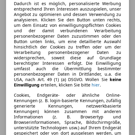
Dadurch ist es möglich, personalisierte Werbung
Ausstattung
entsprechend Ihren Interessen auszuspielen, unser
Angebot zu optimieren und dessen Verwendung zu
Komfort
Mehr anzeigen
analysieren. Klicken Sie den Button unten rechts,
um dem Einsatz von einwilligungspflichten Cookies
2-Zonen-Klimaautomatik
und der damit verbundenen Verarbeitung
personenbezogener Daten zuzustimmen oder den
Beheizbares Lenkrad
Farbe und Innenausstattung
Button unten links, um eine detaillierte Auswahl
Einparkhilfe
hinsichtlich der Cookies zu treffen oder um der
Einparkhilfe Rückfahrkamera
Außenfarbe
Grau
Verarbeitung personenbezogener Daten zu
widersprechen, soweit diese auf Grundlage
Einparkhilfe selbstlenkendes System
Farbe laut Hersteller
Skyscraper Grau
berechtigter Interessen erfolgt. Die Einwilligung
Einparkhilfe Sensoren hinten
umfasst auch die Übermittlung bestimmter
metallic
Einparkhilfe Sensoren vorne
personenbezogener Daten in Drittländer, u.a. die
USA, nach Art. 49 (1) (a) DSGVO. Wollen Sie
keine
Elektrische Fensterheber
Lackierung
Metallic
Einwilligung
erteilen, klicken Sie bitte
hier
.
Elektrische Heckklappe
Farbe der
Sonstige
Lichtsensor
Cookies, Endgeräte- oder ähnliche Online-
Innenausstattung
Kennungen (z. B. login-basierte Kennungen, zufällig
Schlüssellose Zentralverriegelung
generierte Kennungen, netzwerkbasierte
Sitzheizung
Innenausstattung
Stoff
Kennungen) können zusammen mit anderen
Start/Stop-Automatik
Informationen (z. B. Browsertyp und
Browserinformationen, Sprache, Bildschirmgröße,
Unterhaltung/Media
unterstützte Technologien usw.) auf Ihrem Endgerät
Fahrzeugbeschreibung
gespeichert oder von dort ausgelesen werden, um