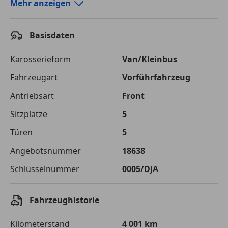
Autokredit-Rechner von durchblicker.at
Mehr anzeigen
Einfach Rate berechnen und günstige Konditionen
finden!
Basisdaten
Autokredit vergleichen
Karosserieform
Van/Kleinbus
Laufzeit
120 Monate
Fahrzeugart
Vorführfahrzeug
Antriebsart
Front
Kreditbetrag
€ 45 300,-
Sitzplätze
5
Zu zahlender
€ 63 820,-
Gesamtbetrag
Türen
5
Einberechnete Gebühren
€ 0,-
Angebotsnummer
18638
Schlüsselnummer
0005/DJA
Effektivzinsatz
7,50 %
Sollzinssatz
7,25 %
Fahrzeughistorie
Monatliche Rate
€ 531,83
Kilometerstand
4 001 km