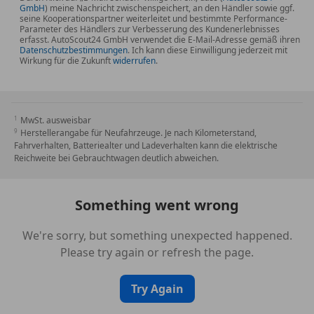
GmbH
) meine Nachricht zwischenspeichert, an den Händler sowie ggf.
Ablage für Wireless Charging
seine Kooperationspartner weiterleitet und bestimmte Performance-
Active Guard
Parameter des Händlers zur Verbesserung des Kundenerlebnisses
erfasst. AutoScout24 GmbH verwendet die E-Mail-Adresse gemäß ihren
Aktiver Fussgängerschutz
Datenschutzbestimmungen
. Ich kann diese Einwilligung jederzeit mit
Wirkung für die Zukunft
widerrufen
.
Alarmanlage
Anhängerkupplung mit el. schwenkbarem
Kugelkopf
Ausstiegsleuchten in Türverkleidung unten
MwSt. ausweisbar
CO2 Umfang
Herstellerangabe für Neufahrzeuge. Je nach Kilometerstand,
Fahrverhalten, Batteriealter und Ladeverhalten kann die elektrische
CO2-Umfang
Reichweite bei Gebrauchtwagen deutlich abweichen.
COC Zusatzumfaenge
DAB-Tuner
Dachreling Hochglanz Shadow Line
Something went wrong
Deutsch / Bordliteratur
Deutsche/BA/Serviceheft
We're sorry, but something unexpected happened.
Driving Assistent
Please try again or refresh the page.
EU-Spezifische Zusatzumfänge
EU-spezifische Zusatzumfaenge
Try Again
Fahrassistenz-System: Heckaufprall-Vermeidung