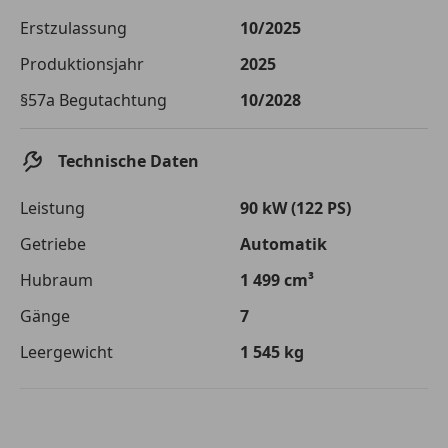
Die tatsächlichen Konditionen sind abhängig von Ihrer Bonität sowie
Erstzulassung
10/2025
von der von Ihnen gewählten Bank. Rückzahlungszeitraum 1-10
Jahre. Zinsspanne Sollzinssatz: 2,90% - 14,90%.
Produktionsjahr
2025
Jetzt berechnen
§57a Begutachtung
10/2028
Technische Daten
Leistung
90 kW (122 PS)
Getriebe
Automatik
Hubraum
1 499 cm³
Gänge
7
Leergewicht
1 545 kg