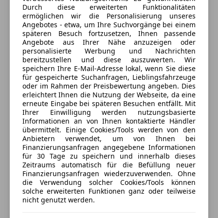
Innenspiegel automatisch abblendend
Sternebewertung 4.5 von 5
Durch diese erweiterten Funktionalitäten
Fensterheber elektrisch
(94% Weiterempfehlungen)
Pannenkit
ermöglichen wir die Personalisierung unseres
Fensterheber, elektrisch
Anbieter auf AutoScout24 seit 2008
Partikelfilter
Angebotes - etwa, um Ihre Suchvorgänge bei einem
HiFi-Lautsprechersystem
späteren Besuch fortzusetzen, Ihnen passende
Service
Angebote aus Ihrer Nähe anzuzeigen oder
Induktionsladeschale für Smartphone (Wireless
personalisierte Werbung und Nachrichten
Charging)
Geschlossen
bereitzustellen und diese auszuwerten. Wir
Innenausstattung: Interieurleisten, schwarz
Öffnet um 7:30
speichern Ihre E-Mail-Adresse lokal, wenn Sie diese
für gespeicherte Suchanfragen, Lieblingsfahrzeuge
hochglänzend
Griesauweg 32
,
oder im Rahmen der Preisbewertung angeben. Dies
6020 Innsbruck, AT
Isofix-Aufnahmen für Kindersitz an Beifahrersitz
erleichtert Ihnen die Nutzung der Webseite, da eine
Isofix-Aufnahmen für Kindersitz an Rücksitz
erneute Eingabe bei späteren Besuchen entfällt. Mit
Kontakt
Ihrer Einwilligung werden nutzungsbasierte
Keyless Entry
Informationen an von Ihnen kontaktierte Händler
Klimaanlage
Manfred Annewanter
übermittelt. Einige Cookies/Tools werden von den
Klimaautomatic
Anbietern verwendet, um von Ihnen bei
Finanzierungsanfragen angegebene Informationen
Klimaautomatik 2-Zonen mit autom. Umluft-
für 30 Tage zu speichern und innerhalb dieses
Control
Zeitraums automatisch für die Befüllung neuer
Anbieter kontaktieren
Komfortzugang (Öffnungs- und Schließsystem)
Finanzierungsanfragen wiederzuverwenden. Ohne
die Verwendung solcher Cookies/Tools können
Lenkrad heizbar
Deine Nachricht
solche erweiterten Funktionen ganz oder teilweise
Park-Distance-Control (PDC)
nicht genutzt werden.
Servolenkung