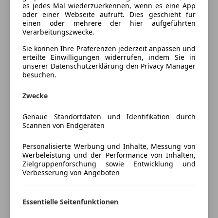
DAB-Radio
es jedes Mal wiederzuerkennen, wenn es eine App
Sitzbezug
oder einer Webseite aufruft. Dies geschieht für
Induktionsladen für Smartphones
einen oder mehrere der hier aufgeführten
Cloth Arktur Anthracite
Radio
Verarbeitungszwecke.
Soundsystem
Antrieb, Fahrwerk
Sie können Ihre Präferenzen jederzeit anpassen und
Volldigitales Kombiinstrument
erteilte Einwilligungen widerrufen, indem Sie in
Größerer Kraftstofftank
unserer Datenschutzerklärung den Privacy Manager
Sicherheit
Steptronic Getriebe mit Doppelkupplung
besuchen.
ABS
Umwelt, Sicherheit
Zwecke
Abstandswarner
Abgasnorm EU6 RDE II
Alarmanlage
Genaue Standortdaten und Identifikation durch
ABS
Beifahrerairbag
Scannen von Endgeräten
Airbag Fahrer/Beifahrer
Mehr anzeigen
Blendfreies Fernlicht
Aktiver Fussgängerschutz
ESP
Personalisierte Werbung und Inhalte, Messung von
Alarmanlage
Werbeleistung und der Performance von Inhalten,
Fahrerairbag
Preisbewertung
Zielgruppenforschung sowie Entwicklung und
Auto Start/Stop Funktion
Fernlichtassistent
Verbesserung von Angeboten
Beifahrerairbag
Geschwindigkeits-begrenzungsanlage
Mehr anzeigen
Beifahrerairbag-Deaktivierung
Isofix
ESP
Essentielle Seitenfunktionen
Kopfairbag
Fahrassistenz-System: Driving Assistant
Kurvenlicht
Versicherung