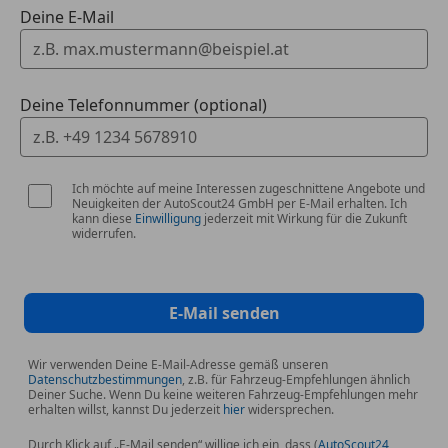
Spurwechselwarnung
Deine E-Mail
Multimedia
DAB Tuner
Deine Telefonnummer (optional)
Exterieur
Anhängerkupplung (Kugelkopf schwenkbar)
Dachreling
Ich möchte auf meine Interessen zugeschnittene Angebote und
Elektrische Gepäckraumklappe
Neuigkeiten der AutoScout24 GmbH per E-Mail erhalten. Ich
kann diese
Einwilligung
jederzeit mit Wirkung für die Zukunft
widerrufen.
Räder
Diebstahlsicherung für Räder (Felgenschlösser)
E-Mail senden
Individualumfänge
BMW Individual Dachreling Hochglanz Shadow Line
Wir verwenden Deine E-Mail-Adresse gemäß unseren
BMW Individual Hochglanz Shadow Line
Datenschutzbestimmungen
, z.B. für Fahrzeug-Empfehlungen ähnlich
Deiner Suche. Wenn Du keine weiteren Fahrzeug-Empfehlungen mehr
erhalten willst, kannst Du jederzeit
hier
widersprechen.
Sonstiges
17" LMR Sternspeiche 875
Durch Klick auf „E-Mail senden“ willige ich ein, dass (
AutoScout24