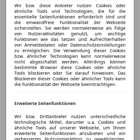
Fahrassistenz-System: Fernlichtassistent
LED-Scheinwerfer
Wir bzw. diese Anbieter nutzen Cookies oder
Fahrerairbag
ähnliche Tools und Technologien, die für die
LED-Tagfahrlicht
Kfz-Versicherung
essentielle Seitenfunktionen erforderlich sind und
Innenspiegel mit Abblendautomatik
Müdigkeitswarnsystem
die einwandfreie Funktionalität der Webseite
Kindersitzbefestigung ISOFIX
Notbremsassistent
sicherstellen. Sie werden normalerweise als Folge
Versicherungsschutz an Ihre Bedürfnisse
Kopfairbag
von Nutzeraktivitäten genutzt, um wichtige
Notrufsystem
anpassen
Funktionen wie das Setzen und Aufrechterhalten
Notbremsassistent
Reifendruckkontrollsystem
von Anmeldedaten oder Datenschutzeinstellungen
Freischaden-Gutschein ab Stufe 0
Reifen Druck Control
Seitenairbag
zu ermöglichen. Die Verwendung dieser Cookies
Scheinwerfer LED mit adaptiver Lichtverteilung
bzw. ähnlicher Technologien kann normalerweise
Auto einfach online versichern & Rabatt holen
Servolenkung
nicht abgeschaltet werden. Allerdings können
Seitenairbag
Spurhalteassistent
bestimmte Browser diese Cookies oder ähnliche
Traction Control
Totwinkel-Assistent
Tools blockieren oder Sie darauf hinweisen. Das
Vorbereitung Driving Assistant Plus
Jetzt berechnen
Blockieren dieser Cookies oder ähnlicher Tools kann
Traktionskontrolle
die Funktionalität der Webseite beeinträchtigen.
Warndreieck
Zentralverriegelung
Extras
Komfort, Innenausstattung
Erweiterte Seitenfunktionen
Verkäufer
Händler
Ambiente-Beleuchtung
Alufelgen
DAB-Tuner (Radioempfang digital)
Wir bzw. Drittanbieter nutzen unterschiedliche
Ambientebeleuchtung
technologische Mittel, darunter u.a. Cookies und
F. Unterberger - W. Denzel GmbH & Co
Einparkhilfe selbstlenkendes System
Anhängerkupplung
ähnliche Tools auf unserer Webseite, um Ihnen
KG
Fahrassistenz-System: Einparkhilfe Seite
Dachreling
erweiterte Seitenfunktionen anzubieten und ein
Fahrassistenz-System: Park-Assistent
4,5
Sterne
verbessertes Nutzungserlebnis zu gewährleisten.