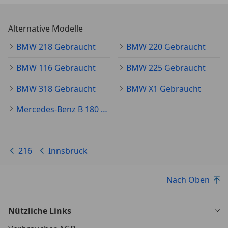
(Prävention Heckkollision)
Fahrassistenz-System: Querverkehrs-Assistent
Fahrassistenz-System: Spurwechsel-Warnsystem
Alternative Modelle
Gesetzlicher Notruf
BMW 218 Gebraucht
BMW 220 Gebraucht
Hochglanz Shadow Line
Instrumententafel Luxury
BMW 116 Gebraucht
BMW 225 Gebraucht
Interieurleisten Schwarz hochglanz
Kältemittel
BMW 318 Gebraucht
BMW X1 Gebraucht
Kilometertacho
Mercedes-Benz B 180 Gebraucht
Kindersitzbefestigung i-Sitze Beifahrer
Klimaautomatik 2 Zonen
Lenkradheizung
Metallic-Lackierung
216
Innsbruck
Müdigkeitswarnsystem
Notrufsystem
Nach Oben
OEL-Wartungsintervall
Ölwartungsintervall 24 Monate/30.000 km
Personal eSIM
Nützliche Links
Personal eSIM