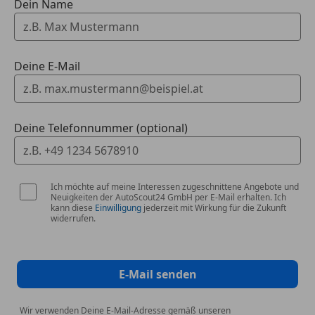
Dein Name
Blinkleuchte in Aussenspiegel integriert
Dynamische Bremsleuchte
Licht- und Regensensor
Tagfahrlicht LED
Deine E-Mail
Fernlichtassistent
RÄDER
Deine Telefonnummer (optional)
Reifendruck-Kontrollsystem
LM-Felgen 7.5x17 (V-Speiche 479)
TECHNIK & SICHERHEIT
Ich möchte auf meine Interessen zugeschnittene Angebote und
Neuigkeiten der AutoScout24 GmbH per E-Mail erhalten. Ich
Airbag Fahrerseite
kann diese
Einwilligung
jederzeit mit Wirkung für die Zukunft
Airbag Beifahrerseite abschaltbar
widerrufen.
Airbag Fahrer-/Beifahrerseite
Alarmanlage
Aussentemperaturanzeige
E-Mail senden
Bremsassistent
Check-Control-System
Wir verwenden Deine E-Mail-Adresse gemäß unseren