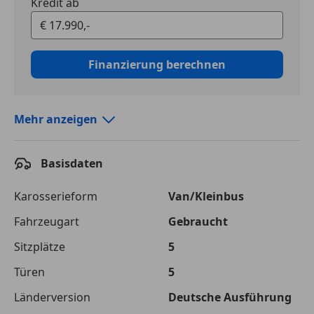
Kredit ab
Finanzierung berechnen
Mehr anzeigen
Autokredit vergleichen
Basisdaten
Laufzeit
120 Monate
Kreditbetrag
€ 17 990,-
Karosserieform
Van/Kleinbus
Fahrzeugart
Gebraucht
Zu zahlender
€ 28 582,-
Gesamtbetrag
Sitzplätze
5
Einberechnete Gebühren
€ 0,-
Türen
5
Effektivzinsatz
Länderversion
10,52 %
Deutsche Ausführung