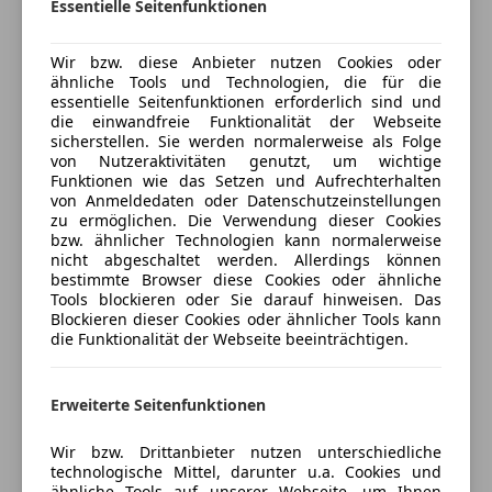
Essentielle Seitenfunktionen
Bordcomputer
Ablage-Paket
Freisprecheinrichtung
Wir bzw. diese Anbieter nutzen Cookies oder
Preisbewertung
MP3
ASSISTENZSYSTEME
ähnliche Tools und Technologien, die für die
Radio
Active Guard (Bremsassistent)
essentielle Seitenfunktionen erforderlich sind und
Mehr anzeigen
die einwandfreie Funktionalität der Webseite
Auffahrwarnsystem mit Bremsfunktion
Sicherheit
sicherstellen. Sie werden normalerweise als Folge
Aufmerksamkeits-Assistent
von Nutzeraktivitäten genutzt, um wichtige
ABS
Dynamische Tractions Control (DTC)
Funktionen wie das Setzen und Aufrechterhalten
Versicherung
Alarmanlage
von Anmeldedaten oder Datenschutzeinstellungen
Geschwindigkeits-Regelanlage mit Bremsfunktion
zu ermöglichen. Die Verwendung dieser Cookies
Beifahrerairbag
Driving Assistant
bzw. ähnlicher Technologien kann normalerweise
Kfz-Versicherung
ESP
Park-Distance-Control (PDC) vorn und hinten
nicht abgeschaltet werden. Allerdings können
Fahrerairbag
bestimmte Browser diese Cookies oder ähnliche
Spurwechsel-Warnsystem
Versicherungsschutz an Ihre Bedürfnisse
Tools blockieren oder Sie darauf hinweisen. Das
Geschwindigkeits-begrenzungsanlage
Blockieren dieser Cookies oder ähnlicher Tools kann
anpassen
Isofix
MOTOR GETRIEBE & FAHRWERK
die Funktionalität der Webseite beeinträchtigen.
Kopfairbag
Freischaden-Gutschein ab Stufe 0
Getriebe Automatik - mit Steptronic (8-Stufen)
LED-Scheinwerfer
Anti-Blockier-System (ABS)
Auto einfach online versichern & Rabatt holen
Erweiterte Seitenfunktionen
LED-Tagfahrlicht
Dynamische Stabilitäts-Control (DSC)
Notrufsystem
Russpartikelfilter
Wir bzw. Drittanbieter nutzen unterschiedliche
Reifendruckkontrollsystem
SCR-System (AdBlue-Technologie)
Jetzt berechnen
technologische Mittel, darunter u.a. Cookies und
Seitenairbag
ähnliche Tools auf unserer Webseite, um Ihnen