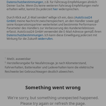
Intelligenter Notruf inkl. TeleServices
Datenschutzbestimmungen
, z.B. für Fahrzeug-Empfehlungen ähnlich
Deiner Suche. Wenn Du keine weiteren Fahrzeug-Empfehlungen mehr
Isofix-Aufnahmen für Kindersitz an Rücksitz
erhalten willst, kannst Du jederzeit
hier
widersprechen.
Komfortzugang (Öffnungs- und Schliesssystem)
Durch Klick auf „E-Mail senden“ willige ich ein, dass (
Kopf-Airbag-System hinten
AutoScout24
GmbH
) meine Nachricht zwischenspeichert, an den Händler sowie ggf.
Kopf-Airbag-System vorn
seine Kooperationspartner weiterleitet und bestimmte Performance-
Parameter des Händlers zur Verbesserung des Kundenerlebnisses
Parkbremse elektrisch
erfasst. AutoScout24 GmbH verwendet die E-Mail-Adresse gemäß ihren
Schaltpunktanzeige
Datenschutzbestimmungen
. Ich kann diese Einwilligung jederzeit mit
Wirkung für die Zukunft
widerrufen
.
Servolenkung Servotronic
Start/Stop-Anlage (Funktion)
Wegfahrsperre
Zentralverriegelung mit Fernbedienung
MwSt. ausweisbar
Herstellerangabe für Neufahrzeuge. Je nach Kilometerstand,
Fahrverhalten, Batteriealter und Ladeverhalten kann die elektrische
EXTERIEUR
Reichweite bei Gebrauchtwagen deutlich abweichen.
Sonnenschutzverglasung (hinten abgedunkelt)
Aussenspiegel Wagenfarbe
Aussenspiegel elektr. verstellbar
Something went wrong
Chrome-Line Exterieur
Dachreling Aluminium satiniert
We're sorry, but something unexpected happened.
Metallic-Lackierung
Please try again or refresh the page.