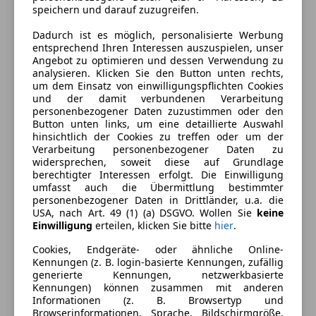
speichern und darauf zuzugreifen.
Energieverbrauch
Dadurch ist es möglich, personalisierte Werbung
entsprechend Ihren Interessen auszuspielen, unser
Schadstoffklasse
Euro 6d
Angebot zu optimieren und dessen Verwendung zu
analysieren. Klicken Sie den Button unten rechts,
Umweltplakette
4 (Grün)
um dem Einsatz von einwilligungspflichten Cookies
und der damit verbundenen Verarbeitung
Kraftstoff
Diesel
personenbezogener Daten zuzustimmen oder den
Button unten links, um eine detaillierte Auswahl
CO₂-Emissionen
134 g/km (komb.)
hinsichtlich der Cookies zu treffen oder um der
Verarbeitung personenbezogener Daten zu
widersprechen, soweit diese auf Grundlage
berechtigter Interessen erfolgt. Die Einwilligung
Ausstattung
umfasst auch die Übermittlung bestimmter
personenbezogener Daten in Drittländer, u.a. die
Komfort
Mehr anzeigen
USA, nach Art. 49 (1) (a) DSGVO. Wollen Sie
keine
Einwilligung
erteilen, klicken Sie bitte
hier
.
Armlehne
Cookies, Endgeräte- oder ähnliche Online-
Einparkhilfe
Farbe und Innenausstattung
Kennungen (z. B. login-basierte Kennungen, zufällig
Einparkhilfe Sensoren hinten
generierte Kennungen, netzwerkbasierte
Einparkhilfe Sensoren vorne
Kennungen) können zusammen mit anderen
Außenfarbe
Blau
Informationen (z. B. Browsertyp und
Elektrische Fensterheber
Browserinformationen, Sprache, Bildschirmgröße,
Lackierung
Metallic