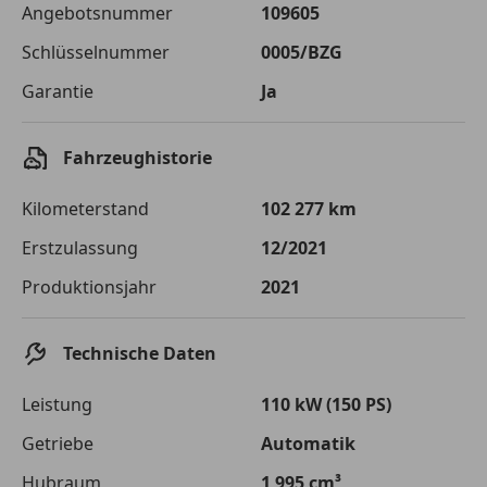
Angebotsnummer
109605
Sollzinssatz
9,99 %
Schlüsselnummer
0005/BZG
Monatliche Rate
€ 238,18
Garantie
Ja
Der Kreditrechner enthält repräsentative Werte, zu denen wir
typischerweise Kredite vergeben. Der Sollzinssatz ist
bonitätsabhängig. Laufzeit mindestens 12, höchstens 120 Monate.
Fahrzeughistorie
Gültig für Neukunden bei Online-Abschluss. Erfüllung banküblicher
Bonitätskriterien vorausgesetzt.
Kilometerstand
102 277 km
Jetzt berechnen
Erstzulassung
12/2021
Produktionsjahr
2021
Technische Daten
Leistung
110 kW (150 PS)
Getriebe
Automatik
Hubraum
1 995 cm³