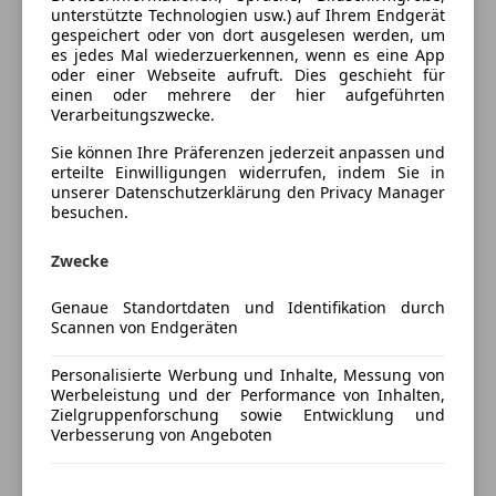
Elektrische Heckklappe
unterstützte Technologien usw.) auf Ihrem Endgerät
Elektrische Seitenspiegel
gespeichert oder von dort ausgelesen werden, um
Farbe der
Grau
es jedes Mal wiederzuerkennen, wenn es eine App
Getönte Scheiben
Innenausstattung
oder einer Webseite aufruft. Dies geschieht für
Head-up display
einen oder mehrere der hier aufgeführten
Innenausstattung
Stoff
Klimaanlage
Verarbeitungszwecke.
Klimaautomatik
Sie können Ihre Präferenzen jederzeit anpassen und
Lederlenkrad
Fahrzeugbeschreibung
erteilte Einwilligungen widerrufen, indem Sie in
Lichtsensor
unserer Datenschutzerklärung den Privacy Manager
besuchen.
Lordosenstütze
Ihr Ansprechpartner für dieses KFZ:
Multifunktionslenkrad
Zwecke
Navigationssystem
Telefonzentrale, Tel: +43 720 883 080
Regensensor
Genaue Standortdaten und Identifikation durch
Sitzheizung
Scannen von Endgeräten
Start/Stop-Automatik
Fahrzeugnummer: 109605
Personalisierte Werbung und Inhalte, Messung von
teilb. Rücksitzbank
Werbeleistung und der Performance von Inhalten,
Tempomat
Zielgruppenforschung sowie Entwicklung und
Verbesserung von Angeboten
Unterhaltung/Media
HIGHLIGHTS & PAKETE
Bluetooth
Business-Paket
Mehr anzeigen