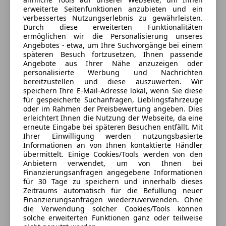
erweiterte Seitenfunktionen anzubieten und ein
Servolenkung
AUDIO & KOMMUNIKATION
verbessertes Nutzungserlebnis zu gewährleisten.
Tagfahrlicht
Head-up-Display
Durch diese erweiterten Funktionalitäten
Verkäufer
Händler
Traktionskontrolle
ermöglichen wir die Personalisierung unseres
Navigationssystem: Navigation (USB)
Angebotes - etwa, um Ihre Suchvorgänge bei einem
Voll-LED Scheinwerfer
ConnectedDrive Services
späteren Besuch fortzusetzen, Ihnen passende
Wegfahrsperre
Onlinecars Vertriebs GmbH ZWNL
DAB-Tuner (Radioempfang digital)
Angebote aus Ihrer Nähe anzuzeigen oder
Zentralverriegelung
personalisierte Werbung und Nachrichten
Wien
Freisprecheinrichtung Bluetooth mit erweiterte
bereitzustellen und diese auszuwerten. Wir
Zentralverriegelung mit Funkfernbedienung
Anbieter auf AutoScout24 seit 2018
Smartphone-Anbindung
speichern Ihre E-Mail-Adresse lokal, wenn Sie diese
Navigationssystem: Navigation Plus (USB)
für gespeicherte Suchanfragen, Lieblingsfahrzeuge
Extras
Seitenhafenstraße 15 Tor 7
,
oder im Rahmen der Preisbewertung angeben. Dies
Bordcomputer
1020 Wien, AT
erleichtert Ihnen die Nutzung der Webseite, da eine
Alufelgen
erneute Eingabe bei späteren Besuchen entfällt. Mit
Dachreling
INTERIEUR
Ihrer Einwilligung werden nutzungsbasierte
Kontakt
Elektronische Parkbremse
Informationen an von Ihnen kontaktierte Händler
Innenspiegel mit Abblendautomatik
übermittelt. Einige Cookies/Tools werden von den
Murat Hasaltay
Gepäckraumabtrennung
Klimaautomatik 2-Zonen mit autom. Umluft-
Anbietern verwendet, um von Ihnen bei
Innenspiegel automatisch abblendend
Control
Finanzierungsanfragen angegebene Informationen
Partikelfilter
Alle Fahrzeuge des Anbieters
für 30 Tage zu speichern und innerhalb dieses
Airbag Beifahrerseite
Zeitraums automatisch für die Befüllung neuer
Gepäckraum-Abtrennung (Netz)
Finanzierungsanfragen wiederzuverwenden. Ohne
Gepäckraumabdeckung / Rollo
die Verwendung solcher Cookies/Tools können
Anbieter kontaktieren
solche erweiterten Funktionen ganz oder teilweise
Lendenwirbelstütze Sitz vorn links und rechts -