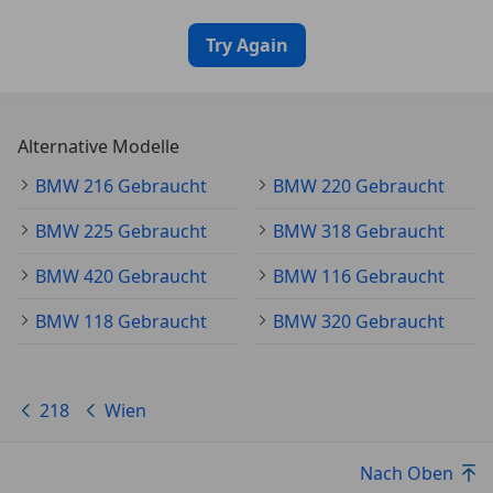
Wärmeschutzverglasung getönt
Auspuffanlage (1-Rohr-Anlage) mit Blende
Try Again
Heckklappenbetätigung automatisch
SONSTIGE AUSSTATTUNGEN
Diebstahlsicherung für Räder (Felgenschlösser)
Alternative Modelle
Fahrerlebnisschalter
BMW 216 Gebraucht
BMW 220 Gebraucht
Modellpflege
Schadstoffarm nach Abgasnorm Euro 6
BMW 225 Gebraucht
BMW 318 Gebraucht
Schadstoffarm nach Abgasnorm Euro 6d
BMW 420 Gebraucht
BMW 116 Gebraucht
BMW 118 Gebraucht
BMW 320 Gebraucht
ACHTUNG! WICHTIGE HINWEISE!
Sofern abgebildet u. verfügbar Zusatzbereifung
gegen Aufpreis erhältlich.
218
Wien
Fahrzeug Anmeldebereit!
Nach Oben
ACHTUNG ACHTUNG