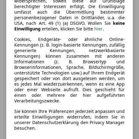
widersprechen, soweit diese auf Grundlage
2-Zonen-Klimaautomatik
berechtigter Interessen erfolgt. Die Einwilligung
Einparkhilfe
umfasst auch die Übermittlung bestimmter
Farbe und Innenausstattung
personenbezogener Daten in Drittländer, u.a. die
Einparkhilfe Rückfahrkamera
USA, nach Art. 49 (1) (a) DSGVO. Wollen Sie
keine
Einparkhilfe selbstlenkendes System
Außenfarbe
Schwarz
Einwilligung
erteilen, klicken Sie bitte
hier
.
Einparkhilfe Sensoren hinten
Farbe laut Hersteller
Saphirschwarz
Cookies, Endgeräte- oder ähnliche Online-
Einparkhilfe Sensoren vorne
Kennungen (z. B. login-basierte Kennungen, zufällig
Elektrische Fensterheber
Lackierung
Metallic
generierte Kennungen, netzwerkbasierte
Elektrische Heckklappe
Kennungen) können zusammen mit anderen
Farbe der
Schwarz
Informationen (z. B. Browsertyp und
Elektrische Sitze
Browserinformationen, Sprache, Bildschirmgröße,
Innenausstattung
Head-up display
unterstützte Technologien usw.) auf Ihrem Endgerät
Lederausstattung
gespeichert oder von dort ausgelesen werden, um
Innenausstattung
Vollleder
es jedes Mal wiederzuerkennen, wenn es eine App
Lederlenkrad
oder einer Webseite aufruft. Dies geschieht für
Lichtsensor
einen oder mehrere der hier aufgeführten
Fahrzeugbeschreibung
Multifunktionslenkrad
Verarbeitungszwecke.
Navigationssystem
Sie können Ihre Präferenzen jederzeit anpassen und
Sitzbezug
Schlüssellose Zentralverriegelung
erteilte Einwilligungen widerrufen, indem Sie in
Leder Vernasca Schwarz (SW)
unserer Datenschutzerklärung den Privacy Manager
Sitzheizung
besuchen.
Start/Stop-Automatik
Editionen und Pakete
Tempomat