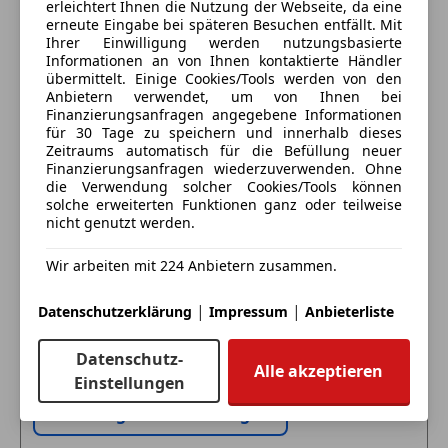
Sportsitze
erleichtert Ihnen die Nutzung der Webseite, da eine
Anbieter kontaktieren
Zentralverriegelung
erneute Eingabe bei späteren Besuchen entfällt. Mit
Sportsitze fuer Fahrer und Beifahrer
Ihrer Einwilligung werden nutzungsbasierte
Extras
Spurhalteassistent
Deine Nachricht
Informationen an von Ihnen kontaktierte Händler
übermittelt. Einige Cookies/Tools werden von den
Alufelgen
Anbietern verwendet, um von Ihnen bei
Fahrerassistenz
Ambientebeleuchtung
Finanzierungsanfragen angegebene Informationen
Fahrassistenz-System: Driving Assistant
für 30 Tage zu speichern und innerhalb dieses
Anhängerkupplung
Professional
Zeitraums automatisch für die Befüllung neuer
Dachreling
Finanzierungsanfragen wiederzuverwenden. Ohne
Gesetzlicher Notruf
Innenspiegel automatisch abblendend
die Verwendung solcher Cookies/Tools können
Head-up-Display
solche erweiterten Funktionen ganz oder teilweise
Partikelfilter
Park Distance Control (PDC)
nicht genutzt werden.
Schaltwippen
Parkassistent-Paket Plus
Sportfahrwerk
Wir arbeiten mit 224 Anbietern zusammen.
Rückfahrkamera
Sportpaket
Eintauschwagen: Kaufen und verkaufen in nur einem
Service-System: Intelligenter Notruf inkl.
Sportsitze
Schritt
|
|
Datenschutzerklärung
Impressum
Anbieterliste
TeleServices
Sprachsteuerung
Spurverlassenswarnung
Touchscreen
Ich möchte mein Auto in Zahlung geben
Datenschutz-
Spurwechselwarnung
Alle akzeptieren
(unverbindlich).
Einstellungen
Multimedia
Fahrzeugdaten hinzufügen
BMW Live Cockpit Professional