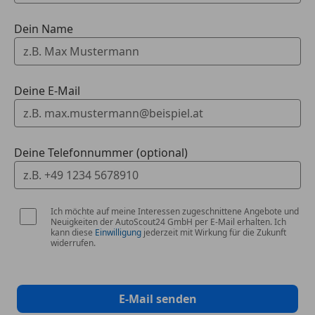
DAB Tuner
Sound-System Harman-Kardon
Dein Name
WLAN Hotspot
Exterieur
Deine E-Mail
Anhängerkupplung (Kugelkopf schwenkbar)
Dachreling
Räder
Deine Telefonnummer (optional)
LM-Felgen 8x19 (Vielspeiche 839 I, Bicolor, BMW
Individual)
Radschraubensicherung
Reifenreparatur-Set
Ich möchte auf meine Interessen zugeschnittene Angebote und
Neuigkeiten der AutoScout24 GmbH per E-Mail erhalten. Ich
kann diese
Einwilligung
jederzeit mit Wirkung für die Zukunft
widerrufen.
Individualumfänge
Außenausstattung: Shadow-Line Hochglanz
Dachhimmel Individual anthrazit
Dachreling Hochglanz Shadow-Line
E-Mail senden