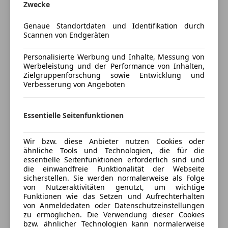
Zwecke
Comfort-Paket
Unterhaltung/Media
ConnectedDrive Services (laufzeitgebundener
Genaue Standortdaten und Identifikation durch
Dienst)
Bluetooth
Scannen von Endgeräten
M Sportpaket
DAB-Radio
Sportpaket
Personalisierte Werbung und Inhalte, Messung von
Induktionsladen für Smartphones
Werbeleistung und der Performance von Inhalten,
MP3
Zielgruppenforschung sowie Entwicklung und
Antrieb, Fahrwerk
Mehr anzeigen
Radio
Verbesserung von Angeboten
Adaptives M Fahrwerk
Soundsystem
Kraftstofftank: vergrößert
Volldigitales Kombiinstrument
Versicherung
Essentielle Seitenfunktionen
Sport-Automatic Getriebe mit Doppelkupplung
W-Lan / Wifi Hotspot
Kfz-Versicherung
Sicherheit
Umwelt, Sicherheit
Wir bzw. diese Anbieter nutzen Cookies oder
ähnliche Tools und Technologien, die für die
Abgasnorm EU6 RDE II
ABS
essentielle Seitenfunktionen erforderlich sind und
Versicherungsschutz an Ihre Bedürfnisse
Aktiver Fussgängerschutz
die einwandfreie Funktionalität der Webseite
Abstandstempomat
anpassen
Diebstahl-Warnanlage mit Innenraumabsicherung
sicherstellen. Sie werden normalerweise als Folge
Abstandswarner
von Nutzeraktivitäten genutzt, um wichtige
Fahrassistenz-System: Fernlichtassistent
Freischaden-Gutschein ab Stufe 0
Alarmanlage
Funktionen wie das Setzen und Aufrechterhalten
Innenspiegel mit Abblendautomatik
von Anmeldedaten oder Datenschutzeinstellungen
Beifahrerairbag
Auto einfach online versichern & Rabatt holen
Notbremsassistent
zu ermöglichen. Die Verwendung dieser Cookies
Blendfreies Fernlicht
bzw. ähnlicher Technologien kann normalerweise
Reifen Druck Control