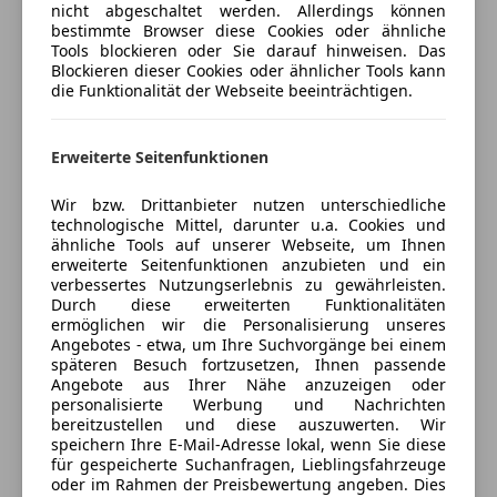
ESP
nicht abgeschaltet werden. Allerdings können
Rekuperationssystem
bestimmte Browser diese Cookies oder ähnliche
Fahrerairbag
Jetzt berechnen
Scheinwerfer LED mit adaptiver Lichtverteilung
Tools blockieren oder Sie darauf hinweisen. Das
Fernlichtassistent
Blockieren dieser Cookies oder ähnlicher Tools kann
Warndreieck
Geschwindigkeits-begrenzungsanlage
die Funktionalität der Webseite beeinträchtigen.
Isofix
Komfort, Innenausstattung
Verkäufer
Händler
Kopfairbag
Aktivsitze vorn
Erweiterte Seitenfunktionen
Kurvenlicht
Einparkhilfe selbstlenkendes System
Unterberger Automobile GmbH & Co
LED-Scheinwerfer
Wir bzw. Drittanbieter nutzen unterschiedliche
Isofix-Aufnahmen für Kindersitz an Beifahrersitz
KG
LED-Tagfahrlicht
technologische Mittel, darunter u.a. Cookies und
Keyless Entry
ähnliche Tools auf unserer Webseite, um Ihnen
Müdigkeitswarnsystem
4
Sterne
Sternebewertung 4 von 5
Komfortzugang (Öffnungs- und Schließsystem)
erweiterte Seitenfunktionen anzubieten und ein
Notbremsassistent
(75% Weiterempfehlungen)
verbessertes Nutzungserlebnis zu gewährleisten.
Leder
Notrufsystem
Anbieter auf AutoScout24 seit 2009
Durch diese erweiterten Funktionalitäten
Lederlenkrad
ermöglichen wir die Personalisierung unseres
Reifendruckkontrollsystem
Stiglingen 75
,
M Interieurleisten Aluminium Hexacube hell
Angebotes - etwa, um Ihre Suchvorgänge bei einem
Seitenairbag
6850 Dornbirn, AT
späteren Besuch fortzusetzen, Ihnen passende
M Lederlenkrad
Servolenkung
Angebote aus Ihrer Nähe anzuzeigen oder
Sitze vorn elektr. verstellbar (mit Memory)
personalisierte Werbung und Nachrichten
Spurhalteassistent
Kontakt
Sitzheizung vorn
bereitzustellen und diese auszuwerten. Wir
Totwinkel-Assistent
speichern Ihre E-Mail-Adresse lokal, wenn Sie diese
Sonnenschutzverglasung (hinten abgedunkelt)
Traktionskontrolle
für gespeicherte Suchanfragen, Lieblingsfahrzeuge
Spiegel-Paket
oder im Rahmen der Preisbewertung angeben. Dies
Verkehrszeichenerkennung