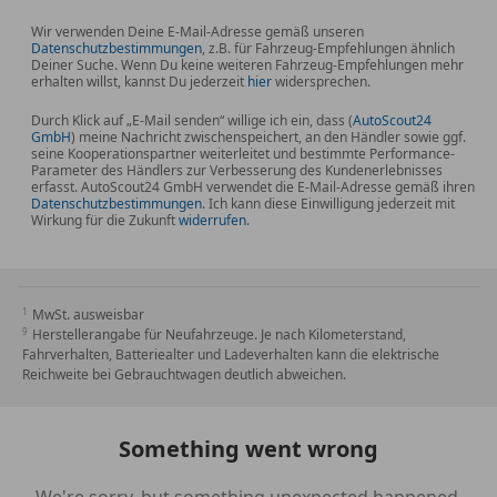
Sonstiges
Wir verwenden Deine E-Mail-Adresse gemäß unseren
Datenschutzbestimmungen
19" BMW Ind LMR Vielsp 839 Bicolor
, z.B. für Fahrzeug-Empfehlungen ähnlich
Deiner Suche. Wenn Du keine weiteren Fahrzeug-Empfehlungen mehr
Active Guard
erhalten willst, kannst Du jederzeit
hier
widersprechen.
Aktiver Fussgängerschutz
Durch Klick auf „E-Mail senden“ willige ich ein, dass (
AutoScout24
Aktivsitz Fahrer und Beifahrer
GmbH
) meine Nachricht zwischenspeichert, an den Händler sowie ggf.
seine Kooperationspartner weiterleitet und bestimmte Performance-
Aktivsitz vorn links
Parameter des Händlers zur Verbesserung des Kundenerlebnisses
Alarmanlage
erfasst. AutoScout24 GmbH verwendet die E-Mail-Adresse gemäß ihren
Datenschutzbestimmungen
. Ich kann diese Einwilligung jederzeit mit
Anhängerkupplung mit el. schwenkbarem
Wirkung für die Zukunft
widerrufen
.
Kugelkopf
Ausstiegsleuchten in Türverkleidung unten
BMW Drive Recorder (Dashcam)
MwSt. ausweisbar
BMW Operating System 9
Herstellerangabe für Neufahrzeuge. Je nach Kilometerstand,
CO2-Umfang
Fahrverhalten, Batteriealter und Ladeverhalten kann die elektrische
ConnectedDrive Services
Reichweite bei Gebrauchtwagen deutlich abweichen.
DAB-Tuner
Deutsch / Bordliteratur
Something went wrong
Deutsche/BA/Serviceheft
Driving Assistant Professional