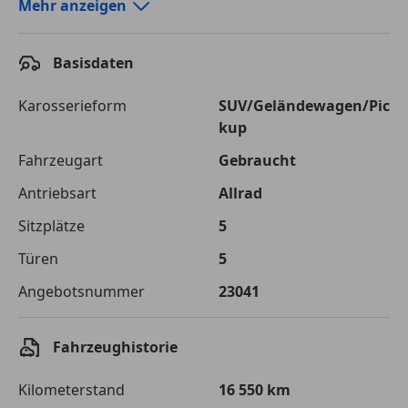
Autokredit-Rechner von durchblicker.at
Mehr anzeigen
Einfach Rate berechnen und günstige Konditionen
finden!
Basisdaten
Autokredit vergleichen
Karosserieform
SUV/Geländewagen/Pic
kup
Laufzeit
120 Monate
Fahrzeugart
Gebraucht
Kreditbetrag
€ 42 000,-
Antriebsart
Allrad
Zu zahlender
€ 59 170,-
Sitzplätze
5
Gesamtbetrag
Türen
5
Einberechnete Gebühren
€ 0,-
Angebotsnummer
23041
Effektivzinsatz
7,50 %
Sollzinssatz
7,25 %
Fahrzeughistorie
Monatliche Rate
€ 493,08
Kilometerstand
16 550 km