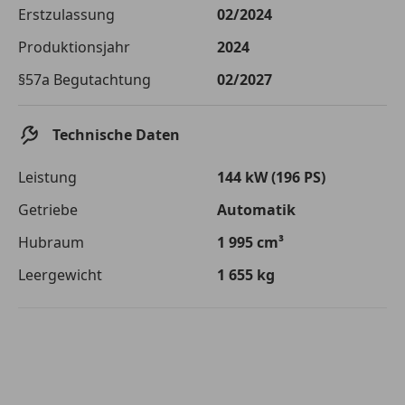
Die tatsächlichen Konditionen sind abhängig von Ihrer Bonität sowie
Erstzulassung
02/2024
von der von Ihnen gewählten Bank. Rückzahlungszeitraum 1-10
Jahre. Zinsspanne Sollzinssatz: 2,90% - 14,90%.
Produktionsjahr
2024
Jetzt berechnen
§57a Begutachtung
02/2027
Technische Daten
Leistung
144 kW (196 PS)
Getriebe
Automatik
Hubraum
1 995 cm³
Leergewicht
1 655 kg