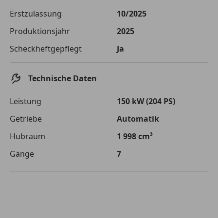
Die tatsächlichen Konditionen sind abhängig von Ihrer Bonität sowie
Erstzulassung
10/2025
von der von Ihnen gewählten Bank. Rückzahlungszeitraum 1-10
Jahre. Zinsspanne Sollzinssatz: 2,90% - 14,90%.
Produktionsjahr
2025
Jetzt berechnen
Scheckheftgepflegt
Ja
Technische Daten
Leistung
150 kW (204 PS)
Getriebe
Automatik
Hubraum
1 998 cm³
Gänge
7