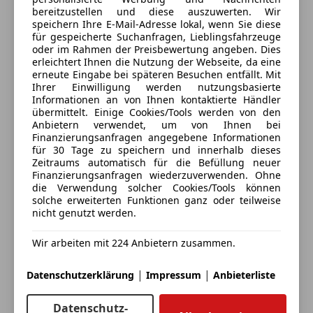
Extras
Bordcomputer, Bordmonitor, Fahrdynamik
8530 Deutschlandsberg, AT
bereitzustellen und diese auszuwerten. Wir
Regelsysteme, Fahrerassistenzpaket Plus,
speichern Ihre E-Mail-Adresse lokal, wenn Sie diese
Alufelgen
Fensterheber elektr., Gepäckraumtrennetz,
für gespeicherte Suchanfragen, Lieblingsfahrzeuge
Kontakt
Dachreling
oder im Rahmen der Preisbewertung angeben. Dies
Kindersitzbefestigung Beifahrersitz, LED Heckleuchte,
Innenspiegel automatisch abblendend
erleichtert Ihnen die Nutzung der Webseite, da eine
LED-Scheinwerfer adaptiv, Radschraubensicherung,
erneute Eingabe bei späteren Besuchen entfällt. Mit
Schaltwippen
Alle Fahrzeuge des Anbieters
Reifenpannenset Plus, Rekuperationssystem,
Ihrer Einwilligung werden nutzungsbasierte
Sportfahrwerk
Informationen an von Ihnen kontaktierte Händler
Servotronic, Tagfahrlichtschaltung, USB-
Sportpaket
übermittelt. Einige Cookies/Tools werden von den
Ladeanschluss, Zentralverriegelung, ABS,
Anbieter kontaktieren
Anbietern verwendet, um von Ihnen bei
Sportsitze
EfficientDynamics, Personal eSIM
Finanzierungsanfragen angegebene Informationen
Sprachsteuerung
für 30 Tage zu speichern und innerhalb dieses
Deine Nachricht
Zeitraums automatisch für die Befüllung neuer
BMW Premium Selection von Autohaus REITERER!
Finanzierungsanfragen wiederzuverwenden. Ohne
die Verwendung solcher Cookies/Tools können
solche erweiterten Funktionen ganz oder teilweise
nicht genutzt werden.
Kompakt, komfortabel und sportlich – der
Premium-Allrounder für Alltag und Freizeit *
Wir arbeiten mit 224 Anbietern zusammen.
Der BMW 223i Active Tourer vereint modernes
|
|
Datenschutzerklärung
Impressum
Anbieterliste
Raumkonzept mit markanter Dynamik. Der
effiziente 2,0-Liter TwinPower Turbo-Benzinmotor
Datenschutz-