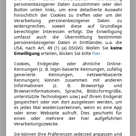
personenbezogener Daten zuzustimmen oder den
Komfort
Mehr anzeigen
Button unten links, um eine detaillierte Auswahl
hinsichtlich der Cookies zu treffen oder um der
360° Kamera
Verarbeitung personenbezogener Daten zu
4-Zonen-Klimaautomatik
widersprechen, soweit diese auf Grundlage
Farbe und Innenausstattung
berechtigter Interessen erfolgt. Die Einwilligung
Beheizbares Lenkrad
umfasst auch die Übermittlung bestimmter
Einparkhilfe
Außenfarbe
Schwarz
personenbezogener Daten in Drittländer, u.a. die
Einparkhilfe Rückfahrkamera
USA, nach Art. 49 (1) (a) DSGVO. Wollen Sie
keine
Farbe laut Hersteller
Schwarz
Einwilligung
erteilen, klicken Sie bitte
hier
.
Einparkhilfe Sensoren hinten
(saphirschwarz)
Einparkhilfe Sensoren vorne
Cookies, Endgeräte- oder ähnliche Online-
Kennungen (z. B. login-basierte Kennungen, zufällig
Elektrische Fensterheber
Lackierung
Metallic
generierte Kennungen, netzwerkbasierte
Elektrische Seitenspiegel
Kennungen) können zusammen mit anderen
Farbe der
Schwarz
Elektrische Sitze
Informationen (z. B. Browsertyp und
Innenausstattung
Browserinformationen, Sprache, Bildschirmgröße,
Head-up display
unterstützte Technologien usw.) auf Ihrem Endgerät
Lederlenkrad
Innenausstattung
Teilleder
gespeichert oder von dort ausgelesen werden, um
Multifunktionslenkrad
es jedes Mal wiederzuerkennen, wenn es eine App
oder einer Webseite aufruft. Dies geschieht für
Navigationssystem
einen oder mehrere der hier aufgeführten
Fahrzeugbeschreibung
Regensensor
Verarbeitungszwecke.
Sitzheizung
Allradsystem, Automatik, Sportgetriebe,
Sie können Ihre Präferenzen jederzeit anpassen und
Start/Stop-Automatik