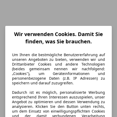
Wir verwenden Cookies. Damit Sie
finden, was Sie brauchen.
Um Ihnen die bestmögliche Benutzererfahrung auf
unseren Angeboten zu bieten, verwenden wir und
Drittanbieter Cookies und andere Technologien
Energieverbrauch
(beides gemeinsam nennen wir nachfolgend:
„Cookies"), um Geräteinformationen und
Schadstoffklasse
Euro 6e
personenbezogene Daten (z.B. IP Adressen) zu
speichern und darauf zuzugreifen.
Kraftstoff
Benzin
Dadurch ist es möglich, personalisierte Werbung
CO₂-Emissionen
142 g/km (komb.)
entsprechend Ihren Interessen auszuspielen, unser
Angebot zu optimieren und dessen Verwendung zu
analysieren. Klicken Sie den Button unten rechts,
um dem Einsatz von einwilligungspflichten Cookies
Ausstattung
und der damit verbundenen Verarbeitung