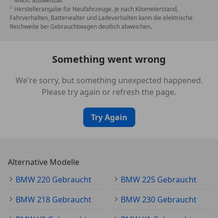
MwSt. ausweisbar
03MC M Dachreling Shadow Line
Herstellerangabe für Neufahrzeuge. Je nach Kilometerstand,
0413 Gepäckraumtrennnetz
Fahrverhalten, Batteriealter und Ladeverhalten kann die elektrische
0420 Abgedunkelte Verglasung
Reichweite bei Gebrauchtwagen deutlich abweichen.
0430 Innen-/Aussensp. mit Abblendautomatik
0431 Innenspiegel automatisch abblendend
Something went wrong
0459 Sitzverstellung elektrisch mit Memory
0478 Kindersitzbefestigung
We're sorry, but something unexpected happened.
0481 Sportsitz
Please try again or refresh the page.
0494 Sitzheizung Fahrer/Beifahrer
04H2 Interieurleiste Aluminium Hexacube hell
Try Again
04NW INSTRUMENTENTAFEL LUXURY
0552 Adaptiver LED-Scheinwerfer
05AC Fernlichtassistent
05AT Driving Assistant Plus
Alternative Modelle
05AV Active Guard
05DN Parkassistenzsystem Plus
BMW 220 Gebraucht
BMW 225 Gebraucht
0610 Head-Up Display
BMW 218 Gebraucht
BMW 230 Gebraucht
0654 DAB-Tuner
0674 HiFi System Harman Kardon