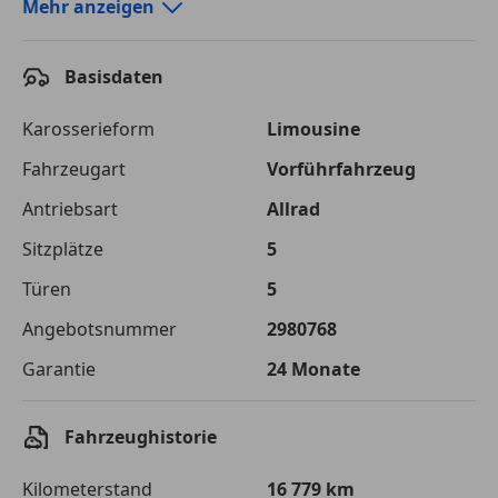
Autokredit-Rechner von durchblicker.at
Mehr anzeigen
Einfach Rate berechnen und günstige Konditionen
finden!
Basisdaten
Autokredit vergleichen
Karosserieform
Limousine
Laufzeit
120 Monate
Fahrzeugart
Vorführfahrzeug
Antriebsart
Allrad
Kreditbetrag
€ 47 000,-
Sitzplätze
5
Zu zahlender
€ 66 214,-
Gesamtbetrag
Türen
5
Einberechnete Gebühren
€ 0,-
Angebotsnummer
2980768
Garantie
24 Monate
Effektivzinsatz
7,50 %
Sollzinssatz
7,25 %
Fahrzeughistorie
Monatliche Rate
€ 551,78
Kilometerstand
16 779 km