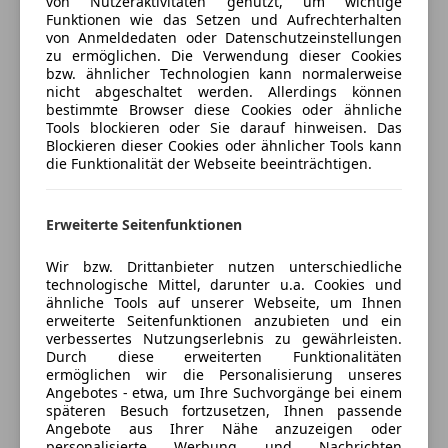
von Nutzeraktivitäten genutzt, um wichtige
Freischaden-Gutschein ab Stufe 0
Abstandswarner
Funktionen wie das Setzen und Aufrechterhalten
Sitzheizung Fahrer und Beifahrer, Alarmanlage,
Alarmanlage
Auto einfach online versichern & Rabatt holen
von Anmeldedaten oder Datenschutzeinstellungen
Freisprecheinrichtung, M Sport Interieur,
ESP
zu ermöglichen. Die Verwendung dieser Cookies
Spurverlassenswarnung, Spurwechselwarnung,
bzw. ähnlicher Technologien kann normalerweise
Fahrerairbag
nicht abgeschaltet werden. Allerdings können
Surround View Camera, Lederlenkrad,
Fernlichtassistent
Jetzt berechnen
bestimmte Browser diese Cookies oder ähnliche
Lenkradheizung, M-Lederlenkrad mit Schaltwippen,
Isofix
Tools blockieren oder Sie darauf hinweisen. Das
Multifunktionslenkrad, Schaltwippen,
Blockieren dieser Cookies oder ähnlicher Tools kann
Kurvenlicht
die Funktionalität der Webseite beeinträchtigen.
Sportlederlenkrad, Apps, Handy-Vorbereitung,
LED-Scheinwerfer
Bluetooth Anbindung, DAB Tuner, USB Audio
Verkäufer
Händler
Notrufsystem
Schnittstelle, Connected Drive Service Paket,
Reifendruckkontrollsystem
Erweiterte Seitenfunktionen
Geschwindigkeitsregelung, Hifi Soundsystem, M-
Autohaus Reiterer GmbH
Seitenairbag
Sportfahrwerk, Park Distance Control (PDC),
Wir bzw. Drittanbieter nutzen unterschiedliche
Servolenkung
5
Sterne
Sternebewertung 5 von 5
Regensensor, Reifendruckanzeige, Sportfahrwerk,
technologische Mittel, darunter u.a. Cookies und
Spurhalteassistent
(93% Weiterempfehlungen)
ähnliche Tools auf unserer Webseite, um Ihnen
Sprachsteuerung, Teleservice BMW, Wegfahrsperre,
Tagfahrlicht
Anbieter auf AutoScout24 seit 2011
erweiterte Seitenfunktionen anzubieten und ein
Apple Car Play, Dachreling, Dachreling Hochglanz
verbessertes Nutzungserlebnis zu gewährleisten.
Traktionskontrolle
Shadow Line, Größerer Kraftstofftank, LED-
Durch diese erweiterten Funktionalitäten
Showroom
Verkehrszeichenerkennung
ermöglichen wir die Personalisierung unseres
Scheinwerfer, M-Exterieurumfänge, Shadow Line,
Wegfahrsperre
Geöffnet
Angebotes - etwa, um Ihre Suchvorgänge bei einem
Sonnenschutzverglasung, Airbags, Aktiver
späteren Besuch fortzusetzen, Ihnen passende
Zentralverriegelung
Schließt um 12:00
Fussgängerschutz, Auto Start-Stop Funktion,
Angebote aus Ihrer Nähe anzuzeigen oder
Frauentaler Straße 104
,
personalisierte Werbung und Nachrichten