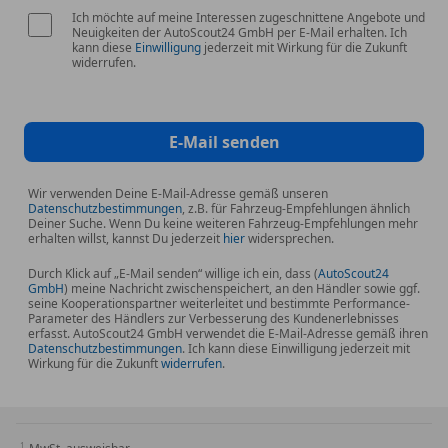
Ich möchte auf meine Interessen zugeschnittene Angebote und
- Regelmäßig gewartet
Neuigkeiten der AutoScout24 GmbH per E-Mail erhalten. Ich
kann diese
Einwilligung
jederzeit mit Wirkung für die Zukunft
widerrufen.
- Verfügbar nach 6 Monate ab Erstzulassung!
E-Mail senden
* Gesamtausstattung ab Werk:
Wir verwenden Deine E-Mail-Adresse gemäß unseren
Datenschutzbestimmungen
, z.B. für Fahrzeug-Empfehlungen ähnlich
01AG Grösserer Krafstofftank
Deiner Suche. Wenn Du keine weiteren Fahrzeug-Empfehlungen mehr
01CE Rekuperationssystem
erhalten willst, kannst Du jederzeit
hier
widersprechen.
0248 Lenkradheizung
Durch Klick auf „E-Mail senden“ willige ich ein, dass (
AutoScout24
02TC Sportgetriebe mit Doppelkupplung
GmbH
) meine Nachricht zwischenspeichert, an den Händler sowie ggf.
seine Kooperationspartner weiterleitet und bestimmte Performance-
02TM Steuerung Getriebetyp
Parameter des Händlers zur Verbesserung des Kundenerlebnisses
02VB Reifendruckanzeige
erfasst. AutoScout24 GmbH verwendet die E-Mail-Adresse gemäß ihren
Datenschutzbestimmungen
. Ich kann diese Einwilligung jederzeit mit
02VF Adaptives M Fahrwerk
Wirkung für die Zukunft
widerrufen
.
0302 Alarmanlage
0322 Komfortzugang
0337 M Sportpaket