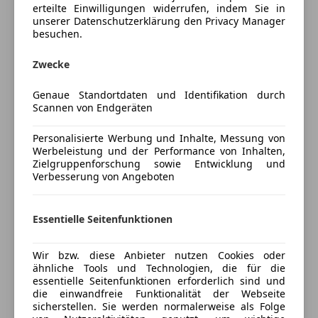
erteilte Einwilligungen widerrufen, indem Sie in
Auffahrwarnung mit City-Anbremsfunktion,
Tempomat
unserer Datenschutzerklärung den Privacy Manager
Automatikgetriebe mit Schaltwippen, Connected
besuchen.
Unterhaltung/Media
Package Professional, Harman Kardon Surround
Soundsystem, M-Sportpaket, Automatik DKG Sport,
Zwecke
Apple CarPlay
Adaptives M Fahrwerk, Sportsitze, M-Lenkrad, M-
Bluetooth
Fahrwerk adaptiv, Dachhimmel anthrazit, M
Genaue Standortdaten und Identifikation durch
Bordcomputer
Scannen von Endgeräten
Interieurleisten Aluminium, Radio Media, Sportpaket,
DAB-Radio
Adaptives Fahrwerks-Paket, Aerodynamikpaket,
Freisprecheinrichtung
Personalisierte Werbung und Inhalte, Messung von
Fahrdynamikpaket, Innovationspaket, Adaptiver LED
Werbeleistung und der Performance von Inhalten,
Induktionsladen für Smartphones
Scheinwerfer, Driving Assistant Plus, Parkassistent
Zielgruppenforschung sowie Entwicklung und
Mehr anzeigen
MP3
Verbesserung von Angeboten
plus, Head-up Display, Komfortzugang, Innen- und
Radio
Außenspiegel automatisch abblendend, Innenspiegel
Soundsystem
Versicherung
automatisch abblendend, BMW Live Cockpit
USB
Essentielle Seitenfunktionen
Professional, Fernlichtassistent, Ablage für Wireless
Volldigitales Kombiinstrument
Kfz-Versicherung
Charging, M-Aerodynamikpaket, Leichtmetallräder,
Wir bzw. diese Anbieter nutzen Cookies oder
Sicherheit
Side View Camera, Navigationssystem Professional,
ähnliche Tools und Technologien, die für die
Versicherungsschutz an Ihre Bedürfnisse
essentielle Seitenfunktionen erforderlich sind und
Klimaautomatik, Sitze elektr. verstellbar, Sitze elektr.
ABS
die einwandfreie Funktionalität der Webseite
anpassen
verstellbar mit Memory, aktive
Abstandstempomat
sicherstellen. Sie werden normalerweise als Folge
Geschwindigkeitsregelung, Rückfahrkamera,