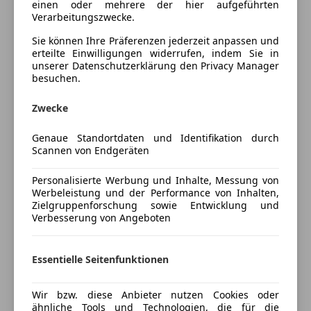
einen oder mehrere der hier aufgeführten
Tempomat
zu finden. Angaben ohne Gewähr! Mehr Bilder und
Verarbeitungszwecke.
Info unter rt-automobile.at
Unterhaltung/Media
Sie können Ihre Präferenzen jederzeit anpassen und
erteilte Einwilligungen widerrufen, indem Sie in
Android Auto
Anhängerkupplung (Kugelkopf schwenkbar)
unserer Datenschutzerklärung den Privacy Manager
Apple CarPlay
Außenspiegel elektr. anklappbar, alle Spiegel mit
besuchen.
Bluetooth
Abblendautomatik
Mehr anzeigen
Bordcomputer
Zwecke
BMW Live Cockpit Professional
Freisprecheinrichtung
Geschwindigkeits-Regelanlage, Aktiv mit Stop&Go-
Genaue Standortdaten und Identifikation durch
Preisbewertung
Induktionsladen für Smartphones
Funktion
Scannen von Endgeräten
USB
Metallic-Lackierung
Mehr anzeigen
Volldigitales Kombiinstrument
Rückfahrkamera
Personalisierte Werbung und Inhalte, Messung von
Sitzheizung vorn
Werbeleistung und der Performance von Inhalten,
Sicherheit
Zielgruppenforschung sowie Entwicklung und
Versicherung
Verbesserung von Angeboten
ABS
Abstandstempomat
Kfz-Versicherung
Alarmanlage
Essentielle Seitenfunktionen
Beifahrerairbag
Versicherungsschutz an Ihre Bedürfnisse
ESP
Wir bzw. diese Anbieter nutzen Cookies oder
anpassen
Fahrerairbag
ähnliche Tools und Technologien, die für die