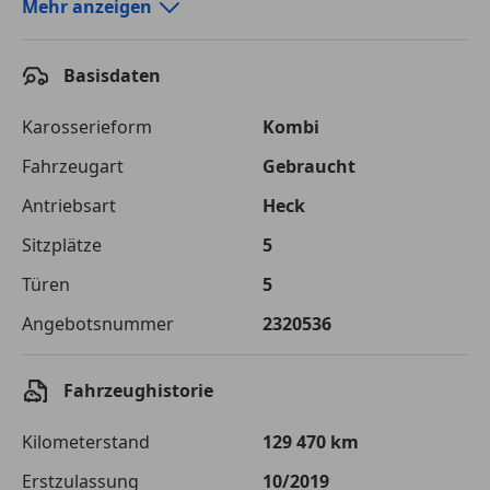
Autokredit-Rechner von durchblicker.at
Mehr anzeigen
Einfach Rate berechnen und günstige Konditionen
finden!
Basisdaten
Autokredit vergleichen
Karosserieform
Kombi
Laufzeit
120 Monate
Fahrzeugart
Gebraucht
Antriebsart
Heck
Kreditbetrag
€ 20 000,-
Sitzplätze
5
Zu zahlender
€ 28 176,-
Gesamtbetrag
Türen
5
Einberechnete Gebühren
€ 0,-
Angebotsnummer
2320536
Effektivzinsatz
7,50 %
Fahrzeughistorie
Sollzinssatz
7,25 %
Kilometerstand
129 470 km
Monatliche Rate
€ 234,80
Erstzulassung
10/2019