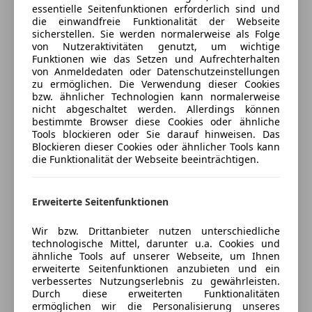
essentielle Seitenfunktionen erforderlich sind und
Isofix
Freischaden-Gutschein ab Stufe 0
die einwandfreie Funktionalität der Webseite
Kopfairbag
sicherstellen. Sie werden normalerweise als Folge
Auto einfach online versichern & Rabatt holen
LED-Scheinwerfer
von Nutzeraktivitäten genutzt, um wichtige
Funktionen wie das Setzen und Aufrechterhalten
Nebelscheinwerfer
von Anmeldedaten oder Datenschutzeinstellungen
Notbremsassistent
Jetzt berechnen
zu ermöglichen. Die Verwendung dieser Cookies
Reifendruckkontrollsystem
bzw. ähnlicher Technologien kann normalerweise
nicht abgeschaltet werden. Allerdings können
Seitenairbag
bestimmte Browser diese Cookies oder ähnliche
Servolenkung
Tools blockieren oder Sie darauf hinweisen. Das
Verkäufer
Händler
Tagfahrlicht
Blockieren dieser Cookies oder ähnlicher Tools kann
die Funktionalität der Webseite beeinträchtigen.
Zentralverriegelung mit Funkfernbedienung
RT-Automobile GmbH
Extras
4,5
Sterne
Erweiterte Seitenfunktionen
Sternebewertung 4.5 von 5
Alufelgen
(90% Weiterempfehlungen)
Anhängerkupplung
Wir bzw. Drittanbieter nutzen unterschiedliche
Anbieter auf AutoScout24 seit 2005
technologische Mittel, darunter u.a. Cookies und
Dachreling
ähnliche Tools auf unserer Webseite, um Ihnen
Showroom
Innenspiegel automatisch abblendend
erweiterte Seitenfunktionen anzubieten und ein
Sprachsteuerung
verbessertes Nutzungserlebnis zu gewährleisten.
Geschlossen
Durch diese erweiterten Funktionalitäten
Touchscreen
Öffnet um 8:00
ermöglichen wir die Personalisierung unseres