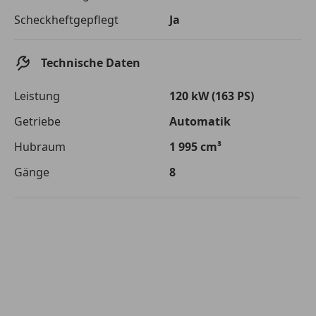
Die tatsächlichen Konditionen sind abhängig von Ihrer Bonität sowie
Scheckheftgepflegt
Ja
von der von Ihnen gewählten Bank. Rückzahlungszeitraum 1-10
Jahre. Zinsspanne Sollzinssatz: 2,90% - 14,90%.
Jetzt berechnen
Technische Daten
Leistung
120 kW (163 PS)
Getriebe
Automatik
Hubraum
1 995 cm³
Gänge
8