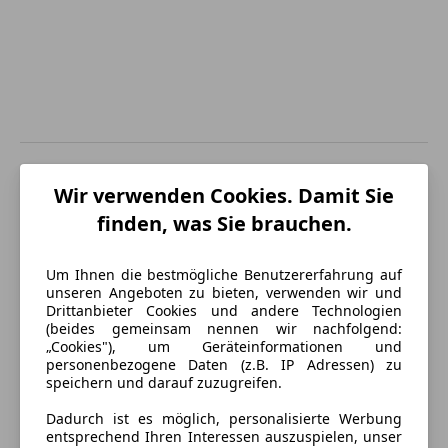
Energieverbrauch
Wir verwenden Cookies. Damit Sie
finden, was Sie brauchen.
Schadstoffklasse
Euro 6d-TEMP
Kraftstoff
Diesel
Um Ihnen die bestmögliche Benutzererfahrung auf
unseren Angeboten zu bieten, verwenden wir und
Kraftstoffverbrauch
4,70
l/100 km (komb.)
Drittanbieter Cookies und andere Technologien
(beides gemeinsam nennen wir nachfolgend:
CO₂-Emissionen
123 g/km (komb.)
„Cookies"), um Geräteinformationen und
personenbezogene Daten (z.B. IP Adressen) zu
speichern und darauf zuzugreifen.
Ausstattung
Dadurch ist es möglich, personalisierte Werbung
entsprechend Ihren Interessen auszuspielen, unser
Komfort
Mehr anzeigen