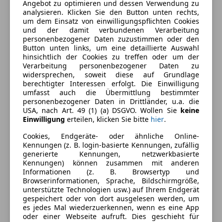
Angebot zu optimieren und dessen Verwendung zu
analysieren. Klicken Sie den Button unten rechts,
2-Zonen-Klimaautomatik
um dem Einsatz von einwilligungspflichten Cookies
Einparkhilfe
Farbe und Innenausstattung
und der damit verbundenen Verarbeitung
Einparkhilfe Rückfahrkamera
personenbezogener Daten zuzustimmen oder den
Button unten links, um eine detaillierte Auswahl
Einparkhilfe Sensoren hinten
Außenfarbe
Grau
hinsichtlich der Cookies zu treffen oder um der
Einparkhilfe Sensoren vorne
Verarbeitung personenbezogener Daten zu
Farbe laut Hersteller
SOPHISTOGRAU
Elektrische Fensterheber
widersprechen, soweit diese auf Grundlage
BRILLANTEFFEKT ME
berechtigter Interessen erfolgt. Die Einwilligung
Elektrische Heckklappe
umfasst auch die Übermittlung bestimmter
Elektrische Seitenspiegel
Lackierung
Metallic
personenbezogener Daten in Drittländer, u.a. die
Elektrische Sitze
USA, nach Art. 49 (1) (a) DSGVO. Wollen Sie
keine
Innenausstattung
Vollleder
Einwilligung
erteilen, klicken Sie bitte
hier
.
Lederausstattung
Lederlenkrad
Cookies, Endgeräte- oder ähnliche Online-
Lichtsensor
Kennungen (z. B. login-basierte Kennungen, zufällig
Fahrzeugbeschreibung
generierte Kennungen, netzwerkbasierte
Multifunktionslenkrad
Kennungen) können zusammen mit anderen
Navigationssystem
Motorlauf unrund, Verdacht auf Motorschaden.
Informationen (z. B. Browsertyp und
Regensensor
Browserinformationen, Sprache, Bildschirmgröße,
Keine genau Diagnose vorhanden.
unterstützte Technologien usw.) auf Ihrem Endgerät
Schlüssellose Zentralverriegelung
gespeichert oder von dort ausgelesen werden, um
Sitzheizung
FIXPREIS! Wir arbeiten mit mehreren Banken
es jedes Mal wiederzuerkennen, wenn es eine App
Start/Stop-Automatik
oder einer Webseite aufruft. Dies geschieht für
zusammen, um für Sie die beste Finanzierunglösung