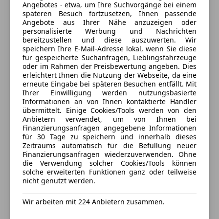
Melkusstrasse 2
,
Angebotes - etwa, um Ihre Suchvorgänge bei einem
4664 Oberweis, AT
späteren Besuch fortzusetzen, Ihnen passende
Angebote aus Ihrer Nähe anzuzeigen oder
personalisierte Werbung und Nachrichten
Kontakt
bereitzustellen und diese auszuwerten. Wir
speichern Ihre E-Mail-Adresse lokal, wenn Sie diese
Thomas Reiter
für gespeicherte Suchanfragen, Lieblingsfahrzeuge
oder im Rahmen der Preisbewertung angeben. Dies
erleichtert Ihnen die Nutzung der Webseite, da eine
Alle Fahrzeuge des Anbieters
erneute Eingabe bei späteren Besuchen entfällt. Mit
Ihrer Einwilligung werden nutzungsbasierte
Informationen an von Ihnen kontaktierte Händler
Anbieter kontaktieren
übermittelt. Einige Cookies/Tools werden von den
Anbietern verwendet, um von Ihnen bei
Finanzierungsanfragen angegebene Informationen
Deine Nachricht
für 30 Tage zu speichern und innerhalb dieses
Zeitraums automatisch für die Befüllung neuer
Finanzierungsanfragen wiederzuverwenden. Ohne
die Verwendung solcher Cookies/Tools können
solche erweiterten Funktionen ganz oder teilweise
nicht genutzt werden.
Wir arbeiten mit 224 Anbietern zusammen.