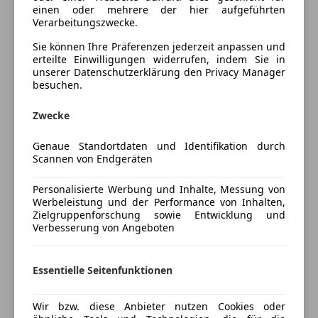
Panorama
einen oder mehrere der hier aufgeführten
Panoramadach
Verarbeitungszwecke.
Top Zustand, Lückenlos Servicegepflegt bei BMW
Regensensor
BMW CARE Paket bis 120000 Km oder 06.2028
Sie können Ihre Präferenzen jederzeit anpassen und
Schiebedach
erteilte Einwilligungen widerrufen, indem Sie in
BMW Garantie bis 06.2027 oder 200000km
Schlüssellose Zentralverriegelung
unserer Datenschutzerklärung den Privacy Manager
Sitzbelüftung
besuchen.
Jeder Test möglich
Sitzheizung
Eintausch und Finanzierung möglich
Zwecke
Standheizung
Hr. Holler 0676/6081880
Start/Stop-Automatik
Genaue Standortdaten und Identifikation durch
Tempomat
Scannen von Endgeräten
Aktive Kopfstützen, Außenspiegel-Paket (erweitert),
Mehr anzeigen
Unterhaltung/Media
BMW Display-Key, BMW Live Cockpit Professional,
Personalisierte Werbung und Inhalte, Messung von
Ausstattungs-Paket: Connected Professional,
Werbeleistung und der Performance von Inhalten,
Apple CarPlay
Preisbewertung
Ausstattungs-Paket: Connected Teaser, Service-
Zielgruppenforschung sowie Entwicklung und
Bluetooth
Verbesserung von Angeboten
System: ConnectedDrive Services, Service-System:
Bordcomputer
Mehr anzeigen
Remote Services, Service-System: Concierge Services,
DAB-Radio
Service-System: Real Time Traffic Information (RTTI),
Freisprecheinrichtung
Essentielle Seitenfunktionen
Service-System: Remote 3D View, Service-System:
Induktionsladen für Smartphones
Versicherung
BMW Intelligent Personal Assistant, Service-System:
Soundsystem
Wir bzw. diese Anbieter nutzen Cookies oder
On-Street Parking, BMW M 50 Jahre Embleme,