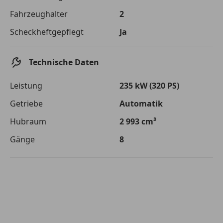
Die tatsächlichen Konditionen sind abhängig von Ihrer Bonität sowie
Fahrzeughalter
2
von der von Ihnen gewählten Bank. Rückzahlungszeitraum 1-10
Jahre. Zinsspanne Sollzinssatz: 2,90% - 14,90%.
Scheckheftgepflegt
Ja
Jetzt berechnen
Technische Daten
Leistung
235 kW (320 PS)
Getriebe
Automatik
Hubraum
2 993 cm³
Gänge
8