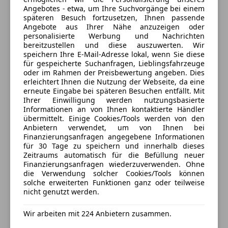
Bremsanlage: M Sportbremsen (Bremssättel lackiert,
Angebotes - etwa, um Ihre Suchvorgänge bei einem
08:00 - 17:00
Extras
schwarz hochglänzend), Dachhimmel Alcantara /
späteren Besuch fortzusetzen, Ihnen passende
Anthrazit, Fahrassistenz-System: Driving Assistant
Angebote aus Ihrer Nähe anzuzeigen oder
Geschlossen
Alufelgen
personalisierte Werbung und Nachrichten
Professional, Fahrassistenz-System:
Öffnet um 8:00
Innenspiegel automatisch abblendend
bereitzustellen und diese auszuwerten. Wir
Falschfahrwarnung, Fahrassistenz-System:
Gumpoldskirchnerstraße 5
,
speichern Ihre E-Mail-Adresse lokal, wenn Sie diese
Schaltwippen
2353 Guntramsdorf, AT
Kreuzungs-Assistent, Fahrassistenz-System:
für gespeicherte Suchanfragen, Lieblingsfahrzeuge
Sportfahrwerk
oder im Rahmen der Preisbewertung angeben. Dies
Querverkehrs-Assistent, Fahrassistenz-System:
Sportpaket
erleichtert Ihnen die Nutzung der Webseite, da eine
Kontakt
Ausweich-Assistent, Innenausstattung: Edelholz
erneute Eingabe bei späteren Besuchen entfällt. Mit
Sportsitze
Esche, M Multifunktionssitze vorn, Parkassistent-
Ihrer Einwilligung werden nutzungsbasierte
Engelbert Holler
Informationen an von Ihnen kontaktierte Händler
Paket Plus, Service-System: Remote 3D View,
übermittelt. Einige Cookies/Tools werden von den
Surround-Kamerasystem (Surround View),
Anbietern verwendet, um von Ihnen bei
Alle Fahrzeuge des Anbieters
Reifensystem Run-Flat (mit Notlaufeigenschaften),
Finanzierungsanfragen angegebene Informationen
für 30 Tage zu speichern und innerhalb dieses
Scheinwerfer BMW Individual Shadow-Line,
Zeitraums automatisch für die Befüllung neuer
Sicherheitsgurte M, Sonnenschutzrollo Heckscheibe
Anbieter kontaktieren
Finanzierungsanfragen wiederzuverwenden. Ohne
elektr. und Seitenscheiben mech.,
die Verwendung solcher Cookies/Tools können
solche erweiterten Funktionen ganz oder teilweise
Deine Nachricht
Sonnenschutzverglasung (hinten abgedunkelt),
nicht genutzt werden.
Sportdifferential, Wärme-Komfort-Paket vorn
Wir arbeiten mit 224 Anbietern zusammen.