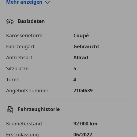
Autokredit-Rechner von durchblicker.at
Mehr anzeigen
Einfach Rate berechnen und günstige Konditionen
finden!
Basisdaten
Autokredit vergleichen
Karosserieform
Coupé
Laufzeit
120 Monate
Fahrzeugart
Gebraucht
Antriebsart
Allrad
Kreditbetrag
€ 64 500,-
Sitzplätze
5
Zu zahlender
€ 90 869,-
Gesamtbetrag
Türen
4
Einberechnete Gebühren
€ 0,-
Angebotsnummer
2104639
Effektivzinsatz
7,50 %
Fahrzeughistorie
Sollzinssatz
7,25 %
Kilometerstand
92 000 km
Monatliche Rate
€ 757,24
Erstzulassung
06/2022