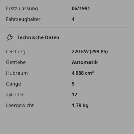
Die tatsächlichen Konditionen sind abhängig von Ihrer Bonität sowie
Erstzulassung
06/1991
von der von Ihnen gewählten Bank. Rückzahlungszeitraum 1-10
Jahre. Zinsspanne Sollzinssatz: 2,90% - 14,90%.
Fahrzeughalter
4
Jetzt berechnen
Technische Daten
Leistung
220 kW (299 PS)
Getriebe
Automatik
Hubraum
4 988 cm³
Gänge
5
Zylinder
12
Leergewicht
1,79 kg