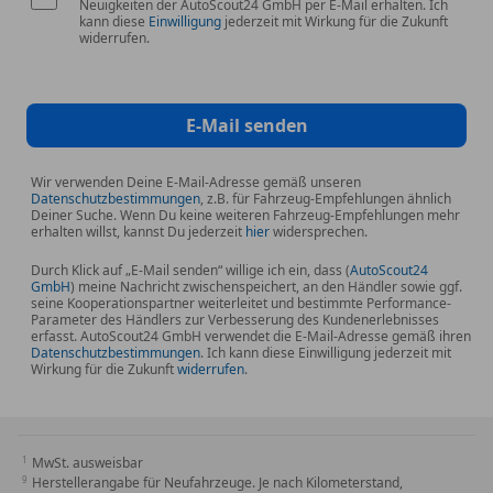
Neuigkeiten der AutoScout24 GmbH per E-Mail erhalten. Ich
Drehmoment:
450 Nm
bei 4.100 U/min
kann diese
Einwilligung
jederzeit mit Wirkung für die Zukunft
Einspritzung:
vollelektronisch, zwei getrennte
widerrufen.
Motronic-Steuergeräte (je Bank eines)
Technische Besonderheit:
zwei Drosselklappen,
zwei Luftmassenmesser, zwei Zündsysteme –
E-Mail senden
faktisch wie zwei parallel laufende Reihensechser.
Fahrleistungen
Wir verwenden Deine E-Mail-Adresse gemäß unseren
0–100 km/h:
ca.
6,8 Sekunden
(mit Automatik)
Datenschutzbestimmungen
, z.B. für Fahrzeug-Empfehlungen ähnlich
Deiner Suche. Wenn Du keine weiteren Fahrzeug-Empfehlungen mehr
Höchstgeschwindigkeit:
elektronisch begrenzt
erhalten willst, kannst Du jederzeit
hier
widersprechen.
auf
250 km/h
Durch Klick auf „E-Mail senden“ willige ich ein, dass (
AutoScout24
Getriebe:
meist
4-Stufen-Automatik
, selten 6-
GmbH
) meine Nachricht zwischenspeichert, an den Händler sowie ggf.
Gang-Schaltgetriebe (nicht im 1991er 850i
seine Kooperationspartner weiterleitet und bestimmte Performance-
Parameter des Händlers zur Verbesserung des Kundenerlebnisses
erhältlich, erst später beim 850Ci)
erfasst. AutoScout24 GmbH verwendet die E-Mail-Adresse gemäß ihren
Der V12 bot keinen aggressiven Rennsportcharakter,
Datenschutzbestimmungen
. Ich kann diese Einwilligung jederzeit mit
Wirkung für die Zukunft
widerrufen
.
sondern einen souveränen, butterweichen Schub –
perfekt für lange, schnelle Autobahnfahrten.
Fahrwerk & Technik
Der 850i war mit High-End-Technik ausgestattet, die
MwSt. ausweisbar
Herstellerangabe für Neufahrzeuge. Je nach Kilometerstand,
Anfang der 90er ihresgleichen suchte: