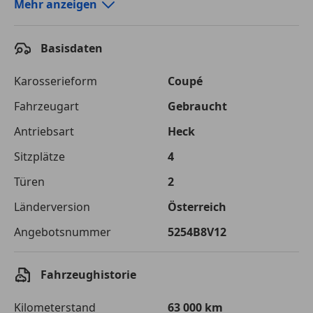
Autokredit-Rechner von durchblicker.at
Mehr anzeigen
Einfach Rate berechnen und günstige Konditionen
finden!
Basisdaten
Autokredit vergleichen
Karosserieform
Coupé
Laufzeit
120 Monate
Fahrzeugart
Gebraucht
Antriebsart
Heck
Kreditbetrag
€ 45 000,-
Sitzplätze
4
Zu zahlender
€ 63 396,-
Gesamtbetrag
Türen
2
Einberechnete Gebühren
€ 0,-
Länderversion
Österreich
Angebotsnummer
5254B8V12
Effektivzinsatz
7,50 %
Sollzinssatz
7,25 %
Fahrzeughistorie
Monatliche Rate
€ 528,30
Kilometerstand
63 000 km