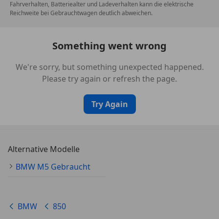
Fahrverhalten, Batteriealter und Ladeverhalten kann die elektrische
Fahrwerk
Reichweite bei Gebrauchtwagen deutlich abweichen.
Vorderachse: Doppelquerlenker
Hinterachse: BMW-typische
Mehrlenkeraufhängung
Something went wrong
Sehr ausbalanciert durch das lange Chassis und
We're sorry, but something unexpected happened.
den tief montierten Motor (nahezu ideale
Please try again or refresh the page.
Achslastverteilung)
Elektronik & Sicherheit
Erster BMW mit
CAN-Bus
-ähnlicher Bordelektronik
Try Again
ASC+T (Traktionskontrolle)
optional
Servotronic
-Lenkung (geschwindigkeitsabhängig)
ABS serienmäßig
Alternative Modelle
Ab Werk oft mit
Niveauregulierung
an der
Hinterachse
BMW M5 Gebraucht
Innenraum & Ausstattung
Der Innenraum des 850i war luxuriös und stark
fahrerfokussiert.
BMW
850
Cockpit