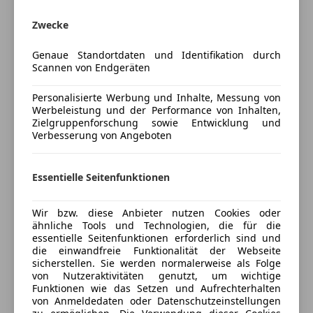
(Brand: AC Schnitzer by Ronal, Made in Germany) mit
ABS
einem Lochkreis von 5x120mm
Nebelscheinwerfer
Zwecke
in folgend verbauter Dimension:
Servolenkung
Genaue Standortdaten und Identifikation durch
Traktionskontrolle
Scannen von Endgeräten
an der Vorderachse: 245/35 ZR18 92Y Sommer
Zentralverriegelung
Bereifung montiert
Personalisierte Werbung und Inhalte, Messung von
Extras
auf 8,5Jx18 ET13 Leichtmetallfelgen im 5Speichen-
Werbeleistung und der Performance von Inhalten,
Design
Mehr anzeigen
Zielgruppenforschung sowie Entwicklung und
Alufelgen (18")
Verbesserung von Angeboten
Innenspiegel automatisch abblendend
für die Hinterachse in: 285/35 ZR18 101 Sommer
Sportfahrwerk
Versicherung
Bereifung
Sportpaket
Essentielle Seitenfunktionen
auf 10Jx18 ET19 Leichtmetallfelgen im 5Speichen-
Sportsitze
Kfz-Versicherung
Design
Wir bzw. diese Anbieter nutzen Cookies oder
ähnliche Tools und Technologien, die für die
Versicherungsschutz an Ihre Bedürfnisse
Dieses Fahrzeug aus Zweitbesitz besticht nicht nur
essentielle Seitenfunktionen erforderlich sind und
anpassen
die einwandfreie Funktionalität der Webseite
durch seine Seltenheit sondern auch durch die sehr
sicherstellen. Sie werden normalerweise als Folge
geringe Km-Laufleistung!
Freischaden-Gutschein ab Stufe 0
von Nutzeraktivitäten genutzt, um wichtige
Funktionen wie das Setzen und Aufrechterhalten
Auto einfach online versichern & Rabatt holen
von Anmeldedaten oder Datenschutzeinstellungen
Fahrzeug Verkauf im Kundenauftrag als