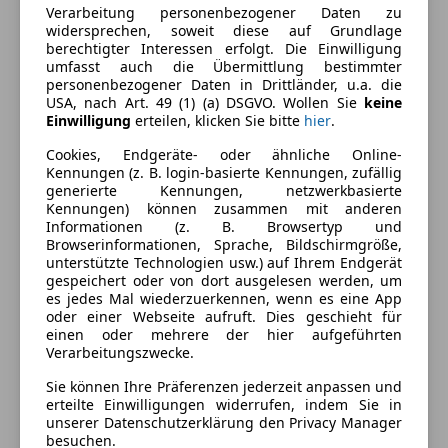
Verarbeitung personenbezogener Daten zu
Armlehne
widersprechen, soweit diese auf Grundlage
berechtigter Interessen erfolgt. Die Einwilligung
Elektrische Fensterheber
Farbe und Innenausstattung
umfasst auch die Übermittlung bestimmter
Elektrische Seitenspiegel
personenbezogener Daten in Drittländer, u.a. die
Elektrische Sitze
Außenfarbe
Rot
USA, nach Art. 49 (1) (a) DSGVO. Wollen Sie
keine
Einwilligung
erteilen, klicken Sie bitte
hier
.
Getönte Scheiben
Farbe laut Hersteller
Calypsorot
Klimaautomatik
Cookies, Endgeräte- oder ähnliche Online-
Lederausstattung
Kennungen (z. B. login-basierte Kennungen, zufällig
Lackierung
Metallic
generierte Kennungen, netzwerkbasierte
Lederlenkrad
Kennungen) können zusammen mit anderen
Farbe der
Grau
Lordosenstütze
Informationen (z. B. Browsertyp und
Innenausstattung
Regensensor
Browserinformationen, Sprache, Bildschirmgröße,
unterstützte Technologien usw.) auf Ihrem Endgerät
Schiebedach
Innenausstattung
Vollleder
gespeichert oder von dort ausgelesen werden, um
Sitzheizung
es jedes Mal wiederzuerkennen, wenn es eine App
oder einer Webseite aufruft. Dies geschieht für
Unterhaltung/Media
Fahrzeugbeschreibung
einen oder mehrere der hier aufgeführten
Verarbeitungszwecke.
Radio
Zum Verkauf angeboten steht hier ein BMW 850i mit
Soundsystem
Sie können Ihre Präferenzen jederzeit anpassen und
äusserst selten, original AC-Schnitzer-Type2
erteilte Einwilligungen widerrufen, indem Sie in
Sicherheit
unserer Datenschutzerklärung den Privacy Manager
verbautem Leichtmetallradsatz
besuchen.