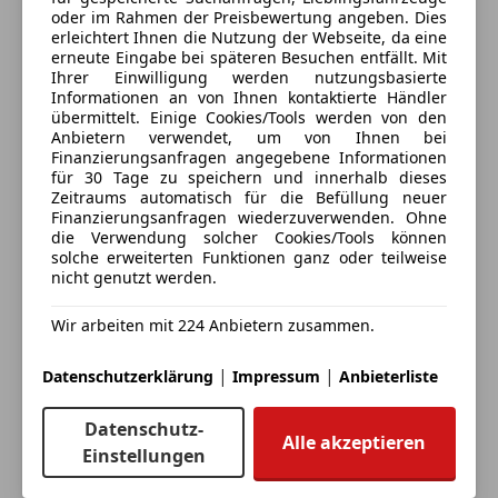
oder im Rahmen der Preisbewertung angeben. Dies
Gran Turismo-Fahrzeugen seiner Ära. Das 1991er
Manuel Tappeiner
erleichtert Ihnen die Nutzung der Webseite, da eine
Modell steht exemplarisch für BMWs Ingenieurskunst
erneute Eingabe bei späteren Besuchen entfällt. Mit
der frühen 1990er und markiert gleichzeitig den
Ihrer Einwilligung werden nutzungsbasierte
Alle Fahrzeuge des Anbieters
Informationen an von Ihnen kontaktierte Händler
Einstieg in eine neue Klasse luxuriöser
übermittelt. Einige Cookies/Tools werden von den
Hochleistungscoupés.
Anbietern verwendet, um von Ihnen bei
Design & Karosserie
Finanzierungsanfragen angegebene Informationen
Anbieter kontaktieren
für 30 Tage zu speichern und innerhalb dieses
Der 850i wirkt auch heute noch modern und elegant:
Zeitraums automatisch für die Befüllung neuer
Außenoptik
Deine Nachricht
Finanzierungsanfragen wiederzuverwenden. Ohne
Flache, keilförmige Silhouette
, die das Fahrzeug
die Verwendung solcher Cookies/Tools können
solche erweiterten Funktionen ganz oder teilweise
sportlich und gleichzeitig luxuriös erscheinen lässt.
nicht genutzt werden.
Charakteristische
Klappscheinwerfer
, damals ein
High-End-Designmerkmal und heute ein ikonisches
Wir arbeiten mit 224 Anbietern zusammen.
Detail.
Eine
breite, muskulöse Frontpartie
mit niedriger
|
|
Datenschutzerklärung
Impressum
Anbieterliste
Gürtellinie.
Rahmenlose Scheiben
sowie eine sehr
Datenschutz-
Alle akzeptieren
harmonische Dachlinie unterstreichen das GT-
Einstellungen
Eintauschwagen: Kaufen und verkaufen in nur einem
Konzept.
Schritt