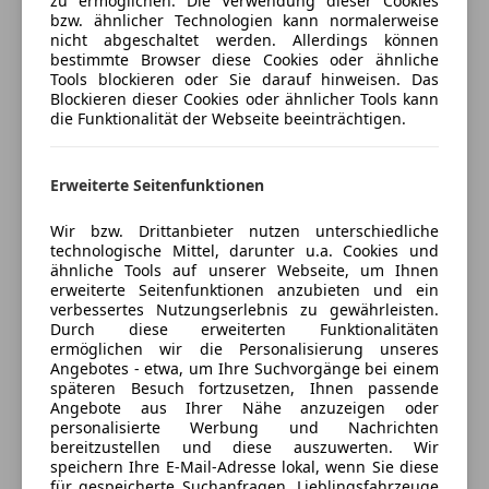
zu ermöglichen. Die Verwendung dieser Cookies
PRIVATVERKAUF, daher keine Gewährleistung!
bzw. ähnlicher Technologien kann normalerweise
Zustand gepflegt mit Gebrauchsspuren.
nicht abgeschaltet werden. Allerdings können
Jetzt berechnen
bestimmte Browser diese Cookies oder ähnliche
Tools blockieren oder Sie darauf hinweisen. Das
Öffnungszeiten Montag bis Donnerstag von 8 bis 12
Blockieren dieser Cookies oder ähnlicher Tools kann
Uhr und 13 bis 18 Uhr Freitag bis 16 Uhr, Besichtigung
die Funktionalität der Webseite beeinträchtigen.
und Probefahrt gegen telefonische
Verkäufer
Händler
Terminvereinbarung, Die im Internet gemachten
Erweiterte Seitenfunktionen
Angaben sind unverbindliche Beschreibungen. Sie
Autohaus Tappeiner
stellen keine zugesicherten Eigenschaften dar. Der
5
Sterne
Wir bzw. Drittanbieter nutzen unterschiedliche
Sternebewertung 5 von 5
Verkäufer haftet nicht für Tipp
technologische Mittel, darunter u.a. Cookies und
(100% Weiterempfehlungen)
ähnliche Tools auf unserer Webseite, um Ihnen
u.Datenübermittlungsfehler / Änderungen /
Anbieter auf AutoScout24 seit 2013
erweiterte Seitenfunktionen anzubieten und ein
Eingabefehler. Irrtümer / Zwischenverkauf
verbessertes Nutzungserlebnis zu gewährleisten.
vorbehalten.
Verkauf und Ersatzteillager
Durch diese erweiterten Funktionalitäten
ermöglichen wir die Personalisierung unseres
Anfragen unter 0664-2624801 oder 02754-266013 Hr.
Geschlossen
Angebotes - etwa, um Ihre Suchvorgänge bei einem
Tappeiner Manuel
Öffnet um 8:00 Mo.
späteren Besuch fortzusetzen, Ihnen passende
Angebote aus Ihrer Nähe anzuzeigen oder
Linzer Straße 58
,
personalisierte Werbung und Nachrichten
Allgemeine Infornmation zum BMW 850i V12 (E31)
3382 Loosdorf, AT
bereitzustellen und diese auszuwerten. Wir
Der
BMW 850i
der Baureihe
E31
zählt zu den
speichern Ihre E-Mail-Adresse lokal, wenn Sie diese
faszinierendsten und technisch fortschrittlichsten
Kontakt
für gespeicherte Suchanfragen, Lieblingsfahrzeuge