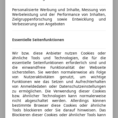
• Baujahr 1990
• 2-türiges Coupé
Personalisierte Werbung und Inhalte, Messung von
Versicherungsschutz an Ihre Bedürfnisse
• Linkslenker
Werbeleistung und der Performance von Inhalten,
anpassen
Zielgruppenforschung sowie Entwicklung und
• Hinterradantrieb
Verbesserung von Angeboten
• Automatikgetriebe (EH)
Freischaden-Gutschein ab Stufe 0
Servolenkung
Auto einfach online versichern & Rabatt holen
• 5,0-Liter V12 Motor (M70B50)
Essentielle Seitenfunktionen
• Hubraum: 4.988 ccm
• Leistung: 220 kW (300 PS)
Wir bzw. diese Anbieter nutzen Cookies oder
Jetzt berechnen
Benzin-Einspritzmotor
ähnliche Tools und Technologien, die für die
essentielle Seitenfunktionen erforderlich sind und
• Farbe: Mauritiusblau Metallic (2-Schicht-Metallic)
die einwandfreie Funktionalität der Webseite
Innenausstattung: Nappaleder mit Naturnarbe,
sicherstellen. Sie werden normalerweise als Folge
Silbergrau hell
Verkäufer
Händler
von Nutzeraktivitäten genutzt, um wichtige
Funktionen wie das Setzen und Aufrechterhalten
• Klimaanlage / Klimaautomatik mit automatischer
von Anmeldedaten oder Datenschutzeinstellungen
Umluft Control (AUC)
Magic Box
zu ermöglichen. Die Verwendung dieser Cookies
• Elektrisches Schiebe-/Hebedach
bzw. ähnlicher Technologien kann normalerweise
5
Sterne
nicht abgeschaltet werden. Allerdings können
Sternebewertung 5 von 5
• Elektrische Sitzverstellung vorne
(100% Weiterempfehlungen)
bestimmte Browser diese Cookies oder ähnliche
• Fahrersitz elektrisch mit Memory
Tools blockieren oder Sie darauf hinweisen. Das
Anbieter auf AutoScout24 seit 2021
• Außenspiegel mit Memoryfunktion
Blockieren dieser Cookies oder ähnlicher Tools kann