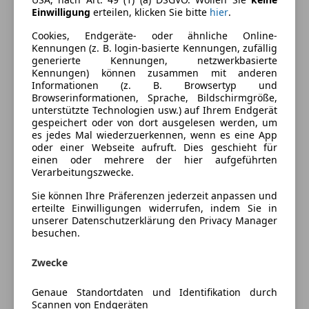
ABS
Einwilligung
erteilen, klicken Sie bitte
hier
.
ESP
Fahrzeugbeschreibung
Servolenkung
Cookies, Endgeräte- oder ähnliche Online-
Kennungen (z. B. login-basierte Kennungen, zufällig
Wegfahrsperre
generierte Kennungen, netzwerkbasierte
Falls Sie Nostalgie pur erleben wollen sind Sie bei uns
Zentralverriegelung
Kennungen) können zusammen mit anderen
absolut Richtig! Mit stolz dürfen wir Ihnen absofort
Informationen (z. B. Browsertyp und
Extras
die Gelegenheit bieten, einen BMW 850i in einer
Browserinformationen, Sprache, Bildschirmgröße,
unterstützte Technologien usw.) auf Ihrem Endgerät
wunderschönen Farbkombination zu erwerben. Ein
Alufelgen
gespeichert oder von dort ausgelesen werden, um
absoluter Blickfang! Bei dem PS Boliden handelt es
Sommerreifen
es jedes Mal wiederzuerkennen, wenn es eine App
sich um ein absolutes Liebhaberstück welches
oder einer Webseite aufruft. Dies geschieht für
Sportsitze
einen oder mehrere der hier aufgeführten
auschließlich bei Schönwetter bewegt wurde und
Verarbeitungszwecke.
zusätzlich Keramikversiegelt ist. Zudem wurde das
Fahrzeug mit einer Remus-Abgasanlage aufgerüstet,
Sie können Ihre Präferenzen jederzeit anpassen und
erteilte Einwilligungen widerrufen, indem Sie in
die den charakteristischen V12-Sound noch
unserer Datenschutzerklärung den Privacy Manager
kraftvoller und kerniger erklingen lässt und original
Mehr anzeigen
besuchen.
Keskin Felgen montiert.
Zwecke
Versicherung
• BMW 8er Serie (E31)
Genaue Standortdaten und Identifikation durch
• BMW 850i
Scannen von Endgeräten
Kfz-Versicherung