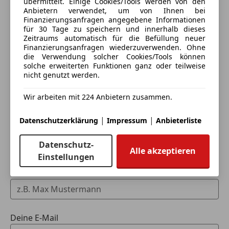
übermittelt. Einige Cookies/Tools werden von den
Anbietern verwendet, um von Ihnen bei
Finanzierungsanfragen angegebene Informationen
Ihr Ansprechpartner: Hr. Ürün: 0660/1997294
für 30 Tage zu speichern und innerhalb dieses
Festnetz: 01 4920101
Zeitraums automatisch für die Befüllung neuer
Finanzierungsanfragen wiederzuverwenden. Ohne
die Verwendung solcher Cookies/Tools können
Wir als Ihr Magic Box Team freuen uns auf Ihren
solche erweiterten Funktionen ganz oder teilweise
Eintauschwagen: Kaufen und verkaufen in nur einem
Anruf oder vielleicht sogar über Ihren Besuch.
nicht genutzt werden.
Schritt
Keine Haftung für Druck- u. Schreibfehler
Wir arbeiten mit 224 Anbietern zusammen.
Ich möchte mein Auto in Zahlung geben
Irrtum und Zwischenverkauf vorbehalten
(unverbindlich).
|
|
Datenschutzerklärung
Impressum
Anbieterliste
Fahrzeugdaten hinzufügen
Datenschutz-
Alle akzeptieren
Einstellungen
Dein Name
Deine E-Mail