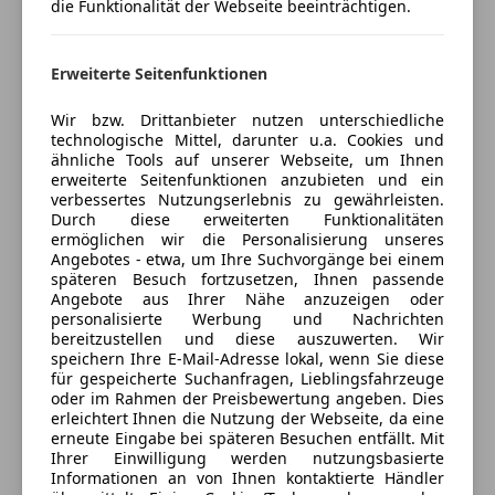
die Funktionalität der Webseite beeinträchtigen.
• Sitzheizung für Fahrer und Beifahrer
Magic Box Öffnungszeiten
• Elektrisch verstellbare Lenksäule
Geschlossen
• Velours-Fußmatten
Öffnet um 8:00
Erweiterte Seitenfunktionen
• Sonnenschutzrollo elektrisch für Heckscheibe
Hippgasse 6-7
,
• Sonnenschutzrollos für beide hinteren
Wir bzw. Drittanbieter nutzen unterschiedliche
1160 Wien, AT
technologische Mittel, darunter u.a. Cookies und
Seitenscheiben
ähnliche Tools auf unserer Webseite, um Ihnen
• Satellite Radio
Kontakt
erweiterte Seitenfunktionen anzubieten und ein
Warndreieck
verbessertes Nutzungserlebnis zu gewährleisten.
Magic Box
Durch diese erweiterten Funktionalitäten
• Automatische Stabilitäts Control und Traktion
ermöglichen wir die Personalisierung unseres
(ASC+T)
Angebotes - etwa, um Ihre Suchvorgänge bei einem
Alle Fahrzeuge des Anbieters
• Scheinwerfer-Waschanlage
späteren Besuch fortzusetzen, Ihnen passende
Angebote aus Ihrer Nähe anzuzeigen oder
• Intensivreinigung für die Frontscheibe
personalisierte Werbung und Nachrichten
HiFi-Soundsystem
Anbieter kontaktieren
bereitzustellen und diese auszuwerten. Wir
speichern Ihre E-Mail-Adresse lokal, wenn Sie diese
für gespeicherte Suchanfragen, Lieblingsfahrzeuge
Wir senden Ihnen gerne auch weitere Fotos und
Deine Nachricht
oder im Rahmen der Preisbewertung angeben. Dies
Videos von Ihrem Wunschfahrzeug zu.
erleichtert Ihnen die Nutzung der Webseite, da eine
erneute Eingabe bei späteren Besuchen entfällt. Mit
Ihrer Einwilligung werden nutzungsbasierte
Finanzierungen werden über unserer
Informationen an von Ihnen kontaktierte Händler
Kooperationsbanken abgeschlossen.