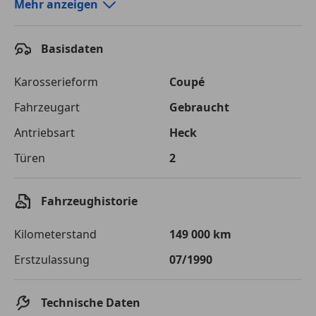
Autokredit-Rechner von durchblicker.at
Mehr anzeigen
Einfach Rate berechnen und günstige Konditionen
finden!
Basisdaten
Autokredit vergleichen
Karosserieform
Coupé
Laufzeit
120 Monate
Fahrzeugart
Gebraucht
Antriebsart
Heck
Kreditbetrag
€ 38 500,-
Türen
2
Zu zahlender
€ 54 239,-
Gesamtbetrag
Fahrzeughistorie
Einberechnete Gebühren
€ 0,-
Kilometerstand
149 000 km
Effektivzinsatz
7,50 %
Erstzulassung
07/1990
Sollzinssatz
7,25 %
Monatliche Rate
€ 451,99
Technische Daten