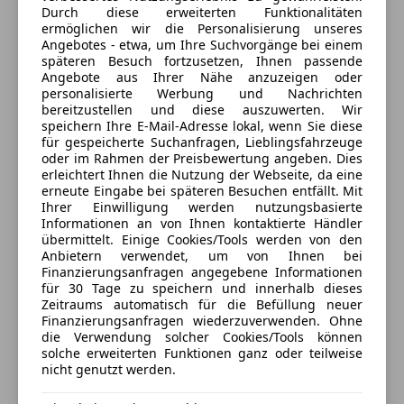
Laserlicht
2511 Pfaffstätten, AT
Durch diese erweiterten Funktionalitäten
LED-Scheinwerfer
Der BMW 330e bietet dank Plug-in-Hybrid-
ermöglichen wir die Personalisierung unseres
Angebotes - etwa, um Ihre Suchvorgänge bei einem
Kontakt
LED-Tagfahrlicht
Technologie eine ideale Kombination aus Effizienz
späteren Besuch fortzusetzen, Ihnen passende
Nachtsicht-Assistent
und Fahrspaß – perfekt für Alltag und längere
Angebote aus Ihrer Nähe anzuzeigen oder
Nebelscheinwerfer
Strecken.
personalisierte Werbung und Nachrichten
bereitzustellen und diese auszuwerten. Wir
Notbremsassistent
Anbieter kontaktieren
speichern Ihre E-Mail-Adresse lokal, wenn Sie diese
Reifendruckkontrollsystem
Preis: VB
für gespeicherte Suchanfragen, Lieblingsfahrzeuge
Seitenairbag
oder im Rahmen der Preisbewertung angeben. Dies
Deine Nachricht
erleichtert Ihnen die Nutzung der Webseite, da eine
Servolenkung
Bei Interesse oder Fragen gerne melden!
erneute Eingabe bei späteren Besuchen entfällt. Mit
Spurhalteassistent
Ihrer Einwilligung werden nutzungsbasierte
Tagfahrlicht
Informationen an von Ihnen kontaktierte Händler
übermittelt. Einige Cookies/Tools werden von den
Traktionskontrolle
Anbietern verwendet, um von Ihnen bei
Verkehrszeichenerkennung
Finanzierungsanfragen angegebene Informationen
Wegfahrsperre
für 30 Tage zu speichern und innerhalb dieses
Zeitraums automatisch für die Befüllung neuer
Xenonscheinwerfer
Finanzierungsanfragen wiederzuverwenden. Ohne
Zentralverriegelung
die Verwendung solcher Cookies/Tools können
Zentralverriegelung mit Funkfernbedienung
solche erweiterten Funktionen ganz oder teilweise
3 ähnliche Fahrzeuge gefunden
nicht genutzt werden.
Extras
Ich erlaube den Händlern dieser
Fahrzeuge mich zu kontaktieren.