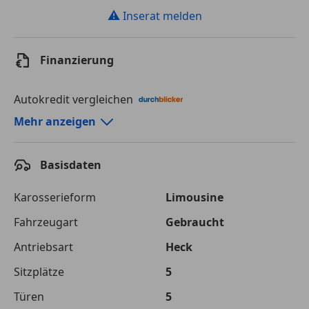
⚠
Inserat melden
Finanzierung
Autokredit vergleichen
Autokredit-Rechner von durchblicker.at
Mehr anzeigen
Einfach Rate berechnen und günstige Konditionen
finden!
Basisdaten
Autokredit vergleichen
Karosserieform
Limousine
Laufzeit
120 Monate
Fahrzeugart
Gebraucht
Antriebsart
Heck
Kreditbetrag
€ 32 000,-
Sitzplätze
5
Zu zahlender
€ 45 082,-
Gesamtbetrag
Türen
5