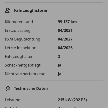
Einberechnete Gebühren
€ 0,-
Fahrzeughistorie
Effektivzinsatz
7,50 %
Kilometerstand
99 137 km
Sollzinssatz
7,25 %
Erstzulassung
04/2021
Monatliche Rate
€ 375,68
§57a Begutachtung
04/2027
Die tatsächlichen Konditionen sind abhängig von Ihrer Bonität sowie
Letzte Inspektion
04/2026
von der von Ihnen gewählten Bank. Rückzahlungszeitraum 1-10
Jahre. Zinsspanne Sollzinssatz: 2,90% - 14,90%.
Fahrzeughalter
2
Jetzt berechnen
Scheckheftgepflegt
Ja
Nichtraucherfahrzeug
Ja
Technische Daten
Leistung
215 kW (292 PS)