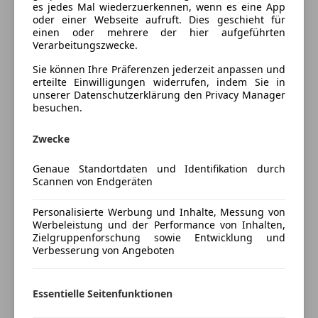
Lackierung
Metallic
es jedes Mal wiederzuerkennen, wenn es eine App
Einparkhilfe Sensoren hinten
oder einer Webseite aufruft. Dies geschieht für
Einparkhilfe Sensoren vorne
Farbe der
Schwarz
einen oder mehrere der hier aufgeführten
Elektrische Fensterheber
Innenausstattung
Verarbeitungszwecke.
Elektrische Heckklappe
Sie können Ihre Präferenzen jederzeit anpassen und
Innenausstattung
Alcantara
Elektrische Seitenspiegel
erteilte Einwilligungen widerrufen, indem Sie in
Head-up display
unserer Datenschutzerklärung den Privacy Manager
besuchen.
Klimaanlage
Fahrzeugbeschreibung
Lederlenkrad
Zwecke
Lichtsensor
BMW 330e M Sport + Individual – Top Zustand |
Multifunktionslenkrad
Frisches Pickerl & Service | 8-fach bereift
Genaue Standortdaten und Identifikation durch
Navigationssystem
Scannen von Endgeräten
Sitzheizung
Zum Verkauf steht ein äußerst gepflegter BMW 330e
Standheizung
Personalisierte Werbung und Inhalte, Messung von
in der begehrten M Sport + Individual Ausstattung.
Werbeleistung und der Performance von Inhalten,
Start/Stop-Automatik
Das Fahrzeug überzeugt durch seine Kombination
Zielgruppenforschung sowie Entwicklung und
Tempomat
aus sportlicher Performance, Effizienz und
Verbesserung von Angeboten
exklusivem Design.
Unterhaltung/Media
Essentielle Seitenfunktionen
Apple CarPlay
Highlights:
Bluetooth