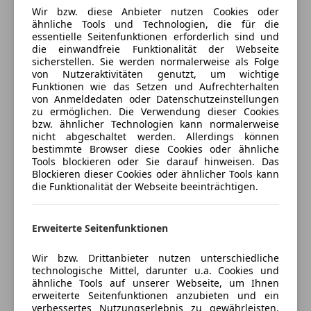
- M Sport Paket & BMW Individual Ausstattung
Mehr anzeigen
Wir bzw. diese Anbieter nutzen Cookies oder
Bordcomputer
- Unfallfrei
ähnliche Tools und Technologien, die für die
Freisprecheinrichtung
- Sehr gepflegter Gesamtzustand
essentielle Seitenfunktionen erforderlich sind und
Versicherung
Radio
die einwandfreie Funktionalität der Webseite
- Keine Gebrauchsspuren – lediglich minimale
sicherstellen. Sie werden normalerweise als Folge
Soundsystem
Steinschläge an der Motorhaube möglich
von Nutzeraktivitäten genutzt, um wichtige
Kfz-Versicherung
USB
Funktionen wie das Setzen und Aufrechterhalten
von Anmeldedaten oder Datenschutzeinstellungen
Service & Zustand:
Sicherheit
zu ermöglichen. Die Verwendung dieser Cookies
Versicherungsschutz an Ihre Bedürfnisse
- Frisches Pickerl (gültig bis 04/2027)
bzw. ähnlicher Technologien kann normalerweise
ABS
anpassen
- Großes Service kürzlich durchgeführt – kein
nicht abgeschaltet werden. Allerdings können
Abstandswarner
bestimmte Browser diese Cookies oder ähnliche
Wartungsstau
Freischaden-Gutschein ab Stufe 0
Tools blockieren oder Sie darauf hinweisen. Das
Airbag hinten
- Technisch und optisch in einwandfreiem Zustand
Blockieren dieser Cookies oder ähnlicher Tools kann
Auto einfach online versichern & Rabatt holen
Alarmanlage
die Funktionalität der Webseite beeinträchtigen.
Beifahrerairbag
Bereifung:
Bi-Xenon Scheinwerfer
- 8-fach bereift
Jetzt berechnen
Erweiterte Seitenfunktionen
Fahrerairbag
- Original M Sport Felgen
Fernlichtassistent
Wir bzw. Drittanbieter nutzen unterschiedliche
Geschwindigkeits-begrenzungsanlage
Sonstiges:
technologische Mittel, darunter u.a. Cookies und
Kopfairbag
- Fahrzeug wird aktuell noch gefahren –
ähnliche Tools auf unserer Webseite, um Ihnen
Verkäufer
Privat
erweiterte Seitenfunktionen anzubieten und ein
Kurvenlicht
Kilometerstand kann sich daher geringfügig ändern
verbessertes Nutzungserlebnis zu gewährleisten.