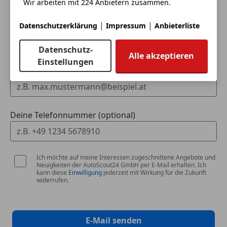
Wir arbeiten mit 224 Anbietern zusammen.
Alufelgen (19")
Ambientebeleuchtung
|
|
Dein Name
Datenschutzerklärung
Impressum
Anbieterliste
Schaltwippen
Sommerreifen
Datenschutz-
Spoiler
Alle akzeptieren
Einstellungen
Sportfahrwerk
Deine E-Mail
Sportpaket
Sportsitze
Touchscreen
Deine Telefonnummer (optional)
Winterreifen
Ich möchte auf meine Interessen zugeschnittene Angebote und
Neuigkeiten der AutoScout24 GmbH per E-Mail erhalten. Ich
kann diese
Einwilligung
jederzeit mit Wirkung für die Zukunft
widerrufen.
E-Mail senden