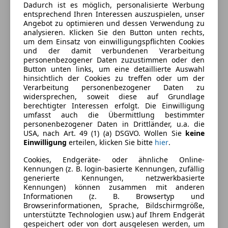
Dadurch ist es möglich, personalisierte Werbung
entsprechend Ihren Interessen auszuspielen, unser
Angebot zu optimieren und dessen Verwendung zu
analysieren. Klicken Sie den Button unten rechts,
Energieverbrauch
um dem Einsatz von einwilligungspflichten Cookies
und der damit verbundenen Verarbeitung
personenbezogener Daten zuzustimmen oder den
Anderer Energieträger
Strom
Button unten links, um eine detaillierte Auswahl
hinsichtlich der Cookies zu treffen oder um der
Kraftstoffverbrauch
2,50
l/100 km (komb.)
Verarbeitung personenbezogener Daten zu
widersprechen, soweit diese auf Grundlage
CO₂-Emissionen
34 g/km (komb.)
berechtigter Interessen erfolgt. Die Einwilligung
umfasst auch die Übermittlung bestimmter
personenbezogener Daten in Drittländer, u.a. die
Ausstattung
USA, nach Art. 49 (1) (a) DSGVO. Wollen Sie
keine
Einwilligung
erteilen, klicken Sie bitte
hier
.
Komfort
Mehr anzeigen
Cookies, Endgeräte- oder ähnliche Online-
Kennungen (z. B. login-basierte Kennungen, zufällig
4-Zonen-Klimaautomatik
generierte Kennungen, netzwerkbasierte
Armlehne
Kennungen) können zusammen mit anderen
Farbe und Innenausstattung
Informationen (z. B. Browsertyp und
Beheizbare Frontscheibe
Browserinformationen, Sprache, Bildschirmgröße,
Berganfahrassistent
Außenfarbe
Grau
unterstützte Technologien usw.) auf Ihrem Endgerät
Einparkhilfe
gespeichert oder von dort ausgelesen werden, um