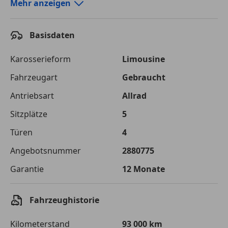
Autokredit-Rechner von durchblicker.at
Mehr anzeigen
Einfach Rate berechnen und günstige Konditionen
finden!
Basisdaten
Autokredit vergleichen
Karosserieform
Limousine
Laufzeit
120 Monate
Fahrzeugart
Gebraucht
Antriebsart
Allrad
Kreditbetrag
€ 75 000,-
Sitzplätze
5
Zu zahlender
€ 105 661,-
Gesamtbetrag
Türen
4
Einberechnete Gebühren
€ 0,-
Angebotsnummer
2880775
Garantie
12 Monate
Effektivzinsatz
7,50 %
Sollzinssatz
7,25 %
Fahrzeughistorie
Monatliche Rate
€ 880,51
Kilometerstand
93 000 km