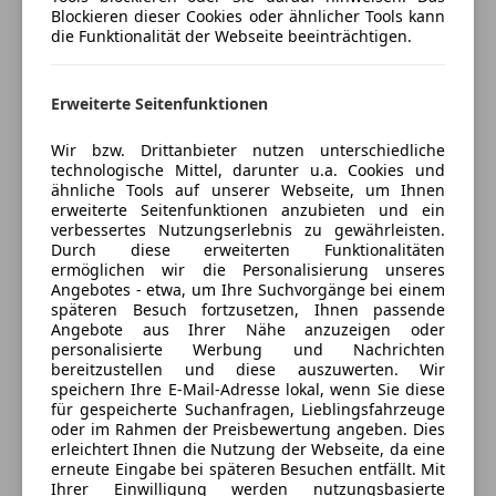
Zentralverriegelung
Jetzt berechnen
Blockieren dieser Cookies oder ähnlicher Tools kann
(mehrphasig), Aktiver Fussgängerschutz,
die Funktionalität der Webseite beeinträchtigen.
Extras
Automatiktüren, BMW IconicSounds Electric, BMW
Individual Interieur, BMW Niere Iconic Glow,
Alufelgen
Bordcomputer, Connoisseur Paket,
Erweiterte Seitenfunktionen
Verkäufer
Händler
Edelholzausführung Spiegeleiche grau-metallic,
Wir bzw. Drittanbieter nutzen unterschiedliche
Executive Lounge Paket, Fahrdynamik Regelsysteme,
Unger GmbH
technologische Mittel, darunter u.a. Cookies und
Glasapplikation "CraftedClarity", Klima Akustik Paket,
ähnliche Tools auf unserer Webseite, um Ihnen
5
Sterne
Sternebewertung 5 von 5
Klimakomfort-Verbundverglasung, Ladekabel (Mode
erweiterte Seitenfunktionen anzubieten und ein
(100% Weiterempfehlungen)
verbessertes Nutzungserlebnis zu gewährleisten.
3) fuer oeffentlichens Laden, Multifunktionssitze im
Anbieter auf AutoScout24 seit 2007
Durch diese erweiterten Funktionalitäten
Fond, Radschraubensicherung, Reifenreparatur-Set,
ermöglichen wir die Personalisierung unseres
Dietmannsdorferstraße 330
,
BMW Paket Care, Personal eSIM
Angebotes - etwa, um Ihre Suchvorgänge bei einem
8181 St. Ruprecht an der Raab, AT
späteren Besuch fortzusetzen, Ihnen passende
Angebote aus Ihrer Nähe anzuzeigen oder
BMW Kristallscheinwerfer Iconic Glow, Service
personalisierte Werbung und Nachrichten
Kontakt
Inclusive bis 12/2027
bereitzustellen und diese auszuwerten. Wir
speichern Ihre E-Mail-Adresse lokal, wenn Sie diese
für gespeicherte Suchanfragen, Lieblingsfahrzeuge
Alle Fahrzeuge des Anbieters
oder im Rahmen der Preisbewertung angeben. Dies
erleichtert Ihnen die Nutzung der Webseite, da eine
erneute Eingabe bei späteren Besuchen entfällt. Mit
Anbieter kontaktieren
Ihrer Einwilligung werden nutzungsbasierte