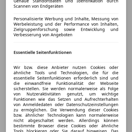
Genaue Standortdaten und Identifikation durch
Professional, Akustischer Fussgängerschutz,
Scannen von Endgeräten
MP3
Connected Drive, Integral-Aktivlenkung,
Radio
Multifunktionssitze Fahrer und Beifahrer, Executive
Personalisierte Werbung und Inhalte, Messung von
Soundsystem
Werbeleistung und der Performance von Inhalten,
Paket, Navigationssystem Professional,
USB
Zielgruppenforschung sowie Entwicklung und
Klimaautomatik, aktive Sitzbelüftung,
Volldigitales Kombiinstrument
Verbesserung von Angeboten
Massagefunktion Fondsitzlehne, Fond Entertainment
Mehr anzeigen
Sicherheit
Professional, Sitzheizung Fahrer und Beifahrer,
Essentielle Seitenfunktionen
Alarmanlage, Executive Lounge Fondkonsole,
ABS
Versicherung
Executive Lounge Seating, Spurverlassenswarnung,
Alarmanlage
Spurwechselwarnung, M-Lenkrad,
Wir bzw. diese Anbieter nutzen Cookies oder
ESP
Kfz-Versicherung
ähnliche Tools und Technologien, die für die
Multifunktionslenkrad, Handy-Vorbereitung, DAB
Fahrerairbag
essentielle Seitenfunktionen erforderlich sind und
Tuner, USB Audio Schnittstelle, BMW Live Cockpit
die einwandfreie Funktionalität der Webseite
Isofix
Versicherungsschutz an Ihre Bedürfnisse
Professional, Durchladesystem, Innenraumkamera,
sicherstellen. Sie werden normalerweise als Folge
Reifendruckkontrollsystem
von Nutzeraktivitäten genutzt, um wichtige
anpassen
Massagefunktion für Fahrer und Beifahrer, Park
Seitenairbag
Funktionen wie das Setzen und Aufrechterhalten
Distance Control (PDC), Reifendruckanzeige,
Freischaden-Gutschein ab Stufe 0
von Anmeldedaten oder Datenschutzeinstellungen
Spurhalteassistent
TeleServices, aktive Sitzbelüftung Fond, Dachhimmel
zu ermöglichen. Die Verwendung dieser Cookies
Traktionskontrolle
Auto einfach online versichern & Rabatt holen
bzw. ähnlicher Technologien kann normalerweise
anthrazit, Wärmekomfortpaket, Shadow Line,
Verkehrszeichenerkennung
nicht abgeschaltet werden. Allerdings können
Sonnenrollo, Sonnenschutzverglasung, Ablage für
bestimmte Browser diese Cookies oder ähnliche
Wegfahrsperre
Wireless Charging, AC-Laden Professional
Tools blockieren oder Sie darauf hinweisen. Das