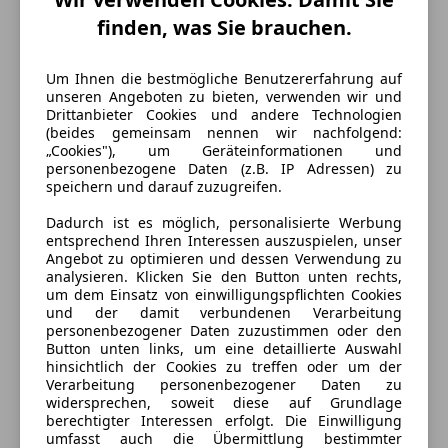
finden, was Sie brauchen.
Um Ihnen die bestmögliche Benutzererfahrung auf
unseren Angeboten zu bieten, verwenden wir und
Drittanbieter Cookies und andere Technologien
(beides gemeinsam nennen wir nachfolgend:
„Cookies"), um Geräteinformationen und
personenbezogene Daten (z.B. IP Adressen) zu
speichern und darauf zuzugreifen.
Energieverbrauch
Dadurch ist es möglich, personalisierte Werbung
entsprechend Ihren Interessen auszuspielen, unser
Kraftstoff
Elektro
Angebot zu optimieren und dessen Verwendung zu
analysieren. Klicken Sie den Button unten rechts,
CO₂-Emissionen
0 g/km (komb.)
um dem Einsatz von einwilligungspflichten Cookies
und der damit verbundenen Verarbeitung
personenbezogener Daten zuzustimmen oder den
Button unten links, um eine detaillierte Auswahl
Ausstattung
hinsichtlich der Cookies zu treffen oder um der
Verarbeitung personenbezogener Daten zu
Komfort
widersprechen, soweit diese auf Grundlage
Mehr anzeigen
berechtigter Interessen erfolgt. Die Einwilligung
4-Zonen-Klimaautomatik
umfasst auch die Übermittlung bestimmter