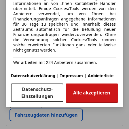
Informationen an von Ihnen kontaktierte Händler
übermittelt. Einige Cookies/Tools werden von den
Deine Nachricht
Anbietern verwendet, um von Ihnen bei
Finanzierungsanfragen angegebene Informationen
für 30 Tage zu speichern und innerhalb dieses
Zeitraums automatisch für die Befüllung neuer
Finanzierungsanfragen wiederzuverwenden. Ohne
die Verwendung solcher Cookies/Tools können
solche erweiterten Funktionen ganz oder teilweise
nicht genutzt werden.
Wir arbeiten mit 224 Anbietern zusammen.
|
|
Datenschutzerklärung
Impressum
Anbieterliste
Eintauschwagen: Kaufen und verkaufen in nur einem
Schritt
Datenschutz-
Alle akzeptieren
Einstellungen
Ich möchte mein Auto in Zahlung geben
(unverbindlich).
Fahrzeugdaten hinzufügen