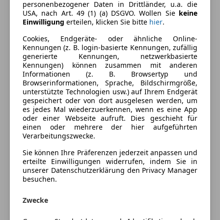
personenbezogener Daten in Drittländer, u.a. die
Einparkhilfe
Farbe und Innenausstattung
USA, nach Art. 49 (1) (a) DSGVO. Wollen Sie
keine
Einparkhilfe Sensoren hinten
Einwilligung
erteilen, klicken Sie bitte
hier
.
Einparkhilfe Sensoren vorne
Außenfarbe
Schwarz
Cookies, Endgeräte- oder ähnliche Online-
Elektrische Fensterheber
Kennungen (z. B. login-basierte Kennungen, zufällig
Farbe laut Hersteller
Saphirschwarz
Elektrische Seitenspiegel
generierte Kennungen, netzwerkbasierte
Kennungen) können zusammen mit anderen
Lederausstattung
Lackierung
Metallic
Informationen (z. B. Browsertyp und
Massagesitze
Browserinformationen, Sprache, Bildschirmgröße,
Farbe der
Sonstige
Multifunktionslenkrad
unterstützte Technologien usw.) auf Ihrem Endgerät
Innenausstattung
gespeichert oder von dort ausgelesen werden, um
Navigationssystem
es jedes Mal wiederzuerkennen, wenn es eine App
Panoramadach
Innenausstattung
Vollleder
oder einer Webseite aufruft. Dies geschieht für
Sitzbelüftung
einen oder mehrere der hier aufgeführten
Verarbeitungszwecke.
Sitzheizung
Fahrzeugbeschreibung
Start/Stop-Automatik
Sie können Ihre Präferenzen jederzeit anpassen und
erteilte Einwilligungen widerrufen, indem Sie in
Unterhaltung/Media
Allradsystem, Parkassistent professional,
unserer Datenschutzerklärung den Privacy Manager
besuchen.
Bowers&Wilkins Diamond Sorround Sound System,
Bluetooth
Connected Package Professional, Driving Assistant
Bordcomputer
Zwecke
Professional, M Leichtmetallräder 21 Zoll, Panorama
DAB-Radio
Glasdach Sky Lounge, Innovationspaket, Active Guard
Induktionsladen für Smartphones