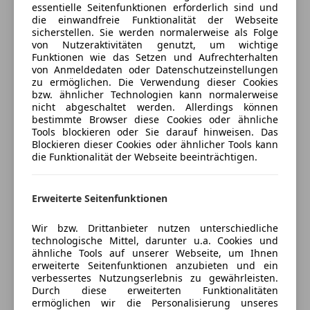
essentielle Seitenfunktionen erforderlich sind und
Wegfahrsperre
anpassen
die einwandfreie Funktionalität der Webseite
Eurotax Code: 220062 / Vin: WBS11DM0508E59640
Zentralverriegelung
sicherstellen. Sie werden normalerweise als Folge
Freischaden-Gutschein ab Stufe 0
Listenneupreis: € 102.384.-
von Nutzeraktivitäten genutzt, um wichtige
Extras
Funktionen wie das Setzen und Aufrechterhalten
Auto einfach online versichern & Rabatt holen
von Anmeldedaten oder Datenschutzeinstellungen
Dieses Fahrzeug wurde sorgfältig geprüft und von
Innenspiegel automatisch abblendend
zu ermöglichen. Die Verwendung dieser Cookies
uns eingetauscht. Das Fahrzeug befindet sich bei uns
bzw. ähnlicher Technologien kann normalerweise
Sportfahrwerk
am Standort in Bruck/Mur und kann gerne nach
nicht abgeschaltet werden. Allerdings können
Jetzt berechnen
Sportsitze
bestimmte Browser diese Cookies oder ähnliche
Terminvereinbarung probegefahren werden.
Tools blockieren oder Sie darauf hinweisen. Das
Selbstverständlich wird Ihnen das Fahrzeug
Blockieren dieser Cookies oder ähnlicher Tools kann
hochwertig aufbereitet übergeben.
die Funktionalität der Webseite beeinträchtigen.
Verkäufer
Händler
Garantie
Erweiterte Seitenfunktionen
Autohaus Huber GmbH
Jeder Gebrauchtwagen wird Ihnen von uns mit einer
12 monatigen Standard-Garantie übergeben, sofern
4,5
Sterne
Wir bzw. Drittanbieter nutzen unterschiedliche
Sternebewertung 4.5 von 5
keine Herstellergarantie gültig ist. Den
(93% Weiterempfehlungen)
technologische Mittel, darunter u.a. Cookies und
ähnliche Tools auf unserer Webseite, um Ihnen
Garantieumfang entnehmen Sie bitte dem letzten
Anbieter auf AutoScout24 seit 2007
erweiterte Seitenfunktionen anzubieten und ein
Bild.
verbessertes Nutzungserlebnis zu gewährleisten.
Showroom
Durch diese erweiterten Funktionalitäten
ermöglichen wir die Personalisierung unseres
Finanzierung
Geöffnet