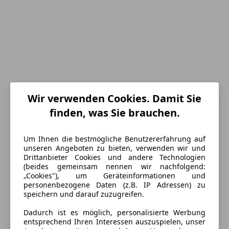
Wir verwenden Cookies. Damit Sie
Energieverbrauch
finden, was Sie brauchen.
Schadstoffklasse
Euro 6e
Um Ihnen die bestmögliche Benutzererfahrung auf
unseren Angeboten zu bieten, verwenden wir und
Kraftstoff
Benzin
Drittanbieter Cookies und andere Technologien
(beides gemeinsam nennen wir nachfolgend:
CO₂-Emissionen
220 g/km (komb.)
„Cookies"), um Geräteinformationen und
personenbezogene Daten (z.B. IP Adressen) zu
speichern und darauf zuzugreifen.
Ausstattung
Dadurch ist es möglich, personalisierte Werbung
entsprechend Ihren Interessen auszuspielen, unser
Komfort
Mehr anzeigen