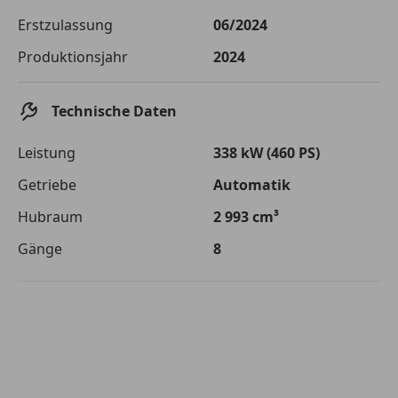
Die tatsächlichen Konditionen sind abhängig von Ihrer Bonität sowie
Erstzulassung
06/2024
von der von Ihnen gewählten Bank. Rückzahlungszeitraum 1-10
Jahre. Zinsspanne Sollzinssatz: 2,90% - 14,90%.
Produktionsjahr
2024
Jetzt berechnen
Technische Daten
Leistung
338 kW (460 PS)
Getriebe
Automatik
Hubraum
2 993 cm³
Gänge
8