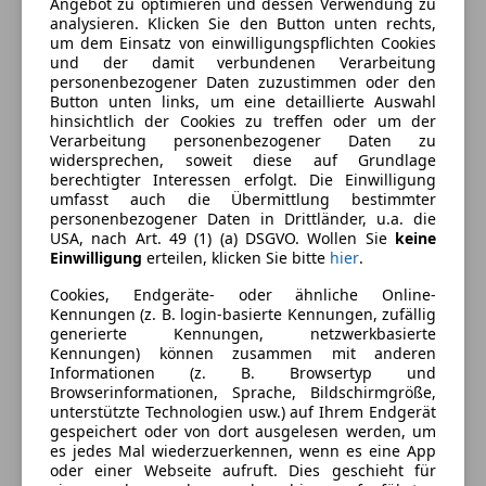
Angebot zu optimieren und dessen Verwendung zu
analysieren. Klicken Sie den Button unten rechts,
Einparkhilfe
um dem Einsatz von einwilligungspflichten Cookies
Einparkhilfe Sensoren hinten
Farbe und Innenausstattung
und der damit verbundenen Verarbeitung
Einparkhilfe Sensoren vorne
personenbezogener Daten zuzustimmen oder den
Button unten links, um eine detaillierte Auswahl
Elektrische Fensterheber
Außenfarbe
Schwarz
hinsichtlich der Cookies zu treffen oder um der
Elektrische Seitenspiegel
Verarbeitung personenbezogener Daten zu
Farbe laut Hersteller
Saphirschwarz
Elektrische Sitze
widersprechen, soweit diese auf Grundlage
berechtigter Interessen erfolgt. Die Einwilligung
Klimaautomatik
Lackierung
Metallic
umfasst auch die Übermittlung bestimmter
Lederausstattung
personenbezogener Daten in Drittländer, u.a. die
Farbe der
Sonstige
Lordosenstütze
USA, nach Art. 49 (1) (a) DSGVO. Wollen Sie
keine
Innenausstattung
Einwilligung
erteilen, klicken Sie bitte
hier
.
Sitzheizung
Start/Stop-Automatik
Innenausstattung
Vollleder
Cookies, Endgeräte- oder ähnliche Online-
Kennungen (z. B. login-basierte Kennungen, zufällig
Unterhaltung/Media
generierte Kennungen, netzwerkbasierte
Kennungen) können zusammen mit anderen
Fahrzeugbeschreibung
Bluetooth
Informationen (z. B. Browsertyp und
Bordcomputer
Browserinformationen, Sprache, Bildschirmgröße,
Automatik, Adaptiver LED Scheinwerfer, Adaptives M
unterstützte Technologien usw.) auf Ihrem Endgerät
DAB-Radio
gespeichert oder von dort ausgelesen werden, um
Fahrwerk, Auffahrwarnung mit City-
Induktionsladen für Smartphones
es jedes Mal wiederzuerkennen, wenn es eine App
Anbremsfunktion, Connected Package Professional,
MP3
oder einer Webseite aufruft. Dies geschieht für