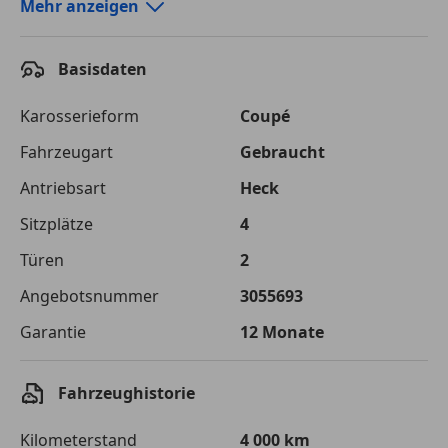
Autokredit-Rechner von durchblicker.at
Mehr anzeigen
Einfach Rate berechnen und günstige Konditionen
finden!
Basisdaten
Autokredit vergleichen
Karosserieform
Coupé
Laufzeit
120 Monate
Fahrzeugart
Gebraucht
Antriebsart
Heck
Kreditbetrag
€ 75 000,-
Sitzplätze
4
Zu zahlender
€ 105 661,-
Gesamtbetrag
Türen
2
Einberechnete Gebühren
€ 0,-
Angebotsnummer
3055693
Garantie
12 Monate
Effektivzinsatz
7,50 %
Sollzinssatz
7,25 %
Fahrzeughistorie
Monatliche Rate
€ 880,51
Kilometerstand
4 000 km