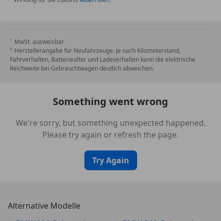
0676 HiFi Lautsprechersystem
06VB Steuerung Infotainment
0760 Hochglanz Shadow-Line
MwSt. ausweisbar
0775 Dachhimmel anthrazit
Herstellerangabe für Neufahrzeuge. Je nach Kilometerstand,
08TF Aktiver Fussgängerschutz
Fahrverhalten, Batteriealter und Ladeverhalten kann die elektrische
01DF Abgasnorm EU6 rde II
Reichweite bei Gebrauchtwagen deutlich abweichen.
01E7 BMW LM-Rad 930M STD
0230 EU-spezifische Zusatzumfänge
Something went wrong
02PA Radschraubensicherung
02VB Reifendruckanzeige
We're sorry, but something unexpected happened.
02VC Reifenreparatur-Set
Please try again or refresh the page.
0302 Alarmanlage
0322 Komfortzugang
Try Again
03MF M Leuchten Shadow Line
0420 Abgedunkelte Verglasung
0428 Warndreieck und Verbandstasche
0459 Sitzverstellung elektrisch mit Memory
Alternative Modelle
0488 Lordosenstütze Fahrer u. Beifahrer