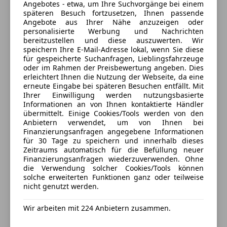
Angebotes - etwa, um Ihre Suchvorgänge bei einem
Wir bieten Ihnen gerne ein attraktives
Schließt um 17:00
späteren Besuch fortzusetzen, Ihnen passende
Finanzierungsangebot über
Angebote aus Ihrer Nähe anzuzeigen oder
Brucker Straße 128
,
personalisierte Werbung und Nachrichten
8600 Bruck an der Mur, AT
BMW Financial Services an.
bereitzustellen und diese auszuwerten. Wir
Teilen Sie uns in der Anfrage die gewünschte
speichern Ihre E-Mail-Adresse lokal, wenn Sie diese
Kontakt
Laufzeit,
für gespeicherte Suchanfragen, Lieblingsfahrzeuge
oder im Rahmen der Preisbewertung angeben. Dies
Jahreskilometer (geschätzt)
Hubert Oswald
erleichtert Ihnen die Nutzung der Webseite, da eine
Anzahlung (optional) mit!
erneute Eingabe bei späteren Besuchen entfällt. Mit
Daraufhin lassen wir Ihnen ein persönliches
Ihrer Einwilligung werden nutzungsbasierte
Alle Fahrzeuge des Anbieters
Informationen an von Ihnen kontaktierte Händler
Finanzierungsangebot zukommen.
übermittelt. Einige Cookies/Tools werden von den
Anbietern verwendet, um von Ihnen bei
Gerne tauschen wir Ihr aktuelles Fahrzeug ein,
Anbieter kontaktieren
Finanzierungsanfragen angegebene Informationen
für 30 Tage zu speichern und innerhalb dieses
Falls dieses Fahrzeug nicht Ihren Vorstellungen
Zeitraums automatisch für die Befüllung neuer
Deine Nachricht
entspricht, schauen Sie doch unseren
Finanzierungsanfragen wiederzuverwenden. Ohne
Fahrzeugbestand durch!
die Verwendung solcher Cookies/Tools können
solche erweiterten Funktionen ganz oder teilweise
Wir haben über 100 Fahrzeuge lagernd, die sofort
nicht genutzt werden.
verfügbar sind.
Wir arbeiten mit 224 Anbietern zusammen.
Warum Sie bei uns kaufen sollen !