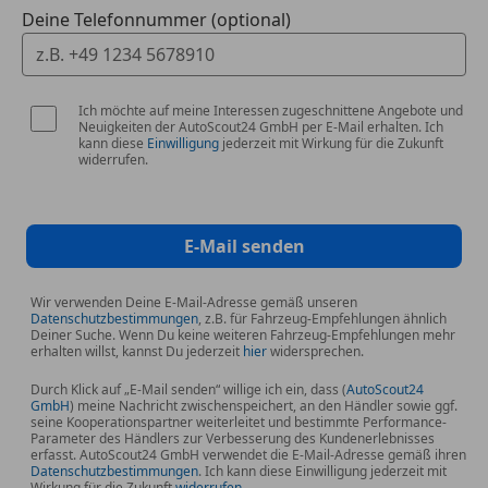
Deine Telefonnummer (optional)
Öffnungszeiten: Mo-Fr: 7:30-17:00,
Samstag gegen Terminvereinbarung
Alle Angaben ohne Gewähr, Irrtümer vorbehalten.
Ich möchte auf meine Interessen zugeschnittene Angebote und
Neuigkeiten der AutoScout24 GmbH per E-Mail erhalten. Ich
Ausstattungen BMW spezifisch:
kann diese
Einwilligung
jederzeit mit Wirkung für die Zukunft
widerrufen.
01MB M DRIVE PROFESSIONAL
02T4 M Sportdifferenzial
02TB Sport-Automatik Getriebe
02VF Adaptives M Fahrwerk
E-Mail senden
0430 Innen-/Aussensp. mit Abblendautomatik
0431 Innenspiegel automatisch abblendend
Wir verwenden Deine E-Mail-Adresse gemäß unseren
Datenschutzbestimmungen
, z.B. für Fahrzeug-Empfehlungen ähnlich
043A M AKZENTFLAECHEN, ILLUMINIERT0493
Deiner Suche. Wenn Du keine weiteren Fahrzeug-Empfehlungen mehr
Ablagenpaket
erhalten willst, kannst Du jederzeit
hier
widersprechen.
04AT Interieurleisten hochglänzend schwarz
Durch Klick auf „E-Mail senden“ willige ich ein, dass (
AutoScout24
04UR Ambientes Innenlicht
GmbH
) meine Nachricht zwischenspeichert, an den Händler sowie ggf.
seine Kooperationspartner weiterleitet und bestimmte Performance-
0534 Klimaautomatik
Parameter des Händlers zur Verbesserung des Kundenerlebnisses
0544 Geschwindigkeitsregelung mit Bremsfunktion
erfasst. AutoScout24 GmbH verwendet die E-Mail-Adresse gemäß ihren
Datenschutzbestimmungen
. Ich kann diese Einwilligung jederzeit mit
0548 Kilometertacho
Wirkung für die Zukunft
widerrufen
.