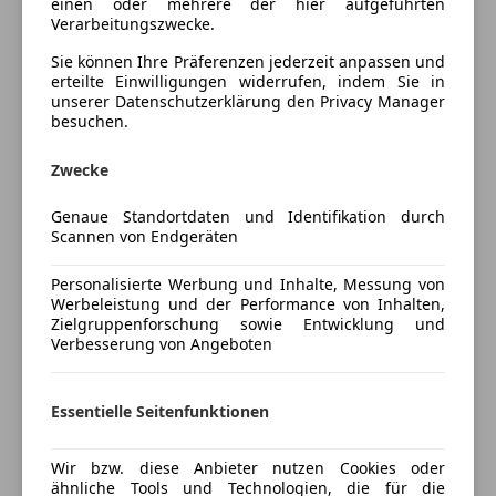
M Sportsitze, Ablagenpaket, M-Driver´s Package,
einen oder mehrere der hier aufgeführten
Radio
Verarbeitungszwecke.
Connected Drive, M Drive Professional,
Soundsystem
Klimaautomatik, Lordosenstütze, Sitze elektr.
Sie können Ihre Präferenzen jederzeit anpassen und
USB
verstellbar mit Memory, aktive
erteilte Einwilligungen widerrufen, indem Sie in
Volldigitales Kombiinstrument
unserer Datenschutzerklärung den Privacy Manager
Geschwindigkeitsregelung, Komfortzugang,
besuchen.
Sicherheit
Sitzheizung Fahrer und Beifahrer, Alarmanlage,
Ambientes Licht, Heizungssteuerung, Innen- und
ABS
Zwecke
Außenspiegel automatisch abblendend, Innenspiegel
Mehr anzeigen
Abstandstempomat
automatisch abblendend, Parkassistent, DAB Tuner,
Genaue Standortdaten und Identifikation durch
Abstandswarner
Scannen von Endgeräten
BMW Live Cockpit Professional, Fernlichtassistent,
Alarmanlage
Preisbewertung
Hifi Soundsystem, M Sportdifferential,
ESP
Personalisierte Werbung und Inhalte, Messung von
Reifendruckanzeige, TeleServices, Dachhimmel
Fahrerairbag
Werbeleistung und der Performance von Inhalten,
Mehr anzeigen
anthrazit, Shadow Line, Sonnenschutzverglasung,
Zielgruppenforschung sowie Entwicklung und
Fernlichtassistent
Verbesserung von Angeboten
Ablage für Wireless Charging, Aktiver
Isofix
Fussgängerschutz, Beifahrerairbag-Deaktivierung,
Kurvenlicht
Versicherung
BMW Leuchten Shadow Line, Fondkopfstützen
Reifendruckkontrollsystem
Essentielle Seitenfunktionen
klappbar, Interieurleisten Schwarz hochglänzend, M
Seitenairbag
Kfz-Versicherung
Akzentflächen illuminiert, Radschraubensicherung,
Traktionskontrolle
Wir bzw. diese Anbieter nutzen Cookies oder
Reifenreparatur-Set
ähnliche Tools und Technologien, die für die
Verkehrszeichenerkennung
Versicherungsschutz an Ihre Bedürfnisse