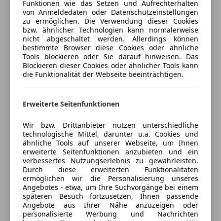
Funktionen wie das Setzen und Aufrechterhalten
Aktustischer Fußgängerschutz
LED-Scheinwerfer
von Anmeldedaten oder Datenschutzeinstellungen
Alarmanlage
LED-Tagfahrlicht
zu ermöglichen. Die Verwendung dieser Cookies
Notbremsassistent
Verkäufer
Händler
bzw. ähnlicher Technologien kann normalerweise
Müdigkeitswarnsystem
nicht abgeschaltet werden. Allerdings können
Reifen Druck Control
Notbremsassistent
bestimmte Browser diese Cookies oder ähnliche
Warndreieck
F. Unterberger - W. Denzel GmbH & Co
Notrufsystem
Tools blockieren oder Sie darauf hinweisen. Das
Blockieren dieser Cookies oder ähnlicher Tools kann
KG
Reifendruckkontrollsystem
die Funktionalität der Webseite beeinträchtigen.
Komfort, Innenausstattung
Seitenairbag
4,5
Sterne
Sternebewertung 4.5 von 5
Abstandsregeltempomat
Servolenkung
(94% Weiterempfehlungen)
Aktive Sitzbelüftung vorn
Spurhalteassistent
Anbieter auf AutoScout24 seit 2008
Erweiterte Seitenfunktionen
Ambiente-Beleuchtung
Totwinkel-Assistent
Ambientes Licht
Service
Wir bzw. Drittanbieter nutzen unterschiedliche
Verkehrszeichenerkennung
technologische Mittel, darunter u.a. Cookies und
BMW Live Cockpit Professional
Zentralverriegelung
Geschlossen
ähnliche Tools auf unserer Webseite, um Ihnen
Einparkhilfe selbstlenkendes System
Öffnet um 7:30
erweiterte Seitenfunktionen anzubieten und ein
Extras
Induktionsladeschale für Smartphone (Wireless
verbessertes Nutzungserlebnis zu gewährleisten.
Griesauweg 32
,
Durch diese erweiterten Funktionalitäten
Charging)
6020 Innsbruck, AT
Alufelgen
ermöglichen wir die Personalisierung unseres
Keyless Entry
Ambientebeleuchtung
Angebotes - etwa, um Ihre Suchvorgänge bei einem
Klimaautomatik 4-Zonen mit autom. Umluft-
späteren Besuch fortzusetzen, Ihnen passende
Kontakt
Anhängerkupplung
Angebote aus Ihrer Nähe anzuzeigen oder
Control
Sportpaket
Manfred Annewanter
personalisierte Werbung und Nachrichten
Klimaautomatik mit 4-Zonenregelung