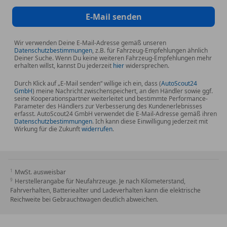
E-Mail senden
Räder
Alufelgen
Radschraubensicherung
Wir verwenden Deine E-Mail-Adresse gemäß unseren
Datenschutzbestimmungen
, z.B. für Fahrzeug-Empfehlungen ähnlich
Reifenreparatur-Set
Deiner Suche. Wenn Du keine weiteren Fahrzeug-Empfehlungen mehr
erhalten willst, kannst Du jederzeit
hier
widersprechen.
Individualumfänge
Durch Klick auf „E-Mail senden“ willige ich ein, dass (
AutoScout24
BMW Individual Hochglanz Shadow Line
GmbH
) meine Nachricht zwischenspeichert, an den Händler sowie ggf.
seine Kooperationspartner weiterleitet und bestimmte Performance-
BMW Individual Hochglanz Shadow Line mit
Parameter des Händlers zur Verbesserung des Kundenerlebnisses
erweiterten Umfängen
erfasst. AutoScout24 GmbH verwendet die E-Mail-Adresse gemäß ihren
Datenschutzbestimmungen
. Ich kann diese Einwilligung jederzeit mit
BMW Individual Leuchten Shadow Line
Wirkung für die Zukunft
widerrufen
.
Dachhimmel Alcantara / Anthrazit
Sonstiges
MwSt. ausweisbar
Ablage für Wireless Charging
Herstellerangabe für Neufahrzeuge. Je nach Kilometerstand,
Active Guard
Fahrverhalten, Batteriealter und Ladeverhalten kann die elektrische
Deutsch / Bordliteratur
Reichweite bei Gebrauchtwagen deutlich abweichen.
EU-spezifische Zusatzumfaenge
Fahrassistenz-System: aktiver Spurhalteassistent