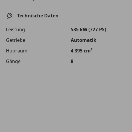
Die tatsächlichen Konditionen sind abhängig von Ihrer Bonität sowie
von der von Ihnen gewählten Bank. Rückzahlungszeitraum 1-10
Jahre. Zinsspanne Sollzinssatz: 2,90% - 14,90%.
Technische Daten
Jetzt berechnen
Leistung
535 kW (727 PS)
Getriebe
Automatik
Hubraum
4 395 cm³
Gänge
8