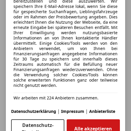
Sportsitze
bereitzustellen und diese auszuwerten. Wir
Komfortzugang
speichern Ihre E-Mail-Adresse lokal, wenn Sie diese
Sprachsteuerung
für gespeicherte Suchanfragen, Lieblingsfahrzeuge
Lendenwirbelstütze Sitz vorn links und rechts
Touchscreen
oder im Rahmen der Preisbewertung angeben. Dies
Anbieter kontaktieren
Lenkrad (Leder) mit Multifunktion M-Technic
erleichtert Ihnen die Nutzung der Webseite, da eine
Lenkrad heizbar
erneute Eingabe bei späteren Besuchen entfällt. Mit
Deine Nachricht
Ihrer Einwilligung werden nutzungsbasierte
Lenkradheizung
Informationen an von Ihnen kontaktierte Händler
M Multifunktionssitze für Fahrer und Beifahrer
übermittelt. Einige Cookies/Tools werden von den
M Multifunktionssitze vorn
Anbietern verwendet, um von Ihnen bei
Finanzierungsanfragen angegebene Informationen
M Sicherheitsgurte
für 30 Tage zu speichern und innerhalb dieses
Radioempfang digital (DAB+)
Zeitraums automatisch für die Befüllung neuer
Servolenkung Integral - Aktivlenkung
Finanzierungsanfragen wiederzuverwenden. Ohne
die Verwendung solcher Cookies/Tools können
Sitzheizung vorn + hinten
solche erweiterten Funktionen ganz oder teilweise
Sitzverstellung, elektrisch mit Memory
nicht genutzt werden.
Sonnenschutzrollo an Türscheiben hinten
Sonnenschutzverglasung
Wir arbeiten mit 224 Anbietern zusammen.
Eintauschwagen: Kaufen und verkaufen in nur einem
Spurhalteassistent
Schritt
Travel und Comfort System
|
|
Datenschutzerklärung
Impressum
Anbieterliste
Ich möchte mein Auto in Zahlung geben
Fahrerassistenz
Datenschutz-
(unverbindlich).
Alle akzeptieren