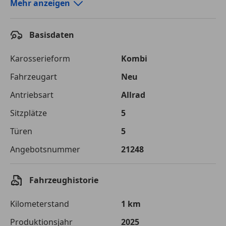
Autokredit-Rechner von durchblicker.at
Mehr anzeigen
Einfach Rate berechnen und günstige Konditionen
finden!
Basisdaten
Autokredit vergleichen
Karosserieform
Kombi
Laufzeit
120 Monate
Fahrzeugart
Neu
Antriebsart
Allrad
Kreditbetrag
€ 75 000,-
Sitzplätze
5
Zu zahlender
€ 105 661,-
Gesamtbetrag
Türen
5
Einberechnete Gebühren
€ 0,-
Angebotsnummer
21248
Effektivzinsatz
7,50 %
Fahrzeughistorie
Sollzinssatz
7,25 %
Kilometerstand
1 km
Monatliche Rate
€ 880,51
Produktionsjahr
2025