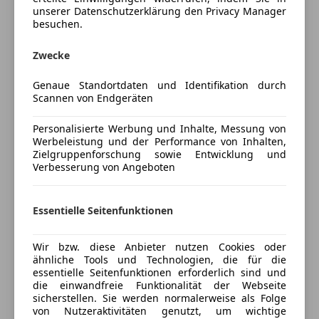
Bluetooth
unserer Datenschutzerklärung den Privacy Manager
Editionen und Pakete
DAB-Radio
besuchen.
BMW Iconic Glow Exterieurpaket
Induktionsladen für Smartphones
Comfort-Paket
Zwecke
MP3
ConnectedDrive Services (laufzeitgebundener
Mehr anzeigen
Radio
Genaue Standortdaten und Identifikation durch
Dienst)
Soundsystem
Scannen von Endgeräten
ConnectedPackage Professional
Volldigitales Kombiinstrument
Versicherung
(laufzeitgebundener Dienst)
Personalisierte Werbung und Inhalte, Messung von
Sicherheit
M Driver´s Package
Werbeleistung und der Performance von Inhalten,
Kfz-Versicherung
Zielgruppenforschung sowie Entwicklung und
Abstandstempomat
Verbesserung von Angeboten
Antrieb, Fahrwerk
Abstandswarner
Versicherungsschutz an Ihre Bedürfnisse
Bremsanlage: Compound - M Bremssystem
Alarmanlage
anpassen
(Bremssättel Schwarz)
Essentielle Seitenfunktionen
Beifahrerairbag
M Drive Professional
Freischaden-Gutschein ab Stufe 0
Blendfreies Fernlicht
Fahrerairbag
Wir bzw. diese Anbieter nutzen Cookies oder
Auto einfach online versichern & Rabatt holen
Umwelt, Sicherheit
ähnliche Tools und Technologien, die für die
Fernlichtassistent
essentielle Seitenfunktionen erforderlich sind und
Abgasnorm EU6 RDE II
Geschwindigkeits-begrenzungsanlage
die einwandfreie Funktionalität der Webseite
Adaptiver LED-Scheinwerfer
Kopfairbag
sicherstellen. Sie werden normalerweise als Folge
Jetzt berechnen
Aktiver Fussgängerschutz
von Nutzeraktivitäten genutzt, um wichtige
Kurvenlicht