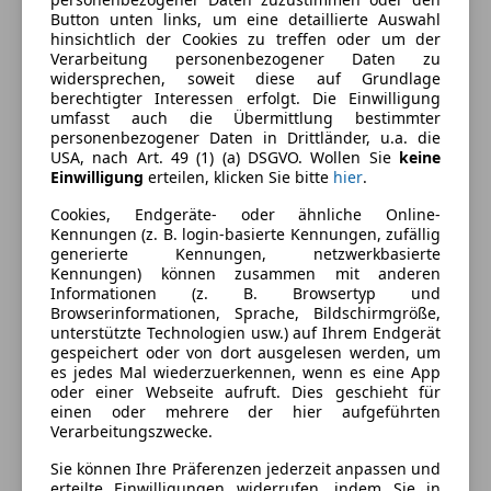
Einparkhilfe
Button unten links, um eine detaillierte Auswahl
Einparkhilfe Rückfahrkamera
Außenfarbe
Schwarz
hinsichtlich der Cookies zu treffen oder um der
Einparkhilfe selbstlenkendes System
Verarbeitung personenbezogener Daten zu
Farbe laut Hersteller
Saphirschwarz
widersprechen, soweit diese auf Grundlage
Einparkhilfe Sensoren hinten
berechtigter Interessen erfolgt. Die Einwilligung
Einparkhilfe Sensoren vorne
Lackierung
Metallic
umfasst auch die Übermittlung bestimmter
Elektrische Heckklappe
personenbezogener Daten in Drittländer, u.a. die
Farbe der
Schwarz
USA, nach Art. 49 (1) (a) DSGVO. Wollen Sie
keine
Elektrische Sitze
Innenausstattung
Einwilligung
erteilen, klicken Sie bitte
hier
.
Lederausstattung
Lederlenkrad
Cookies, Endgeräte- oder ähnliche Online-
Innenausstattung
Vollleder
Kennungen (z. B. login-basierte Kennungen, zufällig
Lordosenstütze
generierte Kennungen, netzwerkbasierte
Multifunktionslenkrad
Kennungen) können zusammen mit anderen
Fahrzeugbeschreibung
Navigationssystem
Informationen (z. B. Browsertyp und
Browserinformationen, Sprache, Bildschirmgröße,
Panoramadach
unterstützte Technologien usw.) auf Ihrem Endgerät
Sitzbezug
Schlüssellose Zentralverriegelung
gespeichert oder von dort ausgelesen werden, um
Leder Merino erw. schwarz
Sitzbelüftung
es jedes Mal wiederzuerkennen, wenn es eine App
oder einer Webseite aufruft. Dies geschieht für
Sitzheizung
einen oder mehrere der hier aufgeführten
E-Mobilität
Tempomat
Verarbeitungszwecke.
BMW IconicSounds Electric
Unterhaltung/Media
Schnell-Laden Wechselstrom
Sie können Ihre Präferenzen jederzeit anpassen und
erteilte Einwilligungen widerrufen, indem Sie in