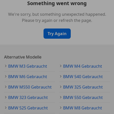
Something went wrong
Fahrassistenz-System: Ampel-Erkennung
Fahrassistenz-System: Ausstiegswarnung (Safe
We're sorry, but something unexpected happened.
Exit)
Please try again or refresh the page.
Fahrassistenz-System: Ausweich-Assistent
Fahrassistenz-System: Einparkhilfe Seite
Try Again
Fahrassistenz-System: Falschfahrwarnung
Fahrassistenz-System: Frontkollisionswarnung
Fahrassistenz-System: Heckaufprall-Vermeidung
(Prävention Heckkollision)
Alternative Modelle
Fahrassistenz-System: Kreuzungs-Assistent
Fahrassistenz-System: Manövrierassistent
BMW M3 Gebraucht
BMW M4 Gebraucht
Fahrassistenz-System: Park-Assistent
BMW M6 Gebraucht
BMW 540 Gebraucht
Fahrassistenz-System: Querverkehrs-Assistent
Fahrassistenz-System: Rückfahr-Assistent
BMW M550 Gebraucht
BMW 325 Gebraucht
Fahrassistenz-System: Rückfahrhilfe
Notbremsfunktion (Active PDC)
BMW 323 Gebraucht
BMW 550 Gebraucht
Fahrassistenz-System: Speed-Limit-Anzeige
BMW 525 Gebraucht
BMW M8 Gebraucht
Fahrassistenz-System: Spurwechselassistent