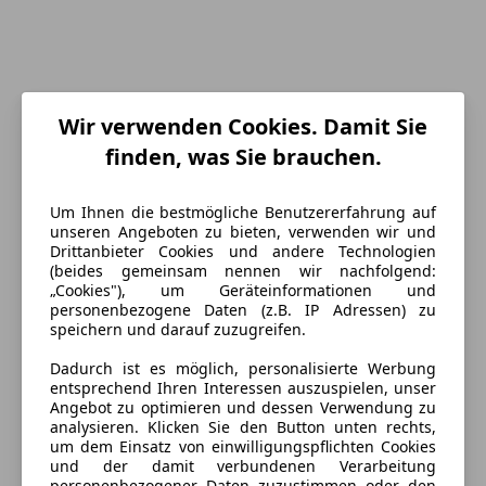
Wir verwenden Cookies. Damit Sie
Energieverbrauch
finden, was Sie brauchen.
Schadstoffklasse
Euro 6
Um Ihnen die bestmögliche Benutzererfahrung auf
unseren Angeboten zu bieten, verwenden wir und
Kraftstoff
Benzin
Drittanbieter Cookies und andere Technologien
(beides gemeinsam nennen wir nachfolgend:
CO₂-Emissionen
237 g/km (komb.)
„Cookies"), um Geräteinformationen und
personenbezogene Daten (z.B. IP Adressen) zu
speichern und darauf zuzugreifen.
Ausstattung
Dadurch ist es möglich, personalisierte Werbung
entsprechend Ihren Interessen auszuspielen, unser
Komfort
Mehr anzeigen
Angebot zu optimieren und dessen Verwendung zu
analysieren. Klicken Sie den Button unten rechts,
4-Zonen-Klimaautomatik
um dem Einsatz von einwilligungspflichten Cookies
Beheizbares Lenkrad
und der damit verbundenen Verarbeitung
Farbe und Innenausstattung
personenbezogener Daten zuzustimmen oder den