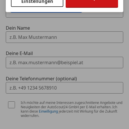
Fahrassistenz-System: Driving Assistant
Einstellungen
Fahrzeugdaten hinzufügen
Professional
Gesetzlicher Notruf
Parkassistent-Paket Professional
Dein Name
Rückfahrkamera
Spurverlassenswarnung
Spurwechselwarnung
TeleServices
Deine E-Mail
Multimedia
BMW Live Cockpit Professional
(laufzeitgebundener Dienst)
Deine Telefonnummer (optional)
Bowers & Wilkins Surround Sound System
DAB Tuner
Ich möchte auf meine Interessen zugeschnittene Angebote und
Exterieur
Neuigkeiten der AutoScout24 GmbH per E-Mail erhalten. Ich
Anhängerzugvorrichtung mit schwenkbarem
kann diese
Einwilligung
jederzeit mit Wirkung für die Zukunft
widerrufen.
Kugelkopf
Panoramadach (Glas)